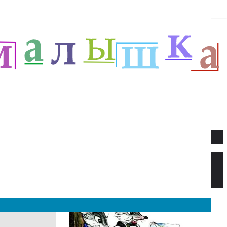
Новое
Веселый новый год — Прёйсен А.
Стихи для детей.