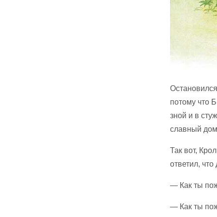
Остановился 
потому что Б
зной и в сту
славный дом
Так вот, Кро
ответил, что
— Как ты по
— Как ты по