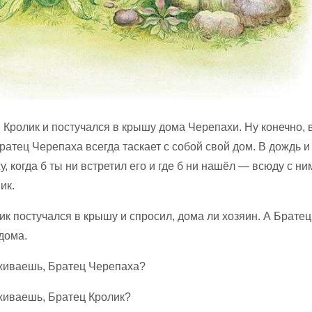
Кролик и постучался в крышу дома Черепахи. Ну конечно, 
ратец Черепаха всегда таскает с собой свой дом. В дождь и 
жу, когда б ты ни встретил его и где б ни нашёл — всюду с ни
ик.
лик постучался в крышу и спросил, дома ли хозяин. А Брате
 дома.
живаешь, Братец Черепаха?
живаешь, Братец Кролик?