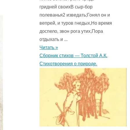
гридней своихВ сыр-бор
полеванья2 изведать;Гонял он и
вепрей, и туров гнедых,Но время
доспело, звон рога утих,Пора
отдыхать и ...
Читать »
Сборник стихов — Толстой А.К.
Стихотворения о природе.