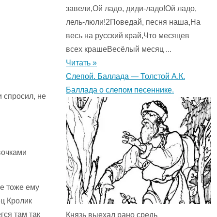
завели,Ой ладо, диди-ладо!Ой ладо,
лель-люли!2Поведай, песня наша,На
весь на русский край,Что месяцев
всех крашеВесёлый месяц ...
Читать »
Слепой. Баллада — Толстой А.К.
Баллада о слепом песеннике.
и спросил, не
вочками
ле тоже ему
ец Кролик
гся там так
Князь выехал рано средь