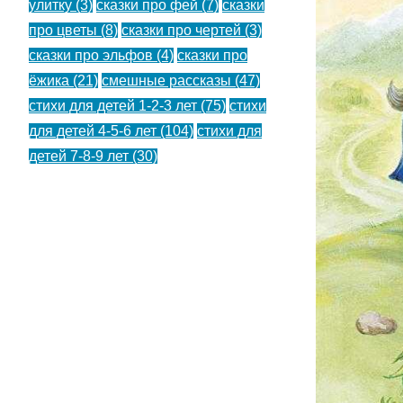
улитку
(3)
сказки про фей
(7)
сказки
про цветы
(8)
сказки про чертей
(3)
сказки про эльфов
(4)
сказки про
ёжика
(21)
смешные рассказы
(47)
стихи для детей 1-2-3 лет
(75)
стихи
для детей 4-5-6 лет
(104)
стихи для
детей 7-8-9 лет
(30)