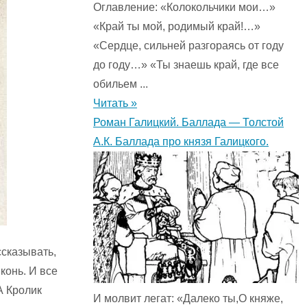
Оглавление: «Колокольчики мои…»
«Край ты мой, родимый край!…»
«Сердце, сильней разгораясь от году
до году…» «Ты знаешь край, где все
обильем ...
Читать »
Роман Галицкий. Баллада — Толстой
А.К. Баллада про князя Галицкого.
ссказывать,
конь. И все
А Кролик
И молвит легат: «Далеко ты,О княже,