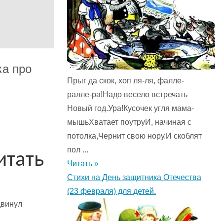
ка про
Прыг да скок, хоп ля-ля, фалле-
ралле-ра!Надо весело встречать
Новый год.Ура!Кусочек угля мама-
мышьХватает поутруИ, начиная с
потолка,Чернит свою нору.И скоблят
пол ...
итать
Читать »
Стихи на День защитника Отечества
(23 февраля) для детей.
двинул