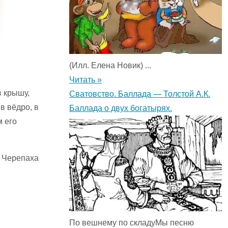
(Илл. Елена Новик) ...
Читать »
в крышу,
Сватовство. Баллада — Толстой А.К.
в вёдро, в
Баллада о двух богатырях.
м его
ц Черепаха
По вешнему по складуМы песню