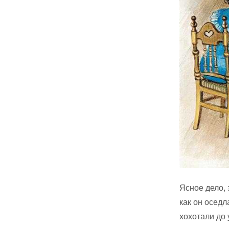
Ясное дело, 
как он оседл
хохотали до