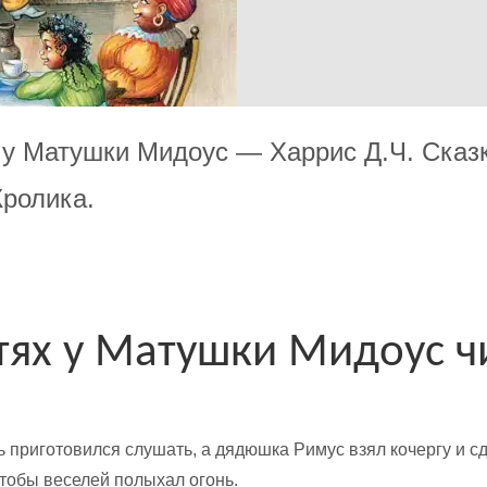
х у Матушки Мидоус — Харрис Д.Ч. Сказ
Кролика.
стях у Матушки Мидоус ч
 приготовился слушать, а дядюшка Римус взял кочергу и с
чтобы веселей полыхал огонь.