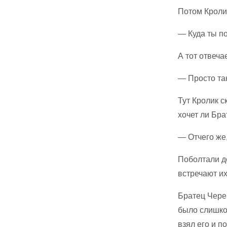
Потом Кроли
— Куда ты п
А тот отвечае
— Просто так
Тут Кролик с
хочет ли Бра
— Отчего же
Поболтали д
встречают их
Братец Череп
было слишком
взял его и п