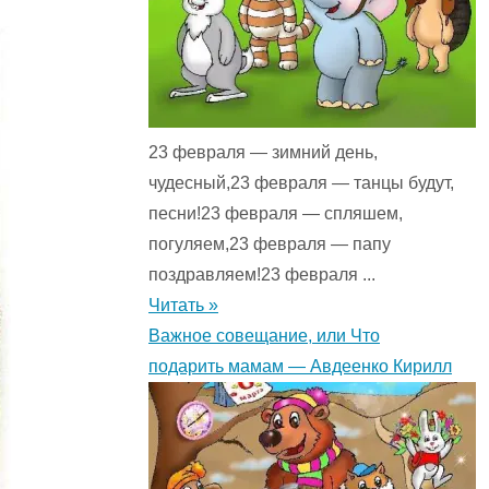
23 февраля — зимний день,
чудесный,23 февраля — танцы будут,
песни!23 февраля — спляшем,
погуляем,23 февраля — папу
поздравляем!23 февраля ...
Читать »
Важное совещание, или Что
подарить мамам — Авдеенко Кирилл