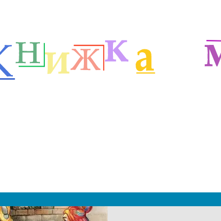
етей
Зарубежные сказочники
Сказки Харриса Д.Ч.
м
|
 2019 - 2027