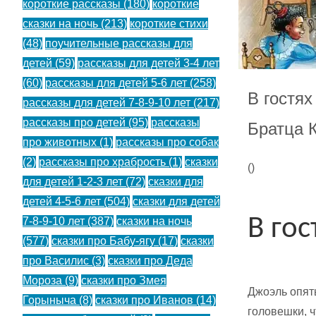
короткие рассказы
(180)
короткие
сказки на ночь
(213)
короткие стихи
(48)
поучительные рассказы для
детей
(59)
рассказы для детей 3-4 лет
(60)
рассказы для детей 5-6 лет
(258)
В гостя
рассказы для детей 7-8-9-10 лет
(217)
рассказы про детей
(95)
рассказы
Братца 
про животных
(1)
рассказы про собак
(2)
рассказы про храбрость
(1)
сказки
(
)
для детей 1-2-3 лет
(72)
сказки для
детей 4-5-6 лет
(504)
сказки для детей
В го
7-8-9-10 лет
(387)
сказки на ночь
(577)
сказки про Бабу-ягу
(17)
сказки
про Василис
(3)
сказки про Деда
Мороза
(9)
сказки про Змея
Джоэль опять
Горыныча
(8)
сказки про Иванов
(14)
головешки, 