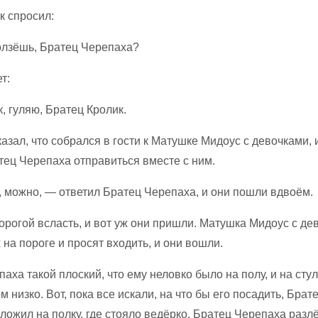
к спросил:
олзёшь, Братец Черепаха?
т:
, гуляю, Братец Кролик.
казал, что собрался в гости к Матушке Мидоус с девочками, 
тец Черепаха отправиться вместе с ним.
, можно, — ответил Братец Черепаха, и они пошли вдвоём.
орогой всласть, и вот уж они пришли. Матушка Мидоус с де
 на пороге и просят входить, и они вошли.
аха такой плоский, что ему неловко было на полу, и на сту
 низко. Вот, пока все искали, на что бы его посадить, Брат
оложил на полку, где стояло ведёрко. Братец Черепаха разлё