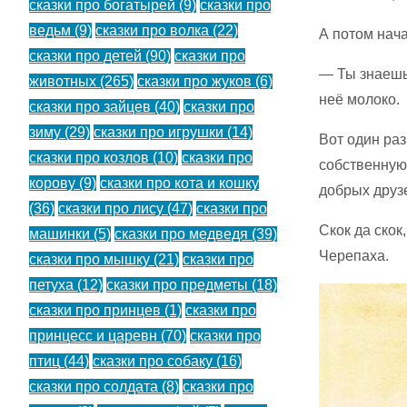
сказки про богатырей
(9)
сказки про
ведьм
(9)
сказки про волка
(22)
А потом нача
сказки про детей
(90)
сказки про
— Ты знаешь,
животных
(265)
сказки про жуков
(6)
неё молоко.
сказки про зайцев
(40)
сказки про
зиму
(29)
сказки про игрушки
(14)
Вот один раз
сказки про козлов
(10)
сказки про
собственную 
корову
(9)
сказки про кота и кошку
добрых друз
(36)
сказки про лису
(47)
сказки про
Скок да скок
машинки
(5)
сказки про медведя
(39)
Черепаха.
сказки про мышку
(21)
сказки про
петуха
(12)
сказки про предметы
(18)
сказки про принцев
(1)
сказки про
принцесс и царевн
(70)
сказки про
птиц
(44)
сказки про собаку
(16)
сказки про солдата
(8)
сказки про