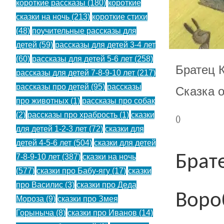
короткие рассказы
(180)
короткие
сказки на ночь
(213)
короткие стихи
(48)
поучительные рассказы для
детей
(59)
рассказы для детей 3-4 лет
(60)
рассказы для детей 5-6 лет
(258)
Братец 
рассказы для детей 7-8-9-10 лет
(217)
рассказы про детей
(95)
рассказы
Сказка о
про животных
(1)
рассказы про собак
(2)
рассказы про храбрость
(1)
сказки
(
)
для детей 1-2-3 лет
(72)
сказки для
детей 4-5-6 лет
(504)
сказки для детей
Брат
7-8-9-10 лет
(387)
сказки на ночь
(577)
сказки про Бабу-ягу
(17)
сказки
про Василис
(3)
сказки про Деда
Воро
Мороза
(9)
сказки про Змея
Горыныча
(8)
сказки про Иванов
(14)