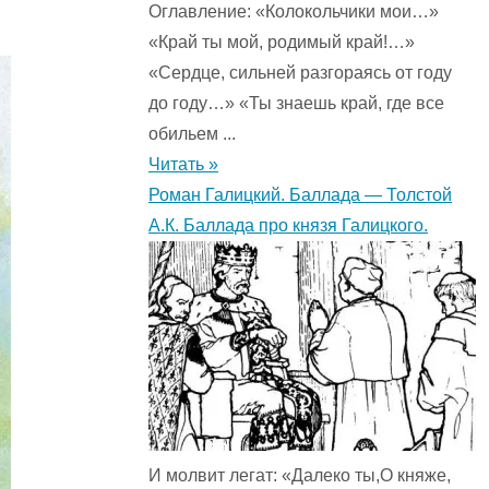
Оглавление: «Колокольчики мои…»
«Край ты мой, родимый край!…»
«Сердце, сильней разгораясь от году
до году…» «Ты знаешь край, где все
обильем ...
Читать »
Роман Галицкий. Баллада — Толстой
А.К. Баллада про князя Галицкого.
И молвит легат: «Далеко ты,О княже,