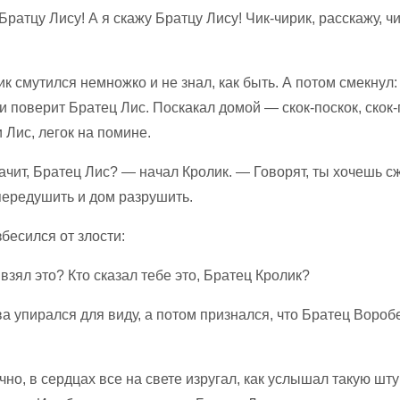
Братцу Лису! А я скажу Братцу Лису! Чик-чирик, расскажу, чи
к смутился немножко и не знал, как быть. А потом смекнул
 и поверит Братец Лис. Поскакал домой — скок-поскок, скок-
и Лис, легок на помине.
ачит, Братец Лис? — начал Кролик. — Говорят, ты хочешь с
 передушить и дом разрушить.
бесился от злости:
взял это? Кто сказал тебе это, Братец Кролик?
а упирался для виду, а потом признался, что Братец Вороб
ечно, в сердцах все на свете изругал, как услышал такую шту