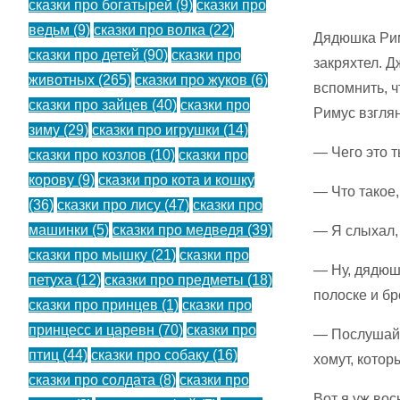
сказки про богатырей
(9)
сказки про
ведьм
(9)
сказки про волка
(22)
Дядюшка Рим
сказки про детей
(90)
сказки про
закряхтел. Д
животных
(265)
сказки про жуков
(6)
вспомнить, ч
сказки про зайцев
(40)
сказки про
Римус взглян
зиму
(29)
сказки про игрушки
(14)
— Чего это 
сказки про козлов
(10)
сказки про
корову
(9)
сказки про кота и кошку
— Что такое
(36)
сказки про лису
(47)
сказки про
машинки
(5)
сказки про медведя
(39)
— Я слыхал, 
сказки про мышку
(21)
сказки про
— Ну, дядюшк
петуха
(12)
сказки про предметы
(18)
полоске и бр
сказки про принцев
(1)
сказки про
принцесс и царевн
(70)
сказки про
— Послушай, 
птиц
(44)
сказки про собаку
(16)
хомут, котор
сказки про солдата
(8)
сказки про
Вот я уж вос