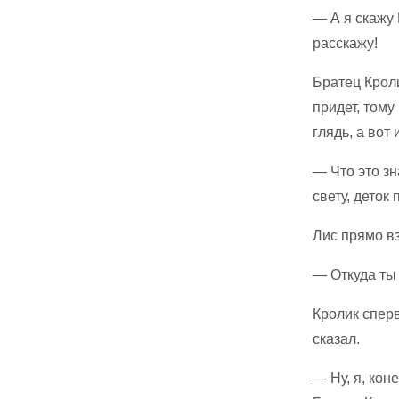
— А я скажу 
расскажу!
Братец Кроли
придет, тому
глядь, а вот 
— Что это зн
свету, деток
Лис прямо вз
— Откуда ты 
Кролик сперв
сказал.
— Ну, я, кон