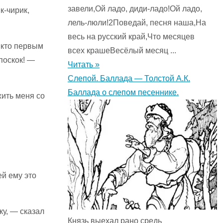
завели,Ой ладо, диди-ладо!Ой ладо,
к-чирик,
лель-люли!2Поведай, песня наша,На
весь на русский край,Что месяцев
: кто первым
всех крашеВесёлый месяц ...
поскок! —
Читать »
Слепой. Баллада — Толстой А.К.
Баллада о слепом песеннике.
жить меня со
ей ему это
ку, — сказал
Князь выехал рано средь