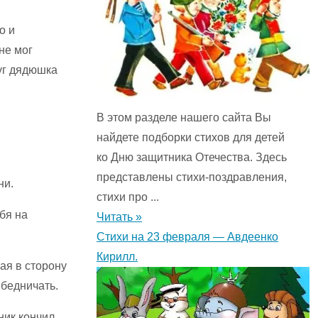
о и
не мог
руг дядюшка
В этом разделе нашего сайта Вы
найдете подборки стихов для детей
ко Дню защитника Отечества. Здесь
представлены стихи-поздравления,
ни.
стихи про ...
ебя на
Читать »
Стихи на 23 февраля — Авдеенко
Кирилл.
ая в сторону
ябедничать.
тник кончил