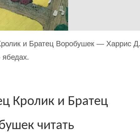
Кролик и Братец Воробушек — Харрис Д
 ябедах.
ец Кролик и Братец
бушек читать