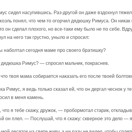
ус сидел насупившись. Раз-другой он даже вздохнул тяжел
жоэль понял, что чем-то огорчил дядюшку Римуса. Он никак 
то он сделал плохого, но все-таки ему было не по себе. Вд
ул на него так грустно, уныло и спросил:
ты наболтал сегодня маме про своего братишку?
, дядюшка Римус? — спросил мальчик, покраснев.
что твоя мама собирается наказать его после твоей болтов
а Римус, я ведь только сказал ей, что он дергал чеснок у т
осил в меня камень.
что я тебе скажу, дружок, — пробормотал старик, откладыв
ый он плел. — Послушай, что я скажу: скверное это дело — 
ьмой десяток на свете живу, а ни разу не видел, чтобы спле