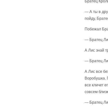
Братец Кроли
— А ты в дру
пойду, Брате
Побежал Брат
— Братец Лис
А Лис знай т
— Братец Ли
А Лис все бе
Воробушка. 
все кличет е
совсем близк
— Братец Лис