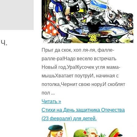
.Ч.
Прыг да скок, хоп ля-ля, фалле-
ралле-ра!Надо весело встречать
Новый год.Ура!Кусочек угля мама-
мышьХватает поутруИ, начиная с
потолка,Чернит свою нору.И скоблят
пол ...
Читать »
Стихи на День защитника Отечества
(23 февраля) для детей.