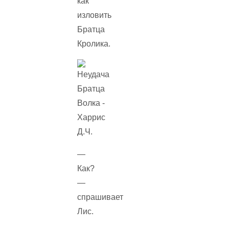
как
изловить
Братца
Кролика.
—
Как?
—
спрашивает
Лис.