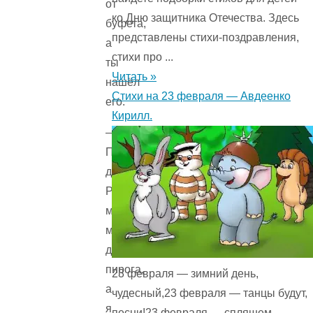
от
ко Дню защитника Отечества. Здесь
буфета,
представлены стихи-поздравления,
а
стихи про ...
ты
Читать »
нашёл
Стихи на 23 февраля — Авдеенко
его.
Кирилл.
—
Просто,
дядюшка
Римус,
мне
мама
дала
пирога,
23 февраля — зимний день,
а
чудесный,23 февраля — танцы будут,
я
песни!23 февраля — спляшем,