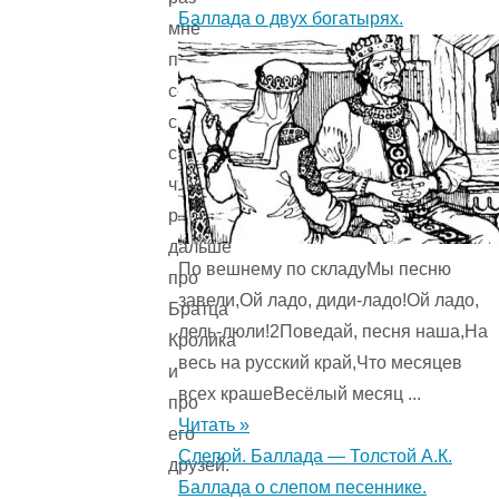
Баллада о двух богатырях.
мне
поможет
собраться
с
силами,
чтоб
рассказать
дальше
По вешнему по складуМы песню
про
завели,Ой ладо, диди-ладо!Ой ладо,
Братца
лель-люли!2Поведай, песня наша,На
Кролика
весь на русский край,Что месяцев
и
всех крашеВесёлый месяц ...
про
Читать »
его
Слепой. Баллада — Толстой А.К.
друзей.
Баллада о слепом песеннике.