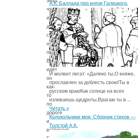
знал,
А.К. Баллада про князя Галицкого.
что
и
делать,
совсем
нос
повесил.
Вот
идёт
И молвит легат: «Далеко ты,О княже,
он
прославлен за доблесть свою!Ты в
как-
русском краюКак солнце на всех
то
изливаешь щедроты,Врагам ты в ...
по
Читать »
дороге
Колокольчики мои. Сборник стихов —
и
Толстой А.К.
встречает