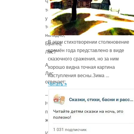
Что-
то
у
тебя
неладно,
В этом стихотворении столкновение
Братец
времён года представ­лено в виде
Лис?
сказочного сражения, но за ним
А
хорошо видна точная картина
Лис
наступления весны.Зима ...
отвечает:
Читать »
—
Нет,
почему
же?
И