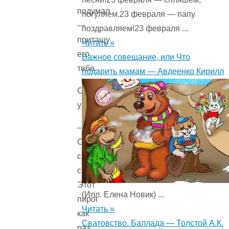
подумал
погуляем,23 февраля — папу
—
поздравляем!23 февраля ...
притащу
Читать »
его
Важное совещание, или Что
тебе.
подарить мамам — Авдеенко Кирилл
Старик
улыбнулся:
—
Спасибо,
спасибо,
сынок.
Этот
(Илл. Елена Новик) ...
пирог
Читать »
как
Сватовство. Баллада — Толстой А.К.
раз