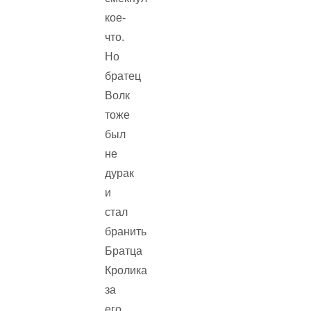
кое-
что.
Но
братец
Волк
тоже
был
не
дурак
и
стал
бранить
Братца
Кролика
за
его