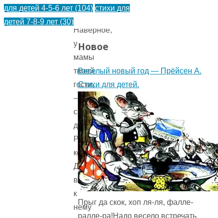
для детей 4-5-6 лет
(104)
стихи для
—
детей 7-8-9 лет
(30)
Наверное,
у
Новое
мамы
Веселый новый год — Прёйсен А.
твоей
Стихи для детей.
гости,
—
сказал
дядюшка
Римус,
когда
Джоэль
вбежал
к
Прыг да скок, хоп ля-ля, фалле-
нему
ралле-ра!Надо весело встречать