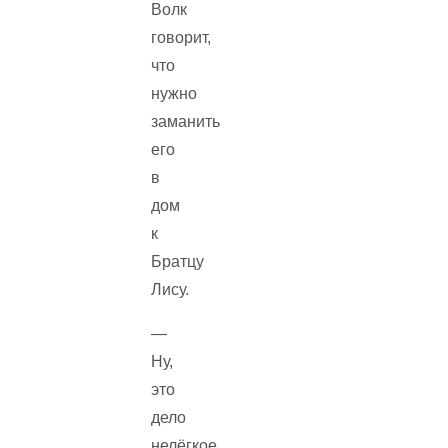
Волк
говорит,
что
нужно
заманить
его
в
дом
к
Братцу
Лису.
—
Ну,
это
дело
нелёгкое.