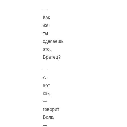
—
Как
же
ты
сделаешь
это,
Братец?
—
А
вот
как,
—
говорит
Волк.
—