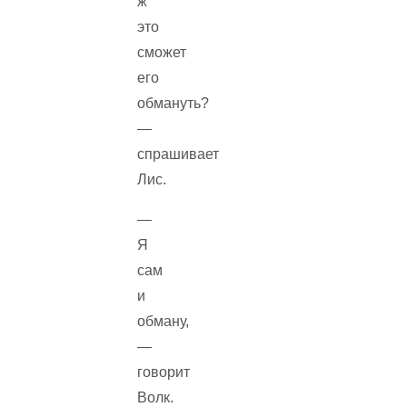
ж
это
сможет
его
обмануть?
—
спрашивает
Лис.
—
Я
сам
и
обману,
—
говорит
Волк.