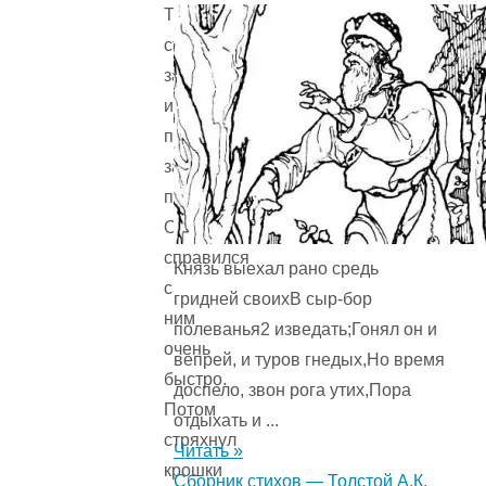
Тут
старик
замолчал
и
принялся
за
пирог.
Он
справился
Князь выехал рано средь
с
гридней своихВ сыр-бор
ним
полеванья2 изведать;Гонял он и
очень
вепрей, и туров гнедых,Но время
быстро.
доспело, звон рога утих,Пора
Потом
отдыхать и ...
стряхнул
Читать »
крошки
Сборник стихов — Толстой А.К.