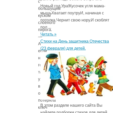
с
Новый год.Ура!Кусочек угля мама-
большущим
мышьХватает поутруИ, начиная с
куском
потолка,Чернит свою нору.И скоблят
слоёного
пол ...
пирога.
Читать »
—
Стихи на День защитника Отечества
А
(23 февраля) для детей.
если
не
гости,
так,
уж
верно,
она
потеряла
В этом разделе нашего сайта Вы
ключ
найдете подборки стихов для детей