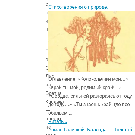
с
Стихотворения о природе.
бороды
и
начал:
—
Так
обозлился
Старый
Лис
Оглавление: «Колокольчики мои…»
на
«Край ты мой, родимый край!…»
Братца
«Сердце, сильней разгораясь от году
Кролика
до году…» «Ты знаешь край, где все
—
обильем ...
просто
Читать »
не
Роман Галицкий. Баллада — Толстой