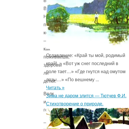
Братца
Волка.
Ну,
поздоровались,
конечно,
—
как
Оглавление: «Край ты мой, родимый
поживаешь,
край!..» «Вот уж снег последний в
здоровы
поле тает…» «Где гнутся над омутом
ли
лозы…» «По вешнему ...
детки.
Читать »
Волк
Зима не даром злится — Тютчев Ф.И.
и
Стихотворение о природе.
говорит:
—