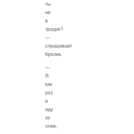
ты
не
в
трауре?
—
спрашивает
Кролик.
—
Я
как
раз
и
иду
за
этим,