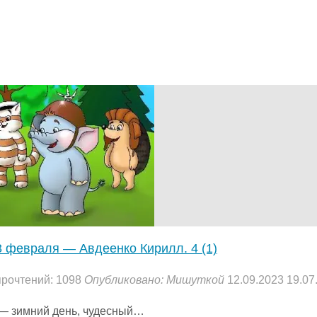
детей.
0
(0)
"
3 февраля — Авдеенко Кирилл.
4 (1)
прочтений: 1098
Опубликовано:
Мишуткой
12.09.2023
19.07
— зимний день, чудесный…