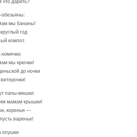
 что дарить?
-обезьяны:
мам мы бананы!
 круглый год
ый компот.
-хомячки:
ам мы крючки!
деньской до ночки
свитерочки!
ут папы-мишки:
им мамам крышки!
ки, коренья —
пусть варенье!
а опушке