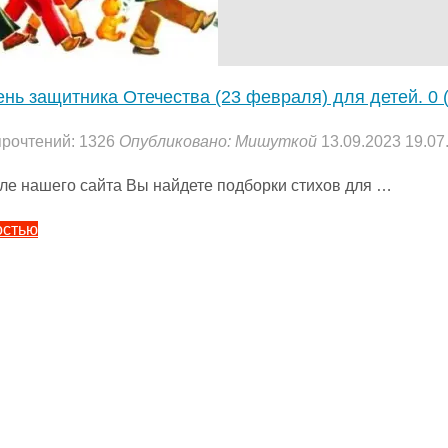
Стихи
для
детей.
ень защитника Отечества (23 февраля) для детей.
0 
4.5
(8)
"
прочтений: 1326
Опубликовано:
Мишуткой
13.09.2023
19.07
еле нашего сайта Вы найдете подборки стихов для …
"Стихи
остью
на
День
защитника
Отечества
(23
февраля)
для