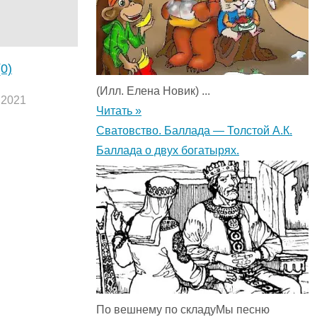
(0)
(Илл. Елена Новик) ...
.2021
Читать »
Сватовство. Баллада — Толстой А.К.
Баллада о двух богатырях.
По вешнему по складуМы песню