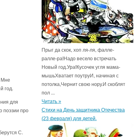
Прыг да скок, хоп ля-ля, фалле-
ралле-ра!Надо весело встречать
Новый год.Ура!Кусочек угля мама-
мышьХватает поутруИ, начиная с
. Мне
потолка,Чернит свою нору.И скоблят
й год.
пол ...
Читать »
ения для
Стихи на День защитника Отечества
о поэзии про
(23 февраля) для детей.
берутся С.