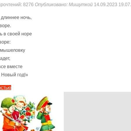
прочтений: 8276
Опубликовано:
Мишуткой
14.09.2023
19.07
 длиннее ночь,
воре.
 в своей норе
воре:
 мышеловку
адет,
все вместе
 Новый год!»
"Веселый
остью
новый
год
—
Прёйсен
А.