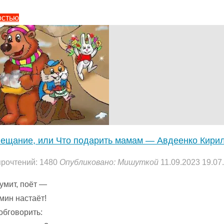
"Стихи
остью
на
23
февраля
—
Авдеенко
Кирилл.
4
(1)
"
ещание, или Что подарить мамам — Авдеенко Кири
прочтений: 1480
Опубликовано:
Мишуткой
11.09.2023
19.07
умит, поёт —
мин настаёт!
обговорить: