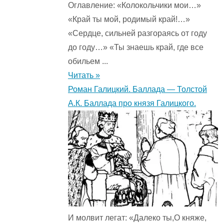
Оглавление: «Колокольчики мои…»
«Край ты мой, родимый край!…»
«Сердце, сильней разгораясь от году
до году…» «Ты знаешь край, где все
обильем ...
Читать »
Роман Галицкий. Баллада — Толстой
А.К. Баллада про князя Галицкого.
И молвит легат: «Далеко ты,О княже,