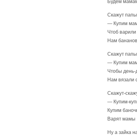
Будем мамам
Скажут папы
— Купим ма
Чтоб варили
Нам бананов
Скажут папы
— Купим мам
Чтобы день-
Нам вязали 
Скажут-скаж
— Купим-куп
Купим баноч
Варят мамы 
Ну а зайка н