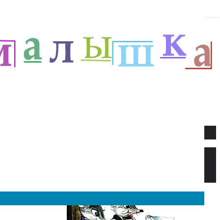
Новое
Веселый новый год — Прёйсен А.
Стихи для детей.