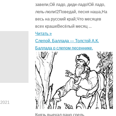
завели,Ой ладо, диди-ладо!Ой ладо,
лель-люли!2Поведай, песня наша,На
весь на русский край,Что месяцев
всех крашеВесёлый месяц ...
Читать »
Слепой. Баллада — Толстой А.К.
Баллада о слепом песеннике.
.2021
Князь выехал рано средь