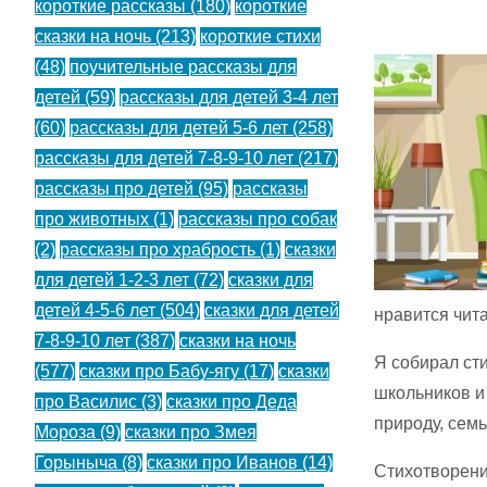
короткие рассказы
(180)
короткие
сказки на ночь
(213)
короткие стихи
(48)
поучительные рассказы для
детей
(59)
рассказы для детей 3-4 лет
(60)
рассказы для детей 5-6 лет
(258)
рассказы для детей 7-8-9-10 лет
(217)
рассказы про детей
(95)
рассказы
про животных
(1)
рассказы про собак
(2)
рассказы про храбрость
(1)
сказки
для детей 1-2-3 лет
(72)
сказки для
детей 4-5-6 лет
(504)
сказки для детей
нравится чита
7-8-9-10 лет
(387)
сказки на ночь
Я собирал ст
(577)
сказки про Бабу-ягу
(17)
сказки
школьников и 
про Василис
(3)
сказки про Деда
природу, сем
Мороза
(9)
сказки про Змея
Горыныча
(8)
сказки про Иванов
(14)
Стихотворения