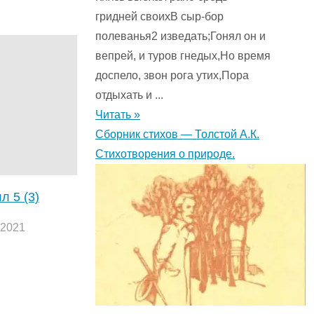
гридней своихВ сыр-бор
полеванья2 изведать;Гонял он и
вепрей, и туров гнедых,Но время
доспело, звон рога утих,Пора
отдыхать и ...
Читать »
Сборник стихов — Толстой А.К.
Стихотворения о природе.
лл
5 (3)
.2021