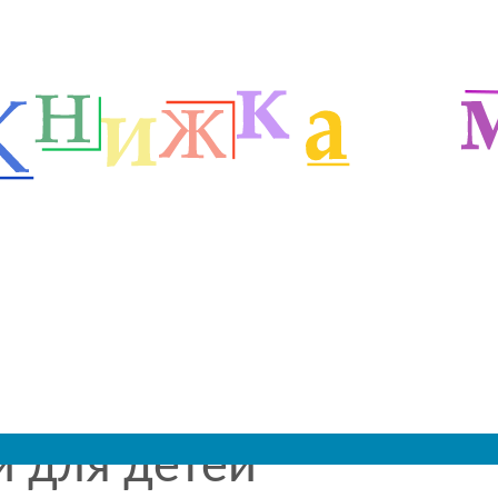
тей
м
|
 2019 - 2027
и для детей