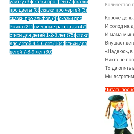
улитку
(3)
сказки про фей
(7)
сказки
Количество 
про цветы
(8)
сказки про чертей
(3)
Короче день,
сказки про эльфов
(4)
сказки про
И холод на д
ёжика
(21)
смешные рассказы
(47)
И мама-мышь
стихи для детей 1-2-3 лет
(75)
стихи
Внушает дет
для детей 4-5-6 лет
(104)
стихи для
«Надеюсь, в
детей 7-8-9 лет
(30)
Никто не поп
Тогда опять 
Мы встретим
Читать полн