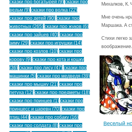
сказки про богатырей
(9)
сказки про
Михалков, К. 
ведьм
(9)
сказки про волка
(22)
Мне очень нр
сказки про детей
(90)
сказки про
Маршака. А с
животных
(265)
сказки про жуков
(6)
сказки про зайцев
(40)
сказки про
Стихи легко 
зиму
(29)
сказки про игрушки
(14)
воображение.
сказки про козлов
(10)
сказки про
корову
(9)
сказки про кота и кошку
(36)
сказки про лису
(47)
сказки про
машинки
(5)
сказки про медведя
(39)
сказки про мышку
(21)
сказки про
петуха
(12)
сказки про предметы
(18)
сказки про принцев
(1)
сказки про
принцесс и царевн
(70)
сказки про
птиц
(44)
сказки про собаку
(16)
Веселый но
сказки про солдата
(8)
сказки про