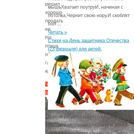
решил
мышьХватает поутруИ, начиная с
хорошо
потолка,Чернит свою нору.И скоблят
продать
пол ...
ее.
Читать »
Но
Стихи на День защитника Отечества
птица
(23 февраля) для детей.
обхитрила
глуповатого
крестьянина.
Читать
полностью
"Глупый
крестьянин
В этом разделе нашего сайта Вы
и
найдете подборки стихов для детей
умная
ко Дню защитника Отечества. Здесь