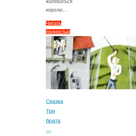
жаловаться
королю…
Читать
полностью
"Выгодное
дело
—
Братья
Гримм
0
(0)
"
Сказка
Три
брата
—