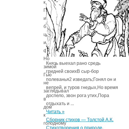
к
Гансу
и
брал
цветы
и
фрукты.
Но
Князь выехал рано средь
зимой
гридней своихВ сыр-бор
Гью
полеванья2 изведать;Гонял он и
не
вепрей, и туров гнедых,Но время
заглядывал
доспело, звон рога утих,Пора
в
отдыхать и ...
дом
Читать »
к
Сборник стихов — Толстой А.К.
голодному
Стихотворения о природе.