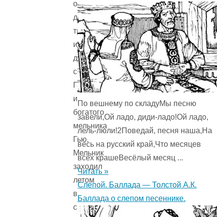
о
дружбе
трудолюбивого
и
доброго
садовника
Ганса
и
По вешнему по складуМы песню
богатого
завели,Ой ладо, диди-ладо!Ой ладо,
мельника
лель-люли!2Поведай, песня наша,На
Гью.
весь на русский край,Что месяцев
Мельник
всех крашеВесёлый месяц ...
заходил
Читать »
летом
Слепой. Баллада — Толстой А.К.
в
Баллада о слепом песеннике.
сад