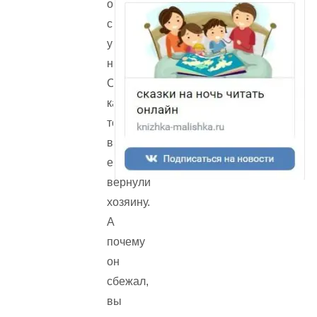
одного
синьора
убежал
нос.
Спустя
какое-
то
время
его
вернули
хозяину.
А
почему
он
сбежал,
вы