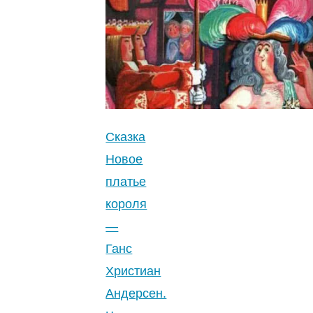
Очески
—
Братья
Гримм.
Читать
онлайн
с
Сказка
картинками.
Новое
4.7
платье
(3)
"
короля
—
Ганс
Христиан
Андерсен.