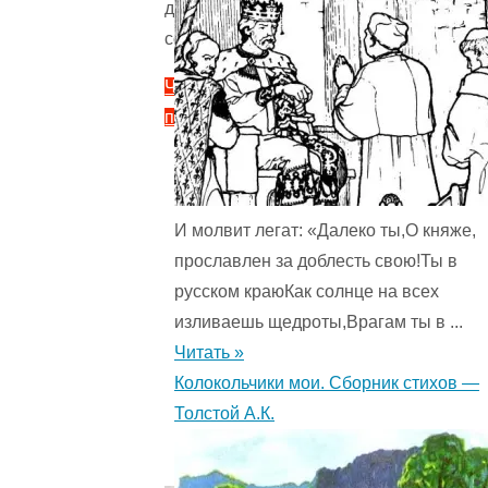
доброта,
сочувствие.>
Читать
полностью
"Преданный
друг
—
И молвит легат: «Далеко ты,О княже,
Оскар
прославлен за доблесть свою!Ты в
Уайльд
русском краюКак солнце на всех
4.5
изливаешь щедроты,Врагам ты в ...
(2)
"
Читать »
Колокольчики мои. Сборник стихов —
Толстой А.К.