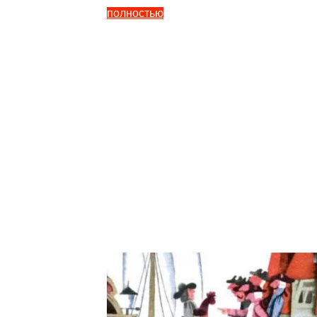
полностью
"Сказка
Три
брата
—
Братья
Гримм
5
(1)
"