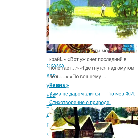
Оглавление: «Край ты мой, родимый
край!..» «Вот уж снег последний в
Сказка
поле тает…» «Где гнутся над омутом
Как
лозы…» «По вешнему ...
убежал
Читать »
Зима не даром злится — Тютчев Ф.И.
нос
Стихотворение о природе.
—
Джанни
Родари.
Читайте