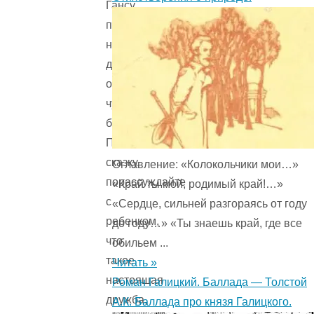
Гансу,
предпочитая
не
думать
о
чужой
беде…
Прочитав
сказку,
Оглавление: «Колокольчики мои…»
порассуждайте
«Край ты мой, родимый край!…»
с
«Сердце, сильней разгораясь от году
ребенком,
до году…» «Ты знаешь край, где все
что
обильем ...
такое
Читать »
настоящая
Роман Галицкий. Баллада — Толстой
дружба,
А.К. Баллада про князя Галицкого.