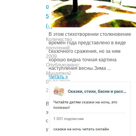
онлайн.
5
(4)
В этом стихотворении столкновение
Количество
времён года представ­лено в виде
прочтений:
сказочного сражения, но за ним
2009
хорошо видна точная картина
Опубликовано:
наступления весны.Зима ...
Мишуткой
Читать »
08.02.2019
20.02.2019
В
этой
сказке
у