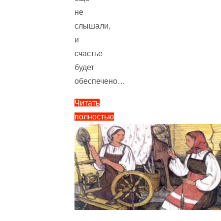
не
слышали,
и
счастье
будет
обеспечено…
Читать
полностью
"Сказка
Три
счастливчика
—
Братья
Гримм.
Читать