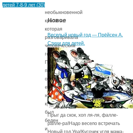
птицу
детей 7-8-9 лет
(30)
необыкновенной
Новое
красоты,
которая
Веселый новый год — Прёйсен А.
разговаривала
Стихи для детей.
человеческим
голосом.
Птица
просила
отпустить
ее,
но
крестьянин
был
Прыг да скок, хоп ля-ля, фалле-
беден
ралле-ра!Надо весело встречать
и
Новый год.Ура!Кусочек угля мама-