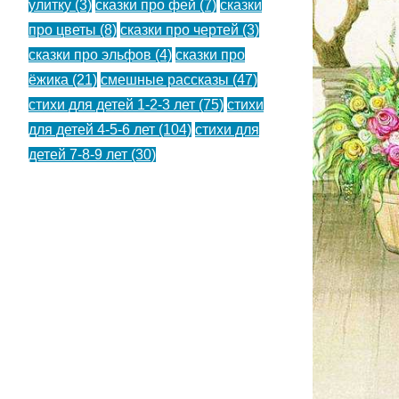
улитку
(3)
сказки про фей
(7)
сказки
про цветы
(8)
сказки про чертей
(3)
сказки про эльфов
(4)
сказки про
ёжика
(21)
смешные рассказы
(47)
стихи для детей 1-2-3 лет
(75)
стихи
для детей 4-5-6 лет
(104)
стихи для
детей 7-8-9 лет
(30)