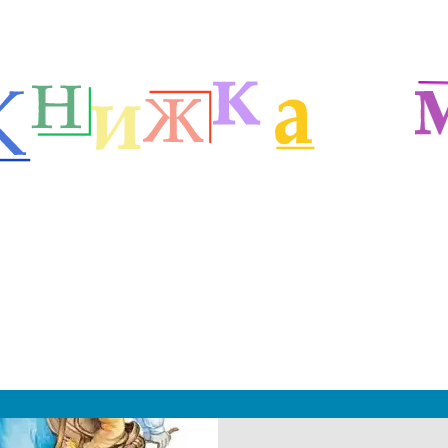
етей
Зарубежные сказочники
Сказки Харриса Д.Ч.
м
|
 2019 - 2027