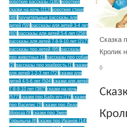
короткие рассказы
(180)
короткие
сказки на ночь
(213)
короткие стихи
(48)
поучительные рассказы для
детей
(59)
рассказы для детей 3-4 лет
(60)
рассказы для детей 5-6 лет
(258)
Сказка 
рассказы для детей 7-8-9-10 лет
(217)
рассказы про детей
(95)
рассказы
Кролик н
про животных
(1)
рассказы про собак
(2)
рассказы про храбрость
(1)
сказки
(
)
для детей 1-2-3 лет
(72)
сказки для
детей 4-5-6 лет
(504)
сказки для детей
Сказ
7-8-9-10 лет
(387)
сказки на ночь
(577)
сказки про Бабу-ягу
(17)
сказки
про Василис
(3)
сказки про Деда
Крол
Мороза
(9)
сказки про Змея
Горыныча
(8)
сказки про Иванов
(14)