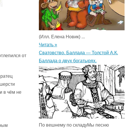
(Илл. Елена Новик) ...
Читать »
Сватовство. Баллада — Толстой А.К.
отлепился от
Баллада о двух богатырях.
Братец
 шерсти
ни в чём не
По вешнему по складуМы песню
яным