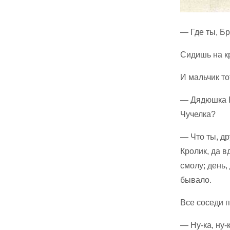
— Где ты, Б
Сидишь на к
И мальчик то
— Дядюшка Р
Чучелка?
— Что ты, др
Кролик, да в
смолу; день, 
бывало.
Все соседи 
— Ну-ка, ну-