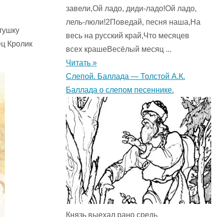
завели,Ой ладо, диди-ладо!Ой ладо,
лель-люли!2Поведай, песня наша,На
атушку
весь на русский край,Что месяцев
ец Кролик
всех крашеВесёлый месяц ...
Читать »
Слепой. Баллада — Толстой А.К.
Баллада о слепом песеннике.
Князь выехал рано средь