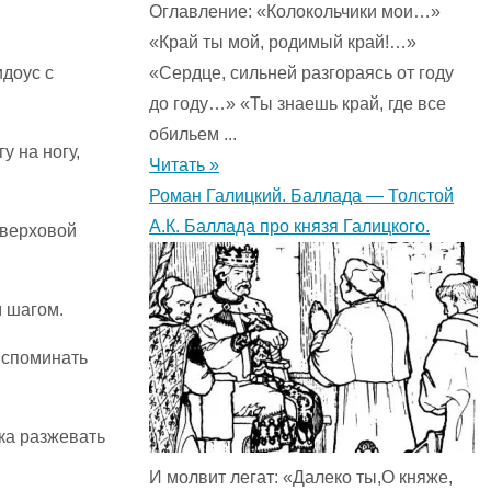
Оглавление: «Колокольчики мои…»
«Край ты мой, родимый край!…»
идоус с
«Сердце, сильней разгораясь от году
до году…» «Ты знаешь край, где все
обильем ...
у на ногу,
Читать »
Роман Галицкий. Баллада — Толстой
А.К. Баллада про князя Галицкого.
 верховой
м шагом.
вспоминать
ка разжевать
И молвит легат: «Далеко ты,О княже,