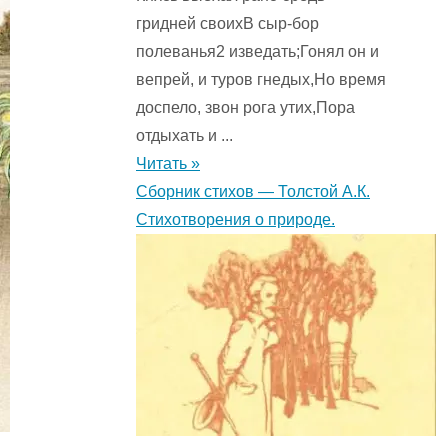
гридней своихВ сыр-бор
полеванья2 изведать;Гонял он и
вепрей, и туров гнедых,Но время
доспело, звон рога утих,Пора
отдыхать и ...
Читать »
Сборник стихов — Толстой А.К.
Стихотворения о природе.