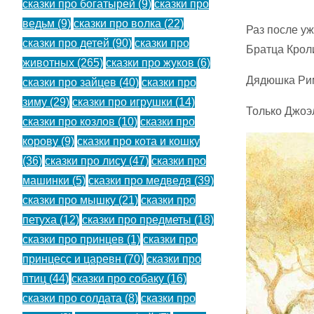
сказки про богатырей
(9)
сказки про
ведьм
(9)
сказки про волка
(22)
Раз после уж
сказки про детей
(90)
сказки про
Братца Кроли
животных
(265)
сказки про жуков
(6)
Дядюшка Рим
сказки про зайцев
(40)
сказки про
зиму
(29)
сказки про игрушки
(14)
Только Джоэл
сказки про козлов
(10)
сказки про
корову
(9)
сказки про кота и кошку
(36)
сказки про лису
(47)
сказки про
машинки
(5)
сказки про медведя
(39)
сказки про мышку
(21)
сказки про
петуха
(12)
сказки про предметы
(18)
сказки про принцев
(1)
сказки про
принцесс и царевн
(70)
сказки про
птиц
(44)
сказки про собаку
(16)
сказки про солдата
(8)
сказки про