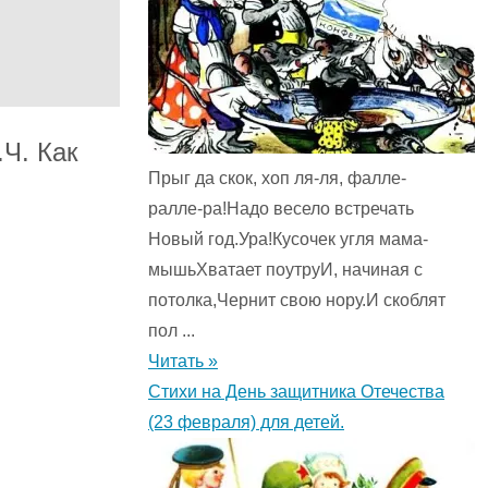
Ч. Как
Прыг да скок, хоп ля-ля, фалле-
ралле-ра!Надо весело встречать
Новый год.Ура!Кусочек угля мама-
мышьХватает поутруИ, начиная с
потолка,Чернит свою нору.И скоблят
пол ...
Читать »
Стихи на День защитника Отечества
(23 февраля) для детей.