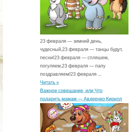
23 февраля — зимний день,
чудесный,23 февраля — танцы будут,
песни!23 февраля — спляшем,
погуляем,23 февраля — папу
поздравляем!23 февраля ...
Читать »
Важное совещание, или Что
подарить мамам — Авдеенко Кирилл