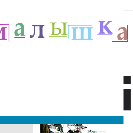
Новое
Веселый новый год — Прёйсен А.
Стихи для детей.