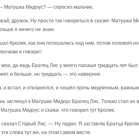
 — Матушка Мидоус? — спросил мальчик.
ай, дружок. Ну просто так говориться в сказке: Матушка М
ольше я ничего не знаю.
ал Кролик, как они потешались над ним, потом положил ног
вочкам и говорит:
мои, да ведь Братец Лис у моего папаши тридцать лет был
ет, и больше, но тридцать — это наверное.
л, и встал, и откланялся, и пошёл прочь медленным, важны
нь заглянул к Матушке Мидоус Братец Лис. Только стал он 
 Матушка Мидоус и скажи, что говорил тут Кролик.
— сказал Старый Лис. — Ну ладно. Я заставлю Братца Кроли
эти слова тут же, на этом самом месте.