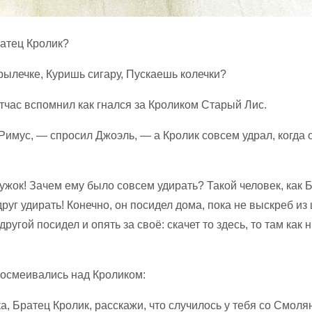
ратец Кролик?
рылечке, Куришь сигару, Пускаешь колечки?
тчас вспомнил как гнался за Кроликом Старый Лис.
имус, — спросил Джоэль, — а Кролик совсем удрал, когда 
ужок! Зачем ему было совсем удирать? Такой человек, как 
друг удирать! Конечно, он посидел дома, пока не выскреб из
другой посидел и опять за своё: скачет то здесь, то там как 
посмеивались над Кроликом:
ка, Братец Кролик, расскажи, что случилось у тебя со Смол