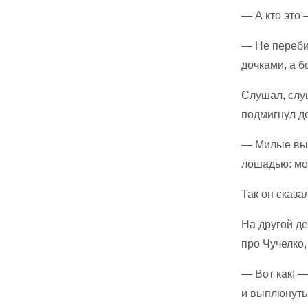
— А кто это
— Не перебив
дочками, а б
Слушал, слуш
подмигнул де
— Милые вы 
лошадью: мож
Так он сказа
На другой де
про Чучелко,
— Вот как! 
и выплюнуть 