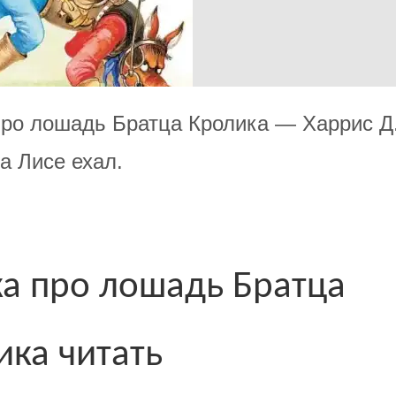
про лошадь Братца Кролика — Харрис Д.
а Лисе ехал.
ка про лошадь Братца
ика читать