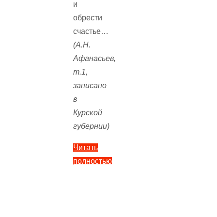
и
обрести
счастье…
(А.Н.
Афанасьев,
т.1,
записано
в
Курской
губернии)
Читать
полностью
"Крошечка-
Хаврошечка
—
русская