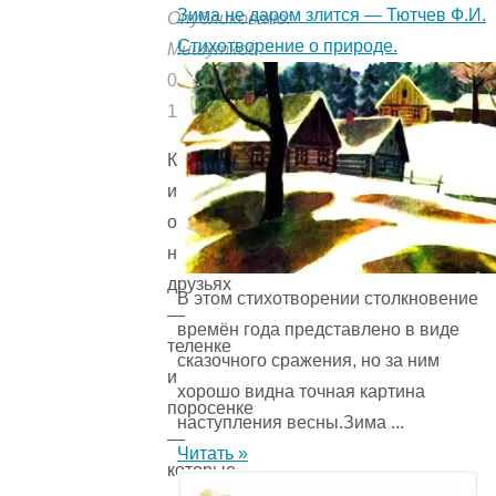
Зима не даром злится — Тютчев Ф.И.
Опубликовано:
Стихотворение о природе.
Мишуткой
08.02.2019
19.02.2019
Короткая
история
о
неразлучных
друзьях
В этом стихотворении столкновение
—
времён года представ­лено в виде
теленке
сказочного сражения, но за ним
и
хорошо видна точная картина
поросенке
наступления весны.Зима ...
—
Читать »
которые