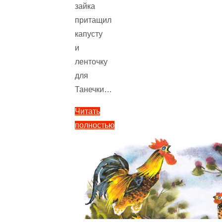
зайка
притащил
капусту
и
ленточку
для
Танечки…
Читать
полностью
"Бычок-
смоляной
бочок
—
русская
народная
сказка