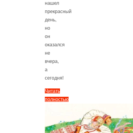
нашел
прекрасный
день,
но
он
оказался
не
вчера,
а
сегодня!
Читать
полностью
"Телёнок
—
Цыферов
Г.М.