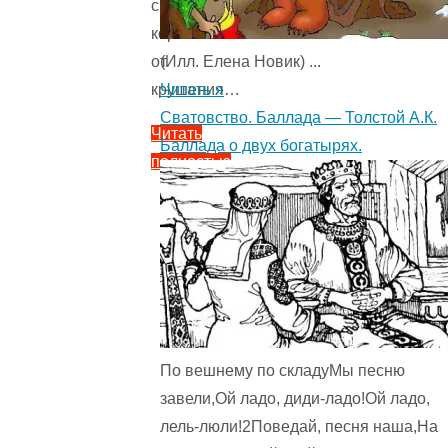
спасла
корабль
от
(Илл. Елена Новик) ...
крушения…
Читать »
Сватовство. Баллада — Толстой А.К.
Читать
Баллада о двух богатырях.
полностью
"Сказка
Эннабель
—
Дональд
Биссет
4
(7)
"
По вешнему по складуМы песню
завели,Ой ладо, диди-ладо!Ой ладо,
лель-люли!2Поведай, песня наша,На