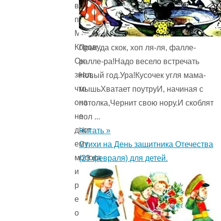
в
поле
Матушку
Корову.
Прыг да скок, хоп ля-ля, фалле-
Он
ралле-ра!Надо весело встречать
знал,
Новый год.Ура!Кусочек угля мама-
что
мышьХватает поутруИ, начиная с
она
потолка,Чернит свою нору.И скоблят
не
пол ...
даст
Читать »
ему
Стихи на День защитника Отечества
молока
(23 февраля) для детей.
и
решил
ее
обхитрить.