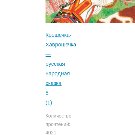
Читать
онлайн
с
картинками.
Крошечка-
4.3
Хаврошечка
(8)
"
—
русская
народная
сказка
5
(1)
Количество
прочтений:
4021