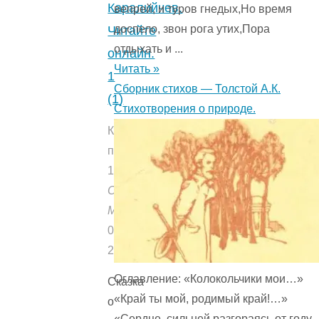
Каралийчев.
вепрей, и туров гнедых,Но время
доспело, звон рога утих,Пора
Читайте
отдыхать и ...
онлайн.
Читать »
1
Сборник стихов — Толстой А.К.
(1)
Стихотворения о природе.
Количество
прочтений:
1722
Опубликовано:
Мишуткой
08.02.2019
20.02.2019
Оглавление: «Колокольчики мои…»
Сказка
«Край ты мой, родимый край!…»
о
«Сердце, сильней разгораясь от году