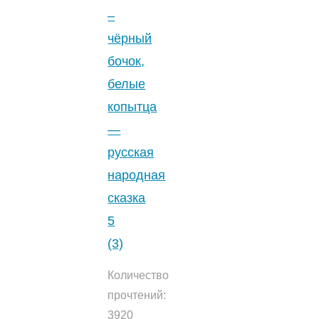
–
чёрный
бочок,
белые
копытца
—
русская
народная
сказка
5
(3)
Количество
прочтений:
3920