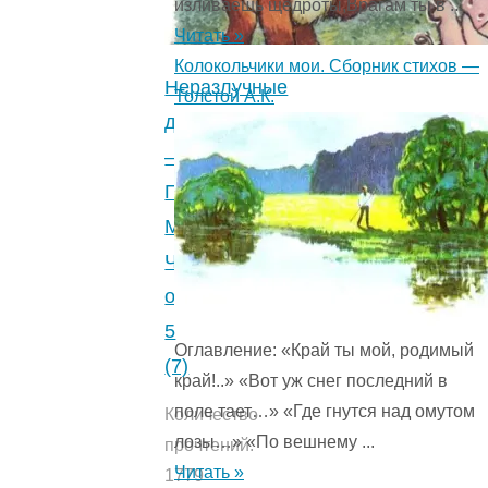
изливаешь щедроты,Врагам ты в ...
Ангел
Читать »
Каралийчев.
Колокольчики мои. Сборник стихов —
Читайте
Неразлучные
Толстой А.К.
онлайн.
друзья
1
—
(1)
"
Пляцковский
М.С.
Читать
онлайн.
5
Оглавление: «Край ты мой, родимый
(7)
край!..» «Вот уж снег последний в
поле тает…» «Где гнутся над омутом
Количество
лозы…» «По вешнему ...
прочтений:
Читать »
1779