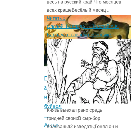
весь на русский край,Что месяцев
всех крашеВесёлый месяц ...
Читать »
Слепой. Баллада — Толстой А.К.
Баллада о слепом песеннике.
Просяное
зерно
и
буйвол
Князь выехал рано средь
—
гридней своихВ сыр-бор
Ангел
полеванья2 изведать;Гонял он и