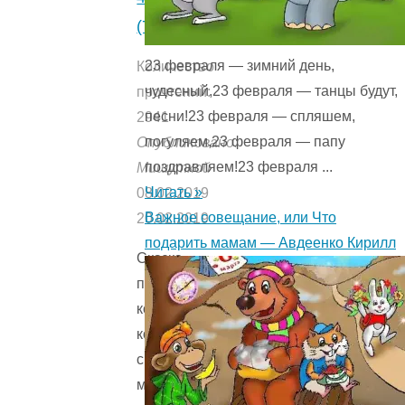
(7)
23 февраля — зимний день,
Количество
чудесный,23 февраля — танцы будут,
прочтений:
песни!23 февраля — спляшем,
2941
погуляем,23 февраля — папу
Опубликовано:
поздравляем!23 февраля ...
Мишуткой
Читать »
08.02.2019
Важное совещание, или Что
20.02.2019
подарить мамам — Авдеенко Кирилл
Сказка
про
корову,
которая
своим
мычанием