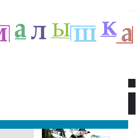
Новое
Веселый новый год — Прёйсен А.
Стихи для детей.