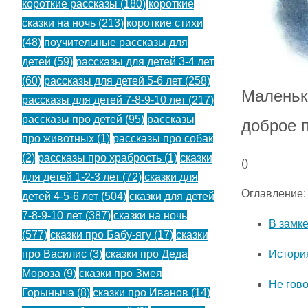
короткие рассказы
(180)
короткие
сказки на ночь
(213)
короткие стихи
(48)
поучительные рассказы для
детей
(59)
рассказы для детей 3-4 лет
(60)
рассказы для детей 5-6 лет
(258)
Маленьк
рассказы для детей 7-8-9-10 лет
(217)
рассказы про детей
(95)
рассказы
доброе 
про животных
(1)
рассказы про собак
(2)
рассказы про храбрость
(1)
сказки
(
)
для детей 1-2-3 лет
(72)
сказки для
Оглавление:
детей 4-5-6 лет
(504)
сказки для детей
7-8-9-10 лет
(387)
сказки на ночь
В замк
(577)
сказки про Бабу-ягу
(17)
сказки
Истори
про Василис
(3)
сказки про Деда
Мороза
(9)
сказки про Змея
Не гово
Горыныча
(8)
сказки про Иванов
(14)