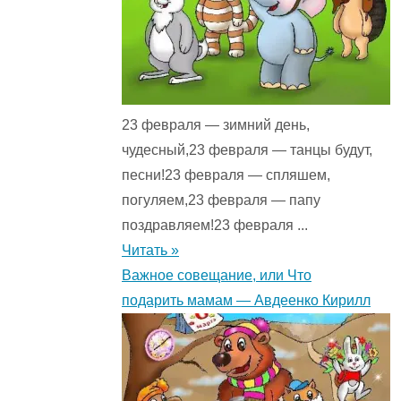
23 февраля — зимний день,
чудесный,23 февраля — танцы будут,
песни!23 февраля — спляшем,
погуляем,23 февраля — папу
поздравляем!23 февраля ...
Читать »
Важное совещание, или Что
подарить мамам — Авдеенко Кирилл