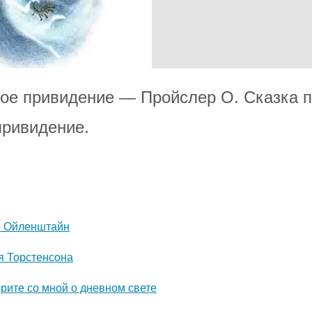
ое привидение — Пройслер О. Сказка 
привидение.
е Ойленштайн
я Торстенсона
рите со мной о дневном свете