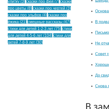
Шведы 
улитку
(3)
сказки про фей
(7)
сказки
про цветы
(8)
сказки про чертей
(3)
Основа
сказки про эльфов
(4)
сказки про
В подв
ёжика
(21)
смешные рассказы
(47)
стихи для детей 1-2-3 лет
(75)
стихи
Письмо
для детей 4-5-6 лет
(104)
стихи для
детей 7-8-9 лет
(30)
Не отч
Совет 
Хороши
До сви
Снова 
В за