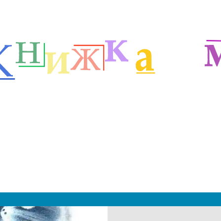
етей
Зарубежные сказочники
Сказки Пройслера
м
|
 2019 - 2027