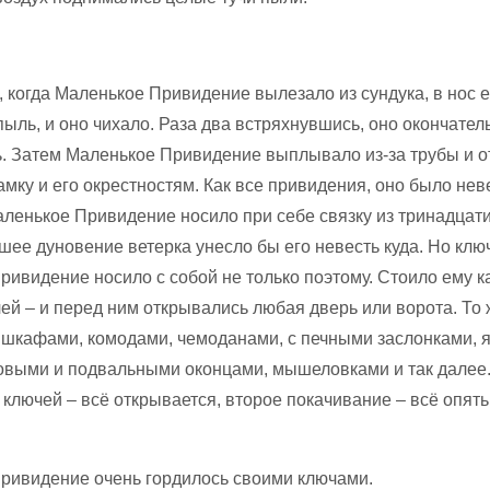
 когда Маленькое Привидение вылезало из сундука, в нос 
ыль, и оно чихало. Раза два встряхнувшись, оно окончател
. Затем Маленькое Привидение выплывало из-за трубы и 
амку и его окрестностям. Как все привидения, оно было не
аленькое Привидение носило при себе связку из тринадцати
шее дуновение ветерка унесло бы его невесть куда. Но клю
ивидение носило с собой не только поэтому. Стоило ему к
ей – и перед ним открывались любая дверь или ворота. То 
, шкафами, комодами, чемоданами, с печными заслонками,
ховыми и подвальными оконцами, мышеловками и так далее
ключей – всё открывается, второе покачивание – всё опять
.
ривидение очень гордилось своими ключами.