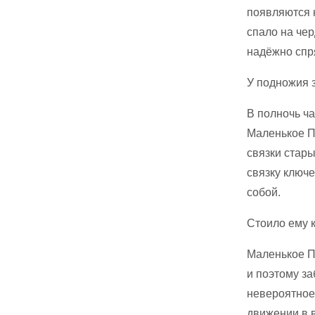
появляются н
спало на че
надёжно спр
У подножия 
В полночь ч
Маленькое П
связки стар
связку ключ
собой.
Стоило ему к
Маленькое П
и поэтому за
невероятное
движении в 