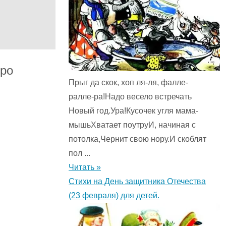
про
Прыг да скок, хоп ля-ля, фалле-
ралле-ра!Надо весело встречать
Новый год.Ура!Кусочек угля мама-
мышьХватает поутруИ, начиная с
потолка,Чернит свою нору.И скоблят
пол ...
Читать »
Стихи на День защитника Отечества
(23 февраля) для детей.