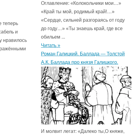
Оглавление: «Колокольчики мои…»
«Край ты мой, родимый край!…»
«Сердце, сильней разгораясь от году
е теперь
до году…» «Ты знаешь край, где все
сабель и
обильем ...
у нравилось
Читать »
ображёнными
Роман Галицкий. Баллада — Толстой
А.К. Баллада про князя Галицкого.
И молвит легат: «Далеко ты,О княже,