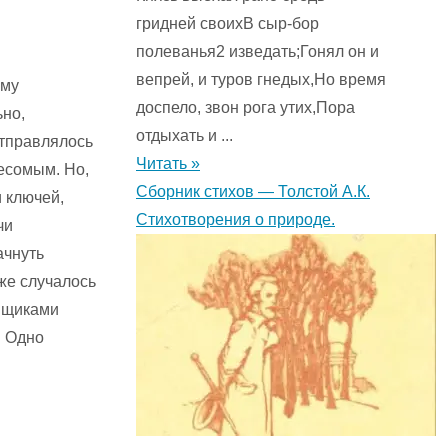
гридней своихВ сыр-бор
полеванья2 изведать;Гонял он и
вепрей, и туров гнедых,Но время
ему
доспело, звон рога утих,Пора
ьно,
отдыхать и ...
отправлялось
Читать »
весомым. Но,
Сборник стихов — Толстой А.К.
 ключей,
Стихотворения о природе.
чи
ачнуть
же случалось
 ящиками
. Одно