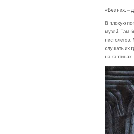
«Без них, – 
В плохую по
музей. Там б
пистолетов.
слушать их 
на картинах.