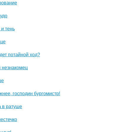
рование
чудо
 и тень
дце
дет потайной ход?
 незнакомец
ше
жнее, господин бургомистр!
а в ратуше
местечко