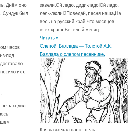
ть. Днём оно
завели,Ой ладо, диди-ладо!Ой ладо,
. Сундук был
лель-люли!2Поведай, песня наша,На
весь на русский край,Что месяцев
всех крашеВесёлый месяц ...
Читать »
Слепой. Баллада — Толстой А.К.
ром часов
Баллада о слепом песеннике.
из-под
 доставало
носило их с
.
 не заходил,
лось
йшем
Князь выехал рано средь