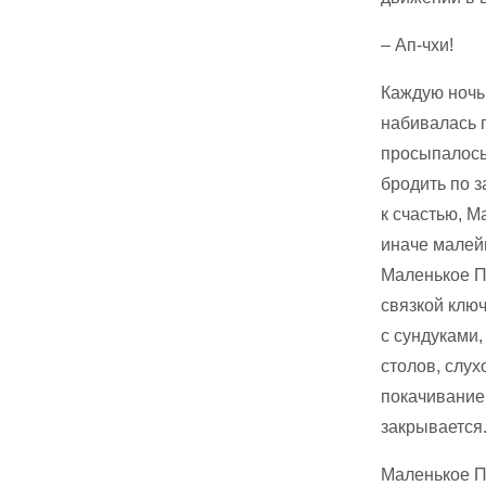
– Ап-чхи!
Каждую ночь,
набивалась п
просыпалось
бродить по з
к счастью, М
иначе малей
Маленькое Пр
связкой ключ
с сундуками
столов, слу
покачивание 
закрывается
Маленькое П