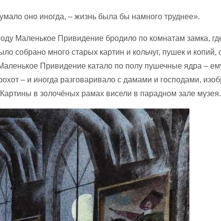
думало оно иногда, – жизнь была бы намного труднее».
году Маленькое Привидение бродило по комнатам замка, гд
ыло собрано много старых картин и кольчуг, пушек и копий, 
 Маленькое Привидение катало по полу пушечные ядра – ем
грохот – и иногда разговаривало с дамами и господами, из
 Картины в золочёных рамах висели в парадном зале музея.