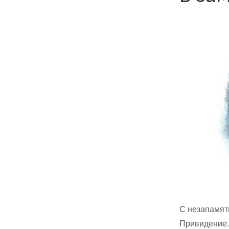
С незапамят
Привидение.