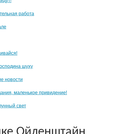
идут!
тельная работа
але
аивайся!
господина шуху
е новости
дания, маленькое привидение!
лунный свет
мке Ойленштайн