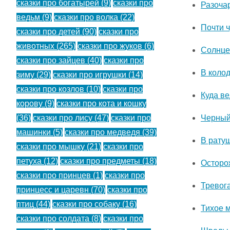
сказки про богатырей
(9)
сказки про
Разоча
ведьм
(9)
сказки про волка
(22)
Почти 
сказки про детей
(90)
сказки про
животных
(265)
сказки про жуков
(6)
Солнце
сказки про зайцев
(40)
сказки про
В коло
зиму
(29)
сказки про игрушки
(14)
сказки про козлов
(10)
сказки про
Куда ве
корову
(9)
сказки про кота и кошку
Черный
(36)
сказки про лису
(47)
сказки про
машинки
(5)
сказки про медведя
(39)
В рату
сказки про мышку
(21)
сказки про
петуха
(12)
сказки про предметы
(18)
Осторо
сказки про принцев
(1)
сказки про
Тревог
принцесс и царевн
(70)
сказки про
птиц
(44)
сказки про собаку
(16)
Тихое 
сказки про солдата
(8)
сказки про