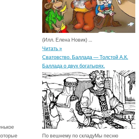
(Илл. Елена Новик) ...
Читать »
Сватовство. Баллада — Толстой А.К.
Баллада о двух богатырях.
енькое
которые
По вешнему по складуМы песню