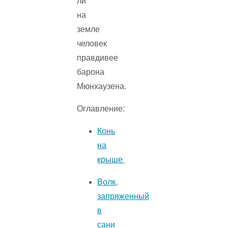
ли
на
земле
человек
правдивее
барона
Мюнхаузена.
Оглавление:
Конь
на
крыше
Волк,
запряженный
в
сани