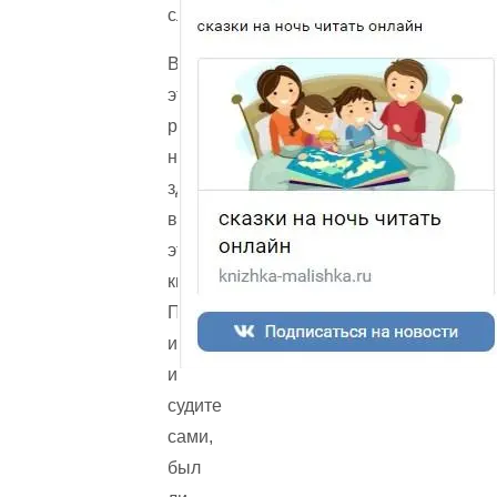
сладкие…
Все
эти
рассказы
напечатаны
здесь,
в
этой
книге.
Прочтите
их
и
судите
сами,
был