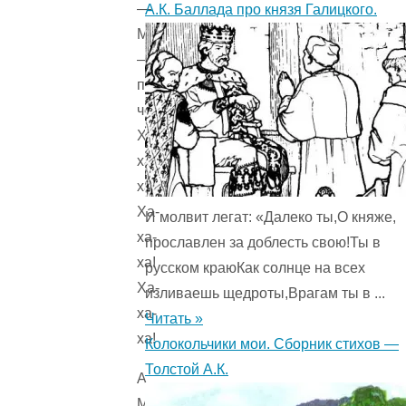
—
А.К. Баллада про князя Галицкого.
Мюнхаузен
—
правдивый
человек!
Ха-
ха-
ха!
Ха-
И молвит легат: «Далеко ты,О княже,
ха-
прославлен за доблесть свою!Ты в
ха!
русском краюКак солнце на всех
Ха-
изливаешь щедроты,Врагам ты в ...
ха-
Читать »
ха!
Колокольчики мои. Сборник стихов —
Толстой А.К.
А
Мюнхаузен,