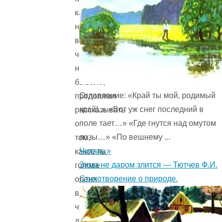
как
ни
в
чём
не
бывало,
Оглавление: «Край ты мой, родимый
продолжал
край!..» «Вот уж снег последний в
рассказывать
поле тает…» «Где гнутся над омутом
о
лозы…» «По вешнему ...
том,
Читать »
какое на
Зима не даром злится — Тютчев Ф.И.
голове
Стихотворение о природе.
оленя
выросло
чудесное
дерево