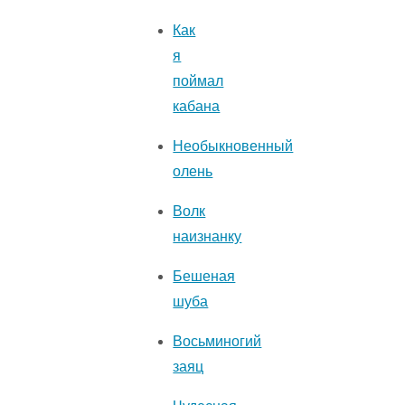
Как
я
поймал
кабана
Необыкновенный
олень
Волк
наизнанку
Бешеная
шуба
Восьминогий
заяц