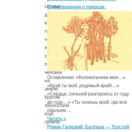
своими
Стихотворения о природе.
друзьями,
всегда
говорили,
что
я
самый
правдивый
человек
Оглавление: «Колокольчики мои…»
на
«Край ты мой, родимый край!…»
земле.
«Сердце, сильней разгораясь от году
Кругом
до году…» «Ты знаешь край, где все
захохотали
обильем ...
ещё
Читать »
громче.
Роман Галицкий. Баллада — Толстой