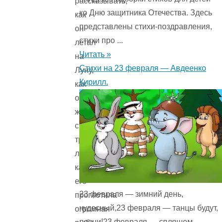
рассказывать,
ко Дню защитника Отечества. Здесь
как
представлены стихи-поздравления,
он
стихи про ...
летал
Читать »
на
Стихи на 23 февраля — Авдеенко
Луну,
Кирилл.
как
он
жил
среди
трехногих
людей,
как
его
23 февраля — зимний день,
проглотила
чудесный,23 февраля — танцы будут,
огромная
песни!23 февраля — спляшем,