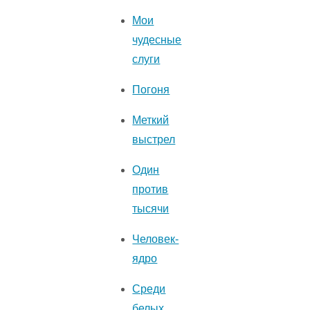
Мои
чудесные
слуги
Погоня
Меткий
выстрел
Один
против
тысячи
Человек-
ядро
Среди
белых