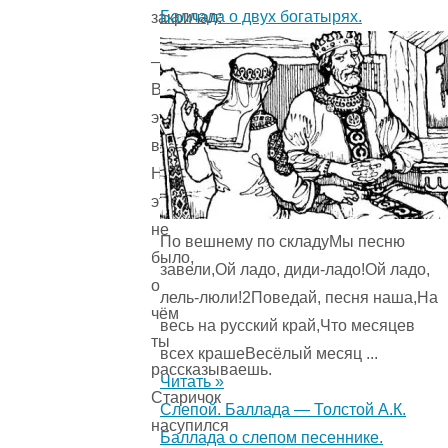
Баллада о двух богатырях.
закричал:
—
Все
это
выдумки!
Ничего
этого
не
По вешнему по складуМы песню
было,
завели,Ой ладо, диди-ладо!Ой ладо,
о
лель-люли!2Поведай, песня наша,На
чём
весь на русский край,Что месяцев
ты
всех крашеВесёлый месяц ...
рассказываешь.
Читать »
Старичок
Слепой. Баллада — Толстой А.К.
насупился
Баллада о слепом песеннике.