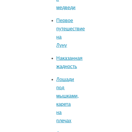
медведи
Первое
путешествие
на
Луну
Наказанная
жадность
Лошади
под
мышками,
карета
на
плечах