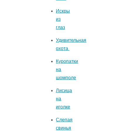
Искры
из
глаз
Удивительная
охота
Куропатки
на
шомполе
Лисица
на
иголке
Слепая
свинья