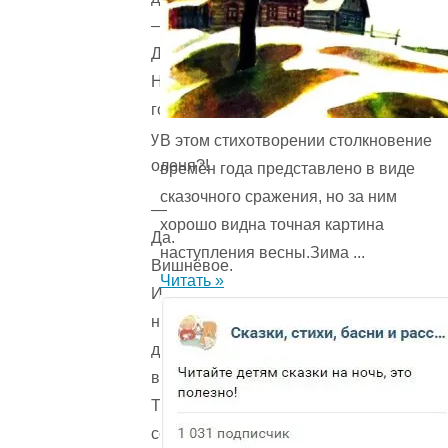
—
Дерево?..
На
голове
у
В этом стихотворении столкновение
оленя?!
времён года представ­лено в виде
сказочного сражения, но за ним
—
хорошо видна точная картина
Да.
наступления весны.Зима ...
Вишнёвое.
Читать »
И
на
дереве
вишни.
Такие
сочные,