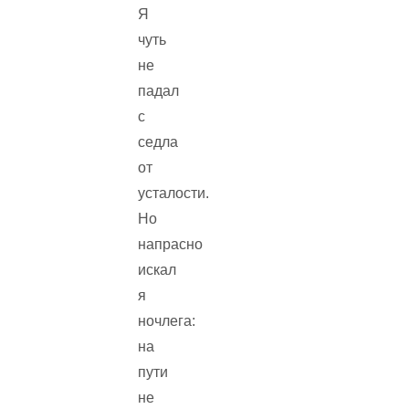
Я
чуть
не
падал
с
седла
от
усталости.
Но
напрасно
искал
я
ночлега:
на
пути
не