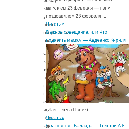
рыба,
погуляем,23 февраля — папу
как
поздравляем!23 февраля ...
у
Читать »
него
Важное совещание, или Что
оторвалась
подарить мамам — Авдеенко Кирилл
голова.
Однажды
какой-
то
проезжий
слушал-
слушал
его
(Илл. Елена Новик) ...
и
Читать »
вдруг
Сватовство. Баллада — Толстой А.К.
как