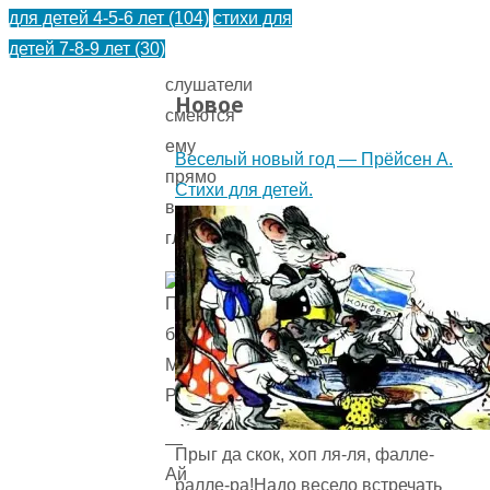
для детей 4-5-6 лет
(104)
стихи для
приключениях.
детей 7-8-9 лет
(30)
Его
слушатели
Новое
смеются
ему
Веселый новый год — Прёйсен А.
прямо
Стихи для детей.
в
глаза:
—
Прыг да скок, хоп ля-ля, фалле-
Ай
ралле-ра!Надо весело встречать