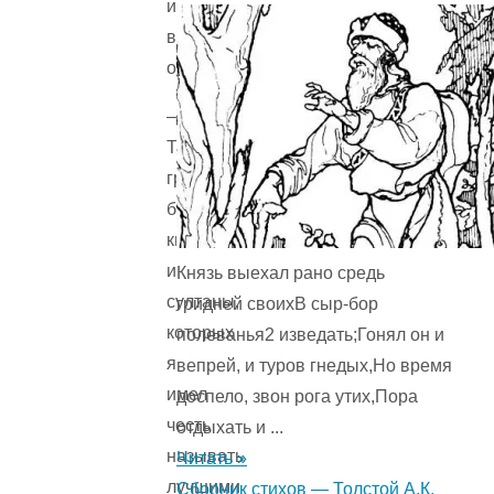
и
важно
ответил:
—
Те
графы,
бароны,
князья
и
Князь выехал рано средь
султаны,
гридней своихВ сыр-бор
которых
полеванья2 изведать;Гонял он и
я
вепрей, и туров гнедых,Но время
имел
доспело, звон рога утих,Пора
честь
отдыхать и ...
называть
Читать »
лучшими
Сборник стихов — Толстой А.К.