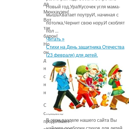
да
Новый год.Ура!Кусочек угля мама-
Мюнхаузен!
мышьХватает поутруИ, начиная с
Вот
потолка,Чернит свою нору.И скоблят
так
пол ...
барон!
Читать »
Но
Стихи на День защитника Отечества
он
(23 февраля) для детей.
даже
не
смотрит
на
них.
Он
спокойно
В этом разделе нашего сайта Вы
продолжает
найдете подборки стихов для детей