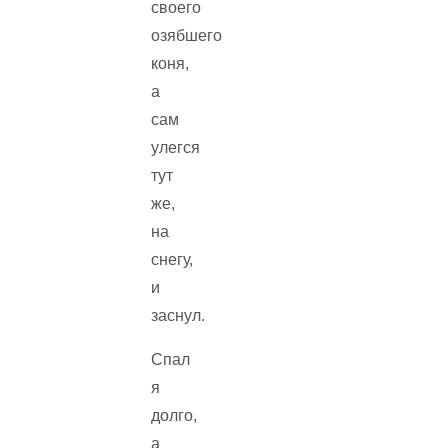
своего
озябшего
коня,
а
сам
улегся
тут
же,
на
снегу,
и
заснул.
Спал
я
долго,
а