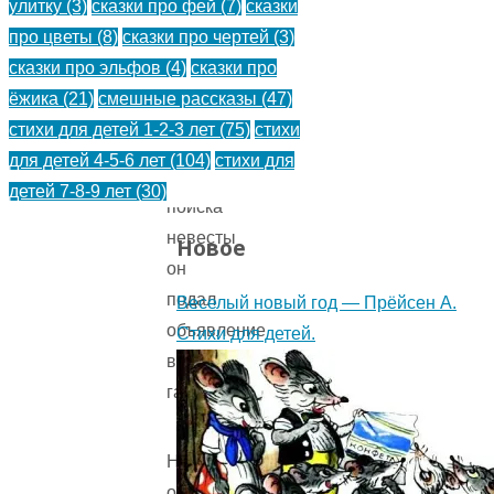
улитку
(3)
сказки про фей
(7)
сказки
свадьбу,
про цветы
(8)
сказки про чертей
(3)
он
сказки про эльфов
(4)
сказки про
тоже
ёжика
(21)
смешные рассказы
(47)
захотел
стихи для детей 1-2-3 лет
(75)
стихи
жениться.
для детей 4-5-6 лет
(104)
стихи для
Для
детей 7-8-9 лет
(30)
поиска
невесты
Новое
он
подал
Веселый новый год — Прёйсен А.
объявление
Стихи для детей.
в
газету.
Недалеко
от