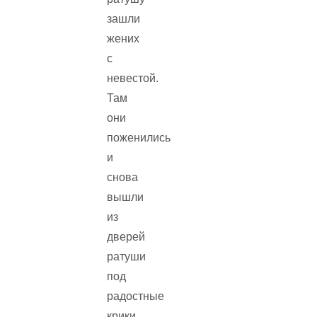
зашли
жених
с
невестой.
Там
они
поженились
и
снова
вышли
из
дверей
ратуши
под
радостные
крики