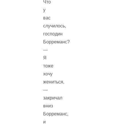
Что
у
вас
случилось,
господин
Борреманс?
—
Я
тоже
хочу
жениться,
—
закричал
вниз
Борреманс,
и