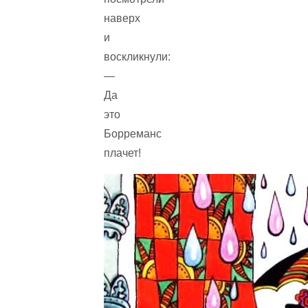
наверх
и
воскликнули:
—
Да
это
Борреманс
плачет!