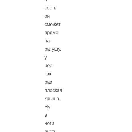
сесть
он
сможет
прямо
на
ратушу,
у
неё
как
раз
плоская
крыша.
Ну
а
ноги
пусть