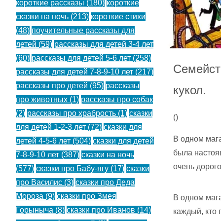
короткие рассказы
(180)
короткие
сказки на ночь
(213)
короткие стихи
(48)
поучительные рассказы для
детей
(59)
рассказы для детей 3-4 лет
(60)
рассказы для детей 5-6 лет
(258)
Семейст
рассказы для детей 7-8-9-10 лет
(217)
рассказы про детей
(95)
рассказы
кукол.
про животных
(1)
рассказы про собак
(2)
рассказы про храбрость
(1)
сказки
(
)
для детей 1-2-3 лет
(72)
сказки для
В одном мага
детей 4-5-6 лет
(504)
сказки для детей
была настоя
7-8-9-10 лет
(387)
сказки на ночь
очень дорого
(577)
сказки про Бабу-ягу
(17)
сказки
про Василис
(3)
сказки про Деда
Мороза
(9)
сказки про Змея
В одном мага
Горыныча
(8)
сказки про Иванов
(14)
каждый, кто 