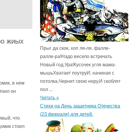
ро жиых
Прыг да скок, хоп ля-ля, фалле-
ралле-ра!Надо весело встречать
Новый год.Ура!Кусочек угля мама-
мышьХватает поутруИ, начиная с
потолка,Чернит свою нору.И скоблят
омик, в нем
пол ...
тоил он
Читать »
Стихи на День защитника Отечества
(23 февраля) для детей.
ивый, что
домик стоил