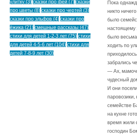
улитку
(3)
сказки про фей
(7)
сказки
Пока однажды
про цветы
(8)
сказки про чертей
(3)
никто ничего
сказки про эльфов
(4)
сказки про
было семейс
ёжика
(21)
смешные рассказы
(47)
настоящему ж
стихи для детей 1-2-3 лет
(75)
стихи
было весьма 
для детей 4-5-6 лет
(104)
стихи для
ходить по ул
детей 7-8-9 лет
(30)
приходилось
забрались че
— Ах, мамочк
чудесный дом
И они посел
паровозики, 
семействе Б
на кухне гот
время жили о
господин Бом