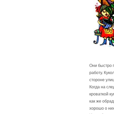
Они быстро 
работу. Куко
стороне ули
Когда на сл
кроваткой к
как же обрад
хорошо о них