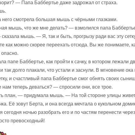
оворит? — Папа Баббертье даже задрожал от страха.
шь.
на него смотрела большая мышь с чёрными глазками.
ная мышь, что же мне делать? — взмолился папа Баббертье
 сказала мышь. — Я, так и быть, прогрызу ради вас эту сетку
е как можно скорее переехать отсюда. Вы же понимаете, ка
 опасно.
а папе Баббертье, как пройти к сачку, в котором лежали д
и так долго плакали, что устали и заснули. В мгновение ок
тку, и счастливый папа Баббертье смог обнять своих сыниш
 нам теперь деваться? — спросили они, все трое.
ть план, — придумала мышь. — На той стороне улицы живет
ка. Её зовут Берта, и она всегда мечтала о кукольном домик
я сегодня ночью разобрать его и по частям перенести чере
осто превосходный!