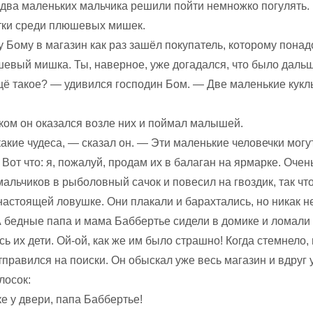
два маленьких мальчика решили пойти немножко погулять. 
ятки среди плюшевых мишек.
у Бому в магазин как раз зашёл покупатель, которому пона
евый мишка. Ты, наверное, уже догадался, что было дальш
щё такое? — удивился господин Бом. — Две маленькие кукл
ом он оказался возле них и поймал малышей.
акие чудеса, — сказал он. — Эти маленькие человечки могу
 Вот что: я, пожалуй, продам их в балаган на ярмарке. Очен
альчиков в рыболовный сачок и повесил на гвоздик, так чт
настоящей ловушке. Они плакали и барахтались, но никак н
А бедные папа и мама Баббертье сидели в домике и ломали 
ь их дети. Ой-ой, как же им было страшно! Когда стемнело,
тправился на поиски. Он обыскал уже весь магазин и вдруг
лосок:
е у двери, папа Баббертье!