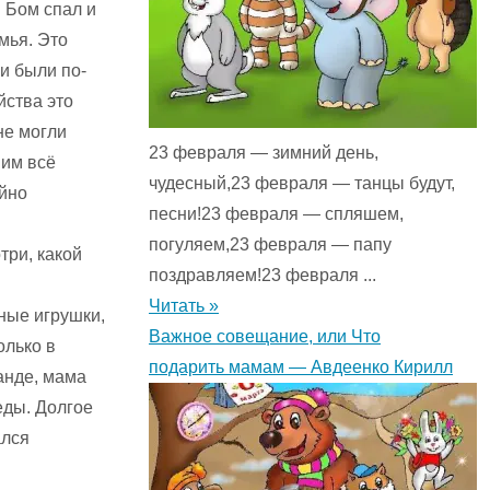
 Бом спал и
мья. Это
и были по-
йства это
не могли
23 февраля — зимний день,
 им всё
чудесный,23 февраля — танцы будут,
айно
песни!23 февраля — спляшем,
погуляем,23 февраля — папу
три, какой
поздравляем!23 февраля ...
Читать »
ные игрушки,
Важное совещание, или Что
олько в
подарить мамам — Авдеенко Кирилл
анде, мама
еды. Долгое
ался