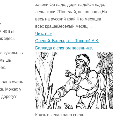
завели,Ой ладо, диди-ладо!Ой ладо,
лель-люли!2Поведай, песня наша,На
весь на русский край,Что месяцев
.
всех крашеВесёлый месяц ...
, но вы
Читать »
к здесь
Слепой. Баллада — Толстой А.К.
Баллада о слепом песеннике.
ва кукольных
а мышь
ек.
 одна очень
е. Может, у
з дорогу?
Князь выехал рано средь