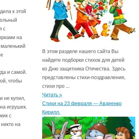
дила к этой
кольный
я с
орками на
и маленький
В этом разделе нашего сайта Вы
ые
найдете подборки стихов для детей
ко Дню защитника Отечества. Здесь
да и самой.
представлены стихи-поздравления,
ой, чтобы
стихи про ...
Читать »
и не купил,
Стихи на 23 февраля — Авдеенко
на игрушек.
Кирилл.
мик с
 никто на