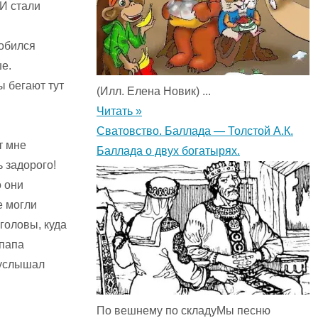
И стали
добился
е.
ы бегают тут
(Илл. Елена Новик) ...
Читать »
Сватовство. Баллада — Толстой А.К.
т мне
Баллада о двух богатырях.
ь задорого!
о они
е могли
головы, куда
 папа
 услышал
По вешнему по складуМы песню