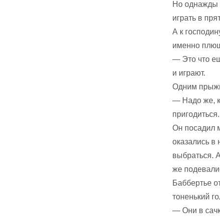
Но однажды 
играть в пр
А к господин
именно плюш
— Это что е
и играют.
Одним прыжк
— Надо же, к
пригодиться.
Он посадил м
оказались в 
выбраться. 
же подевалис
Баббертье о
тоненький го
— Они в сачк