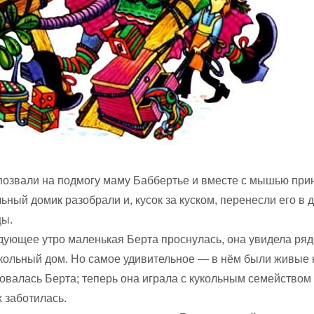
позвали на подмогу маму Баббертье и вместе с мышью при
льный домик разобрали и, кусок за куском, перенесли его в 
цы.
едующее утро маленькая Берта проснулась, она увидела ряд
укольный дом. Но самое удивительное — в нём были живые к
овалась Берта; теперь она играла с кукольным семейством 
 заботилась.