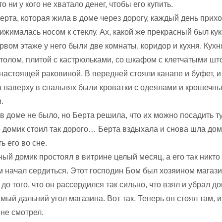
то ни у кого не хватало денег, чтобы его купить.
рта, которая жила в доме через дорогу, каждый день прихо
ижималась носом к стеклу. Ах, какой же прекрасный был ку
рвом этаже у него были две комнаты, коридор и кухня. Кухн
толом, плитой с кастрюльками, со шкафом с клетчатыми шт
 настоящей раковиной. В передней стояли канапе и буфет, 
а наверху в спальнях были кроватки с одеялами и крошечн
.
в доме не было, но Берта решила, что их можно посадить ту
о домик стоил так дорого… Берта вздыхала и снова шла дом
ь его во сне.
ный домик простоял в витрине целый месяц, а его так никто 
м начал сердиться. Этот господин Бом был хозяином магази
 до того, что он рассердился так сильно, что взял и убрал до
мый дальний угол магазина. Вот так. Теперь он стоял там, и
не смотрел.