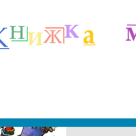
етей
Зарубежные сказочники
Сказки Анни Шмидт
м
|
 2019 - 2027