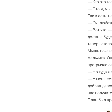
— Кто это г
— Это я, мы
Так и есть, 
— Ох, любез
— Вот что, —
должны будет
теперь стало
Мышь показал
мальчика. Он
прогрызла се
— Но куда же
— У меня ес
добрая девоч
нас получитс
План был пр