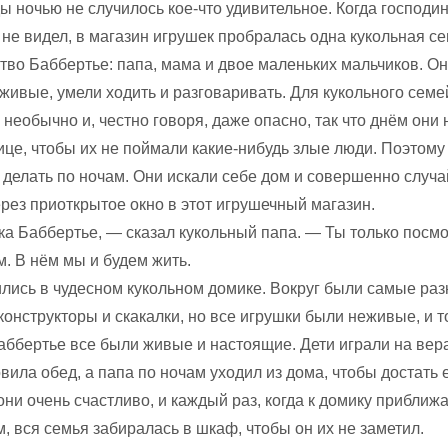
 ночью не случилось кое-что удивительное. Когда господин
 не видел, в магазин игрушек пробралась одна кукольная се
тво Баббертье: папа, мама и двое маленьких мальчиков. Он
ивые, умели ходить и разговаривать. Для кукольного семе
необычно и, честно говоря, даже опасно, так что днём они 
ице, чтобы их не поймали какие-нибудь злые люди. Поэтому
 делать по ночам. Они искали себе дом и совершенно случ
рез приоткрытое окно в этот игрушечный магазин.
а Баббертье, — сказал кукольный папа. — Ты только посмо
. В нём мы и будем жить.
ились в чудесном кукольном домике. Вокруг были самые раз
конструкторы и скакалки, но все игрушки были неживые, и т
аббертье все были живые и настоящие. Дети играли на вер
овила обед, а папа по ночам уходил из дома, чтобы достать 
ни очень счастливо, и каждый раз, когда к домику приближ
, вся семья забиралась в шкаф, чтобы он их не заметил.