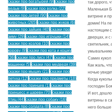
сказки про богатырей
(9)
сказки про
так дорого, ч
ведьм
(9)
сказки про волка
(22)
Маленькая Бе
сказки про детей
(90)
сказки про
витрине и пр
животных
(265)
сказки про жуков
(6)
домик! На пе
сказки про зайцев
(40)
сказки про
настоящим с
зиму
(29)
сказки про игрушки
(14)
дверцах, и с
сказки про козлов
(10)
сказки про
светильник, 
корову
(9)
сказки про кота и кошку
умывальники
(36)
сказки про лису
(47)
сказки про
Самих кукол 
машинки
(5)
сказки про медведя
(39)
Как жаль, чт
сказки про мышку
(21)
сказки про
ночью увидет
петуха
(12)
сказки про предметы
(18)
Когда куколь
сказки про принцев
(1)
сказки про
господин Бо
принцесс и царевн
(70)
сказки про
И вот, дошло
птиц
(44)
сказки про собаку
(16)
витрины в са
сказки про солдата
(8)
сказки про
него больше 