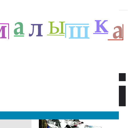
Новое
Веселый новый год — Прёйсен А.
Стихи для детей.