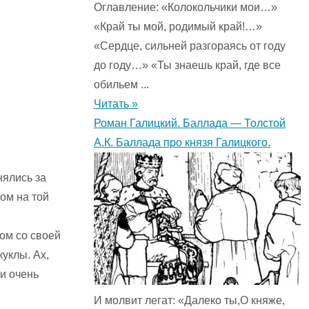
Оглавление: «Колокольчики мои…»
«Край ты мой, родимый край!…»
«Сердце, сильней разгораясь от году
до году…» «Ты знаешь край, где все
обильем ...
Читать »
Роман Галицкий. Баллада — Толстой
А.К. Баллада про князя Галицкого.
нялись за
дом на той
ом со своей
уклы. Ах,
и очень
И молвит легат: «Далеко ты,О княже,