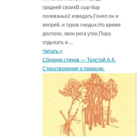
гридней своихВ сыр-бор
полеванья2 изведать;Гонял он и
вепрей, и туров гнедых,Но время
доспело, звон рога утих,Пора
отдыхать и ...
Читать »
Сборник стихов — Толстой А.К.
Стихотворения о природе.