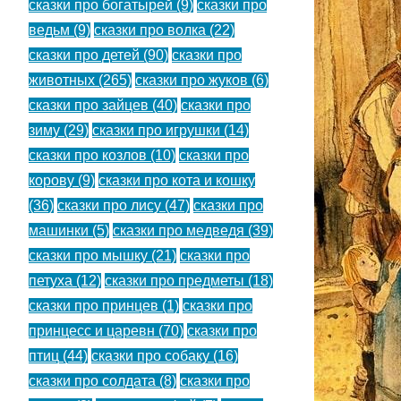
сказки про богатырей
(9)
сказки про
ведьм
(9)
сказки про волка
(22)
сказки про детей
(90)
сказки про
животных
(265)
сказки про жуков
(6)
сказки про зайцев
(40)
сказки про
зиму
(29)
сказки про игрушки
(14)
сказки про козлов
(10)
сказки про
корову
(9)
сказки про кота и кошку
(36)
сказки про лису
(47)
сказки про
машинки
(5)
сказки про медведя
(39)
сказки про мышку
(21)
сказки про
петуха
(12)
сказки про предметы
(18)
сказки про принцев
(1)
сказки про
принцесс и царевн
(70)
сказки про
птиц
(44)
сказки про собаку
(16)
сказки про солдата
(8)
сказки про