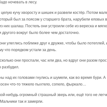
адо ночевать в лесу.
 целую кучу хворосту и шишек и развели костёр. Потом мал
оторый был за поясом у старшего брата, нарубили еловых в
з них шалаш. Постель они устроили себе из вереска и мягко
 и другого вокруг было более чем достаточно.
они улеглись поближе друг к дружке, чтобы было потеплей, 
му что порядком устали за день.
сколько они проспали, час или два, но вдруг они разом прос
о разбудил.
ы над их головами гнулись и шумели, как во время бури. А
осен что-то тяжело пыхтело, сопело, фыркало…
кой-нибудь огромный страшный зверь или, ещё того не легч
 Мальчики так и замерли.