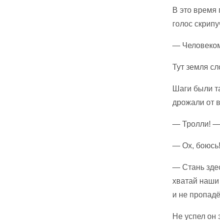
В это время 
голос скрипу
— Человеком
Тут земля сл
Шаги были т
дрожали от в
— Тролли! —
— Ох, боюсь!
— Стань здес
хватай наши 
и не пропадё
Не успел он 