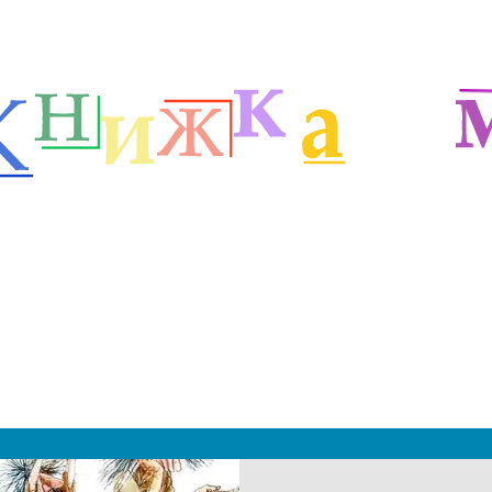
етей
Зарубежные сказочники
Сказки Асбьёрнсена
м
|
 2019 - 2027