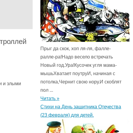
 троллей
Прыг да скок, хоп ля-ля, фалле-
ралле-ра!Надо весело встречать
Новый год.Ура!Кусочек угля мама-
мышьХватает поутруИ, начиная с
потолка,Чернит свою нору.И скоблят
и и злыми
пол ...
Читать »
Стихи на День защитника Отечества
(23 февраля) для детей.