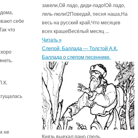
завели,Ой ладо, диди-ладо!Ой ладо,
 дома,
лель-люли!2Поведай, песня наша,На
ивают себе
весь на русский край,Что месяцев
Так что
всех крашеВесёлый месяц ...
Читать »
Слепой. Баллада — Толстой А.К.
скоро
Баллада о слепом песеннике.
мнеть.
сгущалась
к не
Князь выехал рано средь