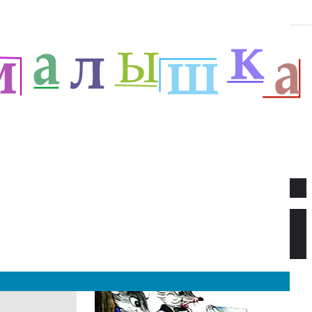
Новое
Веселый новый год — Прёйсен А.
Стихи для детей.