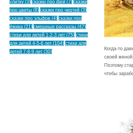
улитку
(3)
сказки про фей
(7)
сказки
про цветы
(8)
сказки про чертей
(3)
сказки про эльфов
(4)
сказки про
ёжика
(21)
смешные рассказы
(47)
стихи для детей 1-2-3 лет
(75)
стихи
для детей 4-5-6 лет
(104)
стихи для
Когда-то дав
детей 7-8-9 лет
(30)
своей женой.
Поэтому ста
чтобы зарабо