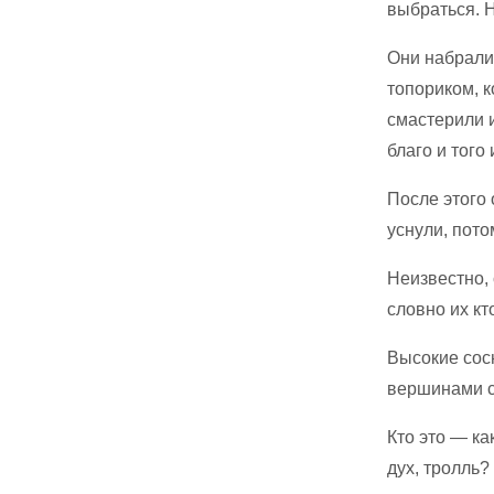
выбраться. Н
Они набрали
топориком, к
смастерили и
благо и того
После этого 
уснули, пото
Неизвестно, 
словно их кт
Высокие сосн
вершинами с
Кто это — ка
дух, тролль?