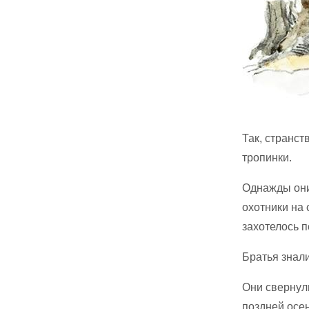
Так, странст
тропинки.
Однажды они
охотники на 
захотелось п
Братья знали
Они свернул
поздней осен