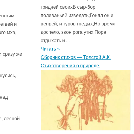
гридней своихВ сыр-бор
полеванья2 изведать;Гонял он и
еньким
вепрей, и туров гнедых,Но время
етвей и
доспело, звон рога утих,Пора
го мха,
отдыхать и ...
Читать »
и сразу же
Сборник стихов — Толстой А.К.
Стихотворения о природе.
нулись,
 над
е, лесной