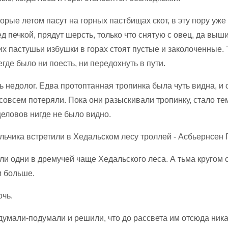
орые летом пасут на горных пастбищах скот, в эту пору уже
д печкой, прядут шерсть, только что снятую с овец, да выш
их пастушьи избушки в горах стоят пустые и заколоченные. 
где было ни поесть, ни передохнуть в пути.
 недолог. Едва протоптанная тропинка была чуть видна, и 
совсем потеряли. Пока они разыскивали тропинку, стало те
еловов нигде не было видно.
ли одни в дремучей чаще Хедальского леса. А тьма кругом 
и больше.
очь.
думали-подумали и решили, что до рассвета им отсюда ника