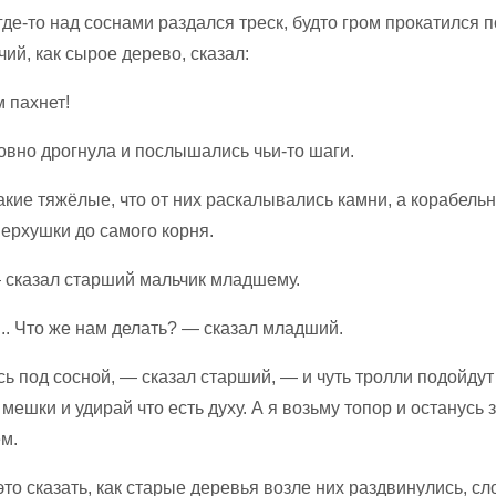
где-то над соснами раздался треск, будто гром прокатился по
чий, как сырое дерево, сказал:
 пахнет!
овно дрогнула и послышались чьи-то шаги.
акие тяжёлые, что от них раскалывались камни, а корабель
ерхушки до самого корня.
 сказал старший мальчик младшему.
.. Что же нам делать? — сказал младший.
ь под сосной, — сказал старший, — и чуть тролли подойдут
мешки и удирай что есть духу. А я возьму топор и останусь з
м.
это сказать, как старые деревья возле них раздвинулись, с