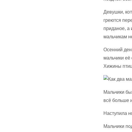
Девушки, кот
греются пере
приданое, а 
мальчикам не
Осенний день
мальчики её 
Хижины птиц
Мальчики бы
всё больше 
Наступила н
Мальчики по