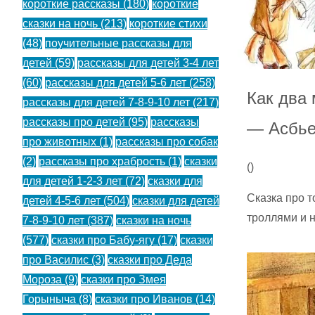
короткие рассказы
(180)
короткие
сказки на ночь
(213)
короткие стихи
(48)
поучительные рассказы для
детей
(59)
рассказы для детей 3-4 лет
(60)
рассказы для детей 5-6 лет
(258)
Как два
рассказы для детей 7-8-9-10 лет
(217)
рассказы про детей
(95)
рассказы
— Асбье
про животных
(1)
рассказы про собак
(2)
рассказы про храбрость
(1)
сказки
(
)
для детей 1-2-3 лет
(72)
сказки для
Сказка про т
детей 4-5-6 лет
(504)
сказки для детей
троллями и н
7-8-9-10 лет
(387)
сказки на ночь
(577)
сказки про Бабу-ягу
(17)
сказки
про Василис
(3)
сказки про Деда
Мороза
(9)
сказки про Змея
Горыныча
(8)
сказки про Иванов
(14)