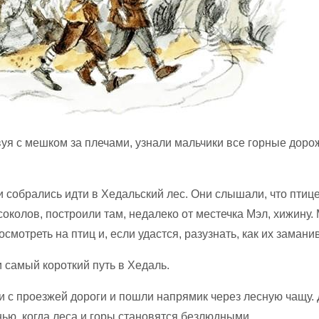
вуя с мешком за плечами, узнали мальчики все горные доро
 собрались идти в Хедальский лес. Они слышали, что птиц
соколов, построили там, недалеко от местечка Мэл, хижину.
осмотреть на птиц и, если удастся, разузнать, как их замани
 самый короткий путь в Хедаль.
и с проезжей дороги и пошли напрямик через лесную чащу.
ью, когда леса и горы становятся безлюдными.