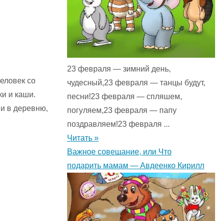
23 февраля — зимний день,
человек со
чудесный,23 февраля — танцы будут,
ки и каши.
песни!23 февраля — спляшем,
и в деревню,
погуляем,23 февраля — папу
поздравляем!23 февраля ...
Читать »
Важное совещание, или Что
подарить мамам — Авдеенко Кирилл