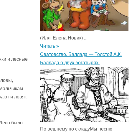
(Илл. Елена Новик) ...
Читать »
Сватовство. Баллада — Толстой А.К.
жки и лесные
Баллада о двух богатырях.
еловы,
 Мальчикам
вают и ловят.
 Дело было
По вешнему по складуМы песню