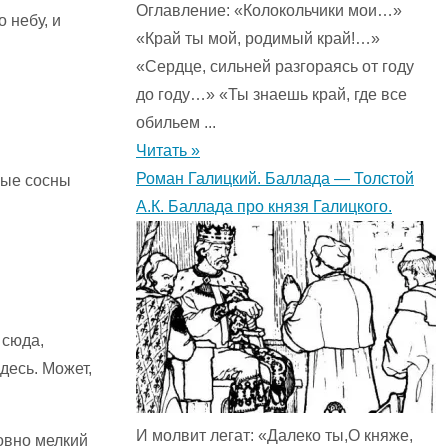
Оглавление: «Колокольчики мои…»
 небу, и
«Край ты мой, родимый край!…»
«Сердце, сильней разгораясь от году
до году…» «Ты знаешь край, где все
обильем ...
Читать »
Роман Галицкий. Баллада — Толстой
ные сосны
А.К. Баллада про князя Галицкого.
 сюда,
десь. Может,
И молвит легат: «Далеко ты,О княже,
ловно мелкий