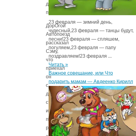
даже
проводить.
23 февраля — зимний день,
ДорОгой
чудесный,23 февраля — танцы будут,
Автопоезд
песни!23 февраля — спляшем,
рассказал
погуляем,23 февраля — папу
Сэму,
поздравляем!23 февраля ...
что
Читать »
приехал
Важное совещание, или Что
он
подарить мамам — Авдеенко Кирилл
с
далёкой
страны
и
привез
разные