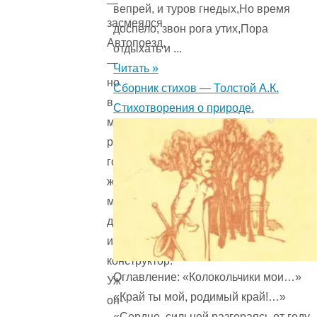
—
вепрей, и туров гнедых,Но время
засмеялся
доспело, звон рога утих,Пора
Автопоезд,
отдыхать и ...
—
Читать »
но
Сборник стихов — Толстой А.К.
в
Стихотворения о природе.
моем
родном
городе
живёт
мой
друг
инженер-
конструктор.
Оглавление: «Колокольчики мои…»
Уж
«Край ты мой, родимый край!…»
он-
«Сердце, сильней разгораясь от году