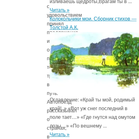
изливаешь щедроты,Врагам ты в ...
с
Читать »
удовольствием
Колокольчики мои. Сборник стихов —
принял
Толстой А.К.
предложение,
и
они,
подкрепившись
топливом,
тронулись
в
путь.
Оглавление: «Край ты мой, родимый
Автопоезд
край!..» «Вот уж снег последний в
рассказывал
поле тает…» «Где гнутся над омутом
о
лозы…» «По вешнему ...
странах,
Читать »
в