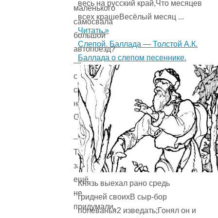
весь на русский край,Что месяцев
маленького
всех крашеВесёлый месяц ...
самосвала
Читать »
большой
Слепой. Баллада — Толстой А.К.
автопоезд?
Баллада о слепом песеннике.
—
спросил
с
надеждой
Сэмик.
—
Таких
запчастей
ещё
Князь выехал рано средь
не
гридней своихВ сыр-бор
придумали,
полеванья2 изведать;Гонял он и