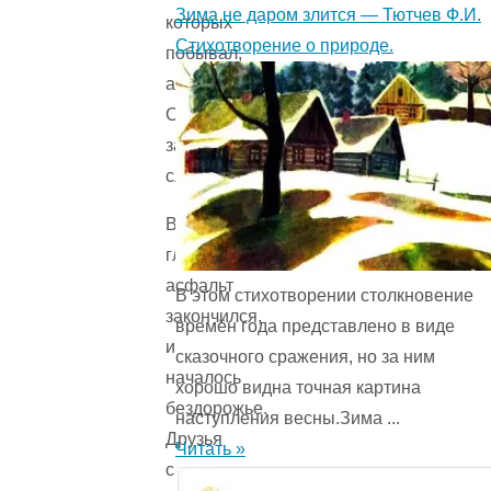
Зима не даром злится — Тютчев Ф.И.
которых
Стихотворение о природе.
побывал,
а
Сэм
зачарованно
слушал.
Вдруг
гладкий
асфальт
В этом стихотворении столкновение
закончился,
времён года представ­лено в виде
и
сказочного сражения, но за ним
началось
хорошо видна точная картина
бездорожье.
наступления весны.Зима ...
Друзья
Читать »
снизили