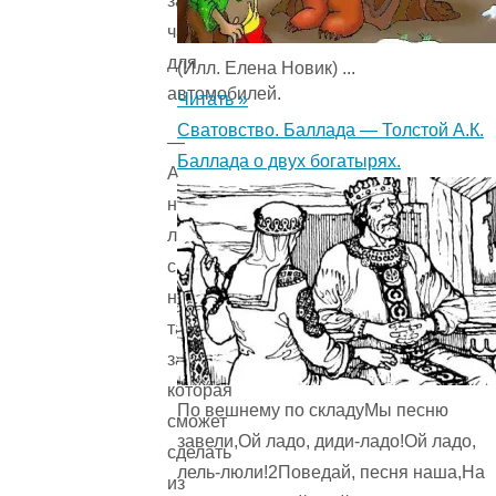
запасные
части
для
(Илл. Елена Новик) ...
автомобилей.
Читать »
Сватовство. Баллада — Толстой А.К.
—
Баллада о двух богатырях.
А
нет
ли
среди
них
такой
запчасти,
которая
По вешнему по складуМы песню
сможет
завели,Ой ладо, диди-ладо!Ой ладо,
сделать
лель-люли!2Поведай, песня наша,На
из