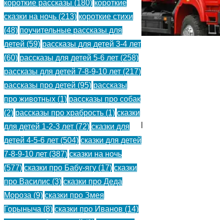
короткие рассказы
(180)
короткие
Анны
сказки на ночь
(213)
короткие стихи
Сон
(48)
поучительные рассказы для
детей
(59)
рассказы для детей 3-4 лет
(60)
рассказы для детей 5-6 лет
(258)
Как
рассказы для детей 7-8-9-10 лет
(217)
самосвал
рассказы про детей
(95)
рассказы
про животных
(1)
рассказы про собак
хотел
(2)
рассказы про храбрость
(1)
сказки
автопоездом
для детей 1-2-3 лет
(72)
сказки для
детей 4-5-6 лет
(504)
сказки для детей
стать
7-8-9-10 лет
(387)
сказки на ночь
—
(577)
сказки про Бабу-ягу
(17)
сказки
про Василис
(3)
сказки про Деда
Анна
Мороза
(9)
сказки про Змея
Сон.
Горыныча
(8)
сказки про Иванов
(14)