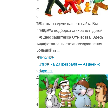
Сэму
стало
так
В этом разделе нашего сайта Вы
приятно,
найдете подборки стихов для детей
что
ко Дню защитника Отечества. Здесь
такой
представлены стихи-поздравления,
большой
стихи про ...
красавец
Читать »
назвал
Стихи на 23 февраля — Авдеенко
его
Кирилл.
другом,
что
он
решил
его