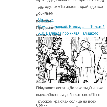
то
до году…» «Ты знаешь край, где все
тебе
обильем ...
и
Читать »
поможет!
Роман Галицкий. Баллада — Толстой
Продумает,
А.К. Баллада про князя Галицкого.
сконструирует
и
вылепит
из
тебя
самый
настоящий
автопоезд!
И молвит легат: «Далеко ты,О княже,
Поедем
прославлен за доблесть свою!Ты в
вместе?
русском краюКак солнце на всех
Сэмик