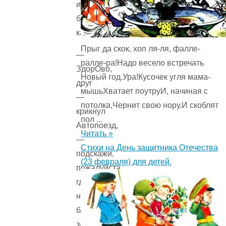
их
большие
кабины.
Прыг да скок, хоп ля-ля, фалле-
—
ралле-ра!Надо весело встречать
ЗдорОво,
Новый год.Ура!Кусочек угля мама-
друг
мышьХватает поутруИ, начиная с
—
потолка,Чернит свою нору.И скоблят
крикнул
пол ...
Автопоезд,
Читать »
—
Стихи на День защитника Отечества
подскажи,
(23 февраля) для детей.
пожалуйста,
где
находится
ближайшая
заправка?