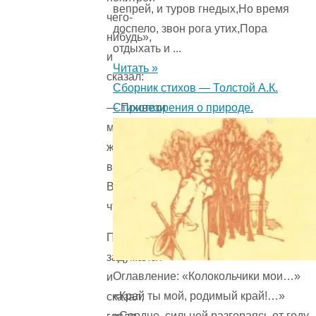
вепрей, и туров гнедых,Но время
чего-
доспело, звон рога утих,Пора
нибудь»,
отдыхать и ...
и
Читать »
сказал:
Сборник стихов — Толстой А.К.
Стихотворения о природе.
— Привези
мне
живого
волка.
Вот
что!
Приятель
задумался
Оглавление: «Колокольчики мои…»
и
«Край ты мой, родимый край!…»
сказал,
«Сердце, сильней разгораясь от году