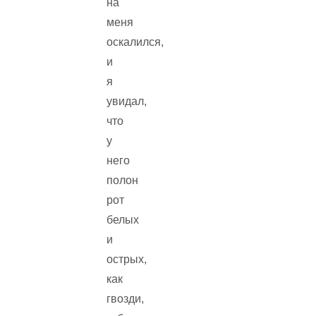
на
меня
оскалился,
и
я
увидал,
что
у
него
полон
рот
белых
и
острых,
как
гвозди,