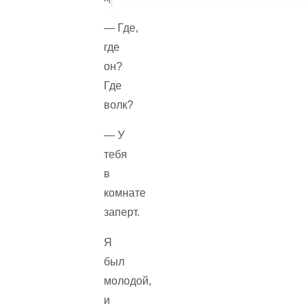
— Где,
где
он?
Где
волк?
— У
тебя
в
комнате
заперт.
Я
был
молодой,
и