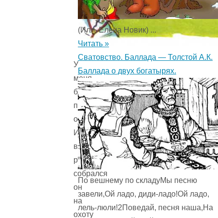
(Илл. Елена Новик) ...
Читать »
Сватовство. Баллада — Толстой А.К.
У
Баллада о двух богатырях.
меня
был
приятель,
охотник.
И
вот
раз
собрался
По вешнему по складуМы песню
он
завели,Ой ладо, диди-ладо!Ой ладо,
на
лель-люли!2Поведай, песня наша,На
охоту