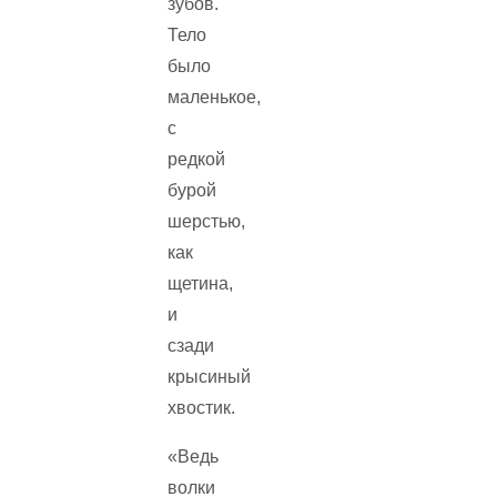
зубов.
Тело
было
маленькое,
с
редкой
бурой
шерстью,
как
щетина,
и
сзади
крысиный
хвостик.
«Ведь
волки