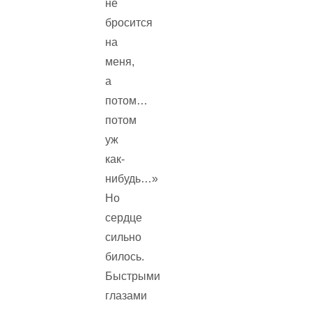
не
бросится
на
меня,
а
потом…
потом
уж
как-
нибудь…»
Но
сердце
сильно
билось.
Быстрыми
глазами