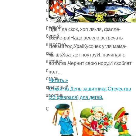
было
маленькое,
с
редкой
Прыг да скок, хоп ля-ля, фалле-
бурой
ралле-ра!Надо весело встречать
шерстью,
Новый год.Ура!Кусочек угля мама-
как
мышьХватает поутруИ, начиная с
щетина,
потолка,Чернит свою нору.И скоблят
и
пол ...
сзади
Читать »
крысиный
Стихи на День защитника Отечества
хвостик.
(23 февраля) для детей.
Оглавление:
Дикий
зверь