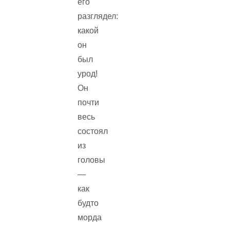
его
разглядел:
какой
он
был
урод!
Он
почти
весь
состоял
из
головы
—
как
будто
морда