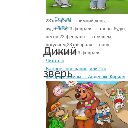
Из
плена
Совсем
23 февраля — зимний день,
конец
чудесный,23 февраля — танцы будут,
песни!23 февраля — спляшем,
погуляем,23 февраля — папу
Дикий
поздравляем!23 февраля ...
Читать »
Важное совещание, или Что
зверь
подарить мамам — Авдеенко Кирилл