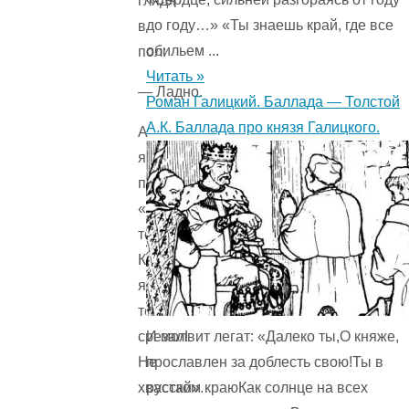
глядя
до году…» «Ты знаешь край, где все
в
обильем ...
пол:
Читать »
— Ладно.
Роман Галицкий. Баллада — Толстой
А.К. Баллада про князя Галицкого.
А
я
подумал:
«То-
то!
Как
я
тебя
И молвит легат: «Далеко ты,О княже,
срезал!
прославлен за доблесть свою!Ты в
Не
русском краюКак солнце на всех
хвастай».