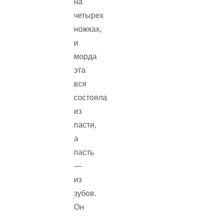
на
четырех
ножках,
и
морда
эта
вся
состояла
из
пасти,
а
пасть
—
из
зубов.
Он