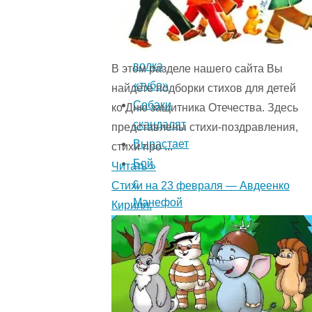
Как
я
учил
волка
В этом разделе нашего сайта Вы
«тубо»
найдете подборки стихов для детей
Собаки
ко Дню защитника Отечества. Здесь
скандалят
представлены стихи-поздравления,
Вырастает
стихи про ...
Бой
Читать »
с
Стихи на 23 февраля — Авдеенко
Манефой
Кирилл.
«Особой
породы»
Узнали
Прозевал
Беда