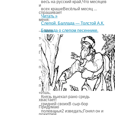
весь на русский край,Что месяцев
и
всех крашеВесёлый месяц ...
спрашивает
Читать »
меня:
Слепой. Баллада — Толстой А.К.
Баллада о слепом песеннике.
— Чего
тебе
привезти?
Говори
—
привезу.
Я
подумал:
«Ишь,
Князь выехал рано средь
хвастает!
гридней своихВ сыр-бор
Придумаю
полеванья2 изведать;Гонял он и
похитрей