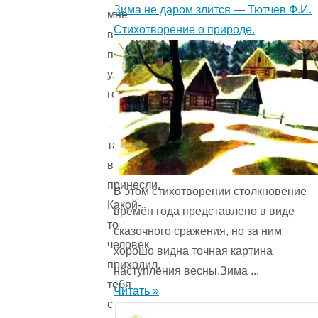
Зима не даром злится — Тютчев Ф.И.
мне
Стихотворение о природе.
в
прихожей
уж
говорят:
— Тебе
там
волка
принесли.
В этом стихотворении столкновение
Какой-
времён года представ­лено в виде
то
сказочного сражения, но за ним
человек
хорошо видна точная картина
приходил,
наступления весны.Зима ...
тебя
Читать »
спрашивал.