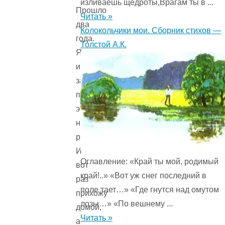
изливаешь щедроты,Врагам ты в ...
Прошло
Читать »
два
Колокольчики мои. Сборник стихов —
года.
Толстой А.К.
Я
и
забыл
про
этот
наш
разговор.
И
Оглавление: «Край ты мой, родимый
вот
край!..» «Вот уж снег последний в
раз
поле тает…» «Где гнутся над омутом
прихожу
лозы…» «По вешнему ...
домой,
Читать »
а