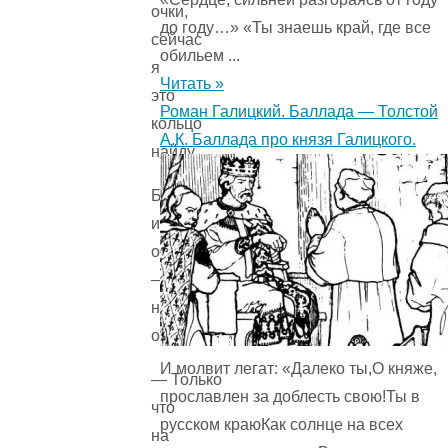
очки,
до году…» «Ты знаешь край, где все
сейчас
обильем ...
я
Читать »
это
Роман Галицкий. Баллада — Толстой
кольцо
А.К. Баллада про князя Галицкого.
найду.
Бросились
искать
очки
—
нет
очков.
И молвит легат: «Далеко ты,О княже,
— Только
прославлен за доблесть свою!Ты в
что
русском краюКак солнце на всех
на