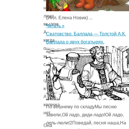
намылила
лицо
(Илл. Елена Новик) ...
мылом.
Читать »
А
Сватовство. Баллада — Толстой А.К.
когда
Баллада о двух богатырях.
она
мыло
сполоснула, —
поглядела:
где
колечко?
А
колечка
По вешнему по складуМы песню
нет.
завели,Ой ладо, диди-ладо!Ой ладо,
лель-люли!2Поведай, песня наша,На
Она