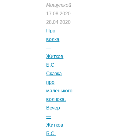
Мишуткой
17.08.2020
28.04.2020
Про
волка
—
Житков
Б.С.
Сказка
про
маленького
волчока.
Вечер
—
Житков
Б.С.