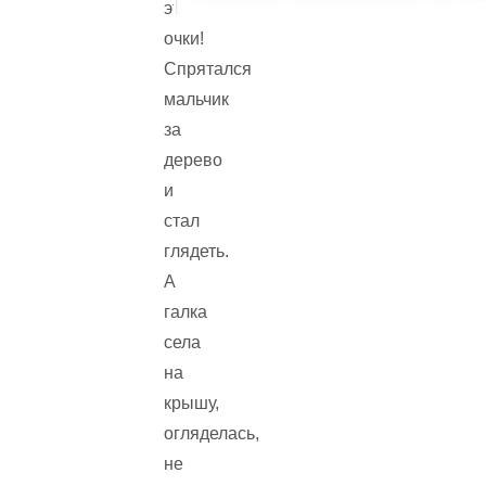
это
очки!
Спрятался
мальчик
за
дерево
и
стал
глядеть.
А
галка
села
на
крышу,
огляделась,
не