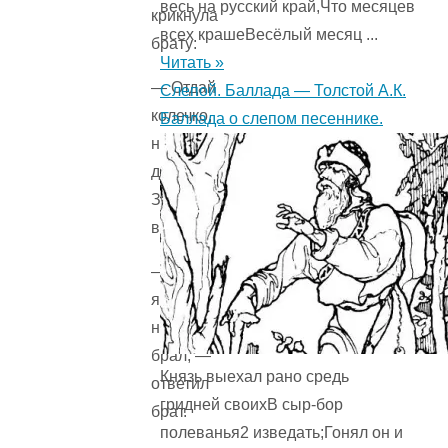
весь на русский край,Что месяцев
крикнула
всех крашеВесёлый месяц ...
брату:
Читать »
— Отдай
Слепой. Баллада — Толстой А.К.
колечко,
Баллада о слепом песеннике.
не
дразни!
Зачем
взял?
— Ничего
я
не
брал, —
Князь выехал рано средь
ответил
гридней своихВ сыр-бор
брат.
полеванья2 изведать;Гонял он и