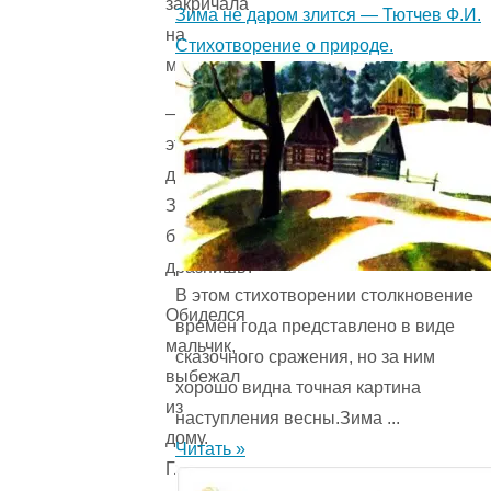
закричала
Зима не даром злится — Тютчев Ф.И.
на
Стихотворение о природе.
мальчика.
— Твои
это
дела!
Зачем
бабушку
дразнишь?
В этом стихотворении столкновение
Обиделся
времён года представ­лено в виде
мальчик,
сказочного сражения, но за ним
выбежал
хорошо видна точная картина
из
наступления весны.Зима ...
дому.
Читать »
Глядит, —