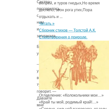
Сестра
вепрей, и туров гнедых,Но время
поссорилась
доспело, звон рога утих,Пора
с
отдыхать и ...
ним
Читать »
и
Сборник стихов — Толстой А.К.
заплакала.
Стихотворения о природе.
Бабушка
услыхала.
— Что
у
вас
тут? —
говорит. —
Оглавление: «Колокольчики мои…»
Давайте
«Край ты мой, родимый край!…»
мне
«Сердце, сильней разгораясь от году