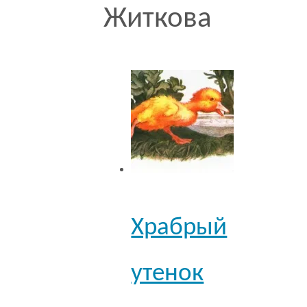
Житкова
Храбрый
утенок