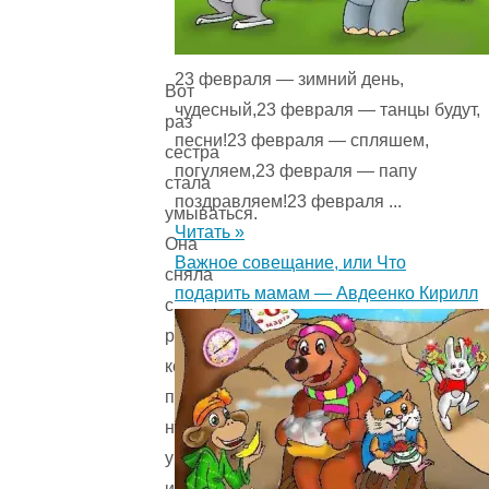
23 февраля — зимний день,
Вот
чудесный,23 февраля — танцы будут,
раз
песни!23 февраля — спляшем,
сестра
погуляем,23 февраля — папу
стала
поздравляем!23 февраля ...
умываться.
Читать »
Она
Важное совещание, или Что
сняла
подарить мамам — Авдеенко Кирилл
с
руки
колечко,
положила
на
умывальник
и