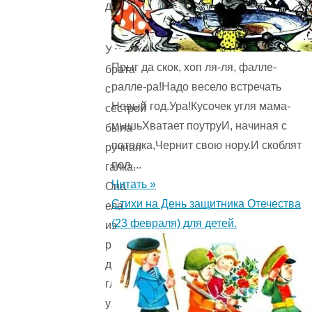
дома.
У
Прыг да скок, хоп ля-ля, фалле-
брата
ралле-ра!Надо весело встречать
с
Новый год.Ура!Кусочек угля мама-
сестрой
мышьХватает поутруИ, начиная с
была
потолка,Чернит свою нору.И скоблят
ручная
пол ...
галка.
Читать »
Она
Стихи на День защитника Отечества
ела
(23 февраля) для детей.
из
рук,
давалась
гладить,
улетала