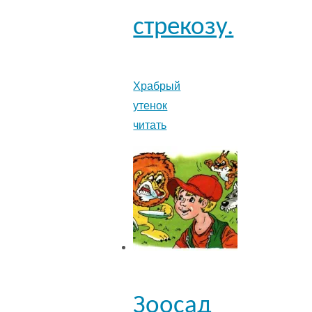
стрекозу.
Храбрый
утенок
читать
Зоосад