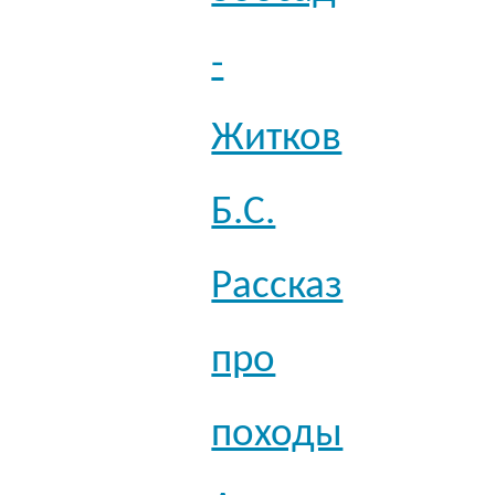
-
Житков
Б.С.
Рассказ
про
походы