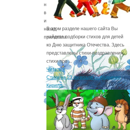
на
волю
и
В этом разделе нашего сайта Вы
назад
найдете подборки стихов для детей
прилетала.
ко Дню защитника Отечества. Здесь
представлены стихи-поздравления,
стихи про ...
Читать »
Стихи на 23 февраля — Авдеенко
Кирилл.