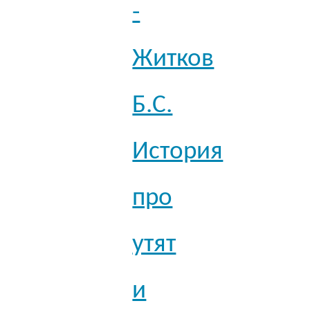
-
Житков
Б.С.
История
про
утят
и