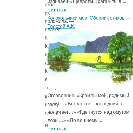
изливаешь щедроты,Врагам ты в ...
стол
Читать »
их
Колокольчики мои. Сборник стихов —
положила, —
Толстой А.К.
плачет
бабушка. —
Куда
им
деться?
Как
я
теперь
Оглавление: «Край ты мой, родимый
в
край!..» «Вот уж снег последний в
иголку
поле тает…» «Где гнутся над омутом
вдену?
лозы…» «По вешнему ...
И
Читать »