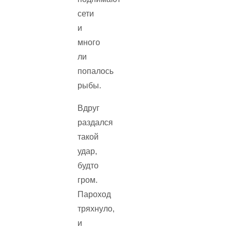
сети
и
много
ли
попалось
рыбы.
Вдруг
раздался
такой
удар,
будто
гром.
Пароход
тряхнуло,
и