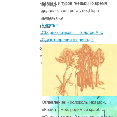
вепрей, и туров гнедых,Но время
пароход
доспело, звон рога утих,Пора
начнёт
отдыхать и ...
набираться
Читать »
вода,
Сборник стихов — Толстой А.К.
и
Стихотворения о природе.
тогда
он
может
потонуть.
Оглавление: «Колокольчики мои…»
«Край ты мой, родимый край!…»
«Сердце, сильней разгораясь от году