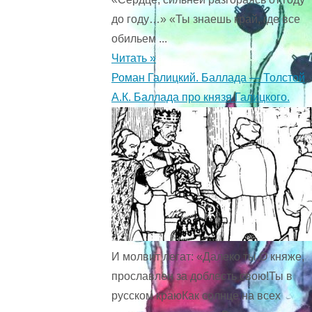
до году…» «Ты знаешь край, где все
обильем ...
Читать »
Роман Галицкий. Баллада — Толстой
А.К. Баллада про князя Галицкого.
И молвит легат: «Далеко ты,О княже,
прославлен за доблесть свою!Ты в
русском краюКак солнце на всех