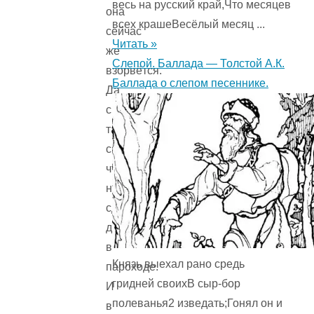
весь на русский край,Что месяцев
она
всех крашеВесёлый месяц ...
сейчас
Читать »
же
Слепой. Баллада — Толстой А.К.
взорвётся.
Баллада о слепом песеннике.
Да
с
такой
силой,
что
непременно
сделает
дырку
в
Князь выехал рано средь
пароходе.
гридней своихВ сыр-бор
И
полеванья2 изведать;Гонял он и
в