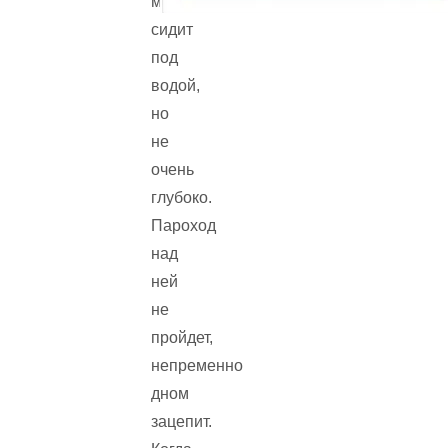
мина
сидит
под
водой,
но
не
очень
глубоко.
Пароход
над
ней
не
пройдет,
непременно
дном
зацепит.