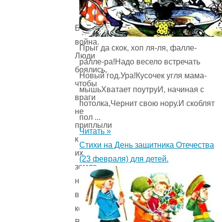
Была
война.
Прыг да скок, хоп ля-ля, фалле-
Люди
ралле-ра!Надо весело встречать
боялись,
Новый год.Ура!Кусочек угля мама-
чтобы
мышьХватает поутруИ, начиная с
враги
потолка,Чернит свою нору.И скоблят
не
пол ...
приплыли
Читать »
к
Стихи на День защитника Отечества
их
(23 февраля) для детей.
земле
на
военных
кораблях.