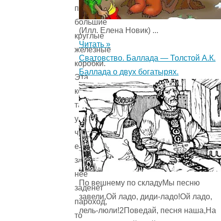
пускали
большие
(Илл. Елена Новик) ...
круглые
Читать »
железные
Сватовство. Баллада — Толстой А.К.
коробки.
Баллада о двух богатырях.
Эта
коробка
так
устроена,
что
если
за
неё
По вешнему по складуМы песню
заденет
завели,Ой ладо, диди-ладо!Ой ладо,
пароход,
лель-люли!2Поведай, песня наша,На
то