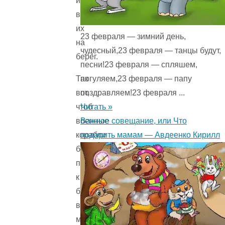
и
высадить
их
23 февраля — зимний день,
на
чудесный,23 февраля — танцы будут,
берег.
песни!23 февраля — спляшем,
погуляем,23 февраля — папу
Так
поздравляем!23 февраля ...
вот,
Читать »
чтоб
Важное совещание, или Что
военные
подарить мамам — Авдеенко Кирилл
корабли
боялись
подходить
к
берегу,
в
море