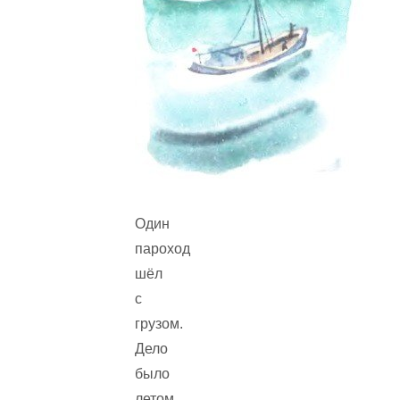
Один
пароход
шёл
с
грузом.
Дело
было
летом,