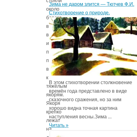
стояли
Зима не даром злится — Тютчев Ф.И.
около
Стихотворение о природе.
берега
в
воде,
их
привязывают
проволочной
верёвкой
к
В этом стихотворении столкновение
тяжёлым
времён года представ­лено в виде
якорям.
сказочного сражения, но за ним
Якоря
хорошо видна точная картина
крепко
наступления весны.Зима ...
лежат
Читать »
на