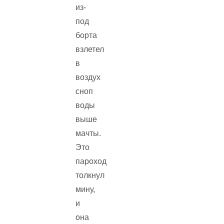
из-
под
борта
взлетел
в
воздух
сноп
воды
выше
мачты.
Это
пароход
толкнул
мину,
и
она