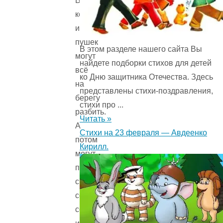
Военные
корабли
из
пушек
В этом разделе нашего сайта Вы
могут
найдете подборки стихов для детей
всё
ко Дню защитника Отечества. Здесь
на
представлены стихи-поздравления,
берегу
стихи про ...
разбить.
Читать »
А
Стихи на 23 февраля — Авдеенко
потом
Кирилл.
могут
привезти
с
собой
солдат