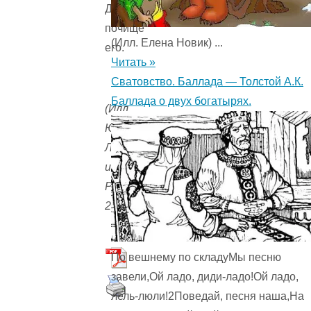
Да
почище
(Илл. Елена Новик) ...
его.
Читать »
Сватовство. Баллада — Толстой А.К.
Баллада о двух богатырях.
(Илл.
Ю.Васнецова,
Ладушки,
изд.
Росмэн,
2002)
По вешнему по складуМы песню
завели,Ой ладо, диди-ладо!Ой ладо,
лель-люли!2Поведай, песня наша,На