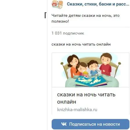
песенки
Кисонька
-