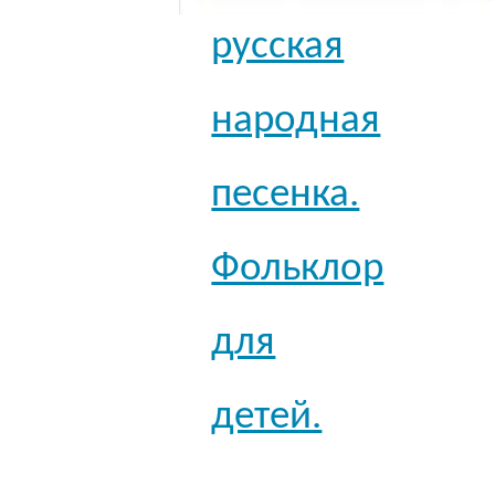
русская
народная
песенка.
Фольклор
для
детей.