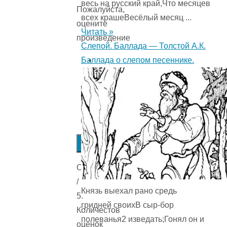
весь на русский край,Что месяцев
Пожалуйста,
всех крашеВесёлый месяц ...
оцените
Читать »
произведение
Слепой. Баллада — Толстой А.К.
Баллада о слепом песеннике.
Submit
Rating
Оценка
/
Князь выехал рано средь
5.
гридней своихВ сыр-бор
Количестов
полеванья2 изведать;Гонял он и
оценок