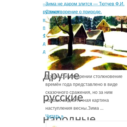
Зима не даром злится — Тютчев Ф.И.
—
Стихотворение о природе.
русская
народная
песенка.
Фольклор
для
детей.
Другие
В этом стихотворении столкновение
времён года представ­лено в виде
сказочного сражения, но за ним
русские
хорошо видна точная картина
наступления весны.Зима ...
Читать »
народные