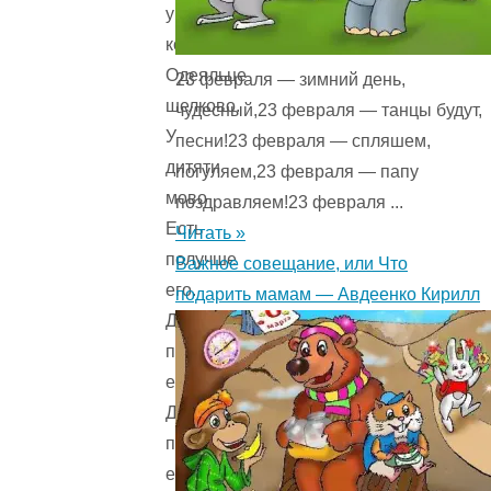
у
кота
Одеяльце
23 февраля — зимний день,
шелково.
чудесный,23 февраля — танцы будут,
У
песни!23 февраля — спляшем,
дитяти
погуляем,23 февраля — папу
мово
поздравляем!23 февраля ...
Есть
Читать »
получше
Важное совещание, или Что
его.
подарить мамам — Авдеенко Кирилл
Да
покраше
его,
Да
помягче
его,