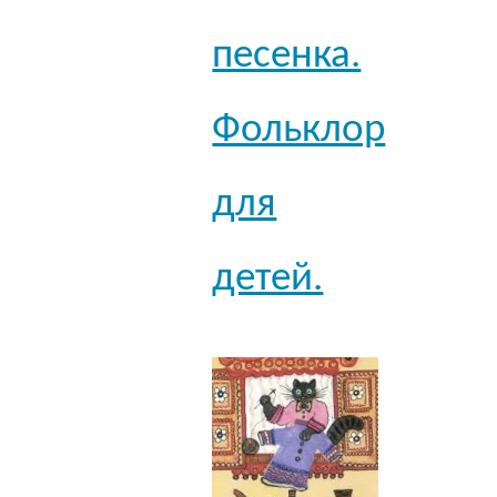
песенка.
Фольклор
для
детей.