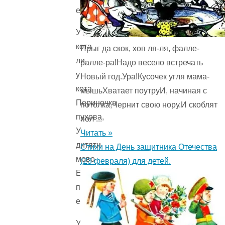
его.
У
кота
Прыг да скок, хоп ля-ля, фалле-
ли,
ралле-ра!Надо весело встречать
у
Новый год.Ура!Кусочек угля мама-
кота
мышьХватает поутруИ, начиная с
Периночка
потолка,Чернит свою нору.И скоблят
пухова,
пол ...
У
Читать »
дитяти
Стихи на День защитника Отечества
мово
(23 февраля) для детей.
Есть
помягче
его.
У