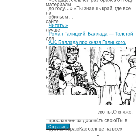
материалы
до году…» «Ты знаешь край, где все
на
обильем ...
сайте
Читать »
лучше
Роман Галицкий. Баллада — Толстой
для
А.К. Баллада про князя Галицкого.
пользователя!
Напишите
причину
низкой
оценки.
И молвит легат: «Далеко ты,О княже,
прославлен за доблесть свою!Ты в
Отправить
русском краюКак солнце на всех