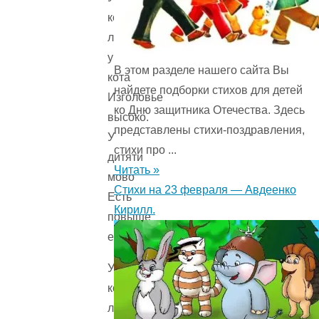
кота
ли,
у
В этом разделе нашего сайта Вы
кота
найдете подборки стихов для детей
Изголовье
ко Дню защитника Отечества. Здесь
высоко.
представлены стихи-поздравления,
У
стихи про ...
дитяти
Читать »
мово
Стихи на 23 февраля — Авдеенко
Есть
Кирилл.
повыше
его.
У
кота
ли,