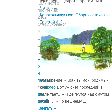
изливаешь щедроты,Врагам ты в ...
Количество
Читать »
прочтений:
Колокольчики мои. Сборник стихов —
2462
Толстой А.К.
Опубликовано:
Мишуткой
11.03.2019
11.03.2019
Кисонька
—
русская
народная
Оглавление: «Край ты мой, родимый
песенка.
край!..» «Вот уж снег последний в
Фольклор
поле тает…» «Где гнутся над омутом
для
лозы…» «По вешнему ...
детей.
Читать »
Конь