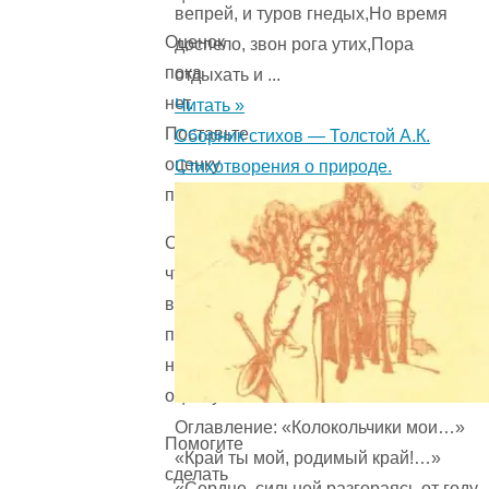
вепрей, и туров гнедых,Но время
Оценок
доспело, звон рога утих,Пора
пока
отдыхать и ...
нет.
Читать »
Поставьте
Сборник стихов — Толстой А.К.
оценку
Стихотворения о природе.
первым.
Сожалеем,
что
вы
поставили
низкую
оценку!
Оглавление: «Колокольчики мои…»
Помогите
«Край ты мой, родимый край!…»
сделать
«Сердце, сильней разгораясь от году