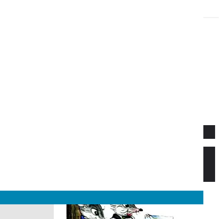
Новое
Веселый новый год — Прёйсен А.
Стихи для детей.