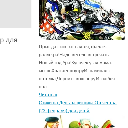
р для
Прыг да скок, хоп ля-ля, фалле-
ралле-ра!Надо весело встречать
Новый год.Ура!Кусочек угля мама-
мышьХватает поутруИ, начиная с
потолка,Чернит свою нору.И скоблят
пол ...
Читать »
Стихи на День защитника Отечества
(23 февраля) для детей.