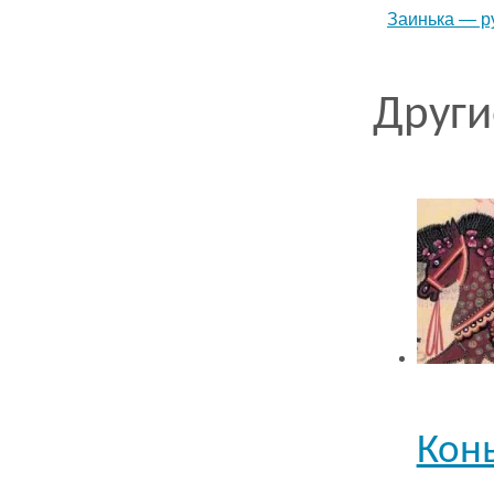
Заинька — р
Други
Конь