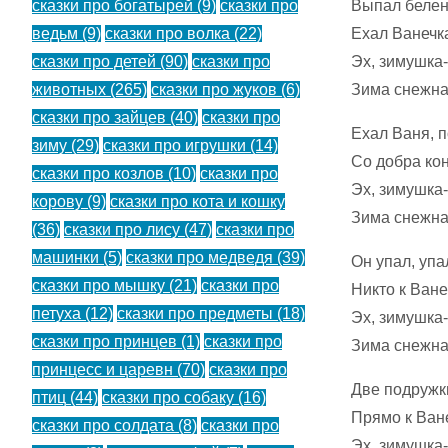
Выпал белен
сказки про богатырей
(9)
сказки про
Ехал Ванечк
ведьм
(9)
сказки про волка
(22)
Эх, зимушка-
сказки про детей
(90)
сказки про
Зима снежна
животных
(265)
сказки про жуков
(6)
сказки про зайцев
(40)
сказки про
Ехал Ваня, 
зиму
(29)
сказки про игрушки
(14)
Со добра кон
сказки про козлов
(10)
сказки про
Эх, зимушка-
корову
(9)
сказки про кота и кошку
Зима снежна
(36)
сказки про лису
(47)
сказки про
машинки
(5)
сказки про медведя
(39)
Он упал, упа
сказки про мышку
(21)
сказки про
Никто к Ване
петуха
(12)
сказки про предметы
(18)
Эх, зимушка-
сказки про принцев
(1)
сказки про
Зима снежна
принцесс и царевн
(70)
сказки про
Две подружк
птиц
(44)
сказки про собаку
(16)
Прямо к Ван
сказки про солдата
(8)
сказки про
Эх, зимушка-