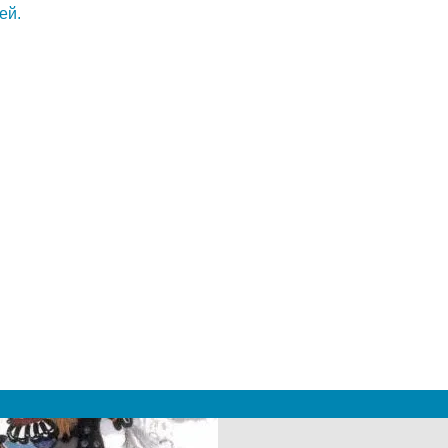
етей
Фольклор для детей
Русские народные песенки
м
|
 2019 - 2027