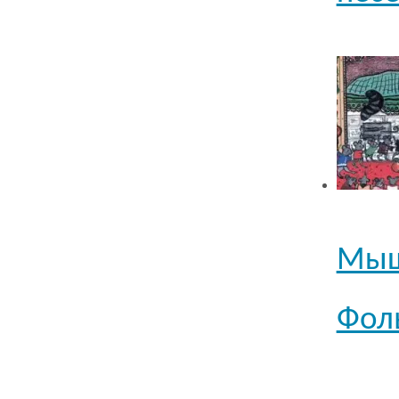
Мыши
Фоль