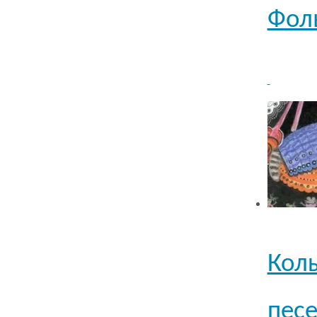
Фоль
Колы
песе