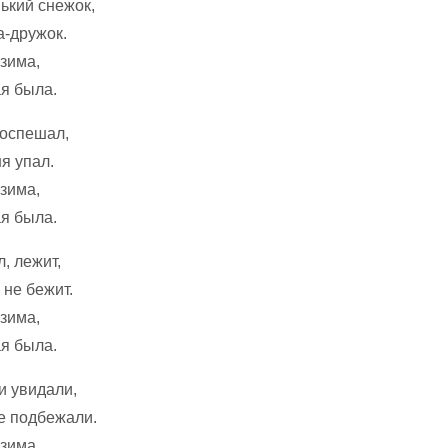
ький снежок,
а-дружок.
зима,
я была.
поспешал,
я упал.
зима,
я была.
л, лежит,
 не бежит.
зима,
я была.
и увидали,
е подбежали.
зима,