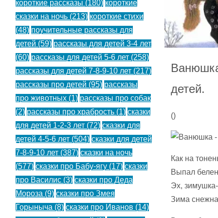
короткие рассказы
(180)
короткие
сказки на ночь
(213)
короткие стихи
(48)
поучительные рассказы для
детей
(59)
рассказы для детей 3-4 лет
(60)
рассказы для детей 5-6 лет
(258)
Ванюшка
рассказы для детей 7-8-9-10 лет
(217)
рассказы про детей
(95)
рассказы
детей.
про животных
(1)
рассказы про собак
(2)
рассказы про храбрость
(1)
сказки
(
)
для детей 1-2-3 лет
(72)
сказки для
детей 4-5-6 лет
(504)
сказки для детей
7-8-9-10 лет
(387)
сказки на ночь
Как на тонен
(577)
сказки про Бабу-ягу
(17)
сказки
Выпал белен
про Василис
(3)
сказки про Деда
Эх, зимушка-
Мороза
(9)
сказки про Змея
Зима снежна
Горыныча
(8)
сказки про Иванов
(14)