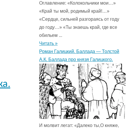
Оглавление: «Колокольчики мои…»
«Край ты мой, родимый край!…»
«Сердце, сильней разгораясь от году
до году…» «Ты знаешь край, где все
обильем ...
Читать »
Роман Галицкий. Баллада — Толстой
А.К. Баллада про князя Галицкого.
ка.
И молвит легат: «Далеко ты,О княже,