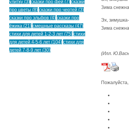
улитку
(3)
сказки про фей
(7)
сказки
Зима снежна
про цветы
(8)
сказки про чертей
(3)
сказки про эльфов
(4)
сказки про
Эх, зимушка-
ёжика
(21)
смешные рассказы
(47)
Зима снежна
стихи для детей 1-2-3 лет
(75)
стихи
для детей 4-5-6 лет
(104)
стихи для
детей 7-8-9 лет
(30)
(Илл. Ю.Васн
Пожалуйста,