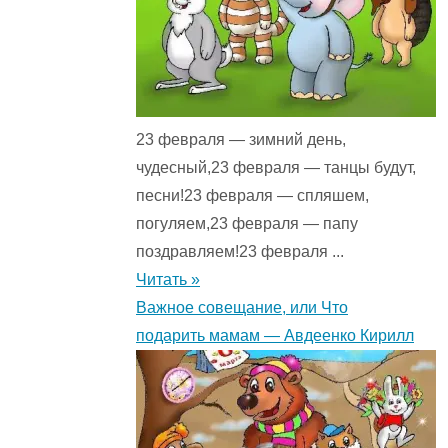
23 февраля — зимний день,
чудесный,23 февраля — танцы будут,
песни!23 февраля — спляшем,
погуляем,23 февраля — папу
поздравляем!23 февраля ...
Читать »
Важное совещание, или Что
подарить мамам — Авдеенко Кирилл