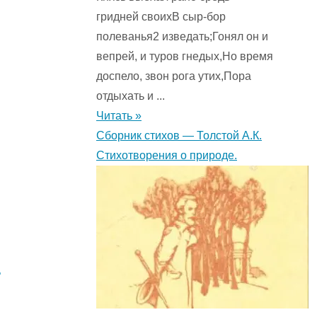
гридней своихВ сыр-бор
полеванья2 изведать;Гонял он и
вепрей, и туров гнедых,Но время
доспело, звон рога утих,Пора
отдыхать и ...
Читать »
Сборник стихов — Толстой А.К.
Стихотворения о природе.
я