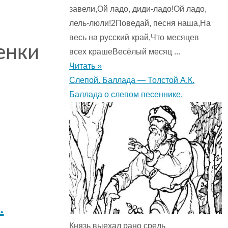
завели,Ой ладо, диди-ладо!Ой ладо,
лель-люли!2Поведай, песня наша,На
весь на русский край,Что месяцев
енки
всех крашеВесёлый месяц ...
Читать »
Слепой. Баллада — Толстой А.К.
Баллада о слепом песеннике.
.
Князь выехал рано средь