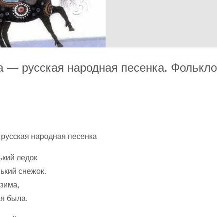
 — русская народная песенка. Фолькло
ький ледок
ький снежок.
зима,
я была.