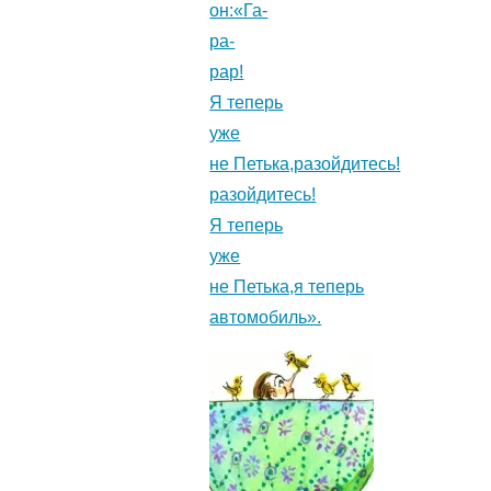
он:«Га-
ра-
рар!
Я теперь
уже
не Петька,разойдитесь!
разойдитесь!
Я теперь
уже
не Петька,я теперь
автомобиль».