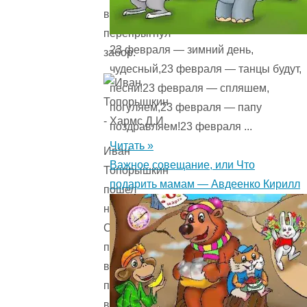
в реке
перепрыгнул
23 февраля — зимний день,
забор.
чудесный,23 февраля — танцы будут,
песни!23 февраля — спляшем,
погуляем,23 февраля — папу
поздравляем!23 февраля ...
Читать »
Иван
Важное совещание, или Что
Топорышкин
подарить мамам — Авдеенко Кирилл
пошел
на охоту,
С ним
пудель
в реке
провалился
в забор.