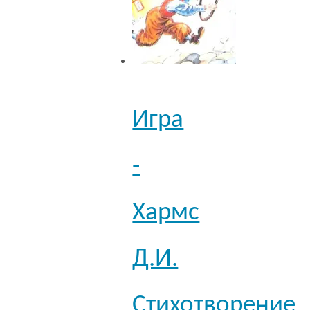
Игра
-
Хармс
Д.И.
Стихотворение