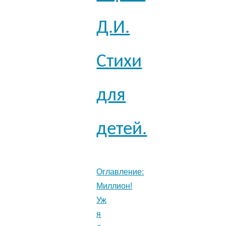
Д.И.
Стихи
для
детей.
Оглавление:
Миллион!
Уж
я