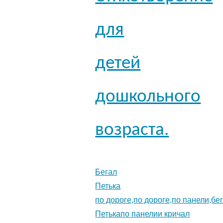
для
детей
дошкольного
возраста.
Бегал
Петька
по дороге,по дороге,по панели,бе
Петькапо панелии кричал