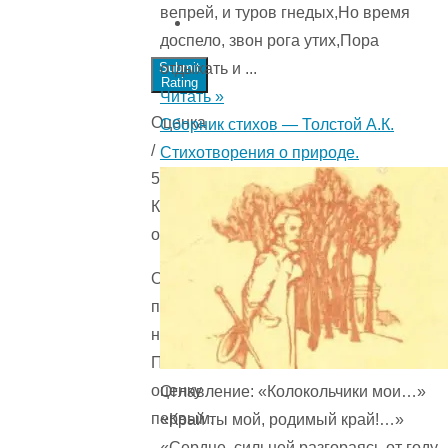
вепрей, и туров гнедых,Но время
доспело, звон рога утих,Пора
отдыхать и ...
Submit
Rating
Читать »
Оценка
Сборник стихов — Толстой А.К.
/
Стихотворения о природе.
5.
Количестов
оценок
Оценок
пока
нет.
Поставьте
оценку
Оглавление: «Колокольчики мои…»
первым.
«Край ты мой, родимый край!…»
«Сердце, сильней разгораясь от году