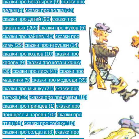
сказки про богатырей
(9)
сказки про
(
)
ведьм
(9)
сказки про волка
(22)
сказки про детей
(90)
сказки про
животных
(265)
сказки про жуков
(6)
сказки про зайцев
(40)
сказки про
зиму
(29)
сказки про игрушки
(14)
сказки про козлов
(10)
сказки про
корову
(9)
сказки про кота и кошку
(36)
сказки про лису
(47)
сказки про
машинки
(5)
сказки про медведя
(39)
сказки про мышку
(21)
сказки про
петуха
(12)
сказки про предметы
(18)
сказки про принцев
(1)
сказки про
принцесс и царевн
(70)
сказки про
птиц
(44)
сказки про собаку
(16)
сказки про солдата
(8)
сказки про