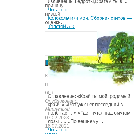
изливаешь щедроты,Врагам ты в ...
причину
Читать »
низкой
Колокольчики мои. Сборник стихов —
оценки.
Толстой А.К.
Отправить
Количество
прочтений:
666
Оглавление: «Край ты мой, родимый
Опубликовано:
край!..» «Вот уж снег последний в
Мишуткой
поле тает…» «Где гнутся над омутом
07.02.2023
лозы…» «По вешнему ...
16.07.2021
Читать »