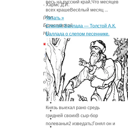
весь на русский край,Что месяцев
всех крашеВесёлый месяц ...
(Илл.
Читать »
Бугославской
Слепой. Баллада — Толстой А.К.
Н.)
Баллада о слепом песеннике.
Пожалуйста,
оцените
произведение
Князь выехал рано средь
гридней своихВ сыр-бор
полеванья2 изведать;Гонял он и