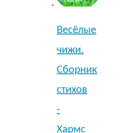
Весёлые
чижи.
Сборник
стихов
-
Хармс