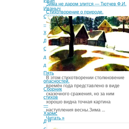
Иван
Зима не даром злится — Тютчев Ф.И.
Иваныч
Стихотворение о природе.
Самовар
—
Хармс
Д.И.
Стихотворение
для
детей.
Пять
В этом стихотворении столкновение
опасностей.
времён года представ­лено в виде
Сборник
сказочного сражения, но за ним
стихов
хорошо видна точная картина
—
наступления весны.Зима ...
Хармс
Читать »
Д.И.