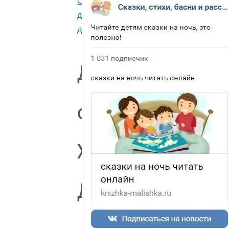
Стихи
для
детей.
Другие
стихи
Хармса
Д.И.