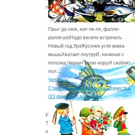
топор.
Прыг да скок, хоп ля-ля, фалле-
ралле-ра!Надо весело встречать
Новый год.Ура!Кусочек угля мама-
мышьХватает поутруИ, начиная с
потолка,Чернит свою нору.И скоблят
пол ...
Читать »
Стихи на День защитника Отечества
(23 февраля) для детей.
Иван
Топорышкин
пошел