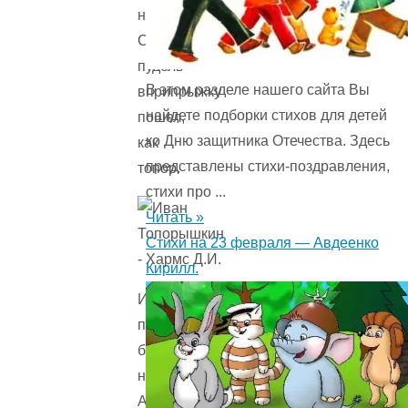
на охоту,
С ним
пудель
В этом разделе нашего сайта Вы
вприпрыжку
найдете подборки стихов для детей
пошел,
ко Дню защитника Отечества. Здесь
как
представлены стихи-поздравления,
топор.
стихи про ...
Читать »
Стихи на 23 февраля — Авдеенко
Кирилл.
Иван
повалился
бревном
на болото,
А пудель