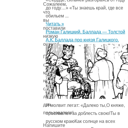
Сожалеем,
до году…» «Ты знаешь край, где все
что
обильем ...
вы
Читать »
поставили
Роман Галицкий. Баллада — Толстой
низкую
А.К. Баллада про князя Галицкого.
оценку!
Помогите
сделать
материалы
на
сайте
лучше
для
И молвит легат: «Далеко ты,О княже,
пользователя!
прославлен за доблесть свою!Ты в
русском краюКак солнце на всех
Напишите