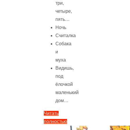
три,
четыре,
пять…
Ночь
Считалка
Собака
и
муха
Видишь,
под
ёлочкой
маленький
дом…
Читать
полностью
"Пять