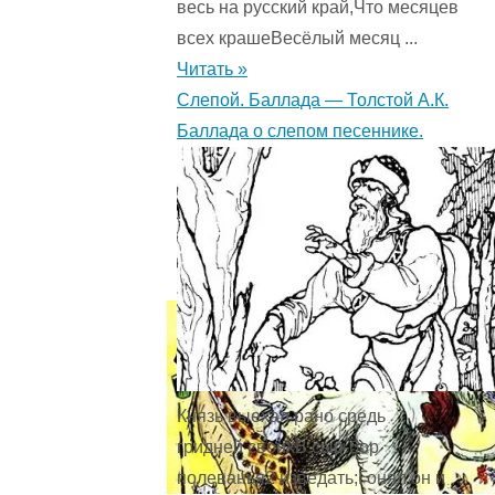
весь на русский край,Что месяцев
Сборник
всех крашеВесёлый месяц ...
стихов
Читать »
—
Слепой. Баллада — Толстой А.К.
Хармс
Баллада о слепом песеннике.
Д.И.
Стихи
для
детей.
5
(2)
"
Князь выехал рано средь
гридней своихВ сыр-бор
полеванья2 изведать;Гонял он и