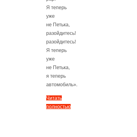
Я теперь
уже
не Петька,
разойдитесь!
разойдитесь!
Я теперь
уже
не Петька,
я теперь
автомобиль».
Читать
полностью
"Игра
—
Хармс