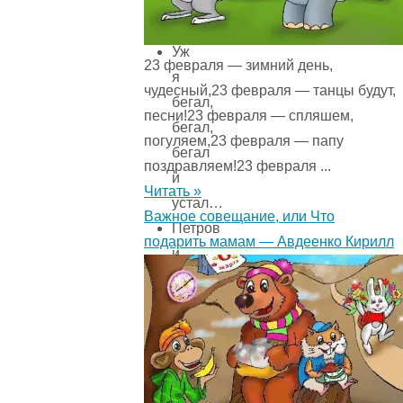
Миллион!
Уж
23 февраля — зимний день,
я
чудесный,23 февраля — танцы будут,
бегал,
песни!23 февраля — спляшем,
бегал,
погуляем,23 февраля — папу
бегал
поздравляем!23 февраля ...
и
Читать »
устал…
Важное совещание, или Что
Петров
подарить мамам — Авдеенко Кирилл
и
Комаров
Летят
по
небу
шарики