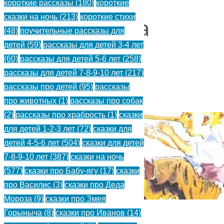
короткие рассказы
(180)
короткие
Д.И.
сказки на ночь
(213)
короткие стихи
Хармса
(48)
поучительные рассказы для
детей
(59)
рассказы для детей 3-4 лет
(60)
рассказы для детей 5-6 лет
(258)
Д.И.
рассказы для детей 7-8-9-10 лет
(217)
рассказы про детей
(95)
рассказы
про животных
(1)
рассказы про собак
(2)
рассказы про храбрость
(1)
сказки
для детей 1-2-3 лет
(72)
сказки для
детей 4-5-6 лет
(504)
сказки для детей
7-8-9-10 лет
(387)
сказки на ночь
(577)
сказки про Бабу-ягу
(17)
сказки
про Василис
(3)
сказки про Деда
Мороза
(9)
сказки про Змея
Горыныча
(8)
сказки про Иванов
(14)
Врун