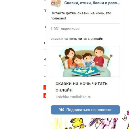
Глава
первая
Глава
вторая
Глава
третья
Глава
четвёртая
Глава
…
Читать
полностью
"Плих
и
Плюх
—