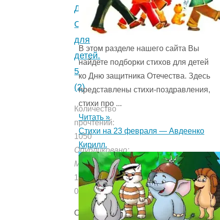
Д.И.
Стихи
для
В этом разделе нашего сайта Вы
детей.
найдете подборки стихов для детей
5
ко Дню защитника Отечества. Здесь
(2)
представлены стихи-поздравления,
стихи про ...
Количество
Читать »
прочтений:
Стихи на 23 февраля — Авдеенко
1050
Кирилл.
Опубликовано:
Мишуткой
11.02.2023
09.09.2021
Оглавление: