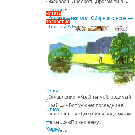
изливаешь щедроты,Врагам ты в ...
Читать »
Читать
Колокольчики мои. Сборник стихов —
полностью
Толстой А.К.
"Рассказы
в
картинках
—
Хармс
Д.И.
Стихи
для
Плих
Оглавление: «Край ты мой, родимый
детей.
и
край!..» «Вот уж снег последний в
4.1
Плюх
поле тает…» «Где гнутся над омутом
(8)
"
—
лозы…» «По вешнему ...
Хармс
Читать »