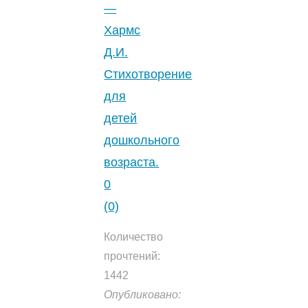
детей.
—
2.5
Хармс
(2)
"
Д.И.
Стихотворение
для
детей
дошкольного
возраста.
0
(0)
Количество
прочтений:
1442
Опубликовано: