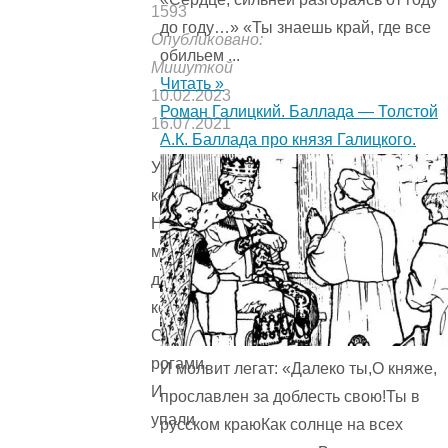
1593
до году…» «Ты знаешь край, где все
Опубликовано:
обильем ...
Мишуткой
Читать »
10.02.2023
Роман Галицкий. Баллада — Толстой
16.07.2021
А.К. Баллада про князя Галицкого.
Упрямые
козлы
На
мосту
два
козла
Стукнулись
рогами.
И молвит легат: «Далеко ты,О княже,
И
прославлен за доблесть свою!Ты в
упали
русском краюКак солнце на всех
…