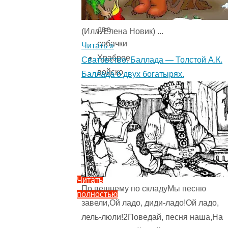
Крысаков
и
две
(Илл. Елена Новик) ...
собачки
Читать »
Храброе
Сватовство. Баллада — Толстой А.К.
войско
Баллада о двух богатырях.
Веселый
старичок
Веселые
чижи
Мальчик
Петя
Читать
По вешнему по складуМы песню
полностью
завели,Ой ладо, диди-ладо!Ой ладо,
"Весёлые
лель-люли!2Поведай, песня наша,На
чижи.