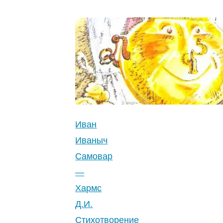
Иван
Иваныч
Самовар
—
Хармс
Д.И.
Стихотворение