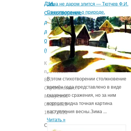
Д.И.
Зима не даром злится — Тютчев Ф.И.
Стихотворение о природе.
Стихотворение
для
детей.
0
(0)
Количество
прочтений:
В этом стихотворении столкновение
807
времён года представ­лено в виде
Опубликовано:
сказочного сражения, но за ним
Мишуткой
хорошо видна точная картина
09.02.2023
наступления весны.Зима ...
16.07.2021
Читать »
Оглавление: