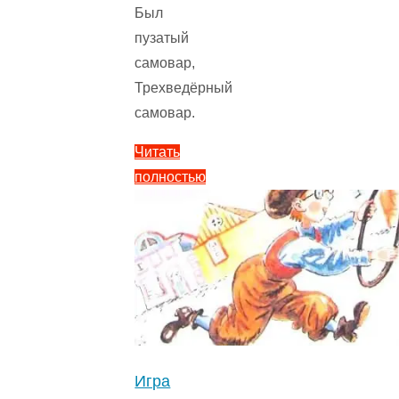
Был
пузатый
самовар,
Трехведёрный
самовар.
Читать
полностью
"Иван
Иваныч
Самовар
—
Хармс
Д.И.
Стихотворение
для
Игра