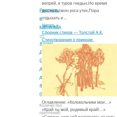
вепрей, и туров гнедых,Но время
Рассказы
доспело, звон рога утих,Пора
отдыхать и ...
в
Читать »
картинках
Сборник стихов — Толстой А.К.
—
Стихотворения о природе.
Хармс
Д.И.
Стихи
для
детей.
4.1
(8)
Оглавление: «Колокольчики мои…»
Количество
«Край ты мой, родимый край!…»
прочтений:
«Сердце, сильней разгораясь от году