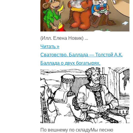
(Илл. Елена Новик) ...
Читать »
Сватовство. Баллада — Толстой А.К.
Баллада о двух богатырях.
По вешнему по складуМы песню