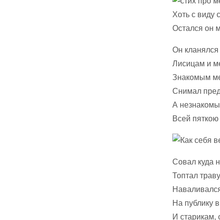
Хоть с виду 
Остался он 
Он кланялся
Лисицам и м
Знакомым ме
Снимал пред
А незнакомы
Всей пяткою 
Совал куда н
Топтал траву
Наваливалс
На публику в
И старикам,