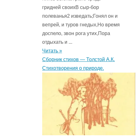
гридней своихВ сыр-бор
полеванья2 изведать;Гонял он и
вепрей, и туров гнедых,Но время
доспело, звон рога утих,Пора
отдыхать и ...
Читать »
Сборник стихов — Толстой А.К.
Стихотворения о природе.