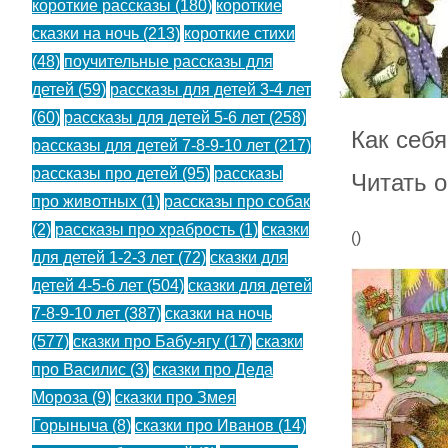
короткие рассказы
(180)
короткие
сказки на ночь
(213)
короткие стихи
(48)
поучительные рассказы для
детей
(59)
рассказы для детей 3-4 лет
(60)
рассказы для детей 5-6 лет
(258)
Как себ
рассказы для детей 7-8-9-10 лет
(217)
рассказы про детей
(95)
рассказы
Читать о
про животных
(1)
рассказы про собак
(2)
рассказы про храбрость
(1)
сказки
(
)
для детей 1-2-3 лет
(72)
сказки для
детей 4-5-6 лет
(504)
сказки для детей
7-8-9-10 лет
(387)
сказки на ночь
(577)
сказки про Бабу-ягу
(17)
сказки
про Василис
(3)
сказки про Деда
Мороза
(9)
сказки про Змея
Горыныча
(8)
сказки про Иванов
(14)