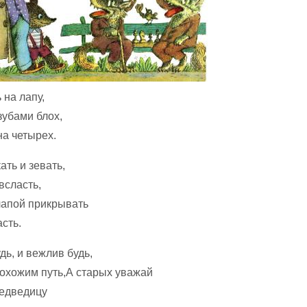
 на лапу,
зубами блох,
на четырех.
ать и зевать,
 всласть,
лапой прикрывать
сть.
ь, и вежлив будь,
рохожим путь,А старых уважай
едведицу