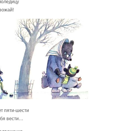
ололедицу
вожай!
ет пяти-шести
ебя вести…