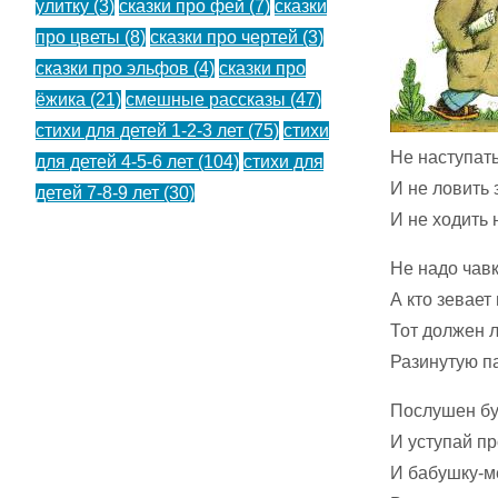
улитку
(3)
сказки про фей
(7)
сказки
про цветы
(8)
сказки про чертей
(3)
сказки про эльфов
(4)
сказки про
ёжика
(21)
смешные рассказы
(47)
стихи для детей 1-2-3 лет
(75)
стихи
Не наступать
для детей 4-5-6 лет
(104)
стихи для
И не ловить 
детей 7-8-9 лет
(30)
И не ходить 
Не надо чавк
А кто зевает
Тот должен 
Разинутую па
Послушен буд
И уступай п
И бабушку-м