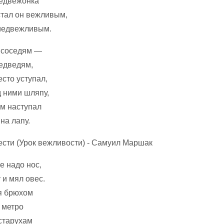
стал он вежливым,
медвежливым.
 соседям —
едведям,
сто уступал,
 ними шляпу,
м наступал
на лапу.
е надо нос,
 и мял овес.
я брюхом
 метро
 старухам