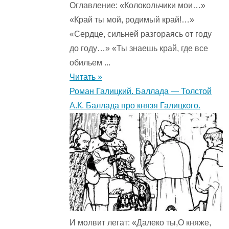
Оглавление: «Колокольчики мои…»
«Край ты мой, родимый край!…»
«Сердце, сильней разгораясь от году
до году…» «Ты знаешь край, где все
обильем ...
Читать »
Роман Галицкий. Баллада — Толстой
А.К. Баллада про князя Галицкого.
И молвит легат: «Далеко ты,О княже,