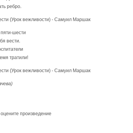
ть ребро.
 пяти-шести
ебя вести.
оспитатели
емя тратили!
ачева)
 оцените произведение