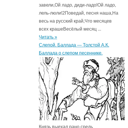
завели,Ой ладо, диди-ладо!Ой ладо,
лель-люли!2Поведай, песня наша,На
весь на русский край,Что месяцев
всех крашеВесёлый месяц ...
Читать »
Слепой. Баллада — Толстой А.К.
Баллада о слепом песеннике.
Князь выехал рано средь