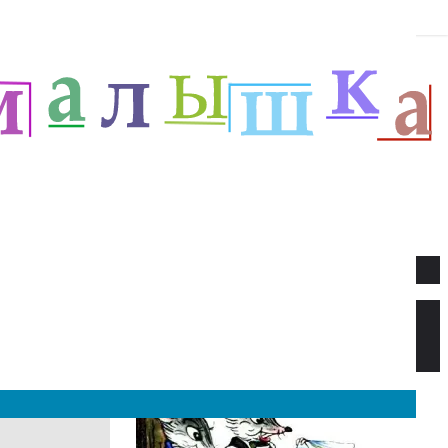
Новое
Веселый новый год — Прёйсен А.
Стихи для детей.