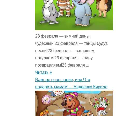
23 февраля — зимний день,
чудесный,23 февраля — танцы будут,
песни!23 февраля — спляшем,
погуляем,23 февраля — папу
поздравляем!23 февраля ...
Читать »
Важное совещание, или Что
подарить мамам — Авдеенко Кирилл