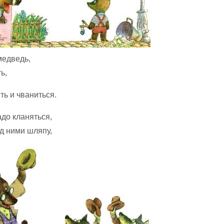
медведь,
ь,
ть и чваниться.
до кланяться,
д ними шляпу,