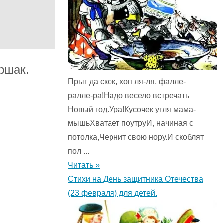
ршак.
Прыг да скок, хоп ля-ля, фалле-
ралле-ра!Надо весело встречать
Новый год.Ура!Кусочек угля мама-
мышьХватает поутруИ, начиная с
потолка,Чернит свою нору.И скоблят
пол ...
Читать »
Стихи на День защитника Отечества
(23 февраля) для детей.