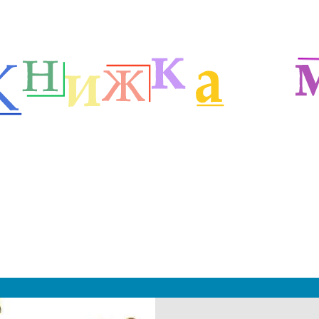
етей
Детские классики
Стихи Маршака
м
|
 2019 - 2027