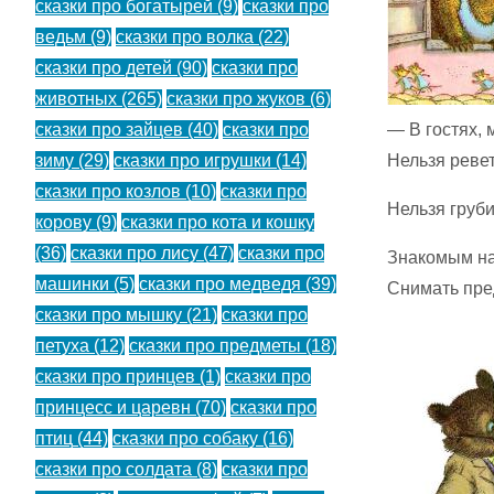
сказки про богатырей
(9)
сказки про
ведьм
(9)
сказки про волка
(22)
сказки про детей
(90)
сказки про
животных
(265)
сказки про жуков
(6)
— В гостях, 
сказки про зайцев
(40)
сказки про
Нельзя ревет
зиму
(29)
сказки про игрушки
(14)
сказки про козлов
(10)
сказки про
Нельзя груби
корову
(9)
сказки про кота и кошку
(36)
сказки про лису
(47)
сказки про
Знакомым на
машинки
(5)
сказки про медведя
(39)
Снимать пре
сказки про мышку
(21)
сказки про
петуха
(12)
сказки про предметы
(18)
сказки про принцев
(1)
сказки про
принцесс и царевн
(70)
сказки про
птиц
(44)
сказки про собаку
(16)
сказки про солдата
(8)
сказки про