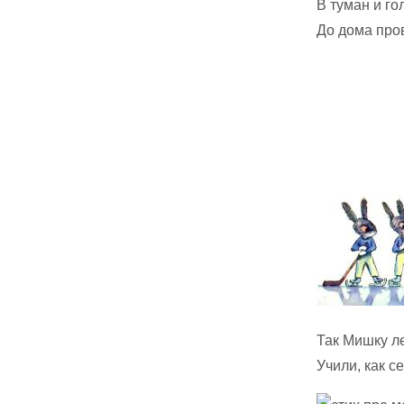
В туман и г
До дома про
Так Мишку л
Учили, как с