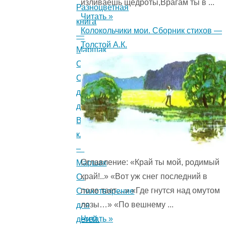
изливаешь щедроты,Врагам ты в ...
Разноцветная
Читать »
книга
Колокольчики мои. Сборник стихов —
—
Толстой А.К.
Маршак
С.
Стихотворение
для
детей.
Вакса
клякса
—
Оглавление: «Край ты мой, родимый
Маршак
край!..» «Вот уж снег последний в
С.
поле тает…» «Где гнутся над омутом
Стихотворение
лозы…» «По вешнему ...
для
Читать »
детей.