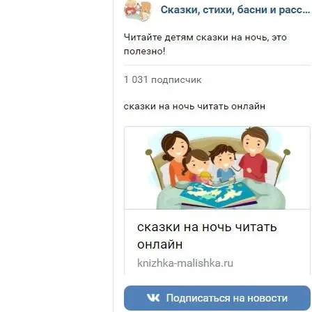
Усатый-
полосатый
-
Самуил
Маршак.
Читайть