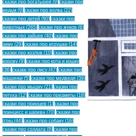
сказки про богатырей
(9)
сказки про
(
)
ведьм
(9)
сказки про волка
(22)
сказки про детей
(90)
сказки про
животных
(265)
сказки про жуков
(6)
сказки про зайцев
(40)
сказки про
зиму
(29)
сказки про игрушки
(14)
сказки про козлов
(10)
сказки про
корову
(9)
сказки про кота и кошку
(36)
сказки про лису
(47)
сказки про
машинки
(5)
сказки про медведя
(39)
сказки про мышку
(21)
сказки про
петуха
(12)
сказки про предметы
(18)
сказки про принцев
(1)
сказки про
принцесс и царевн
(70)
сказки про
птиц
(44)
сказки про собаку
(16)
сказки про солдата
(8)
сказки про