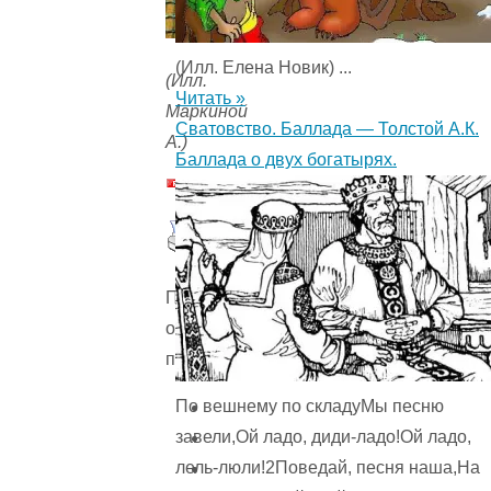
(Илл. Елена Новик) ...
(Илл.
Читать »
Маркиной
Сватовство. Баллада — Толстой А.К.
А.)
Баллада о двух богатырях.
Пожалуйста,
оцените
произведение
По вешнему по складуМы песню
завели,Ой ладо, диди-ладо!Ой ладо,
лель-люли!2Поведай, песня наша,На