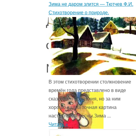
Зима не даром злится — Тютчев Ф.И.
Стихотворение о природе.
Другие
стихи
Маршака
В этом стихотворении столкновение
времён года представ­лено в виде
сказочного сражения, но за ним
хорошо видна точная картина
наступления весны.Зима ...
Читать »