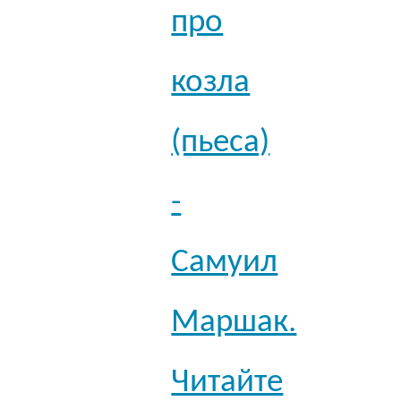
про
козла
(пьеса)
-
Самуил
Маршак.
Читайте