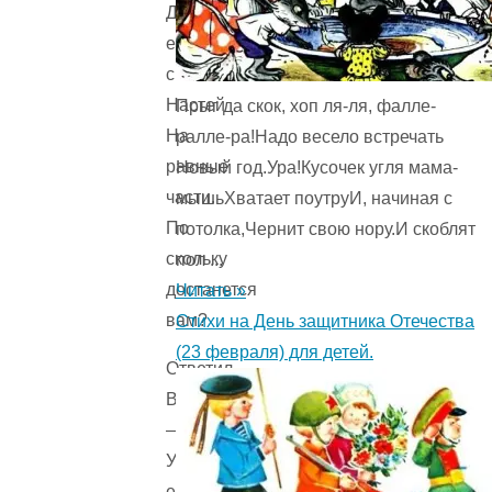
Дели
его
с
Настей
Прыг да скок, хоп ля-ля, фалле-
На
ралле-ра!Надо весело встречать
равные
Новый год.Ура!Кусочек угля мама-
части.
мышьХватает поутруИ, начиная с
По
потолка,Чернит свою нору.И скоблят
скольку
пол ...
достанется
Читать »
вам?
Стихи на День защитника Отечества
(23 февраля) для детей.
Ответил
Василий:
—
Уж
если