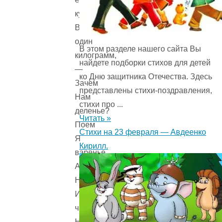
купили
Варенья
один
В этом разделе нашего сайта Вы
килограмм,
найдете подборки стихов для детей
—
ко Дню защитника Отечества. Здесь
Зачем
представлены стихи-поздравления,
Нам
стихи про ...
деленье?
Читать »
Поем
Стихи на 23 февраля — Авдеенко
Я
Кирилл.
варенье,
А
Насте
И
части
Не