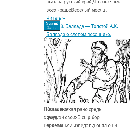
весь на русский край,Что месяцев
всех крашеВесёлый месяц ...
Читать »
Submit
Слепой. Баллада — Толстой А.К.
Rating
Баллада о слепом песеннике.
Оценка
/
5.
Количестов
оценок
Оценок
пока
нет.
Поставьте
Князь выехал рано средь
оценку
гридней своихВ сыр-бор
первым.
полеванья2 изведать;Гонял он и