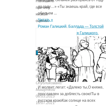
Напишите
до году…» «Ты знаешь край, где все
причину
обильем ...
низкой
Читать »
оценки.
Роман Галицкий. Баллада — Толстой
А.К. Баллада про князя Галицкого.
Отправить
Количество
прочтений:
811
Опубликовано:
И молвит легат: «Далеко ты,О княже,
Мишуткой
прославлен за доблесть свою!Ты в
06.03.2023
русском краюКак солнце на всех
16.07.2021