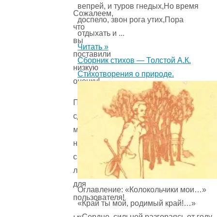
вепрей, и туров гнедых,Но время
Сожалеем,
доспело, звон рога утих,Пора
что
отдыхать и ...
вы
Читать »
поставили
Сборник стихов — Толстой А.К.
низкую
Стихотворения о природе.
оценку!
Помогите
сделать
материалы
на
сайте
лучше
для
Оглавление: «Колокольчики мои…»
пользователя!
«Край ты мой, родимый край!…»
«Сердце, сильней разгораясь от году