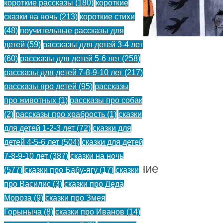
короткие рассказы
(180)
короткие
сказки на ночь
(213)
короткие стихи
(48)
поучительные рассказы для
детей
(59)
рассказы для детей 3-4 лет
(60)
рассказы для детей 5-6 лет
(258)
Умный
рассказы для детей 7-8-9-10 лет
(217)
Вася
рассказы про детей
(95)
рассказы
про животных
(1)
рассказы про собак
—
(2)
рассказы про храбрость
(1)
сказки
Маршак
для детей 1-2-3 лет
(72)
сказки для
детей 4-5-6 лет
(504)
сказки для детей
С.
7-8-9-10 лет
(387)
сказки на ночь
Стихотворение
(577)
сказки про Бабу-ягу
(17)
сказки
про Василис
(3)
сказки про Деда
для
Мороза
(9)
сказки про Змея
детей.
Горыныча
(8)
сказки про Иванов
(14)