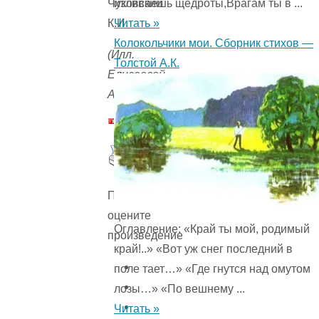
изливаешь щедроты,Врагам ты в ...
Читать »
Колокольчики мои. Сборник стихов —
(Илл.
Толстой А.К.
Елисеевой
А.)
Пожалуйста,
оцените
Оглавление: «Край ты мой, родимый
произведение
край!..» «Вот уж снег последний в
поле тает…» «Где гнутся над омутом
лозы…» «По вешнему ...
Читать »