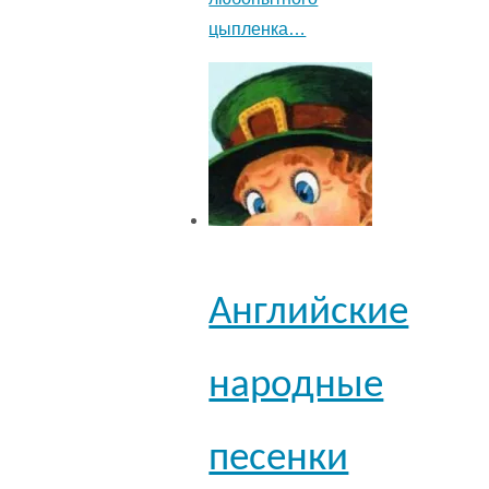
цыпленка…
Английские
народные
песенки