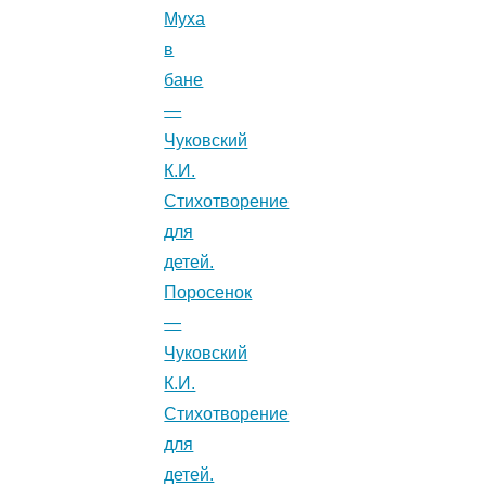
Муха
в
бане
—
Чуковский
К.И.
Стихотворение
для
детей.
Поросенок
—
Чуковский
К.И.
Стихотворение
для
детей.