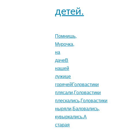
детей.
Помнишь,
Мурочка,
на
дачеВ
нашей
лужице
горячейГоловастики
плясали,Головастики
плескались,Головастики
ныряли,Баловались,
кувыркались.А
старая