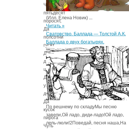
Что
пятьдесят
(Илл. Елена Новик) ...
поросят,
Читать »
Да
Сватовство. Баллада — Толстой А.К.
полсотни
Баллада о двух богатырях.
гусят,
Да
десяток
цыпляток,
Да
утяток
десяток,
Да
По вешнему по складуМы песню
кусок
завели,Ой ладо, диди-ладо!Ой ладо,
пирога
лель-люли!2Поведай, песня наша,На
Чуть