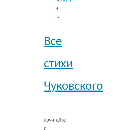
и
...
Все
стихи
Чуковского
-
почитайте
и