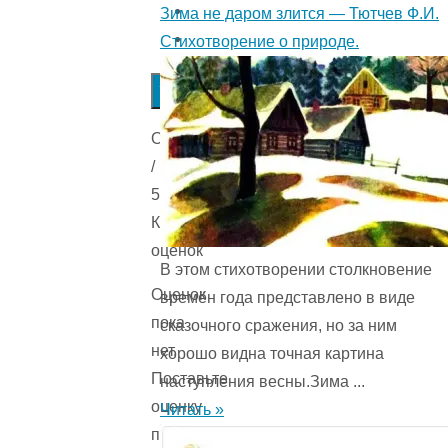
Зима не даром злится — Тютчев Ф.И.
Стихотворение о природе.
Submit
Rating
Оценка
/
5.
Количестов
оценок
В этом стихотворении столкновение
Оценок
времён года представ­лено в виде
пока
сказочного сражения, но за ним
нет.
хорошо видна точная картина
Поставьте
наступления весны.Зима ...
оценку
Читать »
первым.