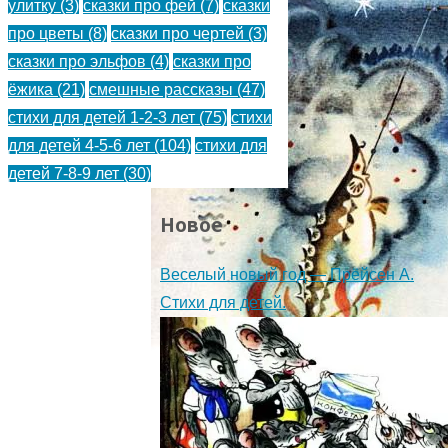
улитку
(3)
сказки про фей
(7)
сказки
про цветы
(8)
сказки про чертей
(3)
сказки про эльфов
(4)
сказки про
ёжика
(21)
смешные рассказы
(47)
стихи для детей 1-2-3 лет
(75)
стихи
для детей 4-5-6 лет
(104)
стихи для
детей 7-8-9 лет
(30)
Новое
Веселый новый год — Прёйсен А.
Стихи для детей.