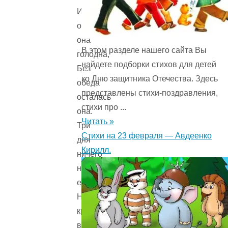
И
осталась
она
В этом разделе нашего сайта Вы
голодна,
найдете подборки стихов для детей
Без
ко Дню защитника Отечества. Здесь
обеда
представлены стихи-поздравления,
осталась
стихи про ...
она.
Читать »
Три
Стихи на 23 февраля — Авдеенко
дня
Кирилл.
ничего
не
ела,
Ни
крошки
во