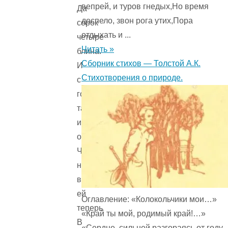
вепрей, и туров гнедых,Но время
Да
доспело, звон рога утих,Пора
сорок
отдыхать и ...
четыре
Читать »
блина.
Сборник стихов — Толстой А.К.
И
Стихотворения о природе.
с
голоду
так
исхудала
она,
Что
не
войти
ей
Оглавление: «Колокольчики мои…»
теперь
«Край ты мой, родимый край!…»
В
«Сердце, сильней разгораясь от году