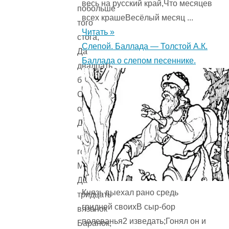
весь на русский край,Что месяцев
побольше
всех крашеВесёлый месяц ...
того
Читать »
стога,
Слепой. Баллада — Толстой А.К.
Да
Баллада о слепом песеннике.
двадцать
бочонков
Солёных
опёнков,
Да
четыре
горшка
Молока,
Да
Князь выехал рано средь
тридцать
гридней своихВ сыр-бор
вязанок
полеванья2 изведать;Гонял он и
Баранок,