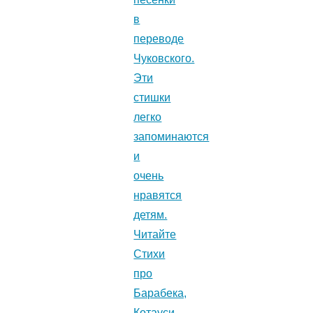
в
переводе
Чуковского.
Эти
стишки
легко
запоминаются
и
очень
нравятся
детям.
Читайте
Стихи
про
Барабека,
Котауси