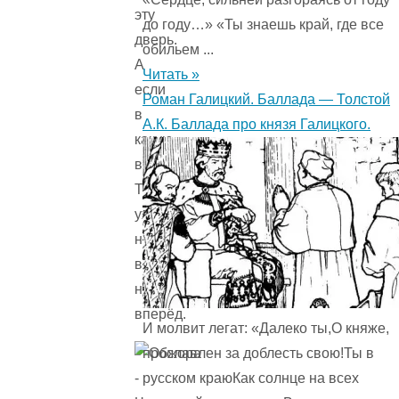
эту
до году…» «Ты знаешь край, где все
дверь.
обильем ...
А
Читать »
если
Роман Галицкий. Баллада — Толстой
в
А.К. Баллада про князя Галицкого.
какую
войдёт,
Так
уж
ни
взад,
ни
вперёд.
И молвит легат: «Далеко ты,О княже,
прославлен за доблесть свою!Ты в
русском краюКак солнце на всех