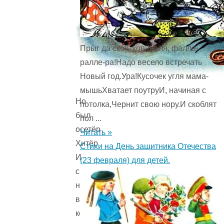
Прыг да скок, хоп ля-ля, фалле-
ралле-ра!Надо весело встречать
Новый год.Ура!Кусочек угля мама-
мышьХватает поутруИ, начиная с
Но
потолка,Чернит свою нору.И скоблят
был
пол ...
осетёр
Читать »
Хитёр
Стихи на День защитника Отечества
И
(23 февраля) для детей.
снова
нырнул
в
костёр.