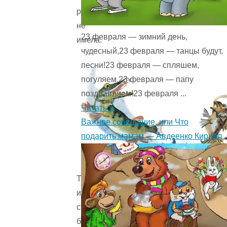
рту
не
23 февраля — зимний день,
имела.
чудесный,23 февраля — танцы будут,
песни!23 февраля — спляшем,
погуляем,23 февраля — папу
поздравляем!23 февраля ...
Читать »
Важное совещание, или Что
подарить мамам — Авдеенко Кирилл
Только
и
съела,
бедняга,