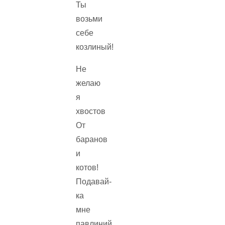
Ты
возьми
себе
козлиный!
Не
желаю
я
хвостов
От
баранов
и
котов!
Подавай-
ка
мне
павлиний,