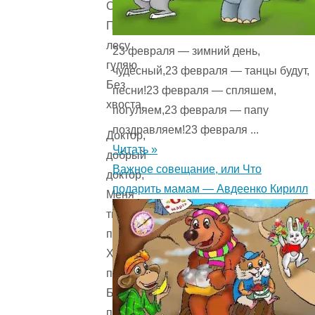
Сирота,
По
лесу
23 февраля — зимний день,
гуляю
чудесный,23 февраля — танцы будут,
Без
песни!23 февраля — спляшем,
хвоста.
погуляем,23 февраля — папу
поздравляем!23 февраля ...
Доктор,
Читать »
добрый
Важное совещание, или Что
доктор,
подарить мамам — Авдеенко Кирилл
Меня
ты
пожалей,
Хвостик
поскорее
Бедному
пришей!