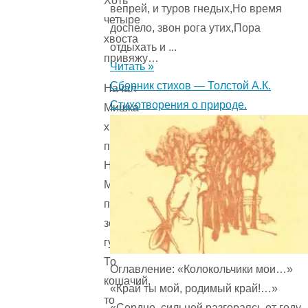
Хоть
вепрей, и туров гнедых,Но время
четыре
доспело, звон рога утих,Пора
хвоста
отдыхать и ...
привяжу…
Читать »
Сборник стихов — Толстой А.К.
Начал
Стихотворения о природе.
Мишка
хвосты
примерять,
Начал
Мишка
перед
зеркалом
гулять:
То
Оглавление: «Колокольчики мои…»
кошачий,
«Край ты мой, родимый край!…»
то
«Сердце, сильней разгораясь от году