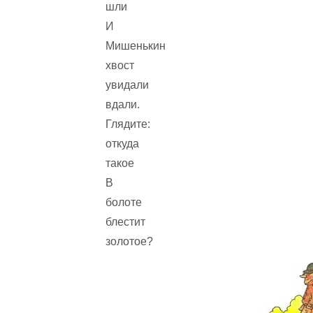
шли
И
Мишенькин
хвост
увидали
вдали.
Глядите:
откуда
такое
В
болоте
блестит
золотое?