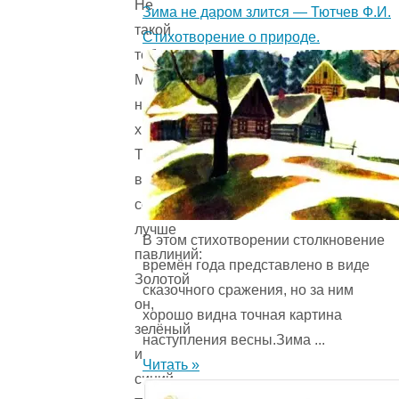
Не
Зима не даром злится — Тютчев Ф.И.
такой
Стихотворение о природе.
тебе,
Мишенька,
надобен
хвост!
Ты
возьми
себе
лучше
В этом стихотворении столкновение
павлиний:
времён года представ­лено в виде
Золотой
сказочного сражения, но за ним
он,
хорошо видна точная картина
зелёный
наступления весны.Зима ...
и
Читать »
синий.