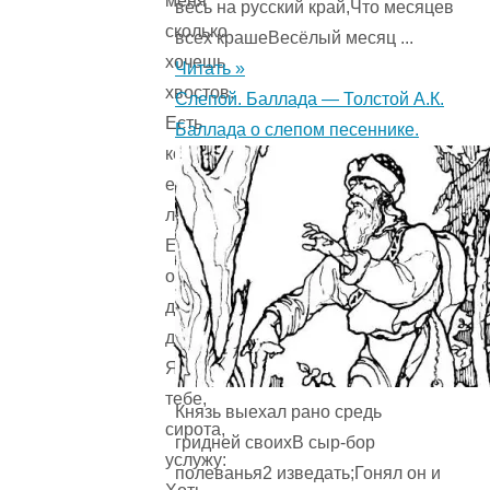
меня
весь на русский край,Что месяцев
сколько
всех крашеВесёлый месяц ...
хочешь
Читать »
хвостов.
Слепой. Баллада — Толстой А.К.
Есть
Баллада о слепом песеннике.
козлиные,
есть
лошадиные,
Есть
ослиные,
длинные-
длинные.
Я
тебе,
Князь выехал рано средь
сирота,
гридней своихВ сыр-бор
услужу:
полеванья2 изведать;Гонял он и