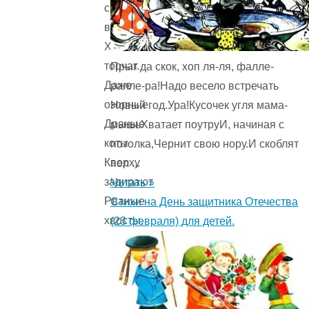
спиной
весёлые
Хвостики
торчат.
Прыг да скок, хоп ля-ля, фалле-
Даже
ралле-ра!Надо весело встречать
озорные
Новый год.Ура!Кусочек угля мама-
Драные
мышьХватает поутруИ, начиная с
коты
потолка,Чернит свою нору.И скоблят
Кверху
пол ...
задирают
Читать »
Рваные
Стихи на День защитника Отечества
хвосты.
(23 февраля) для детей.