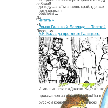
собачий
до году…» «Ты знаешь край, где все
прикладывает
обильем ...
Да
Читать »
на
Роман Галицкий. Баллада — Толстой
Лисоньку
А.К. Баллада про князя Галицкого.
сбоку
поглядывает.
И молвит легат: «Далеко ты,О княже,
прославлен за доблесть свою!Ты в
русском краюКак солнце на всех