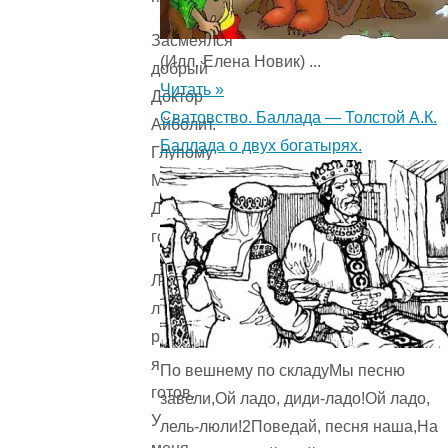
Засмеялся
(Илл. Елена Новик) ...
добрый
Читать »
Доктор
Сватовство. Баллада — Толстой А.К.
Айболит.
Баллада о двух богатырях.
Глупому
Медведю
Доктор
говорит:
Ладно,
ладно,
родной,
я
По вешнему по складуМы песню
готов.
завели,Ой ладо, диди-ладо!Ой ладо,
У
лель-люли!2Поведай, песня наша,На