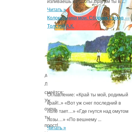
изливаешь щедроты,Врагам ты в ...
Читать »
Колокольчики мои. Сборник стихов —
Толстой А.К.
А
Лисица
смеётся:
Оглавление: «Край ты мой, родимый
Уж
край!..» «Вот уж снег последний в
очень
поле тает…» «Где гнутся над омутом
ты
лозы…» «По вешнему ...
прост!
Читать »