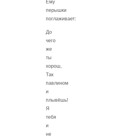
Ему
перышки
поглаживает:
До
чего
же
ты
хорош,
Так
павлином
и
плывёшь!
Я
тебя
и
не