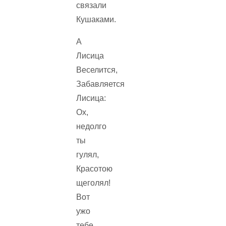
связали
Кушаками.
А
Лисица
Веселится,
Забавляется
Лисица:
Ох,
недолго
ты
гулял,
Красотою
щеголял!
Вот
ужо
тебе,