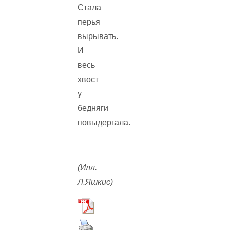
Стала
перья
вырывать.
И
весь
хвост
у
бедняги
повыдергала.
(Илл.
Л.Яшкис)