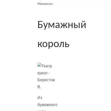
никакой!
Бумажный
король
Из
бумажного