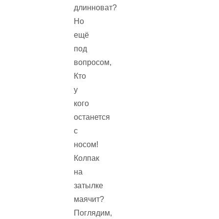
длинноват?
Но
ещё
под
вопросом,
Кто
у
кого
останется
с
носом!
Колпак
на
затылке
маячит?
Поглядим,