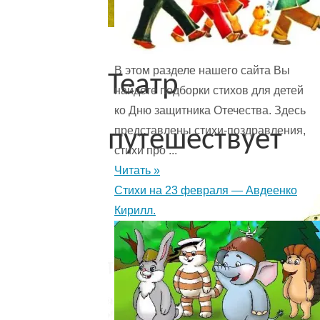
В этом разделе нашего сайта Вы
Театр
найдете подборки стихов для детей
ко Дню защитника Отечества. Здесь
представлены стихи-поздравления,
путешествует
стихи про ...
Читать »
Стихи на 23 февраля — Авдеенко
Кирилл.