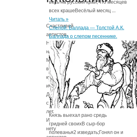
весь на русский край,Что месяцев
всех крашеВесёлый месяц ...
Читать »
Счастливей
Слепой. Баллада — Толстой А.К.
артистов,
Баллада о слепом песеннике.
Наверное,
нет:
Мы
в
куклы
играем
До
старости
лет.
Князь выехал рано средь
И
гридней своихВ сыр-бор
нету
полеванья2 изведать;Гонял он и