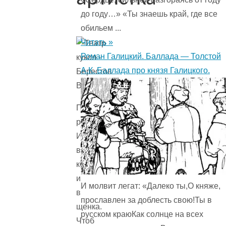
до году…» «Ты знаешь край, где все
обильем ...
Читать »
Роман Галицкий. Баллада — Толстой
А.К. Баллада про князя Галицкого.
Превращается
рука
И
в
котёнка,
и
И молвит легат: «Далеко ты,О княже,
в
прославлен за доблесть свою!Ты в
щенка.
русском краюКак солнце на всех
Чтоб