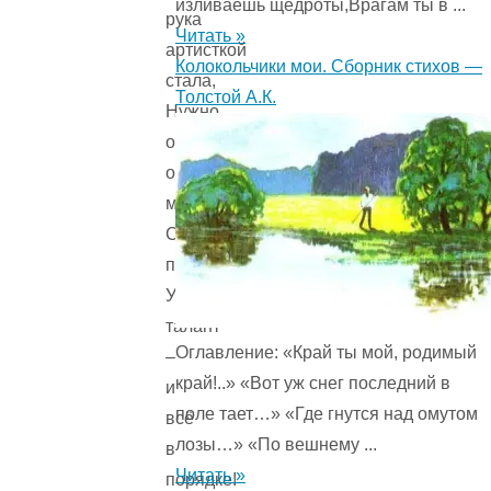
изливаешь щедроты,Врагам ты в ...
рука
Читать »
артисткой
Колокольчики мои. Сборник стихов —
стала,
Толстой А.К.
Нужно
очень-
очень
мало:
Специальные
перчатки,
Ум,
талант
Оглавление: «Край ты мой, родимый
–
край!..» «Вот уж снег последний в
и
поле тает…» «Где гнутся над омутом
всё
лозы…» «По вешнему ...
в
Читать »
порядке!