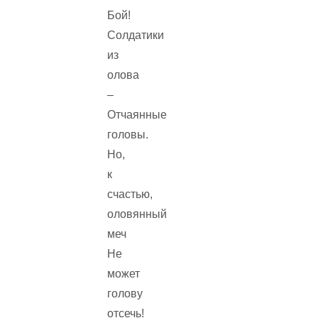
Бой!
Солдатики
из
олова
–
Отчаянные
головы.
Но,
к
счастью,
оловянный
меч
Не
может
голову
отсечь!