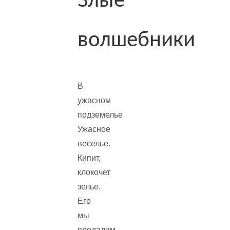
Злые
волшебники
В
ужасном
подземелье
Ужасное
веселье.
Кипит,
клокочет
зелье.
Его
мы
продадим.