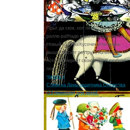
Прыг да скок, хоп ля-ля, фалле-
ралле-ра!Надо весело встречать
Новый год.Ура!Кусочек угля мама-
мышьХватает поутруИ, начиная с
потолка,Чернит свою нору.И скоблят
пол ...
Читать »
Стихи на День защитника Отечества
(23 февраля) для детей.