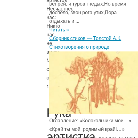
артистов
вепрей, и туров гнедых,Но время
Несчастнее
доспело, звон рога утих,Пора
нас:
отдыхать и ...
Никто
Читать »
нас
Сборник стихов — Толстой А.К.
не
Стихотворения о природе.
видит,
Мы
скрыты
от
глаз.
Рука-
Оглавление: «Колокольчики мои…»
«Край ты мой, родимый край!…»
артистка
«Сердце, сильней разгораясь от году