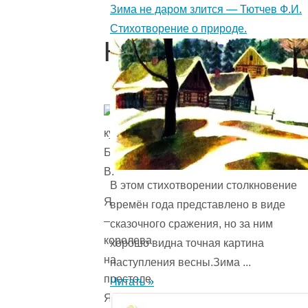
Зима не даром злится — Тютчев Ф.И.
Стихотворение о природе.
Королева
В этом стихотворении столкновение
Я
времён года представ­лено в виде
–
сказочного сражения, но за ним
королева
хорошо видна точная картина
на
наступления весны.Зима ...
престоле.
Читать »
Я