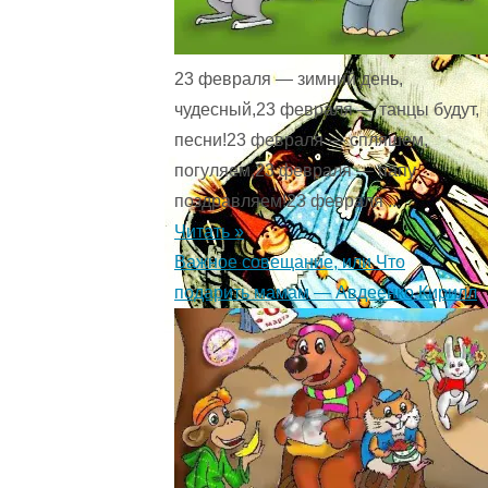
23 февраля — зимний день,
чудесный,23 февраля — танцы будут,
песни!23 февраля — спляшем,
погуляем,23 февраля — папу
поздравляем!23 февраля ...
Читать »
Важное совещание, или Что
подарить мамам — Авдеенко Кирилл