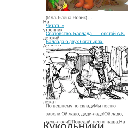
(Илл. Елена Новик) ...
На
Читать »
утренник
Сватовство. Баллада — Толстой А.К.
детский
Баллада о двух богатырях.
Артисты
спешат.
У
них
в
чемоданах
Артисты
лежат.
По вешнему по складуМы песню
завели,Ой ладо, диди-ладо!Ой ладо,
лель-люли!2Поведай, песня наша,На
Кукольники