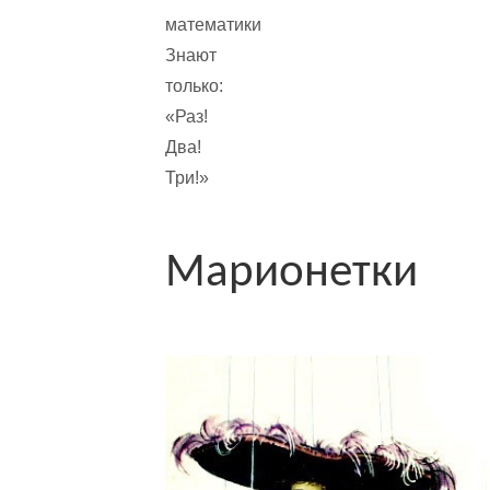
математики
Знают
только:
«Раз!
Два!
Три!»
Марионетки