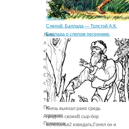
весь на русский край,Что месяцев
всех крашеВесёлый месяц ...
Читать »
Слепой. Баллада — Толстой А.К.
Баллада о слепом песеннике.
Лето,
лето
к
нам
пришло!
Стало
сухо
и
тепло.
По
Князь выехал рано средь
дорожке
гридней своихВ сыр-бор
Прямиком
полеванья2 изведать;Гонял он и