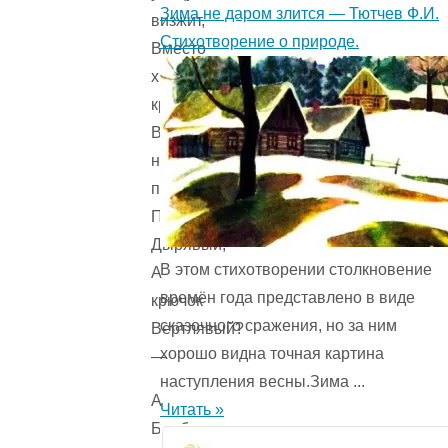
Зима не даром злится — Тютчев Ф.И.
визжит,
Стихотворение о природе.
Вместо
хвостика
крючок,
Вместо
носа
пятачок,
Пятачок
Дырявый,
В этом стихотворении столкновение
А
времён года представ­лено в виде
крючок
сказочного сражения, но за ним
Вертлявый?
хорошо видна точная картина
—
наступления весны.Зима ...
А
Читать »
Барбос,