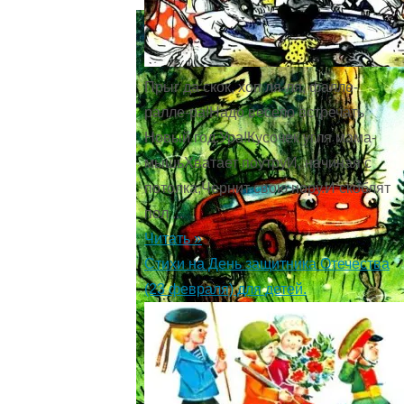
Прыг да скок, хоп ля-ля, фалле-
ралле-ра!Надо весело встречать
Новый год.Ура!Кусочек угля мама-
мышьХватает поутруИ, начиная с
потолка,Чернит свою нору.И скоблят
пол ...
Читать »
Стихи на День защитника Отечества
(23 февраля) для детей.