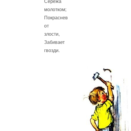
Серёжа
молотком;
Покраснев
от
злости,
Забивает
гвозди.