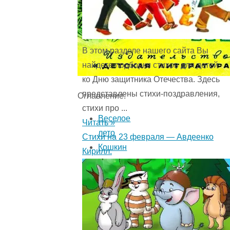
В этом разделе нашего сайта Вы
найдете подборки стихов для детей
ко Дню защитника Отечества. Здесь
представлены стихи-поздравления,
Оглавление:
стихи про ...
Веселое
Читать »
лето
Стихи на 23 февраля — Авдеенко
Кошкин
Кирилл.
щенок
Серёжа
и
гвозди
Картинки