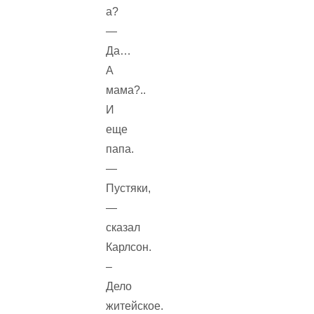
а?
—
Да…
А
мама?..
И
еще
папа.
—
Пустяки,
—
сказал
Карлсон.
–
Дело
житейское.