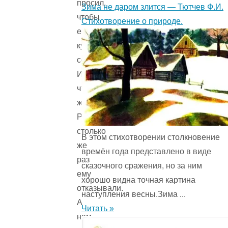
просил,
Зима не даром злится — Тютчев Ф.И.
чтобы
Стихотворение о природе.
ему
купили
собаку!
И
что
же?
Ровно
столько
В этом стихотворении столкновение
же
времён года представ­лено в виде
раз
сказочного сражения, но за ним
ему
хорошо видна точная картина
отказывали.
наступления весны.Зима ...
А
Читать »
нам