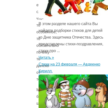
если
случится
что-
В этом разделе нашего сайта Вы
то
найдете подборки стихов для детей
особенное,
ко Дню защитника Отечества. Здесь
то
представлены стихи-поздравления,
обязательно
стихи про ...
почему-
Читать »
то
Стихи на 23 февраля — Авдеенко
далеко
Кирилл.
от
тебя…
Малыш
был
шведом,