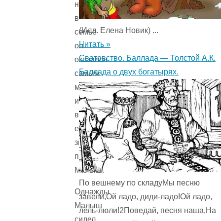
но
в
(Илл. Елена Новик) ...
семье
Читать »
он
Сватовство. Баллада — Толстой А.К.
оказался
Баллада о двух богатырях.
самым
младшим,
и
все
его
звали
просто
Малыш.
По вешнему по складуМы песню
Однажды
завели,Ой ладо, диди-ладо!Ой ладо,
Малыш
лель-люли!2Поведай, песня наша,На
сидел