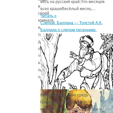
весь на русский край,Что месяцев
в
всех крашеВесёлый месяц ...
своей
Читать »
комнате
Слепой. Баллада — Толстой А.К.
и
Баллада о слепом песеннике.
грустно
думал
о
том,
какой
он
одинокий.
Князь выехал рано средь
гридней своихВ сыр-бор
полеванья2 изведать;Гонял он и