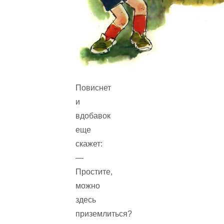
Повиснет
и
вдобавок
еще
скажет:
—
Простите,
можно
здесь
приземлиться?