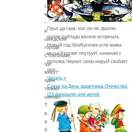
с
вами
–
Прыг да скок, хоп ля-ля, фалле-
в
ралле-ра!Надо весело встречать
шведском
Новый год.Ура!Кусочек угля мама-
городе
мышьХватает поутруИ, начиная с
Стокгольме,
потолка,Чернит свою нору.И скоблят
где
пол ...
живут
Читать »
одни
Стихи на День защитника Отечества
только
(23 февраля) для детей.
шведы.
Так
ведь
всегда
бывает: