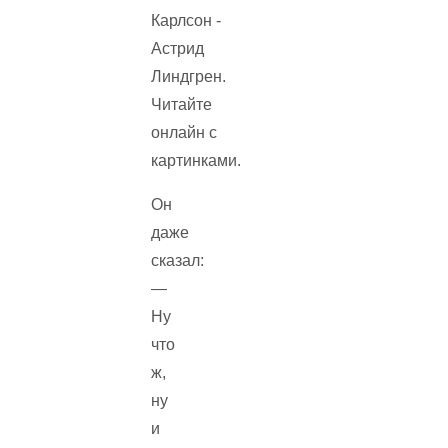
Он
даже
сказал:
—
Ну
что
ж,
ну
и