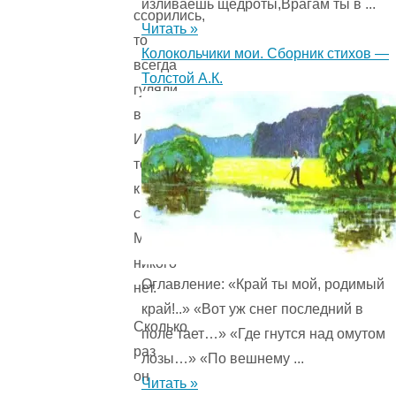
изливаешь щедроты,Врагам ты в ...
ссорились,
Читать »
то
Колокольчики мои. Сборник стихов —
всегда
Толстой А.К.
гуляли
вместе.
И
только
к
самого
Малыша
никого
Оглавление: «Край ты мой, родимый
нет.
край!..» «Вот уж снег последний в
Сколько
поле тает…» «Где гнутся над омутом
раз
лозы…» «По вешнему ...
он
Читать »