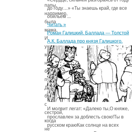
папы,
до году…» «Ты знаешь край, где все
например,
обильем ...
была
Читать »
мама.
Роман Галицкий. Баллада — Толстой
И
А.К. Баллада про князя Галицкого.
у
мамы,
например,
был
папа.
Даже
брат
с
И молвит легат: «Далеко ты,О княже,
сестрой,
прославлен за доблесть свою!Ты в
когда
русском краюКак солнце на всех
не