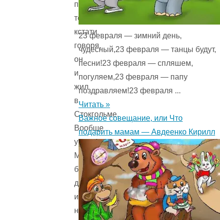
поэтому-
то,
кстати
23 февраля — зимний день,
говоря,
чудесный,23 февраля — танцы будут,
он
песни!23 февраля — спляшем,
и
погуляем,23 февраля — папу
жил
поздравляем!23 февраля ...
в
Читать »
Стокгольме.
Важное совещание, или Что
Вообще
подарить мамам — Авдеенко Кирилл
у
Малыша
было
другое
имя,
настоящее,