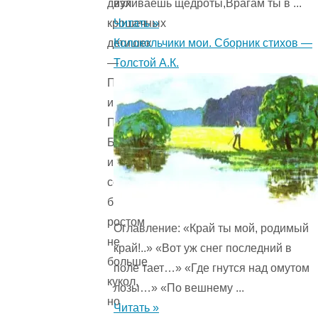
изливаешь щедроты,Врагам ты в ...
двух
Читать »
крошечных
Колокольчики мои. Сборник стихов —
детишек
Толстой А.К.
—
Петера
и
Петры.
Брат
и
сестра
были
ростом
Оглавление: «Край ты мой, родимый
не
край!..» «Вот уж снег последний в
больше
поле тает…» «Где гнутся над омутом
кукол,
лозы…» «По вешнему ...
но
Читать »