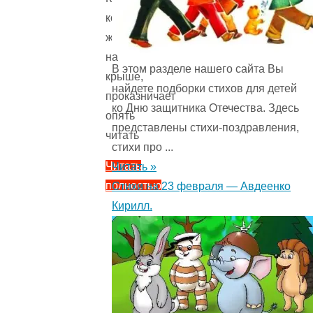
который
живет
на
В этом разделе нашего сайта Вы
крыше,
найдете подборки стихов для детей
проказничает
ко Дню защитника Отечества. Здесь
опять
представлены стихи-поздравления,
читать
стихи про ...
Читать
Читать »
полностью
Стихи на 23 февраля — Авдеенко
"Карлсон,
Кирилл.
который
живет
на
крыше,
проказничает