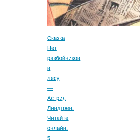
Сказка
Нет
разбойников
в
лесу
—
Астрид
Линдгрен.
Читайте
онлайн.
5