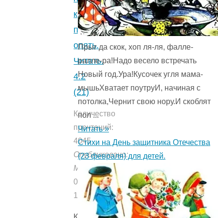
крыше,
проказничает
опять.
Прыг да скок, хоп ля-ля, фалле-
Читать.
ралле-ра!Надо весело встречать
Новый год.Ура!Кусочек угля мама-
4.2
мышьХватает поутруИ, начиная с
(21)
потолка,Чернит свою нору.И скоблят
Количество
пол ...
прочтений:
Читать »
4045
Стихи на День защитника Отечества
Опубликовано:
(23 февраля) для детей.
Мишуткой
04.12.2022
16.07.2021
Карлсон,