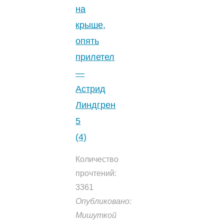
на
крыше,
опять
прилетел
—
Астрид
Линдгрен
5
(4)
Количество
прочтений:
3361
Опубликовано:
Мишуткой