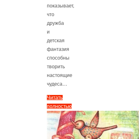
показывает,
что
дружба
и
детская
фантазия
способны
творить
настоящие
чудеса…
Читать
полностью
"Принцесса,
не
желавшая