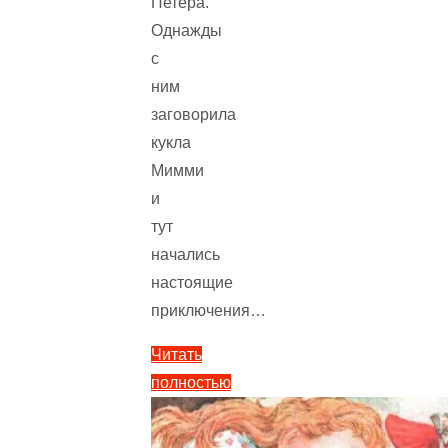
Петера.
Однажды
с
ним
заговорила
кукла
Мимми
и
тут
начались
настоящие
приключения…
Читать
полностью
"Сказка
Нет