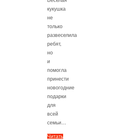
Веселая
кукушка
не
только
развеселила
ребят,
но
и
помогла
принести
новогодние
подарки
для
всей
семьи…
Читать