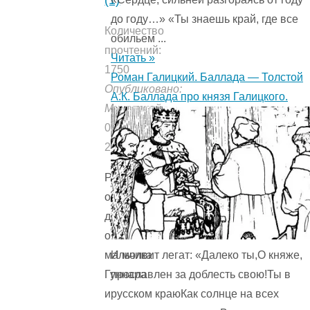
(1)
до году…» «Ты знаешь край, где все
Количество
обильем ...
прочтений:
Читать »
1750
Роман Галицкий. Баллада — Толстой
Опубликовано:
А.К. Баллада про князя Галицкого.
Мишуткой
08.02.2019
20.02.2019
Рассказ
о
дружбе
обычного
И молвит легат: «Далеко ты,О княже,
мальчика
прославлен за доблесть свою!Ты в
Гуннара
русском краюКак солнце на всех
и