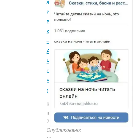
желавшая
(1)
"
играть
в
куклы
—
А.Линдгрен.
Читайте
онлайн.
5
(2)
Количество
прочтений:
2867
Опубликовано: