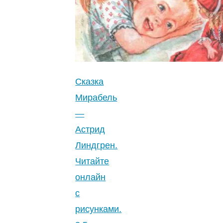
разбойников
в
лесу
—
Астрид
Линдгрен.
Сказка
Читайте
Мирабель
онлайн.
—
5
Астрид
(2)
"
Линдгрен.
Читайте
онлайн
с
рисунками.