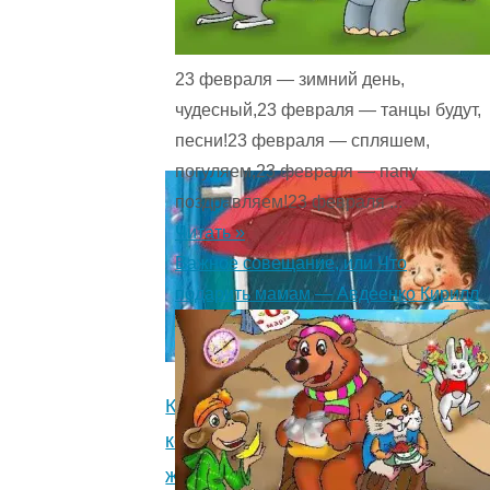
опять.
Читать.
4.2
23 февраля — зимний день,
(21)
"
чудесный,23 февраля — танцы будут,
песни!23 февраля — спляшем,
погуляем,23 февраля — папу
поздравляем!23 февраля ...
Читать »
Важное совещание, или Что
подарить мамам — Авдеенко Кирилл
Карлсон,
который
живет