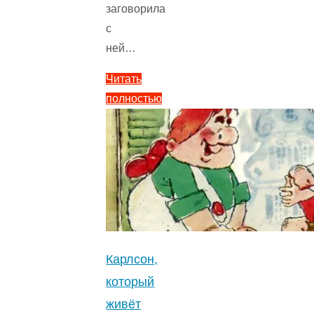
заговорила
с
ней…
Читать
полностью
"Сказка
Мирабель
—
Астрид
Линдгрен.
Читайте
онлайн
с
Карлсон,
рисунками.
который
3.5
живёт
(2)
"