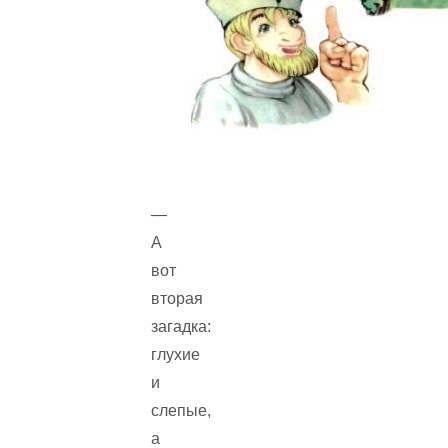
—
А
вот
вторая
загадка:
глухие
и
слепые,
а