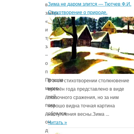
Зима не даром злится — Тютчев Ф.И.
в
Стихотворение о природе.
зайца.
«Есть
и
третья
загадка!»
—
обрадовался
пастух.
Прошло
В этом стихотворении столкновение
много
времён года представ­лено в виде
дней,
сказочного сражения, но за ним
пока
хорошо видна точная картина
добрался
наступления весны.Зима ...
он
Читать »
до