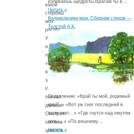
изливаешь щедроты,Врагам ты в ...
какой
Читать »
стороны
Колокольчики мои. Сборник стихов —
мох
Толстой А.К.
растёт.
Увидел
и
подумал:
«Есть
вторая
загадка!»
И
Оглавление: «Край ты мой, родимый
поехал
край!..» «Вот уж снег последний в
дальше.
поле тает…» «Где гнутся над омутом
Смотрит:
лозы…» «По вешнему ...
охотник
Читать »
целится