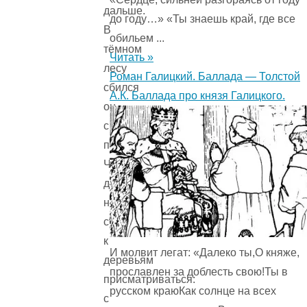
дальше.
до году…» «Ты знаешь край, где все
В
обильем ...
тёмном
Читать »
лесу
Роман Галицкий. Баллада — Толстой
сбился
А.К. Баллада про князя Галицкого.
он
с
пути.
Чтобы
дорогу
найти,
стал
к
И молвит легат: «Далеко ты,О княже,
деревьям
прославлен за доблесть свою!Ты в
присматриваться:
русском краюКак солнце на всех
с