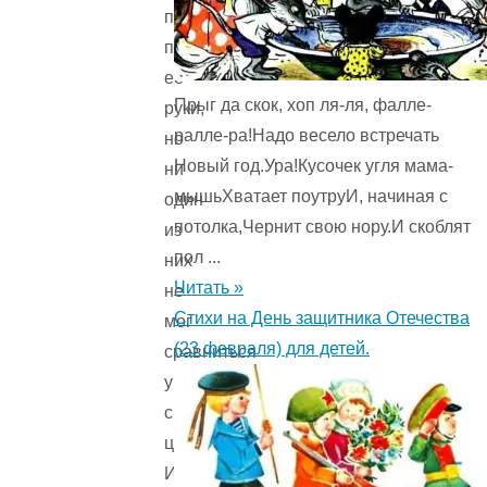
приходило
просить
её
Прыг да скок, хоп ля-ля, фалле-
руки,
ралле-ра!Надо весело встречать
но
Новый год.Ура!Кусочек угля мама-
ни
мышьХватает поутруИ, начиная с
один
потолка,Чернит свою нору.И скоблят
из
пол ...
них
Читать »
не
Стихи на День защитника Отечества
мог
(23 февраля) для детей.
сравниться
умом
с
царевной.
И