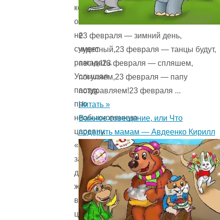
которые
она
не
23 февраля — зимний день,
сумеет
чудесный,23 февраля — танцы будут,
разгадать.
песни!23 февраля — спляшем,
Услышал
погуляем,23 февраля — папу
пастух
поздравляем!23 февраля ...
про
Читать »
необыкновенную
Важное совещание, или Что
царевну.
подарить мамам — Авдеенко Кирилл
«Что
за
диво
живёт
в
царских