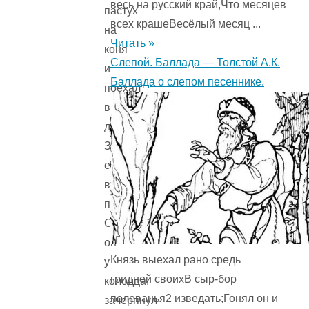
весь на русский край,Что месяцев
пастух
всех крашеВесёлый месяц ...
на
Читать »
коня
Слепой. Баллада — Толстой А.К.
и
Баллада о слепом песеннике.
поехал
во
дворец.
Захотелось
ему
воды
попить.
Остановился
он
Князь выехал рано средь
у
гридней своихВ сыр-бор
колодца,
полеванья2 изведать;Гонял он и
зачерпнул