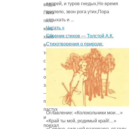
вепрей, и туров гнедых,Но время
воды.
доспело, звон рога утих,Пора
Пока
отдыхать и ...
пил,
Читать »
конь
Сборник стихов — Толстой А.К.
хлеб
Стихотворения о природе.
в
торбе
съел.
«Есть
одна
загадка»,
—
подумал
пастух
Оглавление: «Колокольчики мои…»
и
«Край ты мой, родимый край!…»
поехал
«Сердце, сильней разгораясь от году