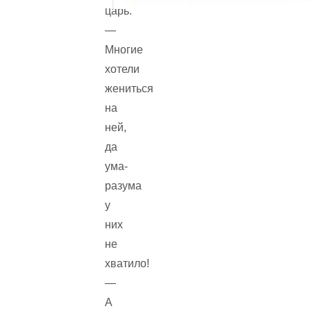
царь.
—
Многие
хотели
жениться
на
ней,
да
ума-
разума
у
них
не
хватило!
—
А