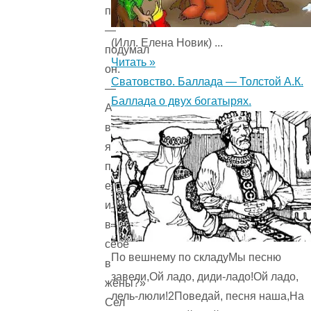
палатах?
—
(Илл. Елена Новик) ...
подумал
Читать »
он.
Сватовство. Баллада — Толстой А.К.
—
Баллада о двух богатырях.
А
вдруг
я
перехитрю
её
и
возьму
себе
По вешнему по складуМы песню
в
завели,Ой ладо, диди-ладо!Ой ладо,
жёны?»
лель-люли!2Поведай, песня наша,На
Сел