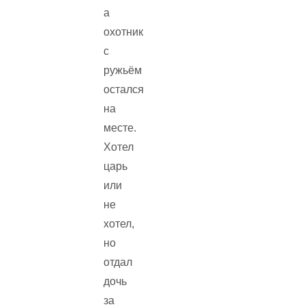
а
охотник
с
ружьём
остался
на
месте.
Хотел
царь
или
не
хотел,
но
отдал
дочь
за