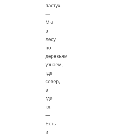
пастух.
—
Мы
в
лесу
по
деревьям
узнаём,
где
север,
а
где
юг.
—
Есть
и