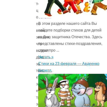
тогда
царь
объявил
В этом разделе нашего сайта Вы
по
найдете подборки стихов для детей
всем
ко Дню защитника Отечества. Здесь
землям,
представлены стихи-поздравления,
что
стихи про ...
выдаст
Читать »
дочь
Стихи на 23 февраля — Авдеенко
за
Кирилл.
того,
кто
загадает
ей
три
загадки,