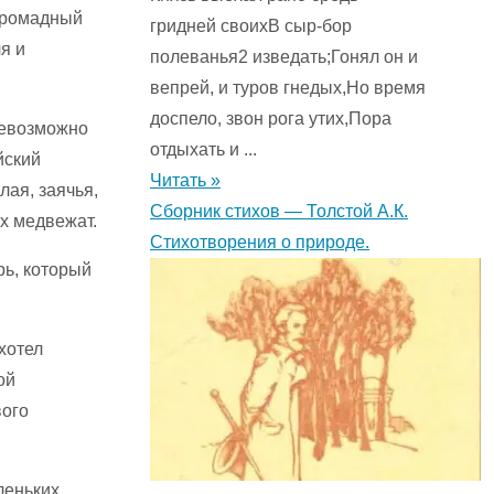
 громадный
гридней своихВ сыр-бор
я и
полеванья2 изведать;Гонял он и
вепрей, и туров гнедых,Но время
доспело, звон рога утих,Пора
невозможно
отдыхать и ...
йский
Читать »
лая, заячья,
Сборник стихов — Толстой А.К.
их медвежат.
Стихотворения о природе.
рь, который
хотел
ой
вого
леньких