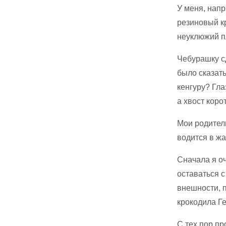
У меня, нап
резиновый к
неуклюжий п
Чебурашку с
было сказать
кенгуру? Гла
а хвост коро
Мои родител
водится в жа
Сначала я оч
оставаться с
внешности, п
крокодила Ге
С тех пор п