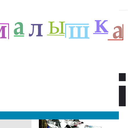
Новое
Веселый новый год — Прёйсен А.
Стихи для детей.