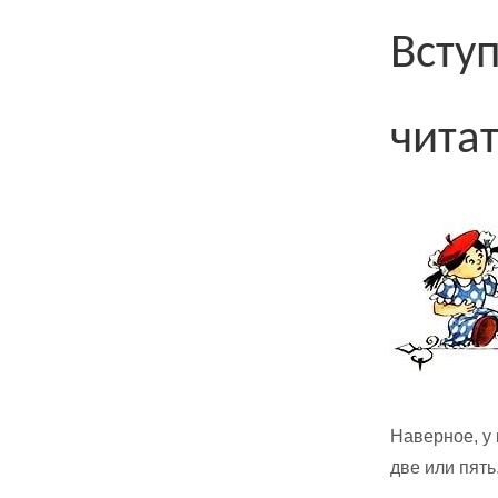
Всту
чита
Наверное, у 
две или пять