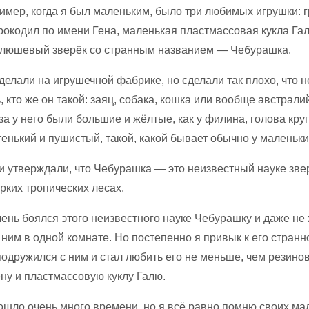
ример, когда я был маленьким, было три любимых игрушки:
рокодил по имени Гена, маленькая пластмассовая кукла Гал
люшевый зверёк со странным названием — Чебурашка.
делали на игрушечной фабрике, но сделали так плохо, что 
, кто же он такой: заяц, собака, кошка или вообще австрали
за у него были большие и жёлтые, как у филина, голова круг
тенький и пушистый, такой, какой бывает обычно у маленьк
и утверждали, что Чебурашка — это неизвестный науке зве
рких тропических лесах.
ень боялся этого неизвестного науке Чебурашку и даже не 
 ним в одной комнате. Но постепенно я привык к его странн
одружился с ним и стал любить его не меньше, чем резино
ну и пластмассовую куклу Галю.
рошло очень много времени, но я всё равно помню своих ма