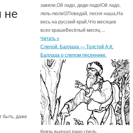
завели,Ой ладо, диди-ладо!Ой ладо,
 не
лель-люли!2Поведай, песня наша,На
весь на русский край,Что месяцев
всех крашеВесёлый месяц ...
Читать »
Слепой. Баллада — Толстой А.К.
Баллада о слепом песеннике.
т быть, даже
Князь выехал рано средь