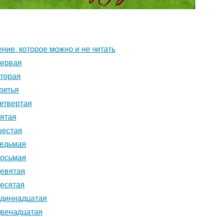
ние, которое можно и не читать
первая
вторая
ретья
четвертая
пятая
шестая
седьмая
восьмая
девятая
десятая
одиннадцатая
двенадцатая