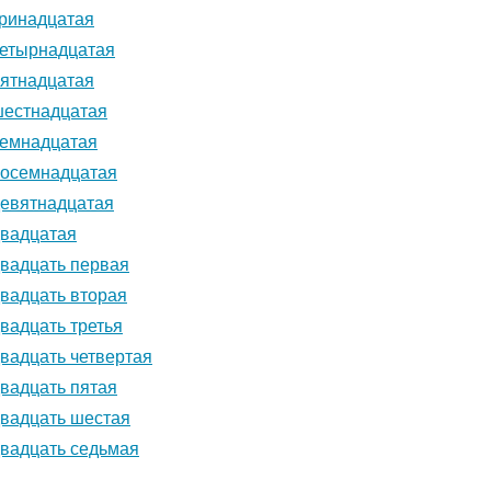
тринадцатая
четырнадцатая
пятнадцатая
шестнадцатая
семнадцатая
восемнадцатая
девятнадцатая
двадцатая
двадцать первая
двадцать вторая
вадцать третья
двадцать четвертая
двадцать пятая
двадцать шестая
двадцать седьмая