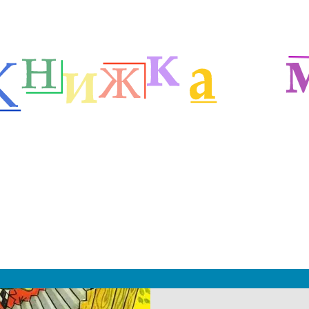
етей
Русские сказочники
Сказки Успенского
м
|
 2019 - 2027