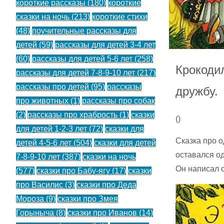
короткие рассказы
(180)
короткие
сказки на ночь
(213)
короткие стихи
(48)
поучительные рассказы для
детей
(59)
рассказы для детей 3-4 лет
(60)
рассказы для детей 5-6 лет
(258)
Крокодил
рассказы для детей 7-8-9-10 лет
(217)
рассказы про детей
(95)
рассказы
дружбу.
про животных
(1)
рассказы про собак
(2)
рассказы про храбрость
(1)
сказки
(
)
для детей 1-2-3 лет
(72)
сказки для
Сказка про о
детей 4-5-6 лет
(504)
сказки для детей
оставался од
7-8-9-10 лет
(387)
сказки на ночь
Он написал о
(577)
сказки про Бабу-ягу
(17)
сказки
про Василис
(3)
сказки про Деда
Мороза
(9)
сказки про Змея
Горыныча
(8)
сказки про Иванов
(14)