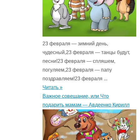
23 февраля — зимний день,
чудесный,23 февраля — танцы будут,
песни!23 февраля — спляшем,
погуляем,23 февраля — папу
поздравляем!23 февраля ...
Читать »
Важное совещание, или Что
подарить мамам — Авдеенко Кирилл