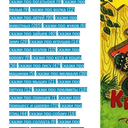
сказки про богатырей
(9)
сказки про
ведьм
(9)
сказки про волка
(22)
сказки про детей
(90)
сказки про
животных
(265)
сказки про жуков
(6)
сказки про зайцев
(40)
сказки про
зиму
(29)
сказки про игрушки
(14)
сказки про козлов
(10)
сказки про
корову
(9)
сказки про кота и кошку
(36)
сказки про лису
(47)
сказки про
машинки
(5)
сказки про медведя
(39)
сказки про мышку
(21)
сказки про
петуха
(12)
сказки про предметы
(18)
сказки про принцев
(1)
сказки про
принцесс и царевн
(70)
сказки про
птиц
(44)
сказки про собаку
(16)
сказки про солдата
(8)
сказки про