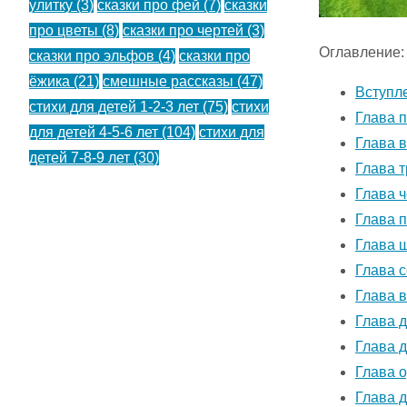
улитку
(3)
сказки про фей
(7)
сказки
про цветы
(8)
сказки про чертей
(3)
Оглавление:
сказки про эльфов
(4)
сказки про
ёжика
(21)
смешные рассказы
(47)
Вступле
стихи для детей 1-2-3 лет
(75)
стихи
Глава 
для детей 4-5-6 лет
(104)
стихи для
Глава 
детей 7-8-9 лет
(30)
Глава т
Глава 
Глава 
Глава 
Глава 
Глава 
Глава 
Глава 
Глава 
Глава 