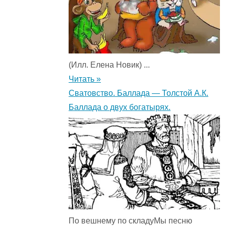
(Илл. Елена Новик) ...
Читать »
Сватовство. Баллада — Толстой А.К.
Баллада о двух богатырях.
По вешнему по складуМы песню