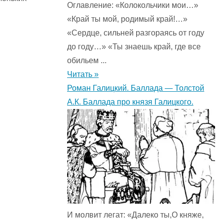
Оглавление: «Колокольчики мои…»
«Край ты мой, родимый край!…»
«Сердце, сильней разгораясь от году
до году…» «Ты знаешь край, где все
обильем ...
Читать »
Роман Галицкий. Баллада — Толстой
А.К. Баллада про князя Галицкого.
И молвит легат: «Далеко ты,О княже,