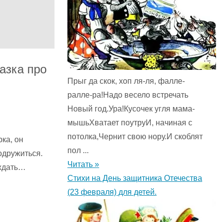
азка про
Прыг да скок, хоп ля-ля, фалле-
ралле-ра!Надо весело встречать
Новый год.Ура!Кусочек угля мама-
мышьХватает поутруИ, начиная с
потолка,Чернит свою нору.И скоблят
ка, он
пол ...
одружиться.
Читать »
 ждать…
Стихи на День защитника Отечества
(23 февраля) для детей.