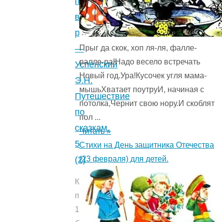
по
4.3
волшебной
(6)
"
реке
—
Прыг да скок, хоп ля-ля, фалле-
ралле-ра!Надо весело встречать
Успенский
Новый год.Ура!Кусочек угля мама-
Э.Н.
мышьХватает поутруИ, начиная с
Путешествие
потолка,Чернит свою нору.И скоблят
по
пол ...
сказкам.
Читать »
5
Стихи на День защитника Отечества
(2)
(23 февраля) для детей.
Количество
прочтений:
1634