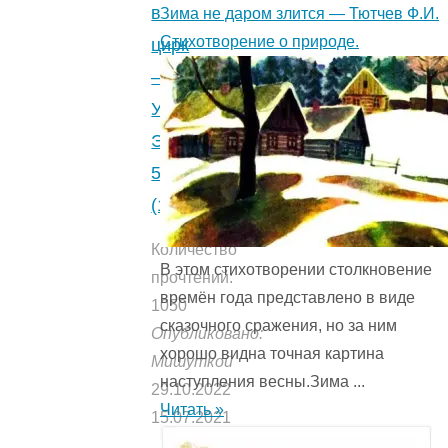
в
Зима не даром злится — Тютчев Ф.И.
Стихотворение о природе.
цирк
—
Успенский
Э.Н.
5
(1)
Количество
В этом стихотворении столкновение
прочтений:
времён года представ­лено в виде
1050
сказочного сражения, но за ним
Опубликовано:
хорошо видна точная картина
Мишуткой
наступления весны.Зима ...
29.10.2022
Читать »
15.07.2021