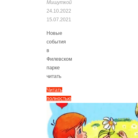
Мишуткой
24.10.2022
15.07.2021
Новые
события
в
Филевском
парке
читать
Читать
полностью
"Новые
события
в
Филевском