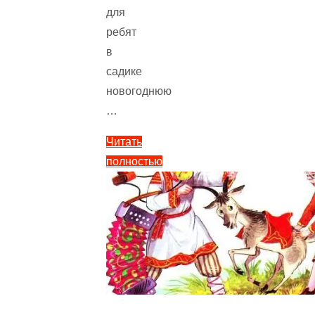
для
ребят
в
садике
новогоднюю
…
Читать
полностью
"Новый
год
с
Чебурашкой
—
Успенский
Э.Н.