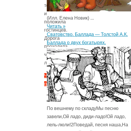
тете
и
(Илл. Елена Новик) ...
положила
Читать »
гостинцев.
Сватовство. Баллада — Толстой А.К.
Дорога
Баллада о двух богатырях.
проходила
через
лес…
Читать
полностью
"Вниз
по
волшебной
По вешнему по складуМы песню
реке
завели,Ой ладо, диди-ладо!Ой ладо,
—
лель-люли!2Поведай, песня наша,На