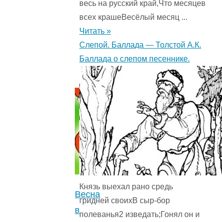
Успенский
весь на русский край,Что месяцев
Э.Н.
всех крашеВесёлый месяц ...
Путешествие
Читать »
по
Слепой. Баллада — Толстой А.К.
сказкам.
Баллада о слепом песеннике.
5
(2)
"
Князь выехал рано средь
Весна
гридней своихВ сыр-бор
в
полеванья2 изведать;Гонял он и