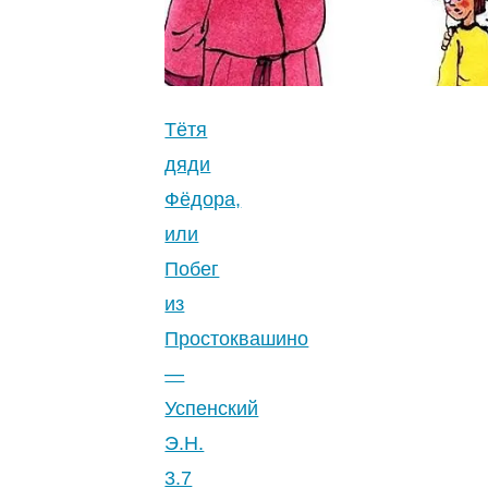
школу,
а
Анфиса
поступает
в
Тётя
цирк
дяди
—
Фёдора,
Успенский
или
Э.Н.
Побег
5
из
(1)
"
Простоквашино
—
Успенский
Э.Н.
3.7