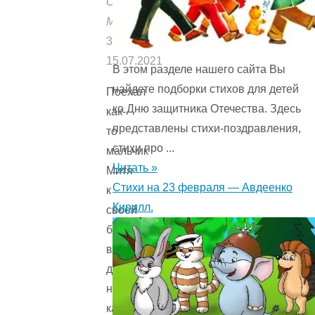
Опубликовано:
Мишуткой
31.10.2022
15.07.2021
В этом разделе нашего сайта Вы
найдете подборки стихов для детей
Поехал
ко Дню защитника Отечества. Здесь
как-
представлены стихи-поздравления,
то
стихи про ...
мальчик
Читать »
Митя
Стихи на 23 февраля — Авдеенко
к
Кирилл.
своей
бабушке
в
деревню
на
каникулы.