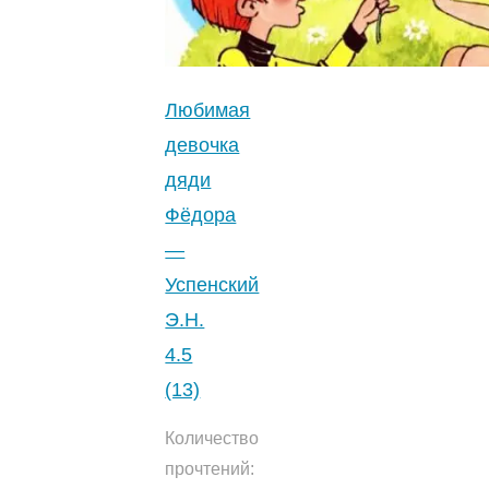
парке
—
Успенский
Э.Н.
Любимая
0
девочка
(0)
"
дяди
Фёдора
—
Успенский
Э.Н.
4.5
(13)
Количество
прочтений: