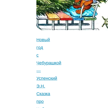
фотографического
заработка
—
Успенский
Э.Н.
0
Новый
(0)
"
год
с
Чебурашкой
—
Успенский
Э.Н.
Сказка
про