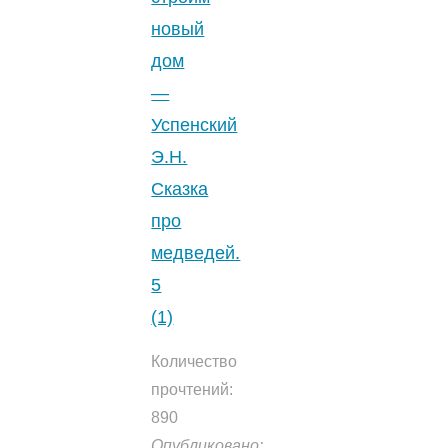
Э.Н.
новый
3.7
дом
(3)
"
—
Успенский
Э.Н.
Сказка
про
медведей.
5
(1)
Количество
прочтений:
890
Опубликовано: