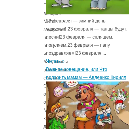
По
вечерам
23 февраля — зимний день,
Митя
чудесный,23 февраля — танцы будут,
забирался
песни!23 февраля — спляшем,
на
погуляем,23 февраля — папу
печку
поздравляем!23 февраля ...
и
Читать »
бабушкины
Важное совещание, или Что
волшебные
подарить мамам — Авдеенко Кирилл
сказки.
Однажды
она
отправила
Митю
к
двоюродной