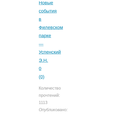
Сказка
Новые
про
события
Чебурашку.
в
4.4
Филевском
(54)
"
парке
—
Успенский
Э.Н.
0
(0)
Количество
прочтений:
1113
Опубликовано: