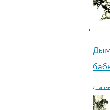
Дымо
бабк
Дымок чи