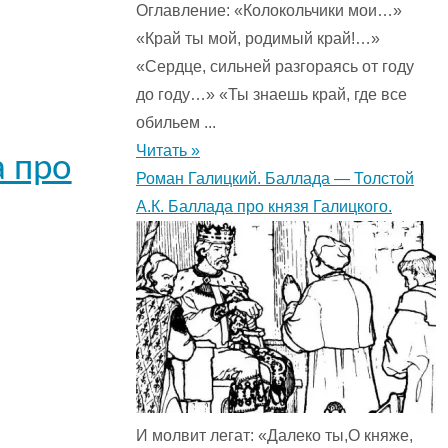
Оглавление: «Колокольчики мои…»
«Край ты мой, родимый край!…»
«Сердце, сильней разгораясь от году
до году…» «Ты знаешь край, где все
обильем ...
Читать »
а про
Роман Галицкий. Баллада — Толстой
А.К. Баллада про князя Галицкого.
И молвит легат: «Далеко ты,О княже,