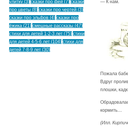
улитку
(3)
сказки про фей
(7)
сказки
— К нам.
про цветы
(8)
сказки про чертей
(3)
сказки про эльфов
(4)
сказки про
ёжика
(21)
смешные рассказы
(47)
стихи для детей 1-2-3 лет
(75)
стихи
для детей 4-5-6 лет
(104)
стихи для
детей 7-8-9 лет
(30)
Пожала бабка
Вдруг пролив
плошки, кадк
Обрадовалась
кормить…
(Илл. Кирпич