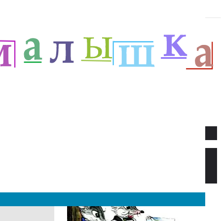
Новое
Веселый новый год — Прёйсен А.
Стихи для детей.