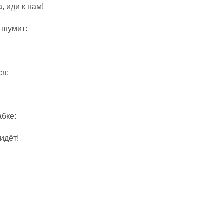
, иди к нам!
 шумит:
ся:
абке:
идёт!