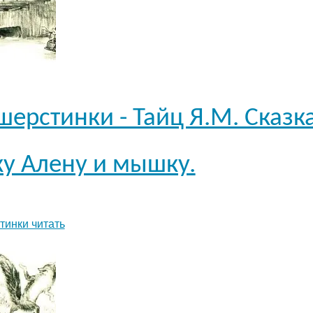
шерстинки - Тайц Я.М. Сказк
у Алену и мышку.
тинки читать