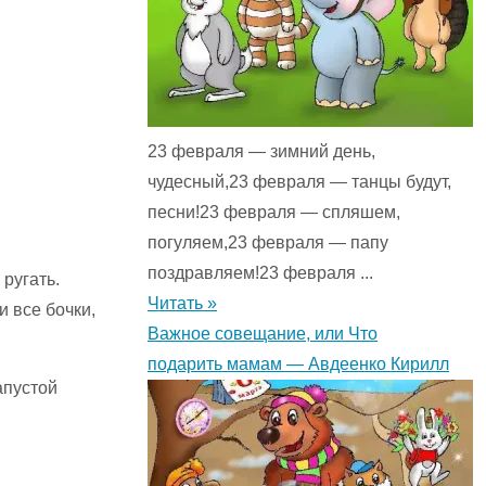
23 февраля — зимний день,
чудесный,23 февраля — танцы будут,
песни!23 февраля — спляшем,
погуляем,23 февраля — папу
поздравляем!23 февраля ...
ругать.
Читать »
и все бочки,
Важное совещание, или Что
подарить мамам — Авдеенко Кирилл
апустой