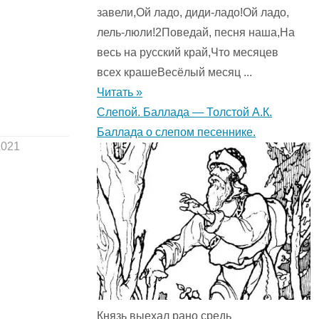
завели,Ой ладо, диди-ладо!Ой ладо,
лель-люли!2Поведай, песня наша,На
весь на русский край,Что месяцев
всех крашеВесёлый месяц ...
Читать »
Слепой. Баллада — Толстой А.К.
Баллада о слепом песеннике.
2021
Князь выехал рано средь