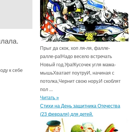
ылала.
Прыг да скок, хоп ля-ля, фалле-
ралле-ра!Надо весело встречать
Новый год.Ура!Кусочек угля мама-
оду к себе
мышьХватает поутруИ, начиная с
потолка,Чернит свою нору.И скоблят
пол ...
Читать »
Стихи на День защитника Отечества
(23 февраля) для детей.