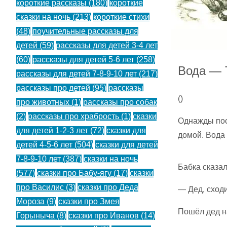
короткие рассказы
(180)
короткие
сказки на ночь
(213)
короткие стихи
(48)
поучительные рассказы для
детей
(59)
рассказы для детей 3-4 лет
(60)
рассказы для детей 5-6 лет
(258)
Вода — 
рассказы для детей 7-8-9-10 лет
(217)
рассказы про детей
(95)
рассказы
(
)
про животных
(1)
рассказы про собак
(2)
рассказы про храбрость
(1)
сказки
Однажды посл
для детей 1-2-3 лет
(72)
сказки для
домой. Вода 
детей 4-5-6 лет
(504)
сказки для детей
7-8-9-10 лет
(387)
сказки на ночь
Бабка сказал
(577)
сказки про Бабу-ягу
(17)
сказки
про Василис
(3)
сказки про Деда
— Дед, сходи
Мороза
(9)
сказки про Змея
Пошёл дед на
Горыныча
(8)
сказки про Иванов
(14)