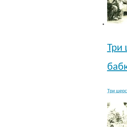
Три 
бабк
Три шерс