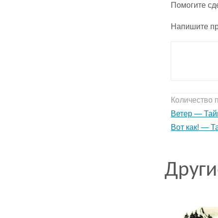
Помогите сд
Напишите пр
Количество 
Ветер — Тайц
Вот как! — Т
Други