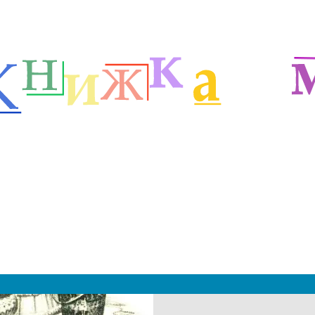
етей
Русские сказочники
Сказки Тайца Я.М.
м
|
 2019 - 2027