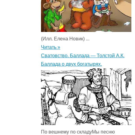
(Илл. Елена Новик) ...
Читать »
Сватовство. Баллада — Толстой А.К.
Баллада о двух богатырях.
По вешнему по складуМы песню