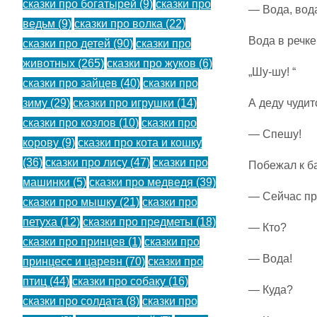
сказки про богатырей
(9)
сказки про
— Вода, вода
ведьм
(9)
сказки про волка
(22)
Вода в речке
сказки про детей
(90)
сказки про
животных
(265)
сказки про жуков
(6)
„Шу-шу! “
сказки про зайцев
(40)
сказки про
зиму
(29)
сказки про игрушки
(14)
А деду чудит
сказки про козлов
(10)
сказки про
— Спешу!
корову
(9)
сказки про кота и кошку
(36)
сказки про лису
(47)
сказки про
Побежал к б
машинки
(5)
сказки про медведя
(39)
— Сейчас пр
сказки про мышку
(21)
сказки про
петуха
(12)
сказки про предметы
(18)
— Кто?
сказки про принцев
(1)
сказки про
— Вода!
принцесс и царевн
(70)
сказки про
птиц
(44)
сказки про собаку
(16)
— Куда?
сказки про солдата
(8)
сказки про