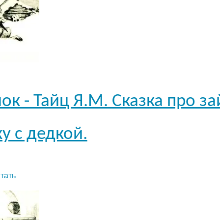
к - Тайц Я.М. Сказка про за
у с дедкой.
тать