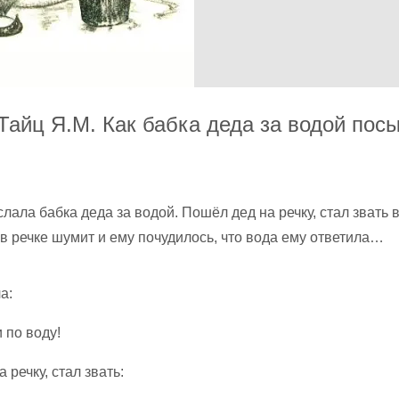
Тайц Я.М. Как бабка деда за водой пос
ала бабка деда за водой. Пошёл дед на речку, стал звать в
в речке шумит и ему почудилось, что вода ему ответила…
а:
 по воду!
 речку, стал звать: