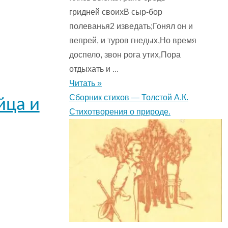
гридней своихВ сыр-бор
полеванья2 изведать;Гонял он и
вепрей, и туров гнедых,Но время
доспело, звон рога утих,Пора
отдыхать и ...
Читать »
Сборник стихов — Толстой А.К.
йца и
Стихотворения о природе.