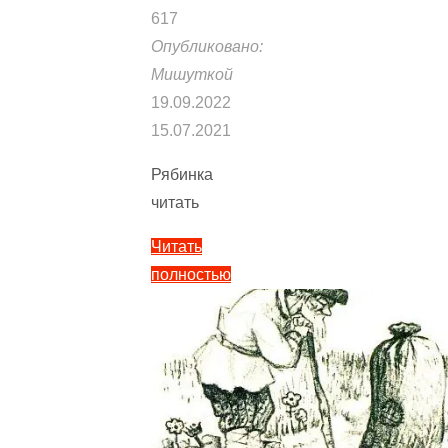
617
Опубликовано:
Мишуткой
19.09.2022
15.07.2021
Рябинка
читать
Читать
полностью
"Рябинка
—
Тайц
Я.М.
Сказка
про