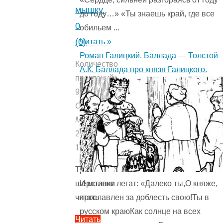
мышку.
до году…» «Ты знаешь край, где все
0
обильем ...
(0)
Читать »
Роман Галицкий. Баллада — Толстой
Количество
А.К. Баллада про князя Галицкого.
прочтений:
981
Опубликовано:
Мишуткой
22.09.2022
15.07.2021
Три
И молвит легат: «Далеко ты,О княже,
шерстинки
прославлен за доблесть свою!Ты в
читать
русском краюКак солнце на всех
Читать