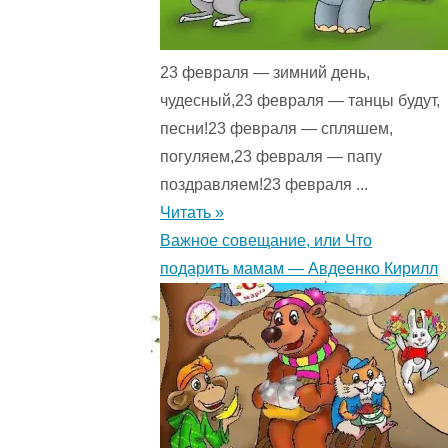
Тайц
Я.М.
23 февраля — зимний день,
Как
чудесный,23 февраля — танцы будут,
бабка
песни!23 февраля — спляшем,
деда
погуляем,23 февраля — папу
за
поздравляем!23 февраля ...
водой
Читать »
посылала.
Важное совещание, или Что
0
подарить мамам — Авдеенко Кирилл
(0)
"