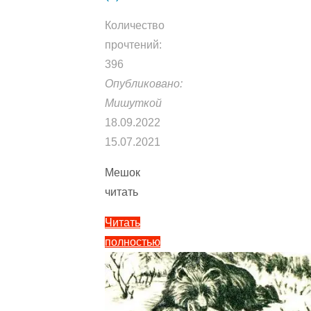
Количество
прочтений:
396
Опубликовано:
Мишуткой
18.09.2022
15.07.2021
Мешок
читать
Читать
полностью
"Мешок
—
Тайц