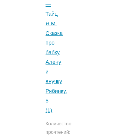
—
Тайц
Я.М.
Сказка
про
бабку
Алену
и
внучку
Рябинку.
5
(1)
Количество
прочтений: