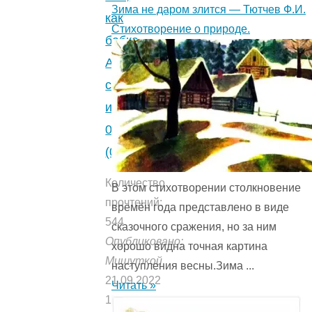
Зима не даром злится — Тютчев Ф.И.
как
Стихотворение о природе.
бабка
Алена
соль
искала.
0
(0)
Количество
В этом стихотворении столкновение
прочтений:
времён года представ­лено в виде
544
сказочного сражения, но за ним
Опубликовано:
хорошо видна точная картина
Мишуткой
наступления весны.Зима ...
21.09.2022
Читать »
15.07.2021