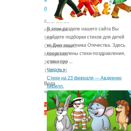
(0)
Количество
В этом разделе нашего сайта Вы
прочтений:
найдете подборки стихов для детей
561
ко Дню защитника Отечества. Здесь
Опубликовано:
представлены стихи-поздравления,
Мишуткой
стихи про ...
24.09.2022
Читать »
15.07.2021
Стихи на 23 февраля — Авдеенко
Вода
Кирилл.
читать
Читать
полностью
"Вода
—