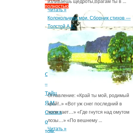
изливаешь щедроты,Врагам ты в ...
полностью
Читать »
"Три
Колокольчики мои. Сборник стихов —
шерстинки
Толстой А.К.
—
Тайц
Я.М.
Сказка
про
бабку
Соль
Алену
—
и
Тайц
Оглавление: «Край ты мой, родимый
мышку.
Я.М.
край!..» «Вот уж снег последний в
0
Сказка
поле тает…» «Где гнутся над омутом
(0)
"
лозы…» «По вешнему ...
о
Читать »
том,