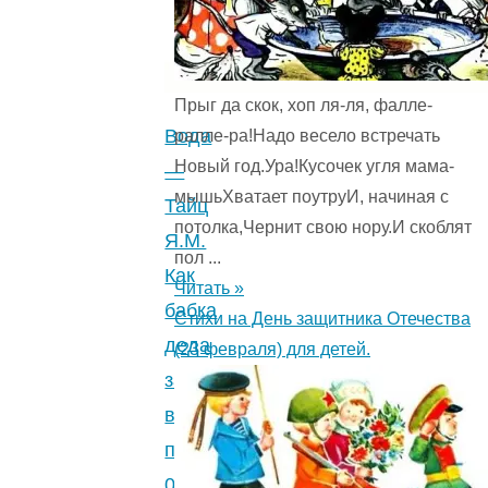
Тайц
Я.М.
Сказка
про
Прыг да скок, хоп ля-ля, фалле-
стенные
Вода
ралле-ра!Надо весело встречать
часы
Новый год.Ура!Кусочек угля мама-
—
и
мышьХватает поутруИ, начиная с
Тайц
мальчика
потолка,Чернит свою нору.И скоблят
Я.М.
Петю.
пол ...
Как
0
Читать »
бабка
(0)
"
Стихи на День защитника Отечества
деда
(23 февраля) для детей.
за
водой
посылала.
0