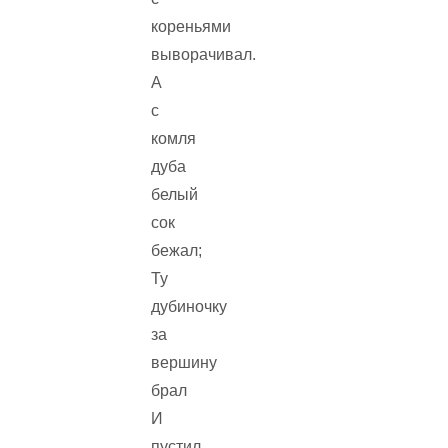
кореньями
выворачивал.
А
с
комля
дуба
белый
сок
бежал;
Ту
дубиночку
за
вершину
брал
И
пустил