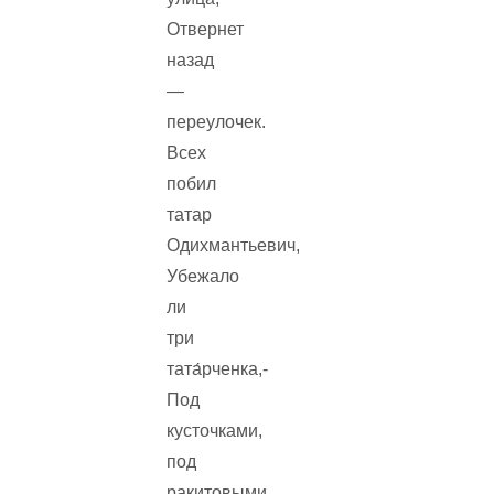
Отвернет
назад
—
переулочек.
Всех
побил
татар
Одихмантьевич,
Убежало
ли
три
тата́рченка,-
Под
кусточками,
под
ракитовыми