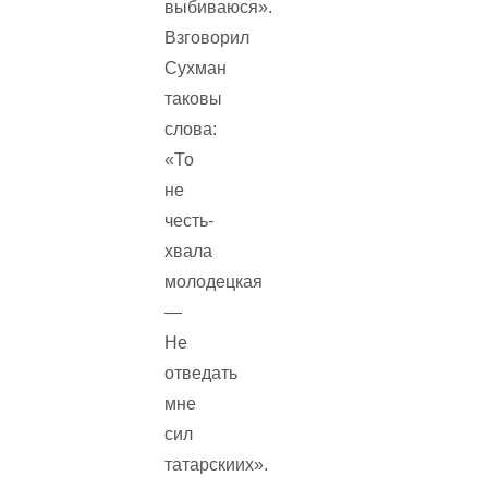
выбиваюся».
Взговорил
Сухман
таковы
слова:
«То
не
честь-
хвала
молодецкая
—
Не
отведать
мне
сил
татарскиих».