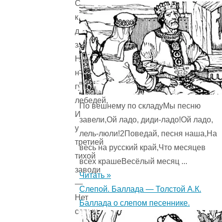
Сухман
к
другой
заводи,
Не
нахаживал
гусей-
лебедей,
По вешнему по складуМы песню
И
завели,Ой ладо, диди-ладо!Ой ладо,
у
лель-люли!2Поведай, песня наша,На
третией
весь на русский край,Что месяцев
тихой
всех крашеВесёлый месяц ...
заводи
Читать »
—
Слепой. Баллада — Толстой А.К.
Нет
Баллада о слепом песеннике.
серых