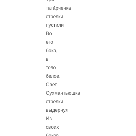
тата́рченка
стрелки
пустили
Во
его
бока,
в
тело
белое.
Свет
Сухмантьюшка
стрелки
выдернул
Из
своих
боков,