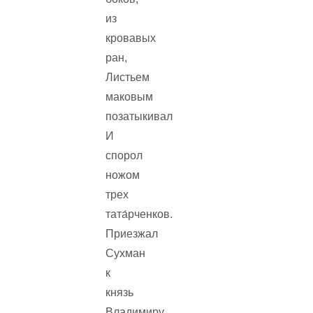
из
кровавых
ран,
Листьем
маковым
позатыкивал
И
спорол
ножом
трех
тата́рченков.
Приезжал
Сухман
к
князь
Владимиру.