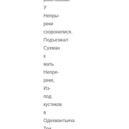
У
Непры-
реки
схоронилися.
Подъезжал
Сухман
к
мать
Непре-
реке,
Из-
под
кустиков
в
Одихмантьича
Три