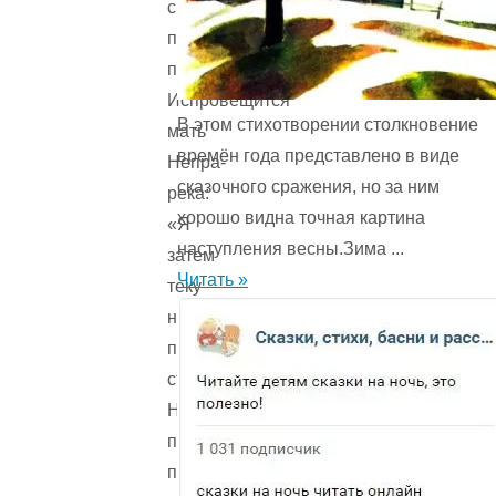
с
песком
помутилася?»
Испровещится
В этом стихотворении столкновение
мать
времён года представ­лено в виде
Непра-
сказочного сражения, но за ним
река:
хорошо видна точная картина
«Я
наступления весны.Зима ...
затем
Читать »
теку
не
по-
старому,
Не
по-
прежнему,