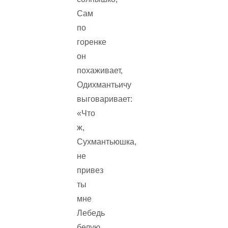
Сам
по
горенке
он
похаживает,
Одихмантьичу
выговаривает:
«Что
ж,
Сухмантьюшка,
не
привез
ты
мне
Лебедь
белую