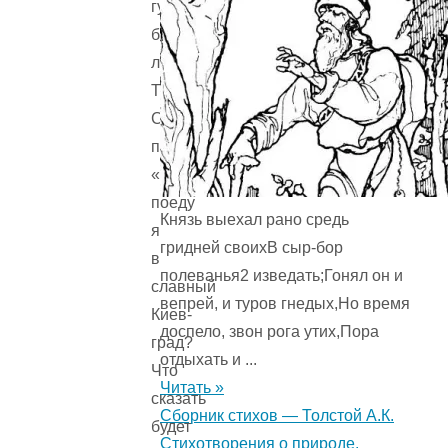
гусей,
белых
лебедей.
Тут
Сухмантьюшка
призадумался:
«Как
поеду
Князь выехал рано средь
я
гридней своихВ сыр-бор
в
полеванья2 изведать;Гонял он и
славный
вепрей, и туров гнедых,Но время
Киев-
доспело, звон рога утих,Пора
град?
отдыхать и ...
Что
Читать »
сказать
Сборник стихов — Толстой А.К.
будет
Стихотворения о природе.