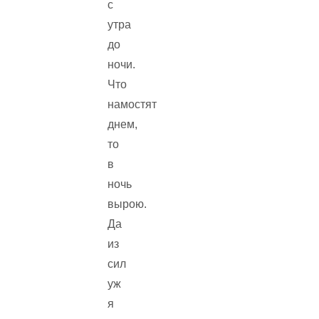
с
утра
до
ночи.
Что
намостят
днем,
то
в
ночь
вырою.
Да
из
сил
уж
я