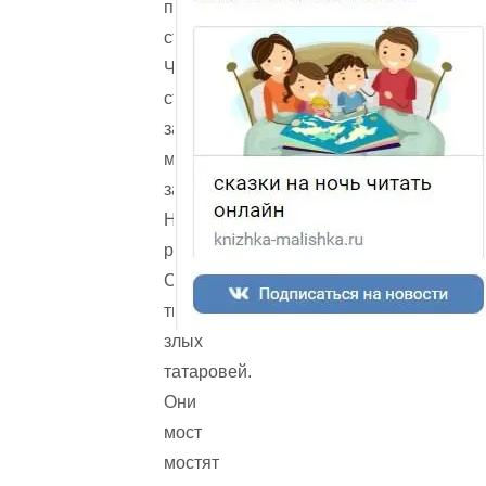
по-
старинному,
Что
стоят
за
мной,
за
Непрой-
рекой,
Сорок
тысячей
злых
татаровей.
Они
мост
мостят