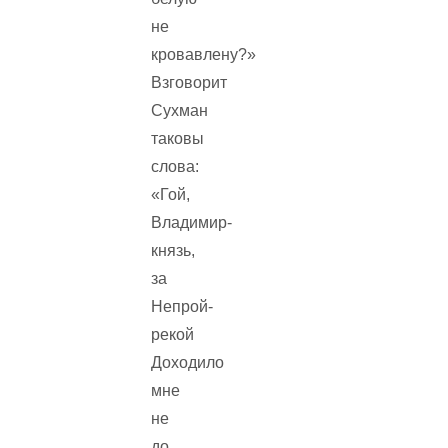
не
кровавлену?»
Взговорит
Сухман
таковы
слова:
«Гой,
Владимир-
князь,
за
Непрой-
рекой
Доходило
мне
не
до