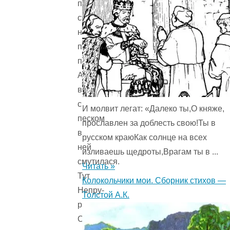
по-
старому,
не
по-
прежнему,
А
вода
с
И молвит легат: «Далеко ты,О княже,
песком
прославлен за доблесть свою!Ты в
в
русском краюКак солнце на всех
ней
изливаешь щедроты,Врагам ты в ...
смутилася.
Читать »
Тут
Колокольчики мои. Сборник стихов —
Непру-
Толстой А.К.
реку
Сухман