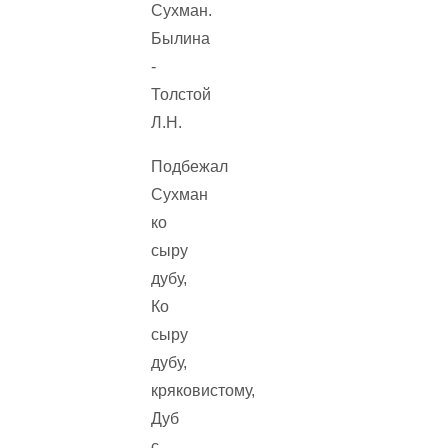
Подбежал
Сухман
ко
сыру
дубу,
Ко
сыру
дубу,
кряковистому,
Дуб
с