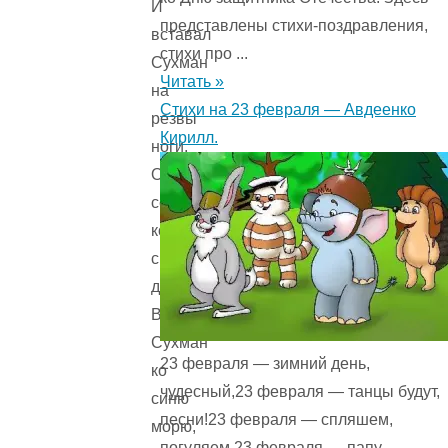
И
представлены стихи-поздравления,
вставал
стихи про ...
Сухман
Читать »
на
Стихи на 23 февраля — Авдеенко
резвы
Кирилл.
ноги,
Он
седлал
коня
свого
доброго,
Выезжал
Сухман
23 февраля — зимний день,
ко
чудесный,23 февраля — танцы будут,
синю
песни!23 февраля — спляшем,
морю,
погуляем,23 февраля — папу