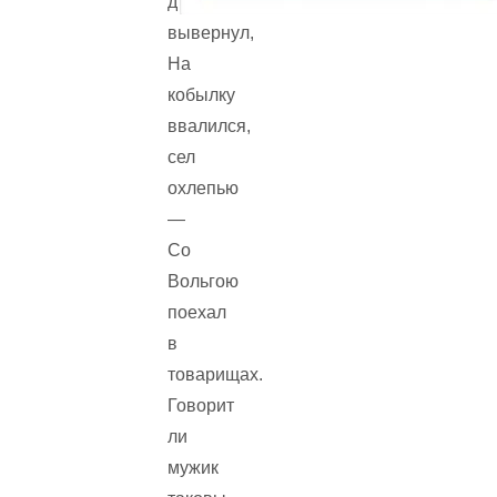
да
вывернул,
На
кобылку
ввалился,
сел
охлепью
—
Со
Вольгою
поехал
в
товарищах.
Говорит
ли
мужик