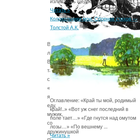
изливаешь щедроты,Врагам ты в ...
Читать »
Колокольчики мои. Сборник стихов —
Толстой А.К.
Взговорит
ли
Вольга
таковы
слова:
«А
я
Оглавление: «Край ты мой, родимый
еду,
край!..» «Вот уж снег последний в
мужик,
поле тает…» «Где гнутся над омутом
со
лозы…» «По вешнему ...
дружинушкой
Читать »