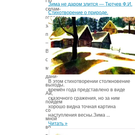
По
Зима не даром злится — Тютчев Ф.И.
селам-
Стихотворение о природе.
городам
за
получкою
—
Выбирать
с
мужиков
дани-
В этом стихотворении столкновение
выходы.
времён года представ­лено в виде
Ай,
сказочного сражения, но за ним
пойдем
хорошо видна точная картина
со
наступления весны.Зима ...
мной
Читать »
во