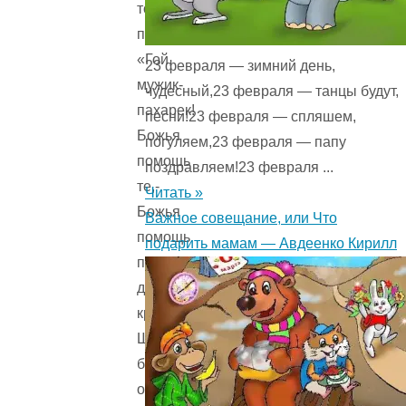
тому
пахарю:
«Гой,
23 февраля — зимний день,
мужик-
чудесный,23 февраля — танцы будут,
пахарек!
песни!23 февраля — спляшем,
Божья
погуляем,23 февраля — папу
помощь
поздравляем!23 февраля ...
те,-
Читать »
Божья
Важное совещание, или Что
помощь
подарить мамам — Авдеенко Кирилл
пахать
да
крестьянствовать,
Широку
борозду
отворачивать