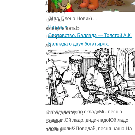
Да
коренья,
(Илл. Елена Новик) ...
каменья
Читать »
вывертывать!»
Сватовство. Баллада — Толстой А.К.
Говорит
Баллада о двух богатырях.
ли
мужик
таковы
слова:
«А
спасибо,
Вольга,
—
По вешнему по складуМы песню
благодарствуем,-
завели,Ой ладо, диди-ладо!Ой ладо,
Божья
лель-люли!2Поведай, песня наша,На
помощь,