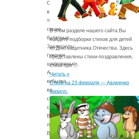
Сошники
во
той
сошке
В этом разделе нашего сайта Вы
булатные,
найдете подборки стихов для детей
Захлеснуты
ко Дню защитника Отечества. Здесь
гужочки
представлены стихи-поздравления,
шелковеньки,
стихи про ...
А
Читать »
кобылка
Стихи на 23 февраля — Авдеенко
во
Кирилл.
сошке
соловенька.
Взговорит
ли
Вольга