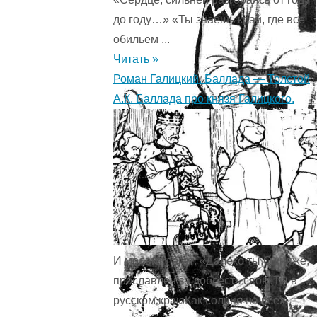
до году…» «Ты знаешь край, где все
обильем ...
Читать »
Роман Галицкий. Баллада — Толстой
А.К. Баллада про князя Галицкого.
И молвит легат: «Далеко ты,О княже,
прославлен за доблесть свою!Ты в
русском краюКак солнце на всех