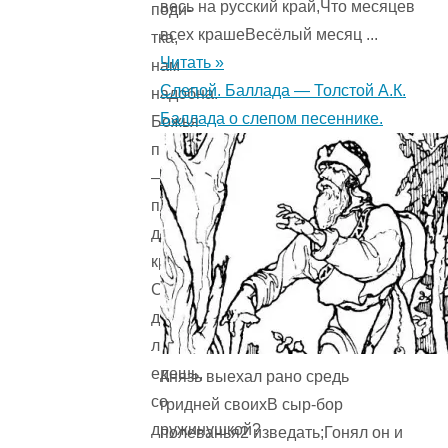
весь на русский край,Что месяцев
поди-
всех крашеВесёлый месяц ...
тка,
Читать »
нам
Слепой. Баллада — Толстой А.К.
надобна.
Баллада о слепом песеннике.
Божья
помощь
—
пахать
да
крестьянствовать.
Сам
далеко
ль
едешь,
Князь выехал рано средь
со
гридней своихВ сыр-бор
дружинушкой?
полеванья2 изведать;Гонял он и