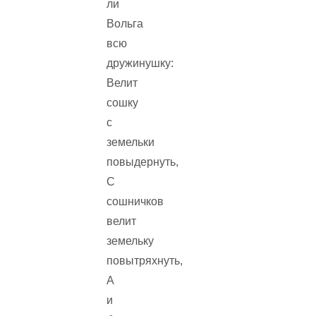
ли
Вольга
всю
дружинушку:
Велит
сошку
с
земельки
повыдернуть,
С
сошничков
велит
земельку
повытряхнуть,
А
и