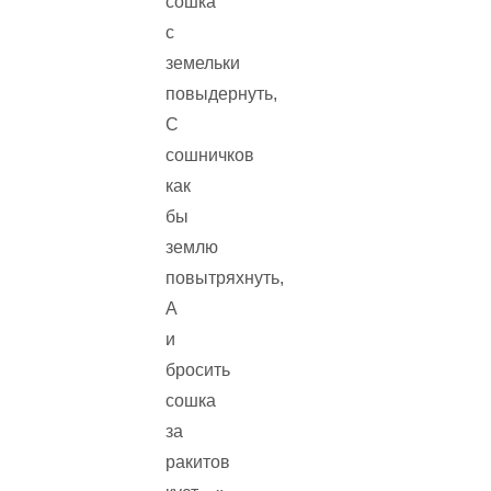
сошка
с
земельки
повыдернуть,
С
сошничков
как
бы
землю
повытряхнуть,
А
и
бросить
сошка
за
ракитов