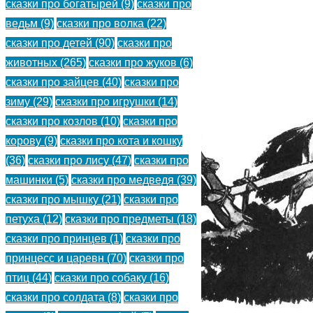
сказки про богатырей
(9)
сказки про
богатыря.
ведьм
(9)
сказки про волка
(22)
сказки про детей
(90)
сказки про
(
)
животных
(265)
сказки про жуков
(6)
сказки про зайцев
(40)
сказки про
зиму
(29)
сказки про игрушки
(14)
сказки про козлов
(10)
сказки про
корову
(9)
сказки про кота и кошку
(36)
сказки про лису
(47)
сказки про
машинки
(5)
сказки про медведя
(39)
сказки про мышку
(21)
сказки про
петуха
(12)
сказки про предметы
(18)
сказки про принцев
(1)
сказки про
принцесс и царевн
(70)
сказки про
птиц
(44)
сказки про собаку
(16)
сказки про солдата
(8)
сказки про