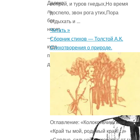
Далеко
вепрей, и туров гнедых,Но время
ль
доспело, звон рога утих,Пора
бог
отдыхать и ...
несет,
Читать »
—
Сборник стихов — Толстой А.К.
куда
Стихотворения о природе.
путь
держишь?»
Оглавление: «Колокольчики мои…»
«Край ты мой, родимый край!…»
«Сердце, сильней разгораясь от году