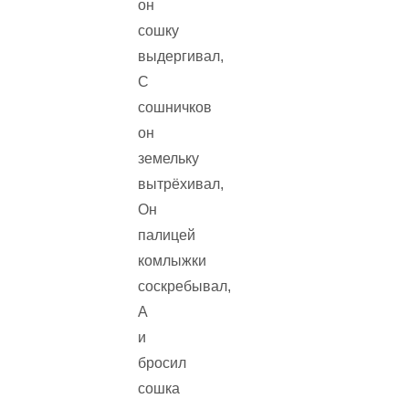
он
сошку
выдергивал,
С
сошничков
он
земельку
вытрёхивал,
Он
палицей
комлыжки
соскребывал,
А
и
бросил
сошка