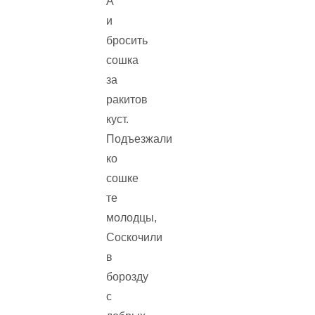
А
и
бросить
сошка
за
ракитов
куст.
Подъезжали
ко
сошке
те
молодцы,
Соскочили
в
борозду
с