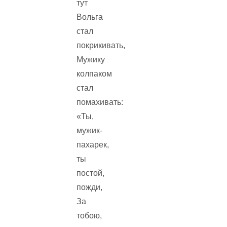
тут
Вольга
стал
покрикивать,
Мужику
колпаком
стал
помахивать:
«Ты,
мужик-
пахарек,
ты
постой,
пожди,
За
тобою,