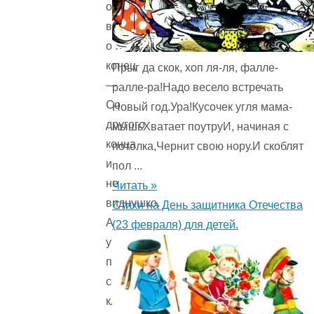
от
в
один
конец
Прыг да скок, хоп ля-ля, фалле-
—
ралле-ра!Надо весело встречать
Со
Новый год.Ура!Кусочек угля мама-
другого
мышьХватает поутруИ, начиная с
конца
потолка,Чернит свою нору.И скоблят
и
пол ...
не
Читать »
виднушко.
Стихи на День защитника Отечества
А
(23 февраля) для детей.
у
пахаря
сошка
кленовенька,