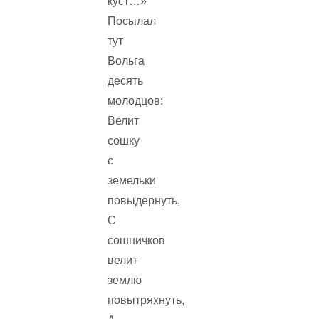
куст…»
Посылал
тут
Вольга
десять
молодцов:
Велит
сошку
с
земельки
повыдернуть,
С
сошничков
велит
землю
повытряхнуть,