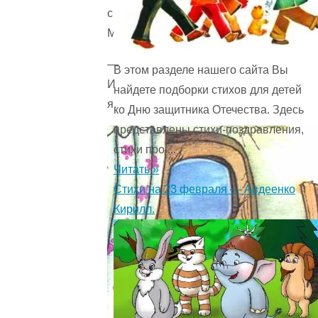
сказал
Медвежонок.
—
В этом разделе нашего сайта Вы
И
найдете подборки стихов для детей
я.
ко Дню защитника Отечества. Здесь
представлены стихи-поздравления,
стихи про ...
Читать »
Стихи на 23 февраля — Авдеенко
Кирилл.