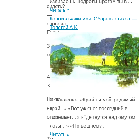
изливаешь щедроты,Врагам ты в ...
сидеть?
Читать »
—
Колокольчики мои. Сборник стихов —
спросил
Толстой А.К.
Ёжик.
Заяц
молчал.
—
А,
Заяц?
Никто
Оглавление: «Край ты мой, родимый
не
край!..» «Вот уж снег последний в
ответил.
поле тает…» «Где гнутся над омутом
лозы…» «По вешнему ...
—
Читать »