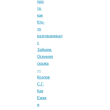
про
то,
как
Кто-
то
разговаривал
с
Зайцем.
Осенняя
сказка
—
Козлов
С.Г.
Как
Ежик
и