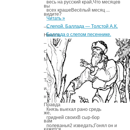
весь на русский край,Что месяцев
вы
всех крашеВесёлый месяц ...
видите?
Читать »
Слепой. Баллада — Толстой А.К.
—
Баллада о слепом песеннике.
Ничего,
—
сказал
Медвежонок.
—
Так
и
надо.
Правда
Князь выехал рано средь
же,
гридней своихВ сыр-бор
вам
полеванья2 изведать;Гонял он и
кажется,