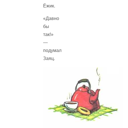
Ёжик.
«Давно
бы
так!»
—
подумал
Заяц.