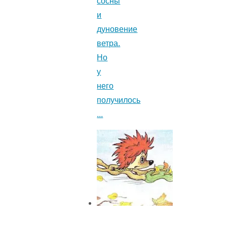
сосны
и
дуновение
ветра.
Но
у
него
получилось
...