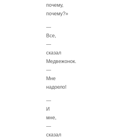
почему,
почему?»
—
Все,
—
сказал
Медвежонок.
—
Мне
надоело!
—
И
мне,
—
сказал