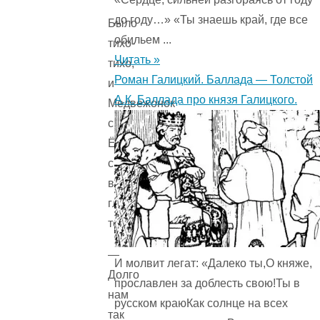
до году…» «Ты знаешь край, где все
Было
обильем ...
тихо-
Читать »
тихо,
Роман Галицкий. Баллада — Толстой
и
А.К. Баллада про князя Галицкого.
Медвежонок
с
Ёжиком
сидели
в
глухой
темноте.
—
И молвит легат: «Далеко ты,О княже,
Долго
прославлен за доблесть свою!Ты в
нам
русском краюКак солнце на всех
так