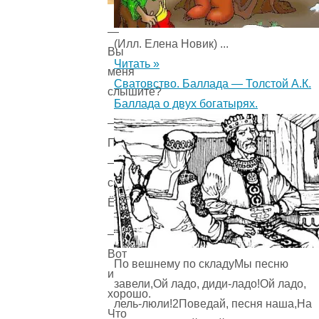
—
(Илл. Елена Новик) ...
Вы
Читать »
меня
Сватовство. Баллада — Толстой А.К.
слышите?
Баллада о двух богатырях.
—
Плохо,
—
сказал
Ёжик.
—
Вот
По вешнему по складуМы песню
и
завели,Ой ладо, диди-ладо!Ой ладо,
хорошо.
лель-люли!2Поведай, песня наша,На
Что