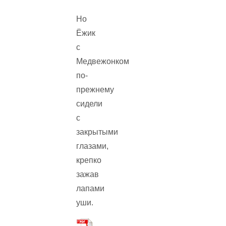
Но
Ёжик
с
Медвежонком
по-
прежнему
сидели
с
закрытыми
глазами,
крепко
зажав
лапами
уши.