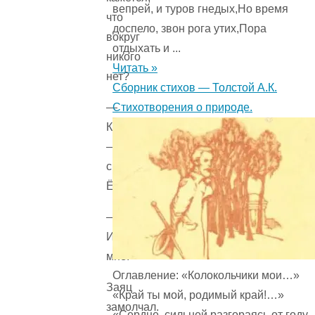
вепрей, и туров гнедых,Но время
что
доспело, звон рога утих,Пора
вокруг
отдыхать и ...
никого
Читать »
нет?
Сборник стихов — Толстой А.К.
Стихотворения о природе.
—
Кажется.
—
сказал
Ёжик.
—
И
мне.
Оглавление: «Колокольчики мои…»
Заяц
«Край ты мой, родимый край!…»
замолчал.
«Сердце, сильней разгораясь от году