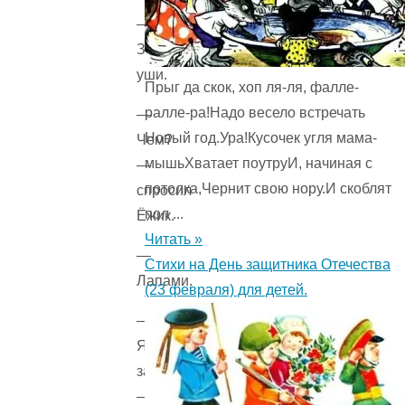
—
Заткните
уши.
Прыг да скок, хоп ля-ля, фалле-
ралле-ра!Надо весело встречать
—
Новый год.Ура!Кусочек угля мама-
Чем?
мышьХватает поутруИ, начиная с
—
потолка,Чернит свою нору.И скоблят
спросил
пол ...
Ёжик.
Читать »
—
Стихи на День защитника Отечества
Лапами.
(23 февраля) для детей.
—
Я
заткнул,
—