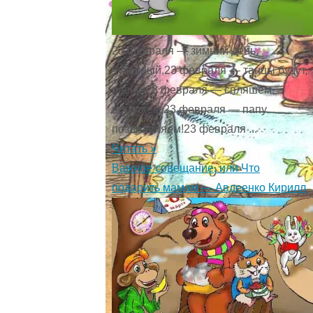
23 февраля — зимний день,
чудесный,23 февраля — танцы будут,
песни!23 февраля — спляшем,
погуляем,23 февраля — папу
поздравляем!23 февраля ...
Читать »
Важное совещание, или Что
подарить мамам — Авдеенко Кирилл