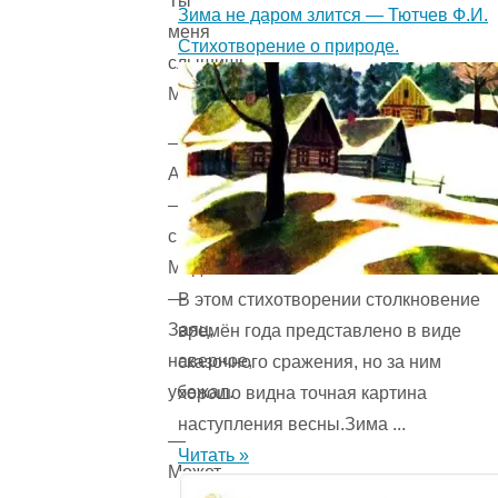
Ты
Зима не даром злится — Тютчев Ф.И.
меня
Стихотворение о природе.
слышишь,
Медвежонок?
—
Ага,
—
сказал
Медвежонок.
—
В этом стихотворении столкновение
Заяц,
времён года представ­лено в виде
наверное,
сказочного сражения, но за ним
убежал.
хорошо видна точная картина
наступления весны.Зима ...
—
Читать »
Может,