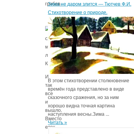
грибов.
Зима не даром злится — Тютчев Ф.И.
Стихотворение о природе.
И
В этом стихотворении столкновение
так
времён года представ­лено в виде
все
сказочного сражения, но за ним
и
хорошо видна точная картина
вышло.
наступления весны.Зима ...
Вместо
Читать »
елок