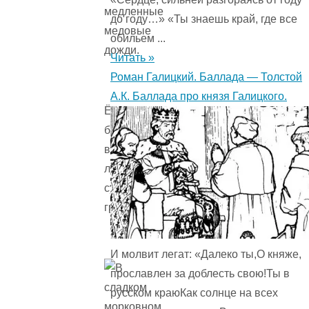
медленные
до году…» «Ты знаешь край, где все
медовые
обильем ...
дожди.
Читать »
Роман Галицкий. Баллада — Толстой
А.К. Баллада про князя Галицкого.
Ёжик
больше
всего
любил
сушеные
грибы.
И молвит легат: «Далеко ты,О княже,
прославлен за доблесть свою!Ты в
русском краюКак солнце на всех