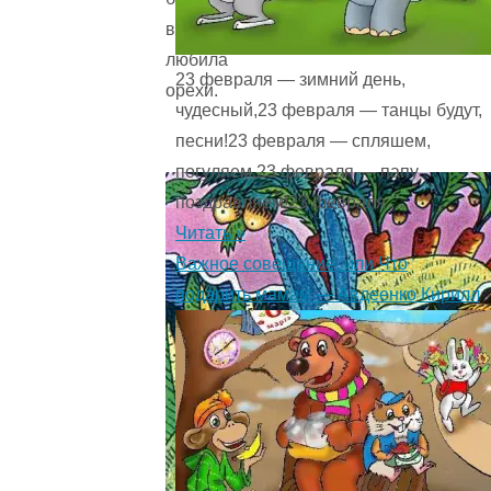
всего
любила
23 февраля — зимний день,
орехи.
чудесный,23 февраля — танцы будут,
песни!23 февраля — спляшем,
погуляем,23 февраля — папу
поздравляем!23 февраля ...
Читать »
Важное совещание, или Что
подарить мамам — Авдеенко Кирилл