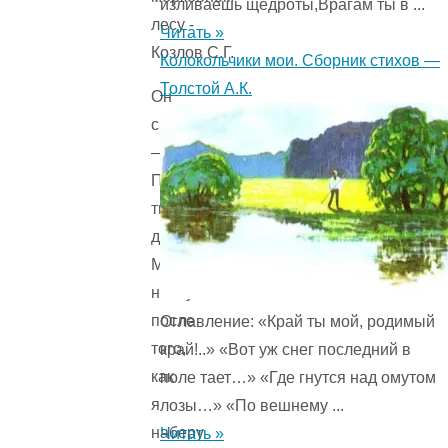
изливаешь щедроты,Врагам ты в ...
Читать »
Колокольчики мои. Сборник стихов —
Толстой А.К.
Он
сказал:
—
Пусть
твои
дожди,
Медвежонок,
начнутся
после
Оглавление: «Край ты мой, родимый
того,
край!..» «Вот уж снег последний в
как
поле тает…» «Где гнутся над омутом
я
лозы…» «По вешнему ...
наберу
Читать »