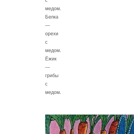
с
медом.
Белка
—
орехи
с
медом.
Ёжик
—
грибы
с
медом.