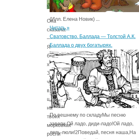
(Илл. Елена Новик) ...
Она
Читать »
сказала:
Сватовство. Баллада — Толстой А.К.
—
Баллада о двух богатырях.
Я
бы
хотела,
Заяц,
чтобы
вместо
шишек
на
По вешнему по складуМы песню
твоих
завели,Ой ладо, диди-ладо!Ой ладо,
морковках
лель-люли!2Поведай, песня наша,На
росли