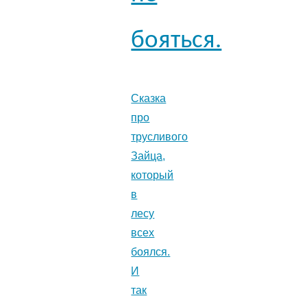
бояться.
Сказка
про
трусливого
Зайца,
который
в
лесу
всех
боялся.
И
так