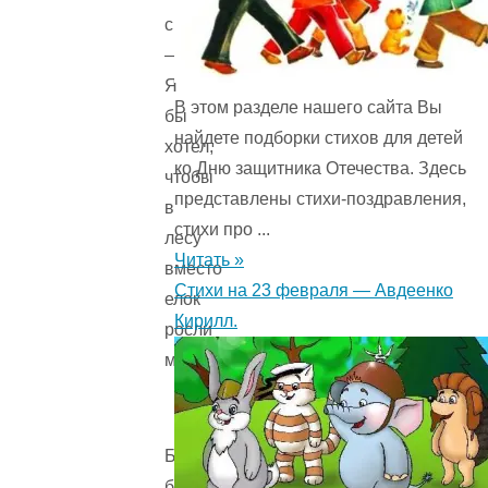
сказал:
—
Я
В этом разделе нашего сайта Вы
бы
найдете подборки стихов для детей
хотел,
ко Дню защитника Отечества. Здесь
чтобы
представлены стихи-поздравления,
в
стихи про ...
лесу
Читать »
вместо
Стихи на 23 февраля — Авдеенко
елок
Кирилл.
росли
морковки.
Белка
больше