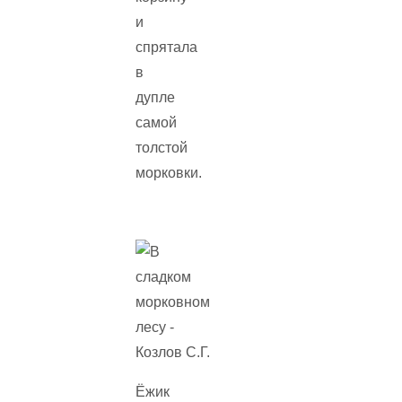
и
спрятала
в
дупле
самой
толстой
морковки.
Ёжик