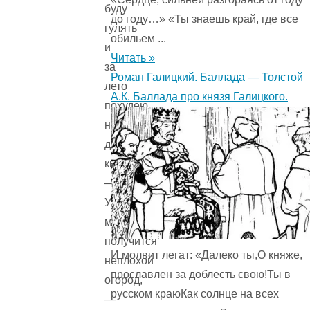
буду
до году…» «Ты знаешь край, где все
гулять
обильем ...
и
Читать »
за
Роман Галицкий. Баллада — Толстой
лето
А.К. Баллада про князя Галицкого.
похудею
на
десять
килограммов.
—
У
меня
получится
И молвит легат: «Далеко ты,О княже,
неплохой
прославлен за доблесть свою!Ты в
огород,
русском краюКак солнце на всех
—