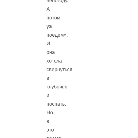
непогоду.
А
потом
уж
поедем».
И
она
хотела
свернуться
в
клубочек
и
поспать.
Но
в
это