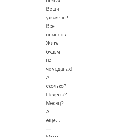
нельзя!
Вещи
уложены!
Все
помнется!
Жить
будем
на
чемоданах!
А
сколько?..
Неделю?
Месяц?
А
еще…
—