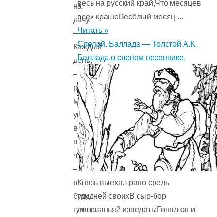
весь на русский край,Что месяцев
на
всех крашеВесёлый месяц ...
дачу.
Читать »
—
Слепой. Баллада — Толстой А.К.
Каждый
Баллада о слепом песеннике.
день,
—
радовалась
мама,
укладывая
вещи
в
чемоданы,
—
Князь выехал рано средь
я
гридней своихВ сыр-бор
буду
полеванья2 изведать;Гонял он и
гулять.