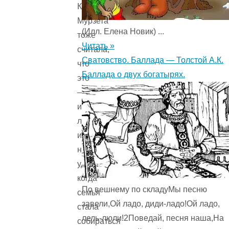
Кошка
Мурзета
(Илл. Елена Новик) ...
тоже
Читать »
считала,
Сватовство. Баллада — Толстой А.К.
что
Баллада о двух богатырях.
это
—
именно
лето,
и
не
удивилась,
когда
По вешнему по складуМы песню
семья
завели,Ой ладо, диди-ладо!Ой ладо,
стала
лель-люли!2Поведай, песня наша,На
собираться