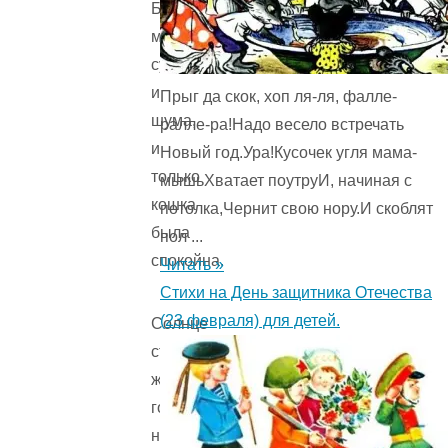
Было
много
суеты
и
Прыг да скок, хоп ля-ля, фалле-
шума,
ралле-ра!Надо весело встречать
и
Новый год.Ура!Кусочек угля мама-
только
мышьХватает поутруИ, начиная с
кошка
потолка,Чернит свою нору.И скоблят
была
пол ...
спокойна.
Читать »
Стихи на День защитника Отечества
(23 февраля) для детей.
Солнце
стало
жарким,
голубое
небо