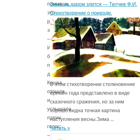
помнешь,
Зима не даром злится — Тютчев Ф.И.
это
Стихотворение о природе.
редиска,
это…
—
И
бабушка
перечисляла
дальше.
Кошка
В этом стихотворении столкновение
отошла
времён года представ­лено в виде
и
сказочного сражения, но за ним
услышала
хорошо видна точная картина
папин
наступления весны.Зима ...
голос:
Читать »
—