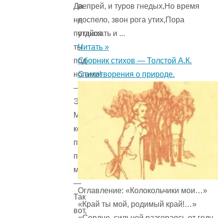
вепрей, и туров гнедых,Но время
Да
доспело, звон рога утих,Пора
не
отдыхать и ...
путайся
Читать »
ты
Сборник стихов — Толстой А.К.
под
Стихотворения о природе.
ногами!
—
Это
Мурзете,
которая
просто
проходила
мимо.
—
Оглавление: «Колокольчики мои…»
Так
«Край ты мой, родимый край!…»
вот,
«Сердце, сильней разгораясь от году