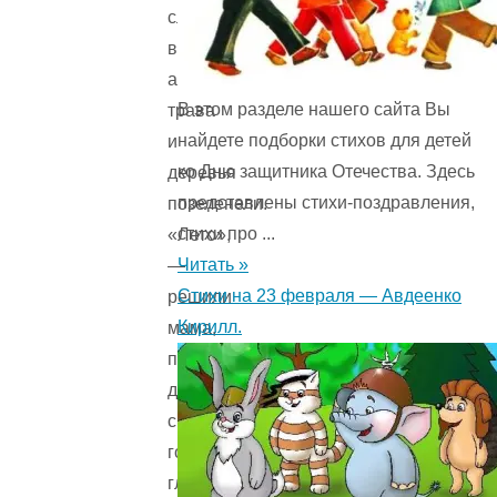
слегка
выгорело,
а
В этом разделе нашего сайта Вы
трава
найдете подборки стихов для детей
и
ко Дню защитника Отечества. Здесь
деревья
представлены стихи-поздравления,
позеленели.
стихи про ...
«Лето»,
Читать »
—
Стихи на 23 февраля — Авдеенко
решили
Кирилл.
мама,
папа,
девочка
с
голубыми
глазами