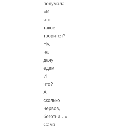
подумала:
«И
что
такое
творится?
Ну,
на
дачу
едем.
И
что?
А
сколько
нервов,
беготни…»
Сама