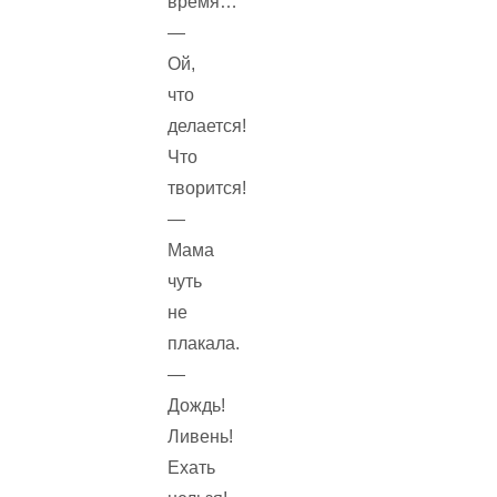
время…
—
Ой,
что
делается!
Что
творится!
—
Мама
чуть
не
плакала.
—
Дождь!
Ливень!
Ехать