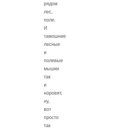
рядом
лес,
поле.
И
тамошние
лесные
и
полевые
мышки
так
и
норовят,
ну,
вот
просто
так