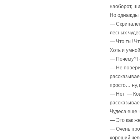
наоборот, ш
Но однажды 
— Скрипален
лесных чуде
— Что ты! Чт
Хоть и умной
— Почему?! 
— Не поверит
рассказывае
просто… ну, 
— Нет! — Ко
рассказываеш
Чудеса еще 
— Это как ж
— Очень про
хороший чело