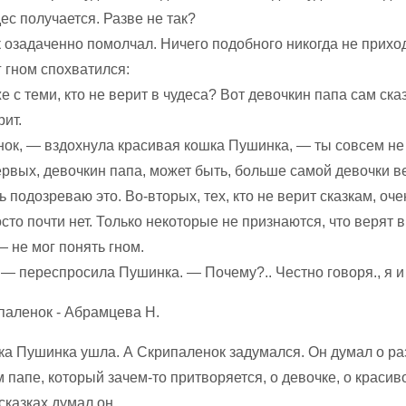
ес получается. Разве не так?
 озадаченно помолчал. Ничего подобного никогда не прихо
г гном спохватился:
же с теми, кто не верит в чудеса? Вот девочкин папа сам сказ
рит.
ок, — вздохнула красивая кошка Пушинка, — ты совсем не
рвых, девочкин папа, может быть, больше самой девочки в
ь подозреваю это. Во-вторых, тех, кто не верит сказкам, оче
осто почти нет. Только некоторые не признаются, что верят в
 не мог понять гном.
— переспросила Пушинка. — Почему?.. Честно говоря., я и
ка Пушинка ушла. А Скрипаленок задумался. Он думал о ра
 папе, который зачем-то притворяется, о девочке, о красив
сказках думал он.