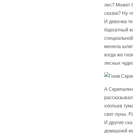
лес? Может б
сказок? Ну ч
И девочка те
бархатный к
специальной
меняла шляпы
когда же гно
лесных чудес
А Скрипален
рассказывал 
хлопьев тума
свет луны. Р
И другие ск
домашней ко