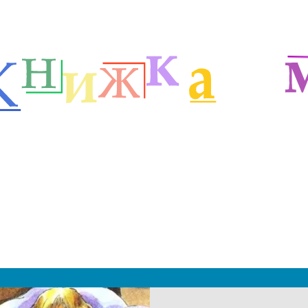
етей
Русские сказочники
Сказки Абрамцевой
м
|
 2019 - 2027