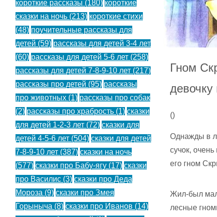
короткие рассказы
(180)
короткие
сказки на ночь
(213)
короткие стихи
(48)
поучительные рассказы для
детей
(59)
рассказы для детей 3-4 лет
(60)
рассказы для детей 5-6 лет
(258)
Гном Ск
рассказы для детей 7-8-9-10 лет
(217)
рассказы про детей
(95)
рассказы
девочку 
про животных
(1)
рассказы про собак
(2)
рассказы про храбрость
(1)
сказки
(
)
для детей 1-2-3 лет
(72)
сказки для
Однажды в л
детей 4-5-6 лет
(504)
сказки для детей
сучок, очень
7-8-9-10 лет
(387)
сказки на ночь
его гном Скр
(577)
сказки про Бабу-ягу
(17)
сказки
про Василис
(3)
сказки про Деда
Мороза
(9)
сказки про Змея
Жил-был мал
Горыныча
(8)
сказки про Иванов
(14)
лесные гномы