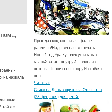
гнома,
Прыг да скок, хоп ля-ля, фалле-
ралле-ра!Надо весело встречать
Новый год.Ура!Кусочек угля мама-
мышьХватает поутруИ, начиная с
потолка,Чернит свою нору.И скоблят
странный
пол ...
вочка назвала
Читать »
Стихи на День защитника Отечества
(23 февраля) для детей.
новенные
В той же