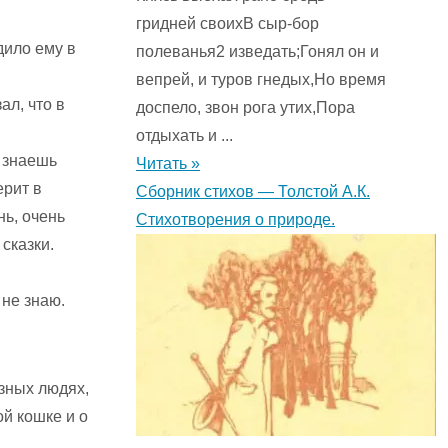
гридней своихВ сыр-бор
дило ему в
полеванья2 изведать;Гонял он и
вепрей, и туров гнедых,Но время
ал, что в
доспело, звон рога утих,Пора
отдыхать и ...
 знаешь
Читать »
ерит в
Сборник стихов — Толстой А.К.
нь, очень
Стихотворения о природе.
 сказки.
 не знаю.
зных людях,
ой кошке и о