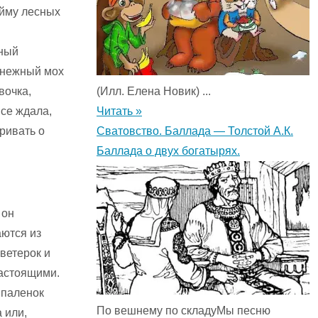
ойму лесных
еный
а нежный мох
вочка,
(Илл. Елена Новик) ...
все ждала,
Читать »
аривать о
Сватовство. Баллада — Толстой А.К.
Баллада о двух богатырях.
 он
аются из
 ветерок и
настоящими.
ипаленок
По вешнему по складуМы песню
 или,