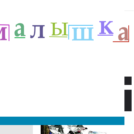
Новое
Веселый новый год — Прёйсен А.
Стихи для детей.