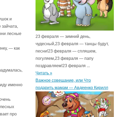
ушок и
 зайчата,
 они лесные
23 февраля — зимний день,
чудесный,23 февраля — танцы будут,
нку, — как
песни!23 февраля — спляшем,
погуляем,23 февраля — папу
поздравляем!23 февраля ...
задумалась,
Читать »
Важное совещание, или Что
виду именно
подарить мамам — Авдеенко Кирилл
очень
 лесных
вает про