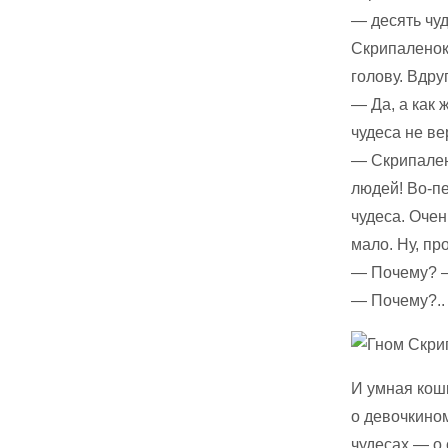
— десять чуд
Скрипаленок
голову. Вдру
— Да, а как 
чудеса не ве
— Скрипален
людей! Во-пе
чудеса. Очен
мало. Ну, пр
— Почему? —
— Почему?.. 
И умная кош
о девочкином
чудесах — о 