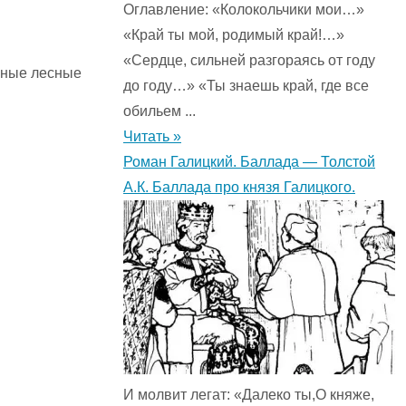
Оглавление: «Колокольчики мои…»
«Край ты мой, родимый край!…»
«Сердце, сильней разгораясь от году
есные лесные
до году…» «Ты знаешь край, где все
обильем ...
Читать »
Роман Галицкий. Баллада — Толстой
А.К. Баллада про князя Галицкого.
И молвит легат: «Далеко ты,О княже,