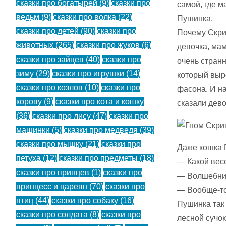
сказки про богатырей
(9)
сказки про
самой, где м
ведьм
(9)
сказки про волка
(22)
Пушинка.
сказки про детей
(90)
сказки про
Почему Скрип
животных
(265)
сказки про жуков
(6)
девочка, мам
сказки про зайцев
(40)
сказки про
очень странн
зиму
(29)
сказки про игрушки
(14)
который выро
сказки про козлов
(10)
сказки про
фасона. И на
корову
(9)
сказки про кота и кошку
сказали дево
(36)
сказки про лису
(47)
сказки про
машинки
(5)
сказки про медведя
(39)
сказки про мышку
(21)
сказки про
Даже кошка П
петуха
(12)
сказки про предметы
(18)
— Какой вес
сказки про принцев
(1)
сказки про
— Волшебник
принцесс и царевн
(70)
сказки про
— Вообще-то 
птиц
(44)
сказки про собаку
(16)
Пушинка так 
сказки про солдата
(8)
сказки про
лесной сучок