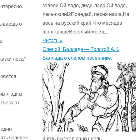
завели,Ой ладо, диди-ладо!Ой ладо,
интересно.
лель-люли!2Поведай, песня наша,На
весь на русский край,Что месяцев
зываешь о
всех крашеВесёлый месяц ...
Читать »
х.
Слепой. Баллада — Толстой А.К.
Баллада о слепом песеннике.
казки леса?
новятся
ким людям
исчезают.
 один
ять человек
Князь выехал рано средь