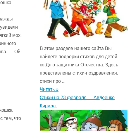
кошка
днажды
 увидели
ягкий мох,
ринного
В этом разделе нашего сайта Вы
япа. — Ой, —
найдете подборки стихов для детей
ко Дню защитника Отечества. Здесь
представлены стихи-поздравления,
стихи про ...
Читать »
Стихи на 23 февраля — Авдеенко
Кирилл.
 кошка
с тем, что