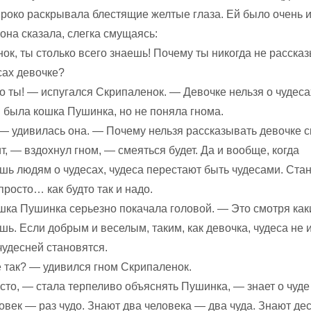
ироко раскрывала блестящие желтые глаза. Ей было очень 
она сказала, слегка смущаясь:
ок, ты столько всего знаешь! Почему ты никогда не расска
сах девочке?
о ты! — испугался Скрипаленок. — Девочке нельзя о чудеса
 была кошка Пушинка, но не поняла гнома.
— удивилась она. — Почему нельзя рассказывать девочке с
, — вздохнул гном, — смеяться будет. Да и вообще, когда
шь людям о чудесах, чудеса перестают быть чудесами. Ста
просто… как будто так и надо.
шка Пушинка серьезно покачала головой. — Это смотря ка
ь. Если добрым и веселым, таким, как девочка, чудеса не 
чудесней становятся.
е так? — удивился гном Скрипаленок.
сто, — стала терпеливо объяснять Пушинка, — знает о чуде
век — раз чудо. Знают два человека — два чуда. Знают дес