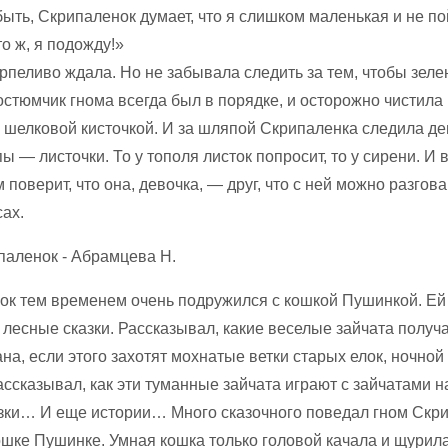
ыть, Скрипаленок думает, что я слишком маленькая и не п
то ж, я подожду!»
рпеливо ждала. Но не забывала следить за тем, чтобы зел
остюмчик гнома всегда был в порядке, и осторожно чистил
 шелковой кисточкой. И за шляпой Скрипаленка следила де
 — листочки. То у тополя листок попросит, то у сирени. И 
м поверит, что она, девочка, — друг, что с ней можно разгов
ах.
ок тем временем очень подружился с кошкой Пушинкой. Ей
лесные сказки. Рассказывал, какие веселые зайчата получ
на, если этого захотят мохнатые ветки старых елок, ночной
ассказывал, как эти туманные зайчата играют с зайчатами 
азки… И еще истории… Много сказочного поведал гном Скр
шке Пушинке. Умная кошка только головой качала и щурила