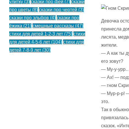
улитку
(3)
сказки про фей
(7)
сказки
про цветы
(8)
сказки про чертей
(3)
сказки про эльфов
(4)
сказки про
Девочка осто
ёжика
(21)
смешные рассказы
(47)
принесла дом
стихи для детей 1-2-3 лет
(75)
стихи
лисята, медв
для детей 4-5-6 лет
(104)
стихи для
жители.
детей 7-8-9 лет
(30)
— А как ты 
его зовут?
— Му-у-урр…
— Ах! — под
— гном Скри
— Мур-р-р! 
это.
Так в обыкн
привязалась 
сказок. «Инт