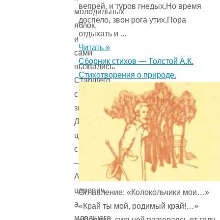
вепрей, и туров гнедых,Но время
молодильных
доспело, звон рога утих,Пора
яблок,
отдыхать и ...
и
Читать »
сами
Сборник стихов — Толстой А.К.
вызвались.
Стихотворения о природе.
Старшего
сына
звали
Дмитрий-
царевич,
среднего
—
Алексей-
царевич,
Оглавление: «Колокольчики мои…»
а
«Край ты мой, родимый край!…»
младшего
«Сердце, сильней разгораясь от году