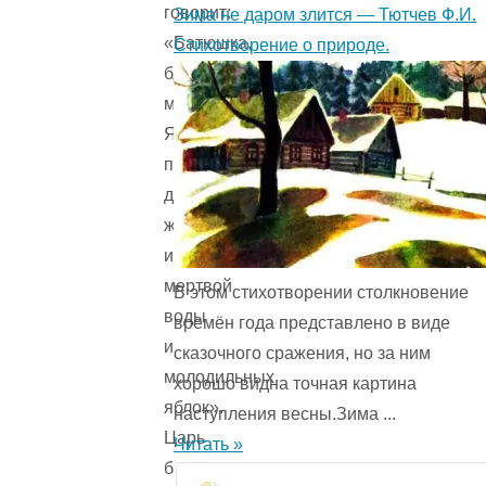
говорит:
Зима не даром злится — Тютчев Ф.И.
«Батюшка,
Стихотворение о природе.
благословите
меня!
Я
поеду,
достану
живой
и
мертвой
В этом стихотворении столкновение
воды
времён года представ­лено в виде
и
сказочного сражения, но за ним
молодильных
хорошо видна точная картина
яблок».
наступления весны.Зима ...
Царь
Читать »
был