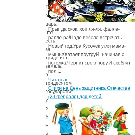
Прослышал
этот
царь,
Прыг да скок, хоп ля-ля, фалле-
что
ралле-ра!Надо весело встречать
есть
Новый год.Ура!Кусочек угля мама-
за
мышьХватает поутруИ, начиная с
тридевять
потолка,Чернит свою нору.И скоблят
земель,
пол ...
в
Читать »
тридесятом
Стихи на День защитника Отечества
государстве
(23 февраля) для детей.
у
Усоньши-
богатырши
живая
и