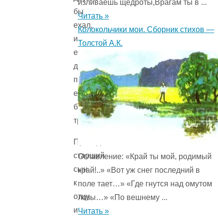
изливаешь щедроты,Врагам ты в ...
бы
Читать »
ехал,
Колокольчики мои. Сборник стихов —
и
Толстой А.К.
если
другой
пропадет,
ехал
бы
третий.
Приходит
старший
Оглавление: «Край ты мой, родимый
сын
край!..» «Вот уж снег последний в
к
поле тает…» «Где гнутся над омутом
отцу
лозы…» «По вешнему ...
и
Читать »