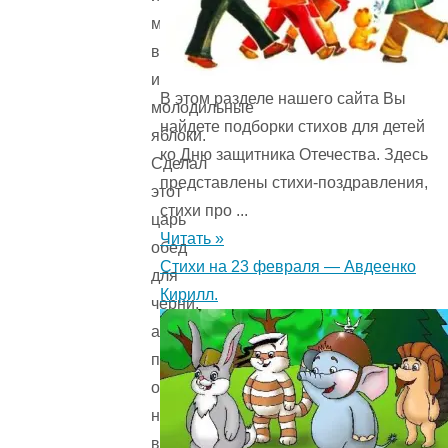
мертвая
вода
и
В этом разделе нашего сайта Вы
молодильные
найдете подборки стихов для детей
яблоки.
ко Дню защитника Отечества. Здесь
Сделал
представлены стихи-поздравления,
этот
стихи про ...
царь
Читать »
обед
Стихи на 23 февраля — Авдеенко
для
Кирилл.
черни,
а
после
обеда
начал
вызов: