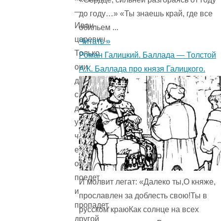
—
до году…» «Ты знаешь край, где все
Иван-
обильем ...
царевич.
Читать »
Только
Роман Галицкий. Баллада — Толстой
они
А.К. Баллада про князя Галицкого.
друг
с
другом
условились,
что,
если
один
поедет
И молвит легат: «Далеко ты,О княже,
и
прославлен за доблесть свою!Ты в
пропадет,
русском краюКак солнце на всех
другой