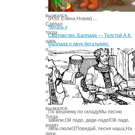
не
вызвался.
(Илл. Елена Новик) ...
Сделал
Читать »
тогда
Сватовство. Баллада — Толстой А.К.
царь
Баллада о двух богатырях.
обед
для
войска,
и
тоже
никто
не
вызвался.
По вешнему по складуМы песню
Тогда
завели,Ой ладо, диди-ладо!Ой ладо,
видят
лель-люли!2Поведай, песня наша,На
дети,