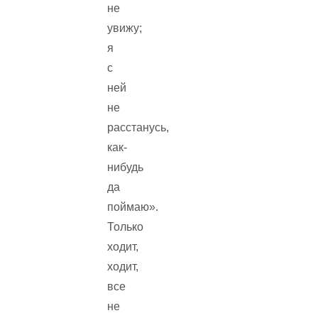
не
увижу;
я
с
ней
не
расстанусь,
как-
нибудь
да
поймаю».
Только
ходит,
ходит,
все
не