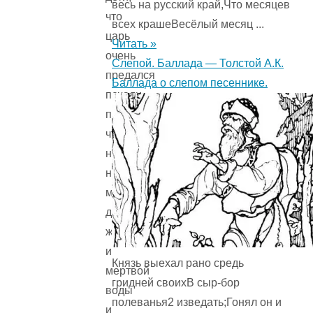
весь на русский край,Что месяцев
что
всех крашеВесёлый месяц ...
царь
Читать »
очень
Слепой. Баллада — Толстой А.К.
предался
Баллада о слепом песеннике.
печали,
потому
что
никто
не
может
достать
живой
и
Князь выехал рано средь
мертвой
гридней своихВ сыр-бор
воды
полеванья2 изведать;Гонял он и
и