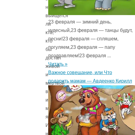
не
выищется
23 февраля — зимний день,
ли
чудесный,23 февраля — танцы будут,
кто,
песни!23 февраля — спляшем,
кто
погуляем,23 февраля — папу
бы
поздравляем!23 февраля ...
достал
Читать »
живой
Важное совещание, или Что
и
подарить мамам — Авдеенко Кирилл
мертвой
воды
и
молодильных
яблок.
И
никто