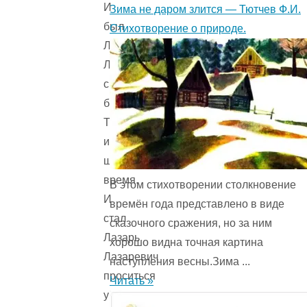
И
Зима не даром злится — Тютчев Ф.И.
был
Стихотворение о природе.
Лазарь
Лазаревич
сильным
богатырем
Так
и
шло
время.
В этом стихотворении столкновение
И
времён года представ­лено в виде
стал
сказочного сражения, но за ним
Лазарь
хорошо видна точная картина
Лазаревич
наступления весны.Зима ...
проситься
Читать »
у