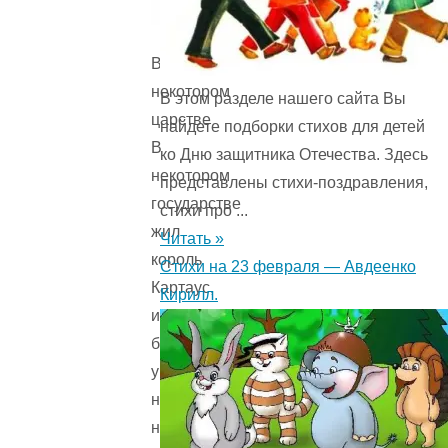
В
некотором
В этом разделе нашего сайта Вы
царстве
найдете подборки стихов для детей
В
ко Дню защитника Отечества. Здесь
некотором
представлены стихи-поздравления,
государстве
стихи про ...
жил
Читать »
король
Стихи на 23 февраля — Авдеенко
Картаус,
Кирилл.
и
было
у
него
на