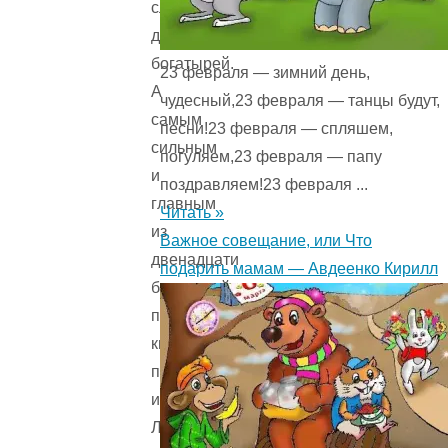
службе
двенадцать
богатырей.
23 февраля — зимний день,
А
чудесный,23 февраля — танцы будут,
самым
песни!23 февраля — спляшем,
сильным
погуляем,23 февраля — папу
и
поздравляем!23 февраля ...
главным
Читать »
из
Важное совещание, или Что
двенадцати
подарить мамам — Авдеенко Кирилл
богатырей
почитался
князь
по
имени
Лазарь