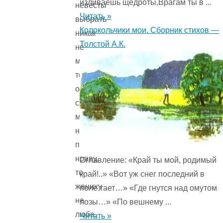
изливаешь щедроты,Врагам ты в ...
невесты
Читать »
выбрать
Колокольчики мои. Сборник стихов —
никак
Толстой А.К.
не
может:
то
отцу
с
матерью
не
по
нраву,
Оглавление: «Край ты мой, родимый
то
край!..» «Вот уж снег последний в
жениху
поле тает…» «Где гнутся над омутом
не
лозы…» «По вешнему ...
люба.
Читать »