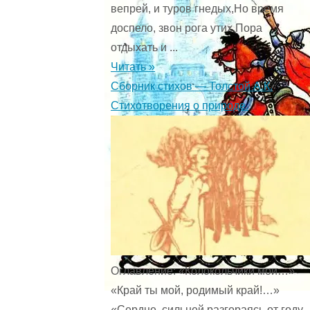
вепрей, и туров гнедых,Но время
доспело, звон рога утих,Пора
отдыхать и ...
Читать »
Сборник стихов — Толстой А.К.
Стихотворения о природе.
Оглавление: «Колокольчики мои…»
«Край ты мой, родимый край!…»
«Сердце, сильней разгораясь от году