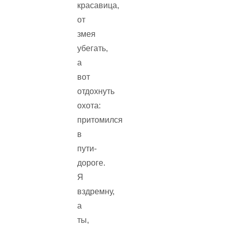
красавица,
от
змея
убегать,
а
вот
отдохнуть
охота:
притомился
в
пути-
дороге.
Я
вздремну,
а
ты,