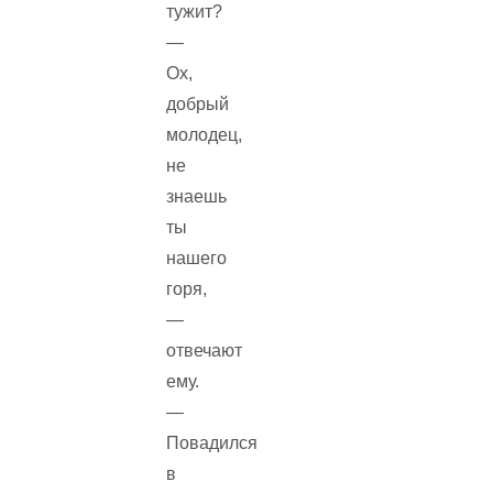
тужит?
—
Ох,
добрый
молодец,
не
знаешь
ты
нашего
горя,
—
отвечают
ему.
—
Повадился
в