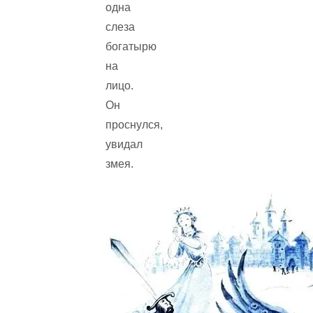
одна
слеза
богатырю
на
лицо.
Он
проснулся,
увидал
змея.