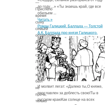
—
до году…» «Ты знаешь край, где все
Приспело
обильем ...
время
Читать »
сыну
Роман Галицкий. Баллада — Толстой
семьёй
А.К. Баллада про князя Галицкого.
обзаводиться!
Да
и
сам
Лазарь
Лазаревич
жениться
был
И молвит легат: «Далеко ты,О княже,
не
прославлен за доблесть свою!Ты в
прочь,
русском краюКак солнце на всех
только