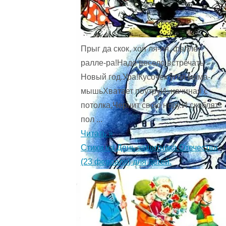
Прыг да скок, хоп ля-ля, фалле-
ралле-ра!Надо весело встречать
Новый год.Ура!Кусочек угля мама-
мышьХватает поутруИ, начиная с
потолка,Чернит свою нору.И скоблят
пол ...
Читать »
Стихи на День защитника Отечества
(23 февраля) для детей.