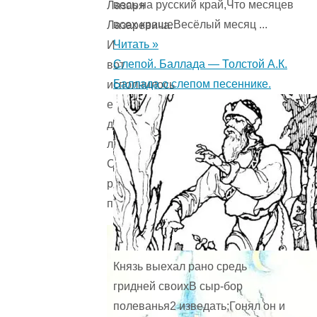
весь на русский край,Что месяцев
Лазаря
всех крашеВесёлый месяц ...
Лазаревича.
Читать »
И
Слепой. Баллада — Толстой А.К.
вот
Баллада о слепом песеннике.
исполнилось
ему
двадцать
лет.
Стали
родители
поговаривать:
Князь выехал рано средь
гридней своихВ сыр-бор
полеванья2 изведать;Гонял он и