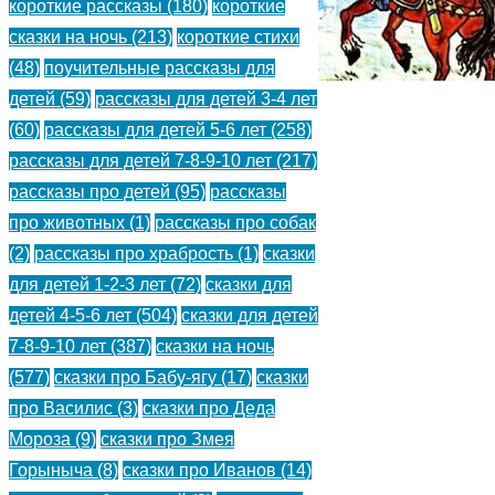
короткие рассказы
(180)
короткие
волшебные
сказки на ночь
(213)
короткие стихи
сказки
(48)
поучительные рассказы для
детей
(59)
рассказы для детей 3-4 лет
(60)
рассказы для детей 5-6 лет
(258)
Сказка
рассказы для детей 7-8-9-10 лет
(217)
о
рассказы про детей
(95)
рассказы
про животных
(1)
рассказы про собак
славном
(2)
рассказы про храбрость
(1)
сказки
могучем
для детей 1-2-3 лет
(72)
сказки для
детей 4-5-6 лет
(504)
сказки для детей
богатыре
7-8-9-10 лет
(387)
сказки на ночь
Еруслане
(577)
сказки про Бабу-ягу
(17)
сказки
про Василис
(3)
сказки про Деда
Лазаревиче
Мороза
(9)
сказки про Змея
Горыныча
(8)
сказки про Иванов
(14)
(
)