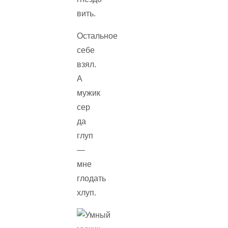
вить.
Остальное
себе
взял.
А
мужик
сер
да
глуп
—
мне
глодать
хлуп.