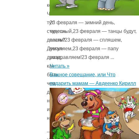
кормить.
Что
23 февраля — зимний день,
тут
чудесный,23 февраля — танцы будут,
станешь
песни!23 февраля — спляшем,
делать?
погуляем,23 февраля — папу
Думал-
поздравляем!23 февраля ...
думал,
Читать »
как
Важное совещание, или Что
быть,
подарить мамам — Авдеенко Кирилл
чем
детей
накормить,
и
надумал:
—