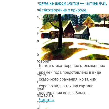
нечем
Зима не даром злится — Тютчев Ф.И.
детей
Стихотворение о природе.
кормить.
—
Ну
ладно,
—
барин
говорит.
В этом стихотворении столкновение
—
времён года представ­лено в виде
Умел
сказочного сражения, но за ним
ты
хорошо видна точная картина
гуся
наступления весны.Зима ...
подарить,
Читать »
сумей
его