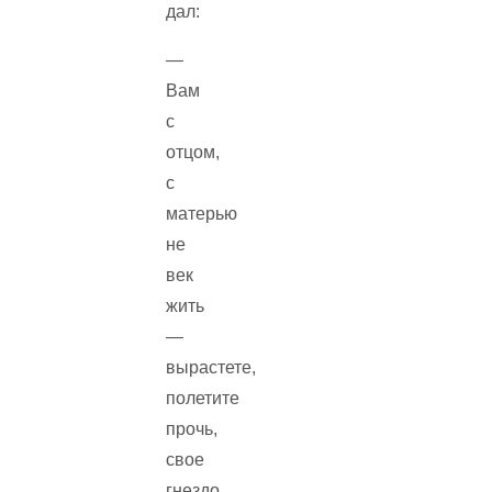
дал:
—
Вам
с
отцом,
с
матерью
не
век
жить
—
вырастете,
полетите
прочь,
свое
гнездо