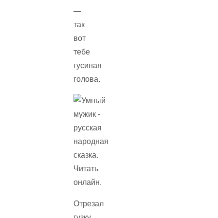
—
так
вот
тебе
гусиная
голова.
Отрезал
гузку,