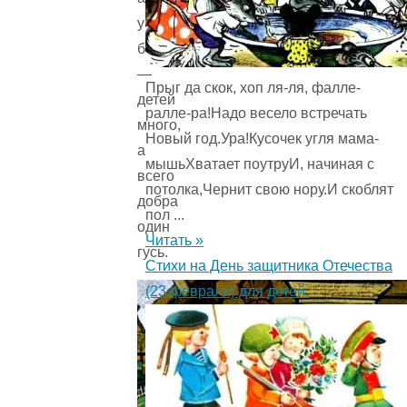
у
бедного
—
Прыг да скок, хоп ля-ля, фалле-
детей
ралле-ра!Надо весело встречать
много,
Новый год.Ура!Кусочек угля мама-
а
мышьХватает поутруИ, начиная с
всего
потолка,Чернит свою нору.И скоблят
добра
пол ...
один
Читать »
гусь.
Стихи на День защитника Отечества
(23 февраля) для детей.