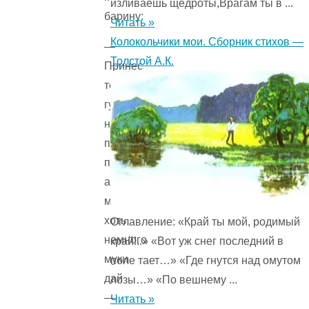
изливаешь щедроты,Врагам ты в ...
барину:
Читать »
Колокольчики мои. Сборник стихов —
—
Толстой А.К.
Принес
тебе
гуська,
не
побрезгуй
принять,
а
мне
хоть
Оглавление: «Край ты мой, родимый
немного
край!..» «Вот уж снег последний в
муки
поле тает…» «Где гнутся над омутом
дай
лозы…» «По вешнему ...
—
Читать »