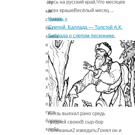
весь на русский край,Что месяцев
-Ну
всех крашеВесёлый месяц ...
как
Читать »
станем
Слепой. Баллада — Толстой А.К.
без
Баллада о слепом песеннике.
хлеба
есть,
надолго
ли
нам
его
хватит?
Лучше
отнесу
гуся
Князь выехал рано средь
барину,
гридней своихВ сыр-бор
хлеба
полеванья2 изведать;Гонял он и