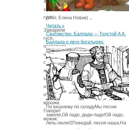
Жарь,
хозяйка,
гуся!
(Илл. Елена Новик) ...
Читать »
Зажарили
Сватовство. Баллада — Толстой А.К.
гуся,
Баллада о двух богатырях.
поставили
на
стол,
а
хлеба
нет
ни
крошки.
По вешнему по складуМы песню
Говорит
завели,Ой ладо, диди-ладо!Ой ладо,
мужик:
лель-люли!2Поведай, песня наша,На