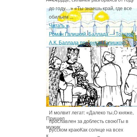
до году…» «Ты знаешь край, где все
обильем ...
Читать »
Роман Галицкий. Баллада — Толстой
А.К. Баллада про князя Галицкого.
И молвит легат: «Далеко ты,О княже,
Пришел
прославлен за доблесть свою!Ты в
мужик
русском краюКак солнце на всех
к