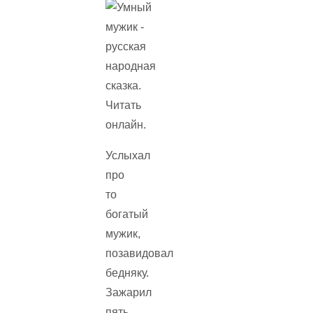
Услыхал
про
то
богатый
мужик,
позавидовал
бедняку.
Зажарил
пять