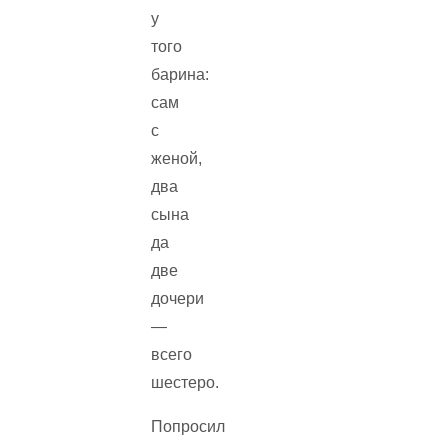
у
того
барина:
сам
с
женой,
два
сына
да
две
дочери
—
всего
шестеро.
Попросил