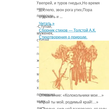
у
вепрей, и туров гнедых,Но время
него
доспело, звон рога утих,Пора
попрошу.
отдыхать и ...
Читать »
-Ступай,
Сборник стихов — Толстой А.К.
муженек,
Стихотворения о природе.
ступай,
—
говорит
жена,
—
может
быть,
хоть
полмешка
Оглавление: «Колокольчики мои…»
муки
«Край ты мой, родимый край!…»
даст.
«Сердце, сильней разгораясь от году