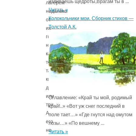
изливаешь щедроты,Врагам ты в ...
лагерем
Читать »
недалеко
Колокольчики мои. Сборник стихов —
от
Толстой А.К.
их
города,
но
каких-
то
там
километра
два
или
Оглавление: «Край ты мой, родимый
три.
край!..» «Вот уж снег последний в
А
поле тает…» «Где гнутся над омутом
его
лозы…» «По вешнему ...
не
Читать »