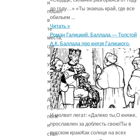
и
до году…» «Ты знаешь край, где все
пошел
обильем ...
в
Читать »
те
Роман Галицкий. Баллада — Толстой
места,
А.К. Баллада про князя Галицкого.
где
жили
у
солдата
жена
и
дочь.
Пришел
И молвит легат: «Далеко ты,О княже,
полк
прославлен за доблесть свою!Ты в
и
русском краюКак солнце на всех
стал