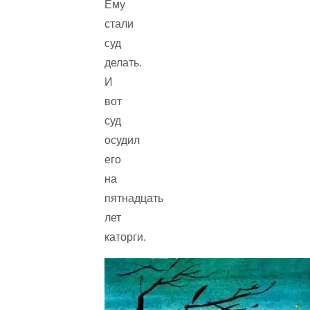
Ему
стали
суд
делать.
И
вот
суд
осудил
его
на
пятнадцать
лет
каторги.