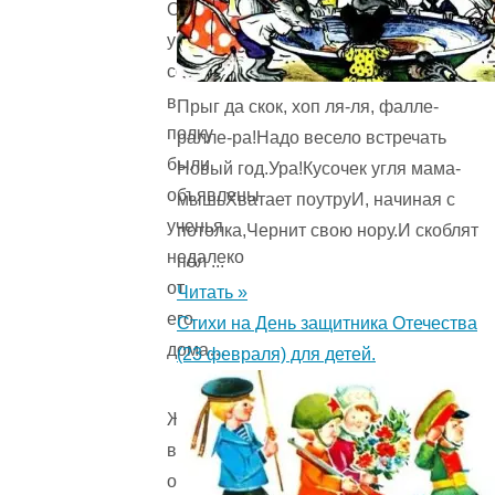
Однажды
у
солдата
в
Прыг да скок, хоп ля-ля, фалле-
полку
ралле-ра!Надо весело встречать
были
Новый год.Ура!Кусочек угля мама-
объявлены
мышьХватает поутруИ, начиная с
ученья
потолка,Чернит свою нору.И скоблят
недалеко
пол ...
от
Читать »
его
Стихи на День защитника Отечества
дома…
(23 февраля) для детей.
Жил
в
одном