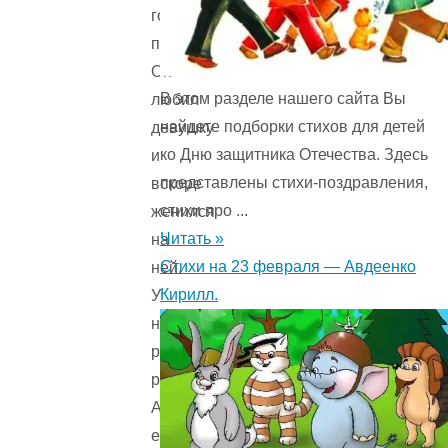
городе
парень.
Он
В этом разделе нашего сайта Вы
любил
найдете подборки стихов для детей
девушку
ко Дню защитника Отечества. Здесь
и
представлены стихи-поздравления,
вскоре
стихи про ...
женился
Читать »
на
Стихи на 23 февраля — Авдеенко
ней.
Кирилл.
У
них
родился
ребенок.
А
его