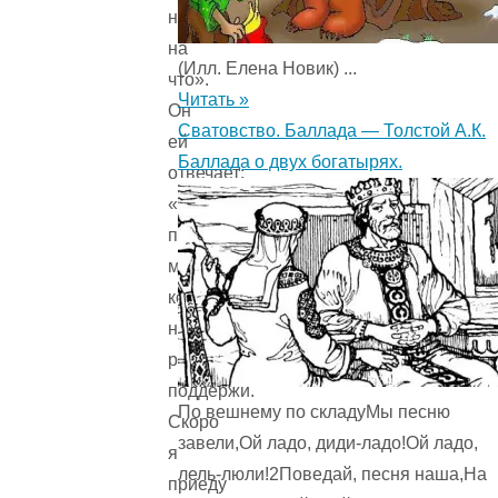
не
на
(Илл. Елена Новик) ...
что».
Читать »
Он
Сватовство. Баллада — Толстой А.К.
ей
Баллада о двух богатырях.
отвечает:
«Ты
продай
мой
костюм,
но
ребенка
поддержи.
По вешнему по складуМы песню
Скоро
завели,Ой ладо, диди-ладо!Ой ладо,
я
лель-люли!2Поведай, песня наша,На
приеду