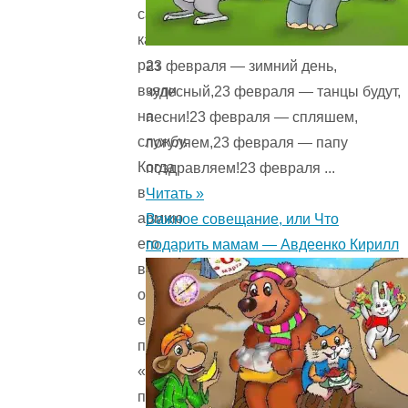
самого
как
раз
23 февраля — зимний день,
взяли
чудесный,23 февраля — танцы будут,
на
песни!23 февраля — спляшем,
службу.
погуляем,23 февраля — папу
Когда
поздравляем!23 февраля ...
в
Читать »
армию
Важное совещание, или Что
его
подарить мамам — Авдеенко Кирилл
взяли,
она
ему
пишет:
«Нам
питаться