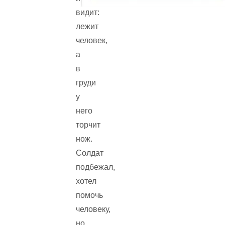
видит:
лежит
человек,
а
в
груди
у
него
торчит
нож.
Солдат
подбежал,
хотел
помочь
человеку,
но