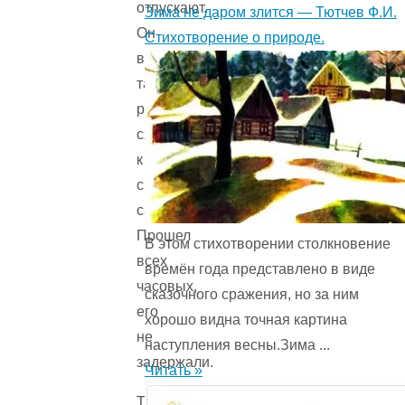
отпускают.
Зима не даром злится — Тютчев Ф.И.
Он
Стихотворение о природе.
все-
таки
решил
сходить
к
своим
самовольно.
Прошел
В этом стихотворении столкновение
всех
времён года представ­лено в виде
часовых,
сказочного сражения, но за ним
его
хорошо видна точная картина
не
наступления весны.Зима ...
задержали.
Читать »
Только