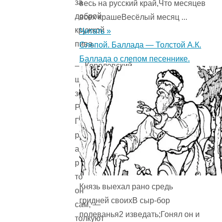
за
весь на русский край,Что месяцев
доброй
всех крашеВесёлый месяц ...
кружкой
Читать »
пива.
Слепой. Баллада — Толстой А.К.
Баллада о слепом песеннике.
— Королевский
шериф
зовёт
Робин
Гуда
разбойником,
а
разбойник-
то
Князь выехал рано средь
он
гридней своихВ сыр-бор
сам, —
полеванья2 изведать;Гонял он и
толкуют