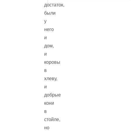
достаток,
были
у
него
и
дом,
и
коровы
в
хлеву,
и
добрые
кони
в
стойле,
но