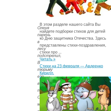
В этом разделе нашего сайта Вы
Оленя
найдете подборки стихов для детей
парень
ко Дню защитника Отечества. Здесь
в
представлены стихи-поздравления,
лесу
стихи про ...
подстрелил,
Читать »
В
Стихи на 23 февраля — Авдеенко
тюрьму
Кирилл.
его,
в
тюрьму!
Оленьим
мясом