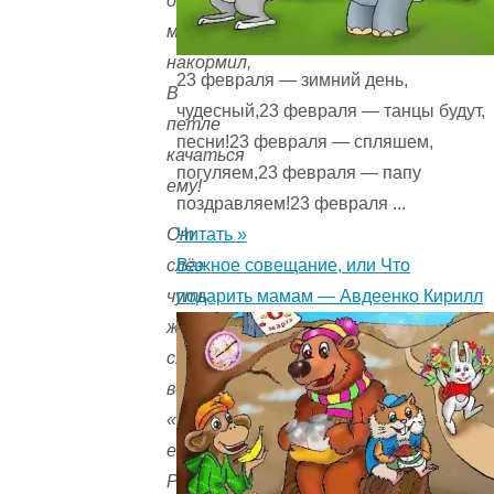
он
мать
накормил,
23 февраля — зимний день,
В
чудесный,23 февраля — танцы будут,
петле
песни!23 февраля — спляшем,
качаться
погуляем,23 февраля — папу
ему!
поздравляем!23 февраля ...
Читать »
От
Важное совещание, или Что
слёз
подарить мамам — Авдеенко Кирилл
чуть
жива
старуха
вдова:
«Спаси
его,
Робин