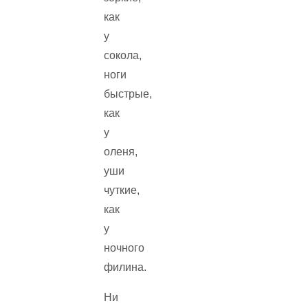
как
у
сокола,
ноги
быстрые,
как
у
оленя,
уши
чуткие,
как
у
ночного
филина.
Ни