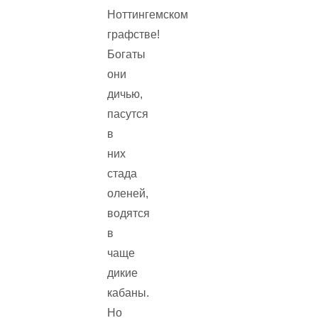
Ноттингемском
графстве!
Богаты
они
дичью,
пасутся
в
них
стада
оленей,
водятся
в
чаще
дикие
кабаны.
Но