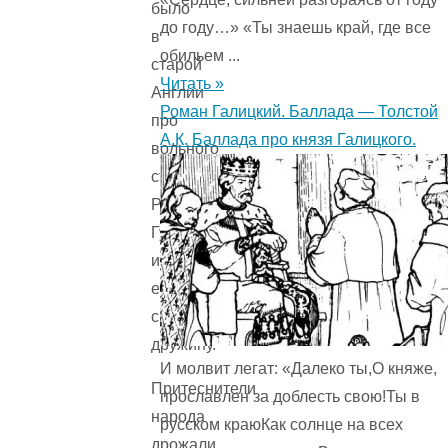
было
до году…» «Ты знаешь край, где все
в
обильем ...
старой
Читать »
Англии
Роман Галицкий. Баллада — Толстой
про
А.К. Баллада про князя Галицкого.
вольного
стрелка
Робин
Гуда
и
его
смелую
дружину.
И молвит легат: «Далеко ты,О княже,
Притеснители
прославлен за доблесть свою!Ты в
народа
русском краюКак солнце на всех
дрожали