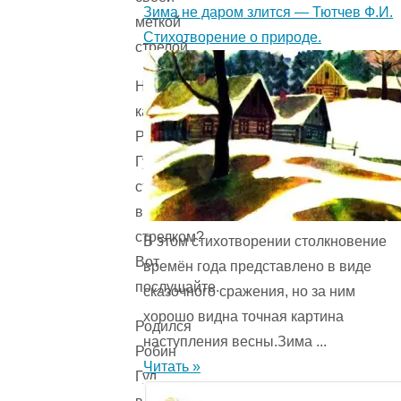
Зима не даром злится — Тютчев Ф.И.
меткой
Стихотворение о природе.
стрелой.
Но
как
Робин
Гуд
стал
вольным
стрелком?
В этом стихотворении столкновение
Вот
времён года представ­лено в виде
послушайте.
сказочного сражения, но за ним
хорошо видна точная картина
Родился
наступления весны.Зима ...
Робин
Читать »
Гуд