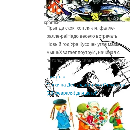
до
последней
крошки.
Прыг да скок, хоп ля-ля, фалле-
ралле-ра!Надо весело встречать
Новый год.Ура!Кусочек угля мама-
мышьХватает поутруИ, начиная с
потолка,Чернит свою нору.И скоблят
пол ...
Читать »
Стихи на День защитника Отечества
(23 февраля) для детей.