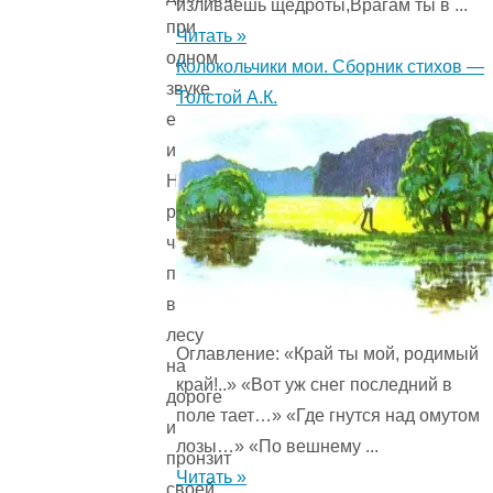
изливаешь щедроты,Врагам ты в ...
при
Читать »
одном
Колокольчики мои. Сборник стихов —
звуке
Толстой А.К.
его
имени.
Не
ровен
час,
подкараулит
в
лесу
Оглавление: «Край ты мой, родимый
на
край!..» «Вот уж снег последний в
дороге
поле тает…» «Где гнутся над омутом
и
лозы…» «По вешнему ...
пронзит
Читать »
своей