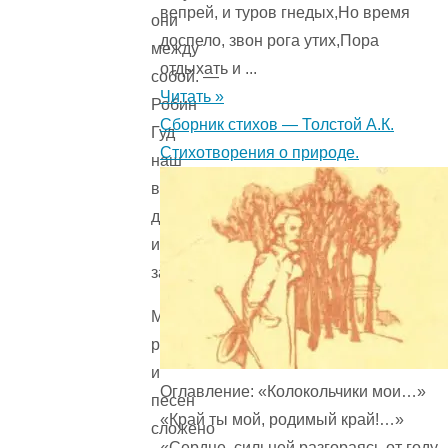
вепрей, и туров гнедых,Но время
они
доспело, звон рога утих,Пора
между
отдыхать и ...
собой. —
Читать »
Робин
Сборник стихов — Толстой А.К.
Гуд
Стихотворения о природе.
наш
верный
друг
и
защитник.
Много
рассказов
и
Оглавление: «Колокольчики мои…»
песен
«Край ты мой, родимый край!…»
сложено
«Сердце, сильней разгораясь от году