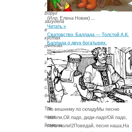
Гуд!»
Вдруг
(Илл. Елена Новик) ...
загудела
Читать »
в
Сватовство. Баллада — Толстой А.К.
кустах
Баллада о двух богатырях.
тетива
—
И
стражники
в
страхе
бегут…
Так
По вешнему по складуМы песню
поют
завели,Ой ладо, диди-ладо!Ой ладо,
йомены
лель-люли!2Поведай, песня наша,На