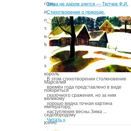
горе,
Зима не даром злится — Тютчев Ф.И.
и
Стихотворение о природе.
правит
там
король
Марсилий.
Не
хочет
король
В этом стихотворении столкновение
Марсилий
времён года представ­лено в виде
покориться
сказочного сражения, но за ним
великому
хорошо видна точная картина
императору,
наступления весны.Зима ...
седобородому
Читать »
Карлу.