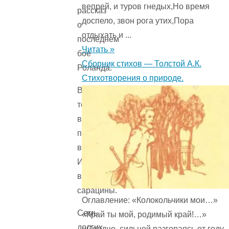
вепрей, и туров гнедых,Но время
рассказ
доспело, звон рога утих,Пора
о
отдыхать и ...
последнем
Читать »
бое
Сборник стихов — Толстой А.К.
Роланда.
Стихотворения о природе.
В
те
времена
почти
всей
Испанией
владели
сарацины.
Оглавление: «Колокольчики мои…»
Семь
«Край ты мой, родимый край!…»
долгих
«Сердце, сильней разгораясь от году