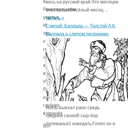
в
весь на русский край,Что месяцев
Ронсевальском
всех крашеВесёлый месяц ...
ущелье.
Читать »
И
Слепой. Баллада — Толстой А.К.
тот,
Баллада о слепом песеннике.
кто
говорит
«Роланд»,
всегда
вспомнит
о
Ронсевале
и
глубоко
Князь выехал рано средь
вздохнёт.
гридней своихВ сыр-бор
полеванья2 изведать;Гонял он и
Вот