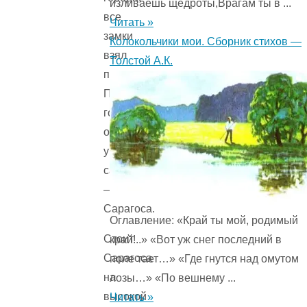
изливаешь щедроты,Врагам ты в ...
все
Читать »
замки
Колокольчики мои. Сборник стихов —
взял
Толстой А.К.
приступом.
Последний
город
остался
у
сарацин
—
Сарагоса.
Оглавление: «Край ты мой, родимый
Стоит
край!..» «Вот уж снег последний в
Сарагоса
поле тает…» «Где гнутся над омутом
на
лозы…» «По вешнему ...
высокой
Читать »