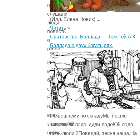
плясках,
слушали
(Илл. Елена Новик) ...
люди
Читать »
повесть
Сватовство. Баллада — Толстой А.К.
о
Баллада о двух богатырях.
герое.
Во
многих
битвах
сражался
Роланд,
но
всех
По вешнему по складуМы песню
знаменитей
завели,Ой ладо, диди-ладо!Ой ладо,
битва
лель-люли!2Поведай, песня наша,На