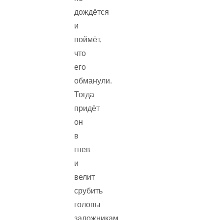
дождётся
и
поймёт,
что
его
обманули.
Тогда
придёт
он
в
гнев
и
велит
срубить
головы
заложникам.