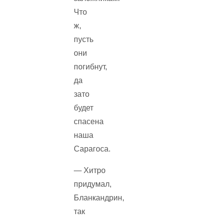
Что
ж,
пусть
они
погибнут,
да
зато
будет
спасена
наша
Сарагоса.
— Хитро
придумал,
Бланкандрин,
так