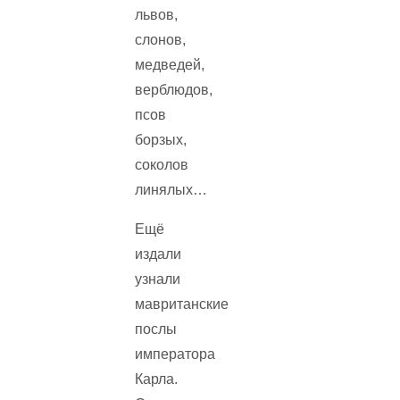
львов,
слонов,
медведей,
верблюдов,
псов
борзых,
соколов
линялых…
Ещё
издали
узнали
мавританские
послы
императора
Карла.