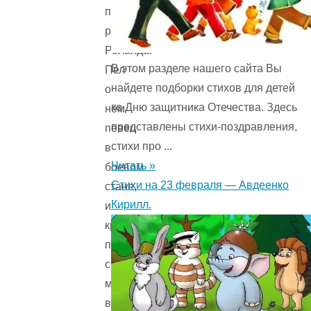
подвигах
рыцаря
Роланда.
В этом разделе нашего сайта Вы
Пел
найдете подборки стихов для детей
о
ко Дню защитника Отечества. Здесь
нём
представлены стихи-поздравления,
певец
стихи про ...
в
Читать »
боевом
Стихи на 23 февраля — Авдеенко
стане,
Кирилл.
и
крепло
перед
сражением
мужество
воинов.