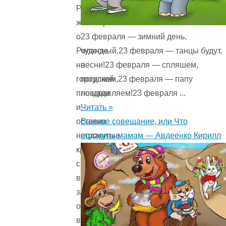
Рассказывал
жонглёр
23 февраля — зимний день,
о
чудесный,23 февраля — танцы будут,
Роланде
песни!23 февраля — спляшем,
на
погуляем,23 февраля — папу
городской
поздравляем!23 февраля ...
площади
Читать »
и,
Важное совещание, или Что
оставив
подарить мамам — Авдеенко Кирилл
нетронутые
кружки
с
вином,
забыв
о
весёлых