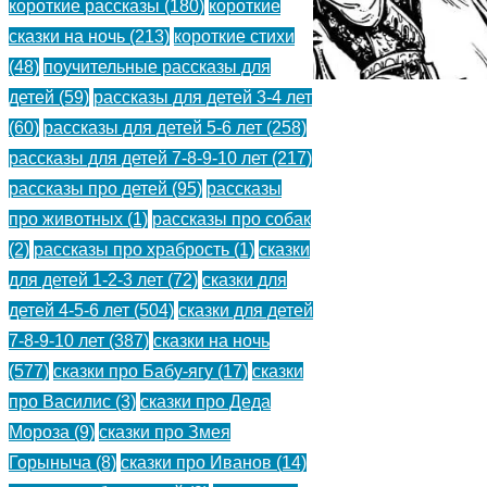
короткие рассказы
(180)
короткие
Европы
сказки на ночь
(213)
короткие стихи
(48)
поучительные рассказы для
детей
(59)
рассказы для детей 3-4 лет
(60)
рассказы для детей 5-6 лет
(258)
Последний
рассказы для детей 7-8-9-10 лет
(217)
бой
рассказы про детей
(95)
рассказы
про животных
(1)
рассказы про собак
Роланда
(2)
рассказы про храбрость
(1)
сказки
—
для детей 1-2-3 лет
(72)
сказки для
детей 4-5-6 лет
(504)
сказки для детей
легенда
7-8-9-10 лет
(387)
сказки на ночь
Европы.
(577)
сказки про Бабу-ягу
(17)
сказки
про Василис
(3)
сказки про Деда
Легенда
Мороза
(9)
сказки про Змея
о
Горыныча
(8)
сказки про Иванов
(14)