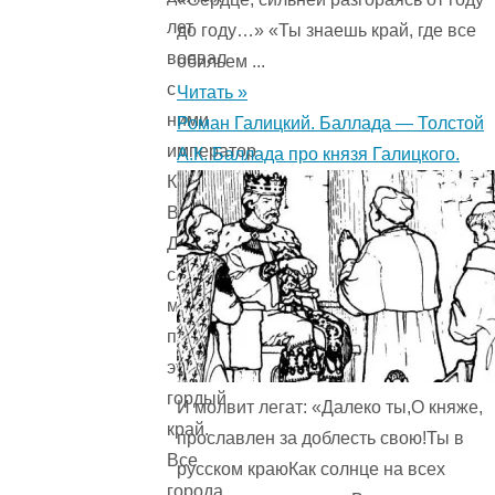
лет
до году…» «Ты знаешь край, где все
воевал
обильем ...
с
Читать »
ними
Роман Галицкий. Баллада — Толстой
император
А.К. Баллада про князя Галицкого.
Карл
Великий.
До
самого
моря
покорил
этот
гордый
И молвит легат: «Далеко ты,О княже,
край.
прославлен за доблесть свою!Ты в
Все
русском краюКак солнце на всех
города,