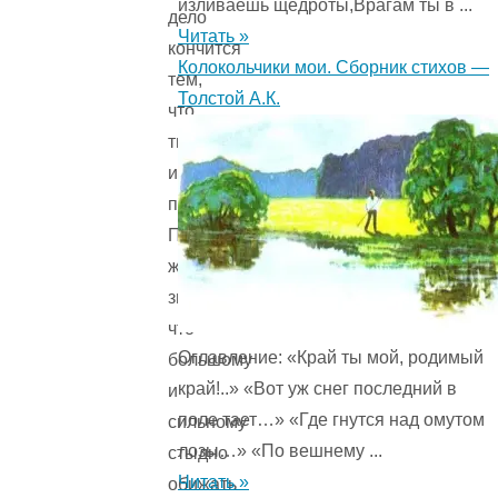
изливаешь щедроты,Врагам ты в ...
дело
Читать »
кончится
Колокольчики мои. Сборник стихов —
тем,
Толстой А.К.
что
ты
их
приколотишь.
Полкан
же
знает,
что
Оглавление: «Край ты мой, родимый
большому
край!..» «Вот уж снег последний в
и
поле тает…» «Где гнутся над омутом
сильному
лозы…» «По вешнему ...
стыдно
Читать »
обижать