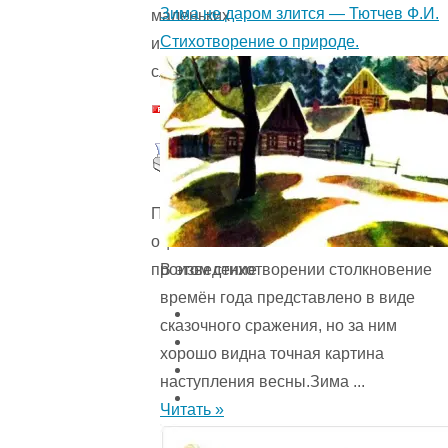
Зима не даром злится — Тютчев Ф.И.
маленьких
Стихотворение о природе.
и
слабых.
Пожалуйста,
оцените
В этом стихотворении столкновение
произведение
времён года представ­лено в виде
сказочного сражения, но за ним
хорошо видна точная картина
наступления весны.Зима ...
Читать »