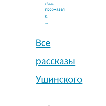
дела,
проржавел,
а
...
Все
рассказы
Ушинского
-