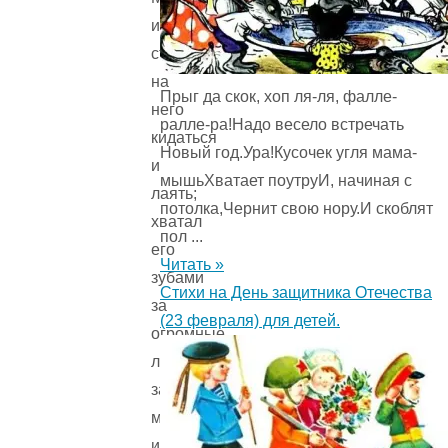
и
стал
на
Прыг да скок, хоп ля-ля, фалле-
него
ралле-ра!Надо весело встречать
кидаться
Новый год.Ура!Кусочек угля мама-
и
мышьХватает поутруИ, начиная с
лаять;
потолка,Чернит свою нору.И скоблят
хватал
пол ...
его
Читать »
зубами
Стихи на День защитника Отечества
за
(23 февраля) для детей.
огромные
лапы,
за
морду
и,