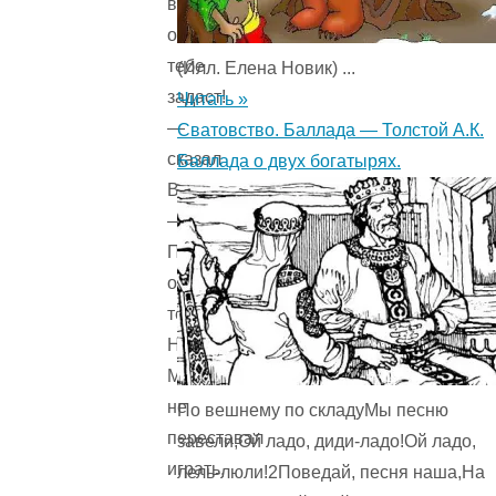
вот
она
тебе
(Илл. Елена Новик) ...
задаст!
Читать »
—
Сватовство. Баллада — Толстой А.К.
сказал
Баллада о двух богатырях.
Володя.
—
Проучит
она
тебя.
Но
Мопс
не
По вешнему по складуМы песню
переставал
завели,Ой ладо, диди-ладо!Ой ладо,
играть,
лель-люли!2Поведай, песня наша,На