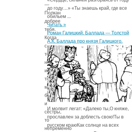
—
до году…» «Ты знаешь край, где все
Полкан
обильем ...
добрее
Читать »
тебя.
Роман Галицкий. Баллада — Толстой
Когда
А.К. Баллада про князя Галицкого.
с
тобою
начнут
играть
твои
маленькие
братья
и
И молвит легат: «Далеко ты,О княже,
сёстры,
прославлен за доблесть свою!Ты в
то
русском краюКак солнце на всех
непременно