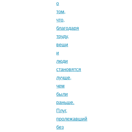
о
том,
что,
благодаря
труду,
вещи
и
люди
становятся
лучше,
чем
были
раньше.
Плуг,
пролежавший
без