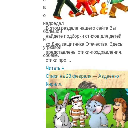
казалось,
очень
надоедал
В этом разделе нашего сайта Вы
большой
найдете подборки стихов для детей
и
ко Дню защитника Отечества. Здесь
угрюмой
представлены стихи-поздравления,
собаке.
стихи про ...
Читать »
Стихи на 23 февраля — Авдеенко
Кирилл.