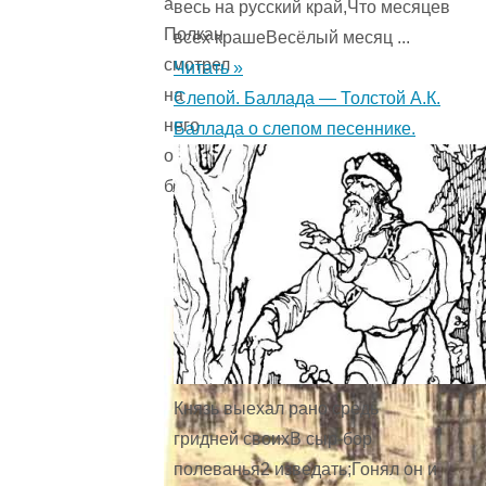
а
весь на русский край,Что месяцев
Полкан
всех крашеВесёлый месяц ...
смотрел
Читать »
на
Слепой. Баллада — Толстой А.К.
него
Баллада о слепом песеннике.
очень
благосклонно.
Князь выехал рано средь
гридней своихВ сыр-бор
полеванья2 изведать;Гонял он и