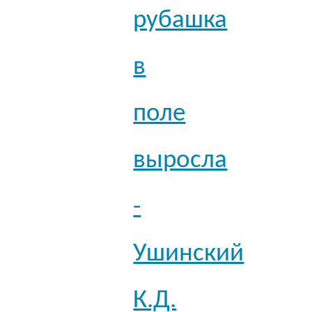
рубашка
в
поле
выросла
-
Ушинский
К.Д.