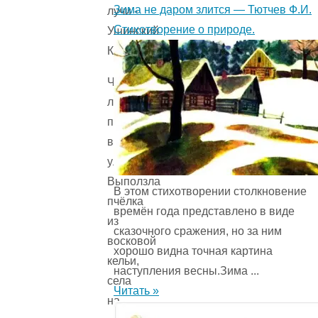
Зима не даром злится — Тютчев Ф.И.
Стихотворение о природе.
Четвёртый
луч
попал
в
улей.
Выползла
В этом стихотворении столкновение
пчёлка
времён года представ­лено в виде
из
сказочного сражения, но за ним
восковой
хорошо видна точная картина
кельи,
наступления весны.Зима ...
села
Читать »
на