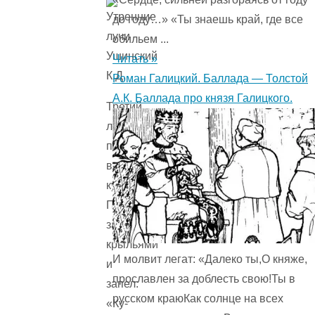
до году…» «Ты знаешь край, где все
обильем ...
Читать »
Роман Галицкий. Баллада — Толстой
А.К. Баллада про князя Галицкого.
Третий
луч
попал
в
курятник.
Петух
захлопал
крыльями
И молвит легат: «Далеко ты,О княже,
и
прославлен за доблесть свою!Ты в
запел:
русском краюКак солнце на всех
«Ку-