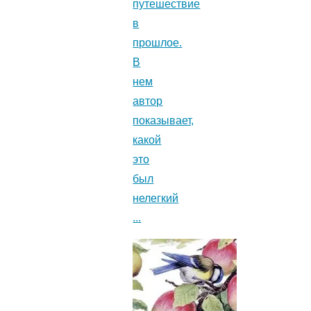
путешествие
в
прошлое.
В
нем
автор
показывает,
какой
это
был
нелегкий
...