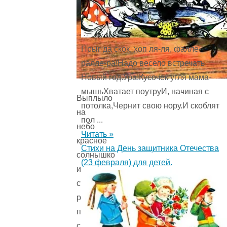
Прыг да скок, хоп ля-ля, фалле-
ралле-ра!Надо весело встречать
Новый год.Ура!Кусочек угля мама-
мышьХватает поутруИ, начиная с
Выплыло
потолка,Чернит свою нору.И скоблят
на
пол ...
небо
Читать »
красное
Стихи на День защитника Отечества
солнышко
(23 февраля) для детей.
и
стало
рассылать
повсюду
свои