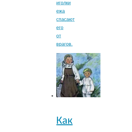
иголки
ежа
спасают
его
от
врагов.
Как