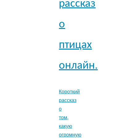
рассказ
о
птицах
онлайн.
Короткий
рассказ
о
том,
какую
огромную