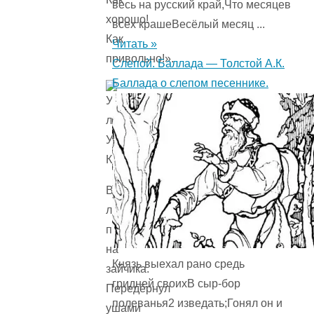
весь на русский край,Что месяцев
хорошо!
всех крашеВесёлый месяц ...
Как
Читать »
привольно!».
Слепой. Баллада — Толстой А.К.
Баллада о слепом песеннике.
Второй
луч
попал
на
Князь выехал рано средь
зайчика.
гридней своихВ сыр-бор
Передёрнул
полеванья2 изведать;Гонял он и
ушами