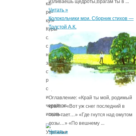
изливаешь щедроты,Врагам ты в ...
ка-
Читать »
ре-
Колокольчики мои. Сборник стихов —
ку!»
Толстой А.К.
Куры
слетели
с
нашестей,
закудахтали,
стали
разгребать
сор
и
Оглавление: «Край ты мой, родимый
червяков
край!..» «Вот уж снег последний в
искать.
поле тает…» «Где гнутся над омутом
лозы…» «По вешнему ...
Читать »