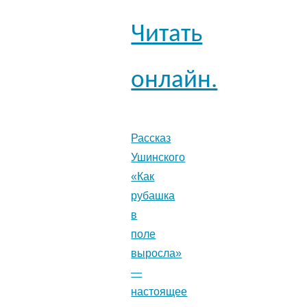
Читать
онлайн.
Рассказ
Ушинского
«Как
рубашка
в
поле
выросла»
—
настоящее