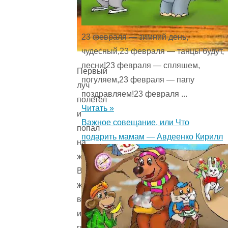
23 февраля — зимний день,
чудесный,23 февраля — танцы будут,
песни!23 февраля — спляшем,
Первый
погуляем,23 февраля — папу
луч
поздравляем!23 февраля ...
полетел
Читать »
и
Важное совещание, или Что
попал
подарить мамам — Авдеенко Кирилл
на
жаворонка.
Встрепенулся
жаворонок,
выпорхнул
из
гнёздышка,