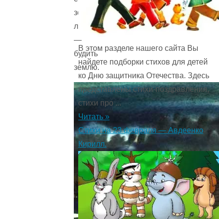
золотые
лучи
—
В этом разделе нашего сайта Вы
будить
найдете подборки стихов для детей
землю.
ко Дню защитника Отечества. Здесь
представлены стихи-поздравления,
стихи про ...
Читать »
Стихи на 23 февраля — Авдеенко
Кирилл.