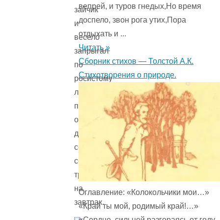
вепрей, и туров гнедых,Но время
зайчик
доспело, звон рога утих,Пора
и
отдыхать и ...
весело
Читать »
запрыгал
Сборник стихов — Толстой А.К.
по
Стихотворения о природе.
росистому
лугу:
побежал
он
добывать
себе
сочной
травки
на
Оглавление: «Колокольчики мои…»
завтрак.
«Край ты мой, родимый край!…»
«Сердце, сильней разгораясь от году