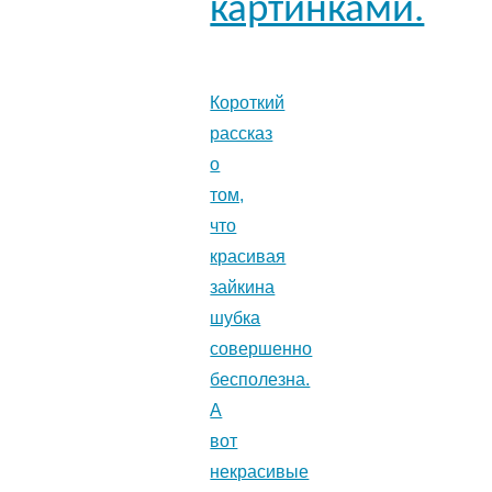
картинками.
Короткий
рассказ
о
том,
что
красивая
зайкина
шубка
совершенно
бесполезна.
А
вот
некрасивые