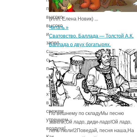
поднялся
высоко-
(Илл. Елена Новик) ...
высоко
Читать »
и
Сватовство. Баллада — Толстой А.К.
запел
Баллада о двух богатырях.
свою
серебряную
песенку:
«Ах,
как
хорошо
в
свежем
По вешнему по складуМы песню
утреннем
завели,Ой ладо, диди-ладо!Ой ладо,
воздухе!
лель-люли!2Поведай, песня наша,На
Как