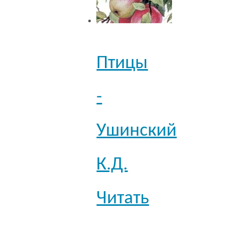
Птицы
-
Ушинский
К.Д.
Читать