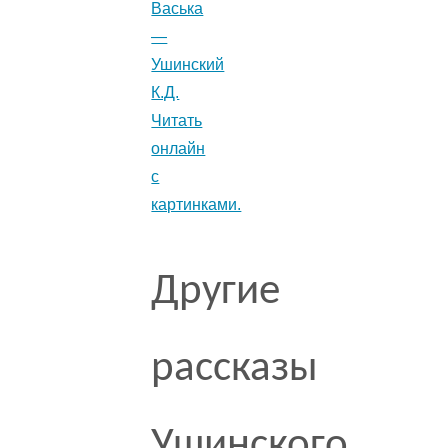
Васька
—
Ушинский
К.Д.
Читать
онлайн
с
картинками.
Другие
рассказы
Ушинского