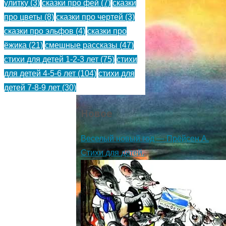
улитку
(3)
сказки про фей
(7)
сказки
про цветы
(8)
сказки про чертей
(3)
сказки про эльфов
(4)
сказки про
ёжика
(21)
смешные рассказы
(47)
стихи для детей 1-2-3 лет
(75)
стихи
для детей 4-5-6 лет
(104)
стихи для
детей 7-8-9 лет
(30)
Новое
Веселый новый год — Прёйсен А.
Стихи для детей.