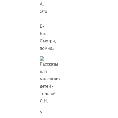
А.
Это
—
Б-
Бе.
Смотри,
помни».
У