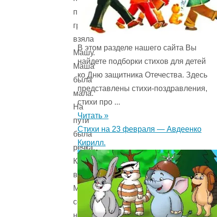
по
грибы,
взяла
В этом разделе нашего сайта Вы
Машу.
найдете подборки стихов для детей
Маша
ко Дню защитника Отечества. Здесь
была
представлены стихи-поздравления,
мала.
стихи про ...
На
Читать »
пути
Стихи на 23 февраля — Авдеенко
была
Кирилл.
речка.
Катя
взяла
Машу
себе
на