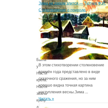
Зима не даром злится — Тютчев Ф.И.
Стихотворение о природе.
Была
В этом стихотворении столкновение
у
времён года представ­лено в виде
Насти
сказочного сражения, но за ним
кукла.
хорошо видна точная картина
Настя
наступления весны.Зима ...
звала
Читать »
куклу
дочка.