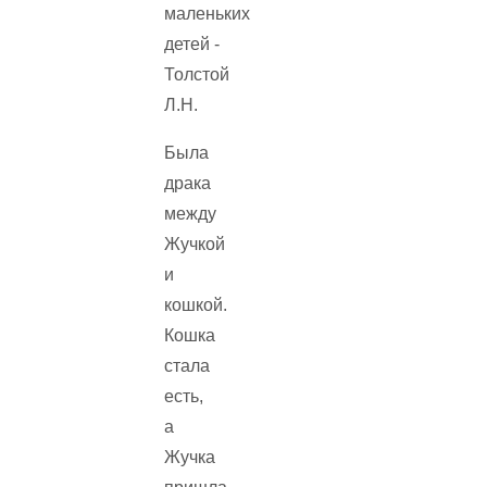
Была
драка
между
Жучкой
и
кошкой.
Кошка
стала
есть,
а
Жучка