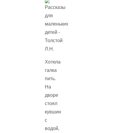
Хотела
галка
пить.
На
дворе
стоял
кувшин
с
водой,