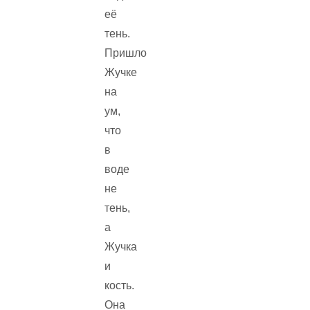
её
тень.
Пришло
Жучке
на
ум,
что
в
воде
не
тень,
а
Жучка
и
кость.
Она