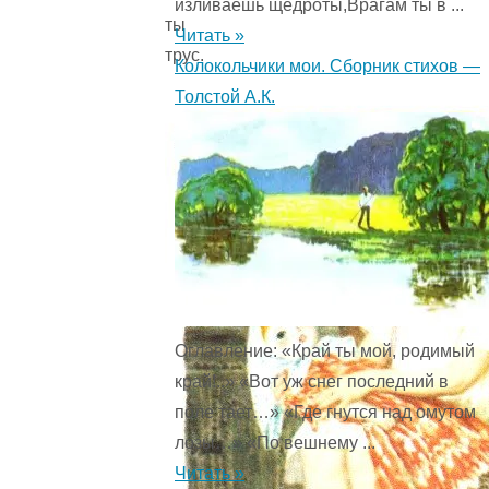
изливаешь щедроты,Врагам ты в ...
ты
Читать »
трус.
Колокольчики мои. Сборник стихов —
Толстой А.К.
Оглавление: «Край ты мой, родимый
край!..» «Вот уж снег последний в
поле тает…» «Где гнутся над омутом
лозы…» «По вешнему ...
Читать »