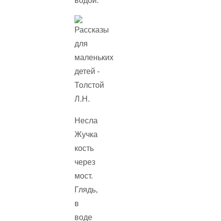
водой.
Несла
Жучка
кость
через
мост.
Глядь,
в
воде