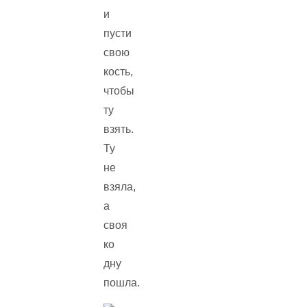
и
пусти
свою
кость,
чтобы
ту
взять.
Ту
не
взяла,
а
своя
ко
дну
пошла.