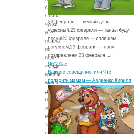
спину.
Сняла
23 февраля — зимний день,
чулки
чудесный,23 февраля — танцы будут,
и
песни!23 февраля — спляшем,
пошла
погуляем,23 февраля — папу
по
поздравляем!23 февраля ...
воде.
Читать »
«Сиди
Важное совещание, или Что
крепче,
подарить мамам — Авдеенко Кирилл
Маша,
да
не
жми
меня
за
шею.