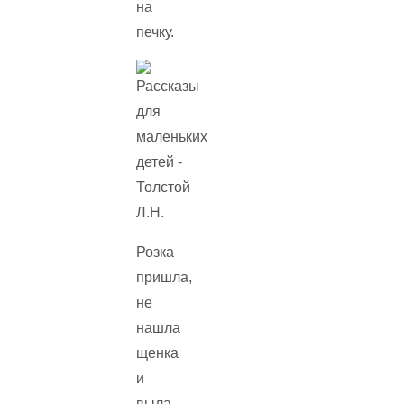
на
печку.
Розка
пришла,
не
нашла
щенка
и
выла.