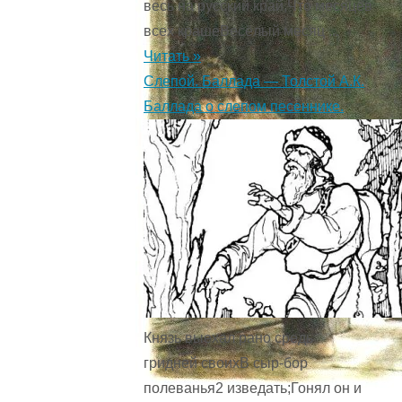
весь на русский край,Что месяцев
всех крашеВесёлый месяц ...
Читать »
Слепой. Баллада — Толстой А.К.
Баллада о слепом песеннике.
Князь выехал рано средь
гридней своихВ сыр-бор
полеванья2 изведать;Гонял он и