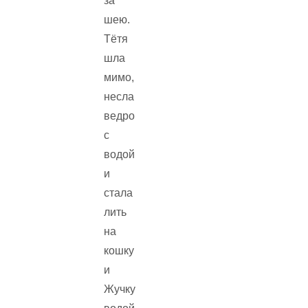
за
шею.
Тётя
шла
мимо,
несла
ведро
с
водой
и
стала
лить
на
кошку
и
Жучку