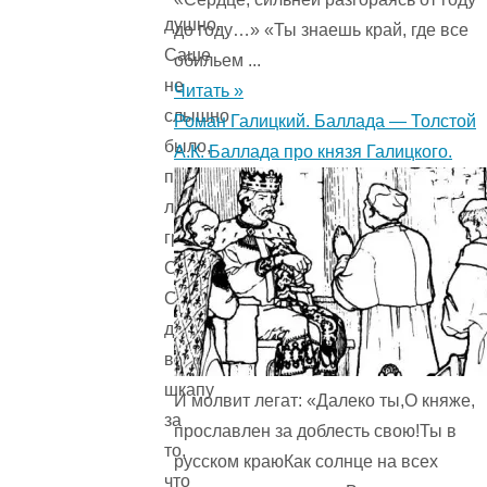
душно.
до году…» «Ты знаешь край, где все
Саше
обильем ...
не
Читать »
слышно
Роман Галицкий. Баллада — Толстой
было,
А.К. Баллада про князя Галицкого.
прошла
ли
гроза.
Сиди,
Саша,
долго
в
шкапу
И молвит легат: «Далеко ты,О княже,
за
прославлен за доблесть свою!Ты в
то,
русском краюКак солнце на всех
что