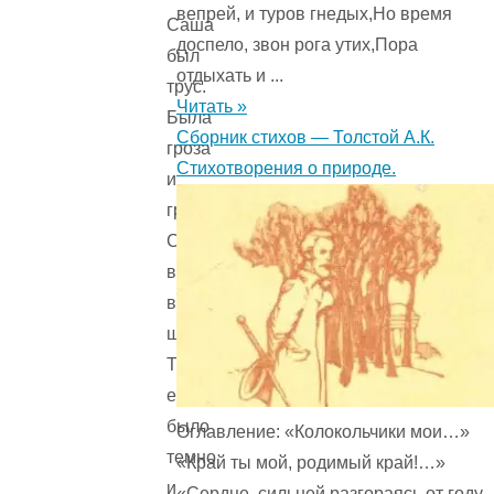
вепрей, и туров гнедых,Но время
Саша
доспело, звон рога утих,Пора
был
отдыхать и ...
трус.
Читать »
Была
Сборник стихов — Толстой А.К.
гроза
Стихотворения о природе.
и
гром.
Саша
влез
в
шкап.
Там
ему
было
Оглавление: «Колокольчики мои…»
темно
«Край ты мой, родимый край!…»
и
«Сердце, сильней разгораясь от году