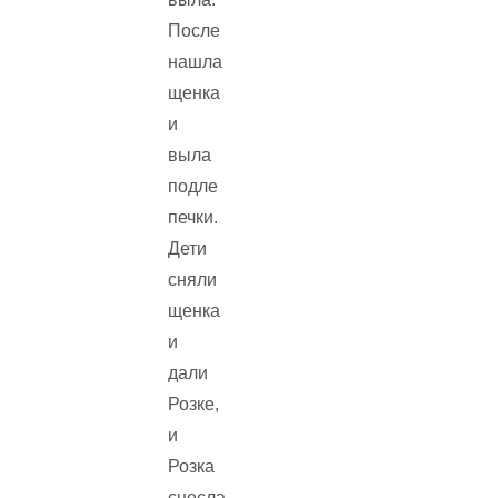
После
нашла
щенка
и
выла
подле
печки.
Дети
сняли
щенка
и
дали
Розке,
и
Розка
снесла