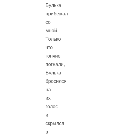
Булька
прибежал
со
мной.
Только
что
гончие
погнали,
Булька
бросился
на
их
голос
и
скрылся
в