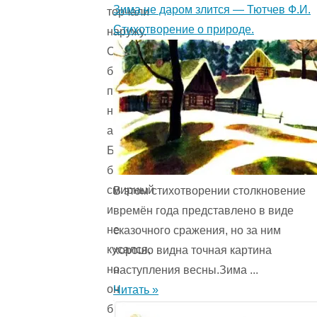
Зима не даром злится — Тютчев Ф.И.
торчали
Стихотворение о природе.
наружу.
Он
был
похож
на
арапа.
Булька
был
смирный
В этом стихотворении столкновение
и
времён года представ­лено в виде
не
сказочного сражения, но за ним
кусался,
хорошо видна точная картина
но
наступления весны.Зима ...
он
Читать »
был