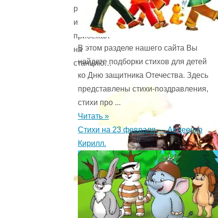
раму
и
прибежал
В этом разделе нашего сайта Вы
на
найдете подборки стихов для детей
станцию…
ко Дню защитника Отечества. Здесь
представлены стихи-поздравления,
стихи про ...
Читать »
Стихи на 23 февраля — Авдеенко
Кирилл.