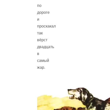
по
дороге
и
проскакал
так
вёрст
двадцать
в
самый
жар.