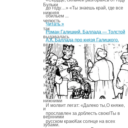
Бульки
до году…» «Ты знаешь край, где все
нижняя
обильем ...
челюсть
Читать »
так
Роман Галицкий. Баллада — Толстой
выдавалась
А.К. Баллада про князя Галицкого.
вперёд,
что
палец
можно
было
заложить
между
нижними
И молвит легат: «Далеко ты,О княже,
и
прославлен за доблесть свою!Ты в
верхними
русском краюКак солнце на всех
зубами.