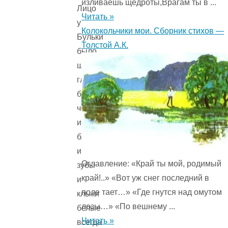
изливаешь щедроты,Врагам ты в ...
Лицо
Читать »
у
Колокольчики мои. Сборник стихов —
Бульки
Толстой А.К.
было
широкое;
глаза
большие,
чёрные
и
блестящие;
и
Оглавление: «Край ты мой, родимый
зубы
край!..» «Вот уж снег последний в
и
поле тает…» «Где гнутся над омутом
клыки
лозы…» «По вешнему ...
белые
Читать »
всегда