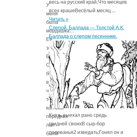
весь на русский край,Что месяцев
У
всех крашеВесёлый месяц ...
меня
Читать »
была
Слепой. Баллада — Толстой А.К.
мордашка…
Баллада о слепом песеннике.
Её
звали
Булькой.
Она
была
вся
чёрная,
только
кончики
Князь выехал рано средь
передних
гридней своихВ сыр-бор
лап
полеванья2 изведать;Гонял он и
были