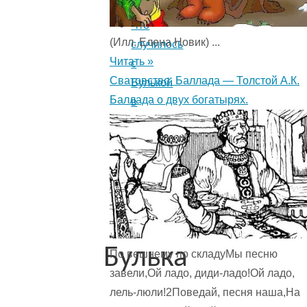
волк
Что
(Илл. Елена Новик) ...
случилось
Читать »
с
Сватовство. Баллада — Толстой А.К.
Булькой
Баллада о двух богатырях.
в
Пятигорске
Конец
Бульки
и
Мильтона
Булька
По вешнему по складуМы песню
завели,Ой ладо, диди-ладо!Ой ладо,
лель-люли!2Поведай, песня наша,На