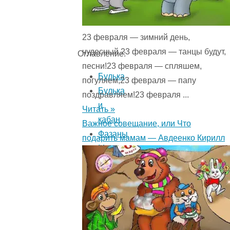
23 февраля — зимний день,
чудесный,23 февраля — танцы будут,
Оглавление:
песни!23 февраля — спляшем,
Булька
погуляем,23 февраля — папу
Булька
поздравляем!23 февраля ...
и
Читать »
кабан
Важное совещание, или Что
Фазаны
подарить мамам — Авдеенко Кирилл
Мильтон
и
Булька
Черепаха
Булька
и