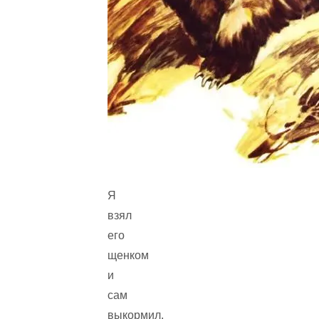
Я
взял
его
щенком
и
сам
выкормил.