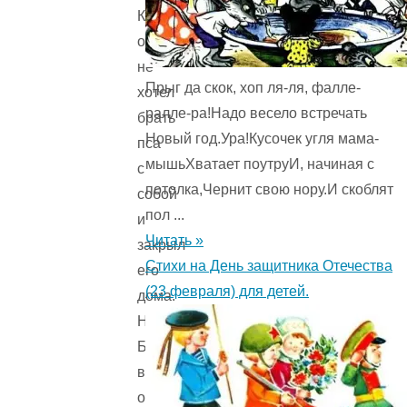
Кавказ,
он
не
Прыг да скок, хоп ля-ля, фалле-
хотел
ралле-ра!Надо весело встречать
брать
Новый год.Ура!Кусочек угля мама-
пса
мышьХватает поутруИ, начиная с
с
потолка,Чернит свою нору.И скоблят
собой
пол ...
и
Читать »
закрыл
Стихи на День защитника Отечества
его
(23 февраля) для детей.
дома.
Но
Булька
выбил
оконную