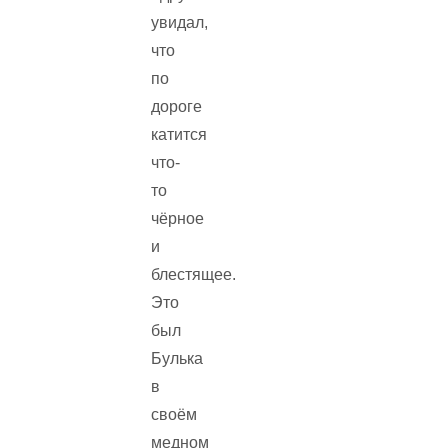
увидал,
что
по
дороге
катится
что-
то
чёрное
и
блестящее.
Это
был
Булька
в
своём
медном