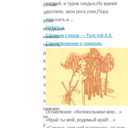
вепрей, и туров гнедых,Но время
белые.
доспело, звон рога утих,Пора
У
отдыхать и ...
всех
Читать »
мордашек
Сборник стихов — Толстой А.К.
нижняя
Стихотворения о природе.
челюсть
длиннее
верхней
и
верхние
зубы
заходят
за
нижние;
Оглавление: «Колокольчики мои…»
но
«Край ты мой, родимый край!…»
у
«Сердце, сильней разгораясь от году