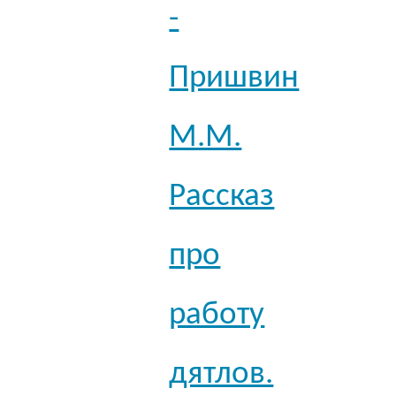
-
Пришвин
М.М.
Рассказ
про
работу
дятлов.