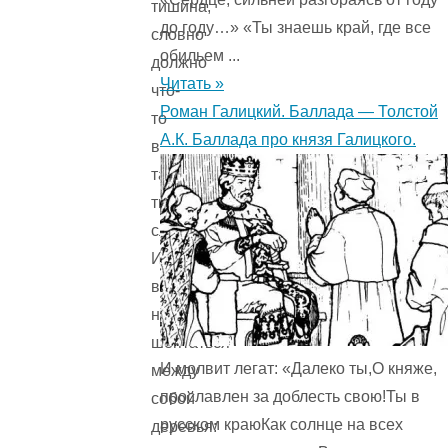
тишина,
до году…» «Ты знаешь край, где все
словно
обильем ...
должно
Читать »
что-
Роман Галицкий. Баллада — Толстой
то
А.К. Баллада про князя Галицкого.
в
такой
тишине
случиться.
И
вот
начинают
шептаться
И молвит легат: «Далеко ты,О княже,
между
прославлен за доблесть свою!Ты в
собой
русском краюКак солнце на всех
деревья: