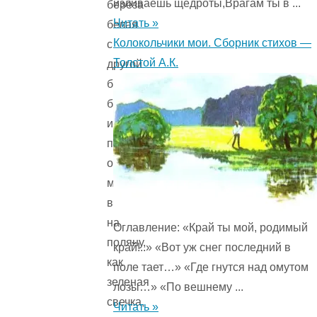
изливаешь щедроты,Врагам ты в ...
береза
Читать »
белая
Колокольчики мои. Сборник стихов —
с
Толстой А.К.
другой
березой
белой
издали
перекликаются;
осинка
молодая
вышла
на
Оглавление: «Край ты мой, родимый
поляну,
край!..» «Вот уж снег последний в
как
поле тает…» «Где гнутся над омутом
зеленая
лозы…» «По вешнему ...
свечка,
Читать »