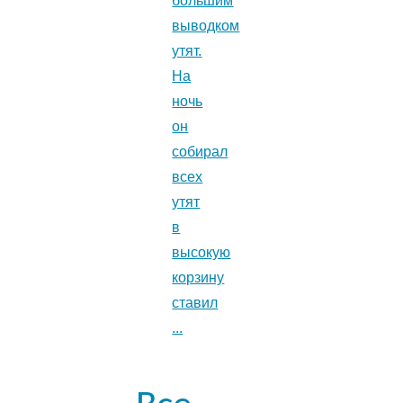
большим
выводком
утят.
На
ночь
он
собирал
всех
утят
в
высокую
корзину
ставил
...