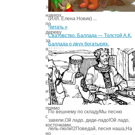
забирался
наверх
(Илл. Елена Новик) ...
по
Читать »
дереву
Сватовство. Баллада — Толстой А.К.
за
Баллада о двух богатырях.
ягодами,
блестящими,
черно-
лаковыми.
Ел
их
горстями
прямо
По вешнему по складуМы песню
с
завели,Ой ладо, диди-ладо!Ой ладо,
косточками,
лель-люли!2Поведай, песня наша,На
но