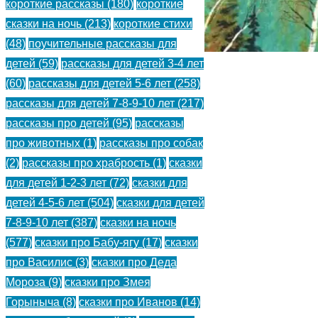
короткие рассказы
(180)
короткие
сказки на ночь
(213)
короткие стихи
(48)
поучительные рассказы для
детей
(59)
рассказы для детей 3-4 лет
(60)
рассказы для детей 5-6 лет
(258)
Разговор
рассказы для детей 7-8-9-10 лет
(217)
деревьев
рассказы про детей
(95)
рассказы
про животных
(1)
рассказы про собак
—
(2)
рассказы про храбрость
(1)
сказки
Пришвин
для детей 1-2-3 лет
(72)
сказки для
детей 4-5-6 лет
(504)
сказки для детей
М.М.
7-8-9-10 лет
(387)
сказки на ночь
Рассказ
(577)
сказки про Бабу-ягу
(17)
сказки
про Василис
(3)
сказки про Деда
про
Мороза
(9)
сказки про Змея
ароматы
Горыныча
(8)
сказки про Иванов
(14)