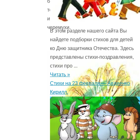
березы,
тополя
или
черемухи.
В этом разделе нашего сайта Вы
найдете подборки стихов для детей
ко Дню защитника Отечества. Здесь
представлены стихи-поздравления,
стихи про ...
Читать »
Стихи на 23 февраля — Авдеенко
Кирилл.