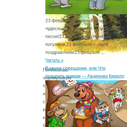
23 февраля — зимний день,
чудесный,23 февраля — танцы будут,
песни!23 февраля — спляшем,
погуляем,23 февраля — папу
поздравляем!23 февраля ...
Читать »
Важное совещание, или Что
Понюхаешь
подарить мамам — Авдеенко Кирилл
черемуховую
почку
и
сразу
вспомнишь,
как,
бывало,