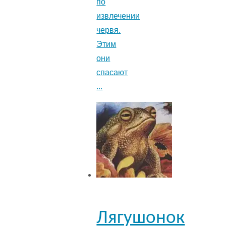
по
извлечении
червя.
Этим
они
спасают
...
Лягушонок