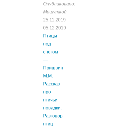
Опубликовано:
Мишуткой
25.11.2019
05.12.2019
Птицы
под
снегом
—
Пришвин
М.М.
Рассказ
про
птичьи
повадки.
Разговор
птиц