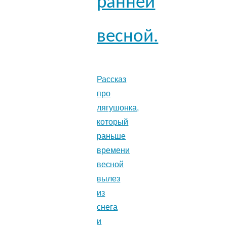
ранней
весной.
Рассказ
про
лягушонка,
который
раньше
времени
весной
вылез
из
снега
и