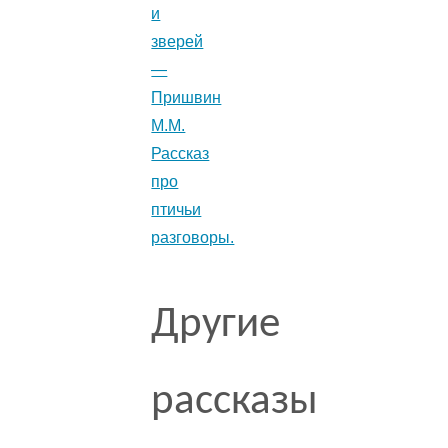
и
зверей
—
Пришвин
М.М.
Рассказ
про
птичьи
разговоры.
Другие
рассказы