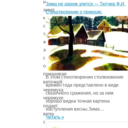
и
Зима не даром злится — Тютчев Ф.И.
зовет
Стихотворение о природе.
к
себе
такую
же
зеленую
свечку-
осинку,
помахивая
В этом стихотворении столкновение
веточкой;
времён года представ­лено в виде
черемуха
сказочного сражения, но за ним
черемухе
хорошо видна точная картина
подает
наступления весны.Зима ...
ветку
Читать »
с