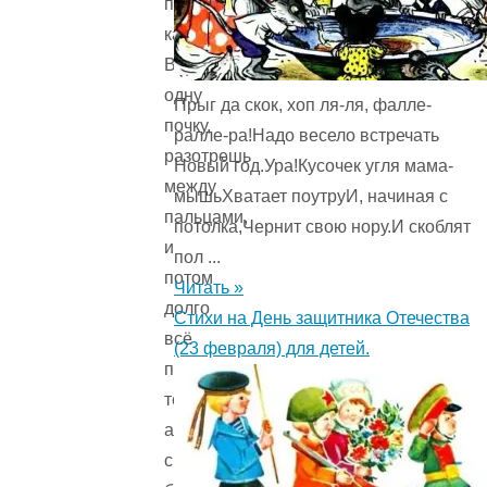
прозрачная
капля.
Возьмешь
одну
Прыг да скок, хоп ля-ля, фалле-
почку,
ралле-ра!Надо весело встречать
разотрешь
Новый год.Ура!Кусочек угля мама-
между
мышьХватает поутруИ, начиная с
пальцами,
потолка,Чернит свою нору.И скоблят
и
пол ...
потом
Читать »
долго
Стихи на День защитника Отечества
всё
(23 февраля) для детей.
пахнет
тебе
ароматной
смолой